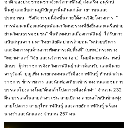
ชาติ ของประชาชนชาวจังหวัดกาฬสินธุ์ ส่งเสริม อนุรักษ์
ฟื้นฟู และสืบสานภูมิปัญญาพื้นถิ่นแก่เด็ก เยาวชนและ
ประชาชน ซึ่งกิจกรรมนี้จัดขึ้นภายใต้งานวิจัยโครงการ “
การพัฒนาเมืองแห่งทุนพัฒนาวัฒนธรรมที่ยั่งยืนและเครือข่าย
ย่านวัฒนธรรมชุมชน“ พื้นที่เทศบาลเมืองกาฬสินธุ์ ได้รับการ
สนับสนุนจาก มหาวิทยาลัยศิลปากรด้วยทุน “หน่วยบริหาร
และจัดการทุนด้านการพัฒนาระดับพื้นที่” (บพท.)กระทรวง
วิทยาศาสตร์ วิจัย และนวัตกรรม (อว.) โดยมีนายสนั่น พงษ์
อักษร ผู้ว่าราชการจังหวัดกาฬสินธุ์กล่าวต้อนรับ และมีนาย
จารุวัฒน์ บุญเพิ่ม นายกเทศมนตรีเมืองกาฬสินธุ์ หัวหน้าส่วน
ราชการ ข้าราชการ และนักท่องเที่ยวเข้าร่วมงานและชมการ
บรรเลงโปงลางโดย”ต้นกล้าโปงลางเมืองน้ำดำ” จำนวน 232
ผืน บรรเลงในลายต่างๆ เช่น ลายเปิดวง ลายนกไซบินข้ามทุ่ง
ลายโปงลาง ลายภูไทกาฬสินธุ์ และลายฮักกาฬสินธุ์ พร้อม
นางรำและนักแสดง จำนวน 257 คน