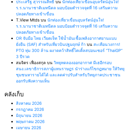
ประเสริฐ สุวรรณสิทธิ์
บน
นักท่องเที่ยวเขื่อนอุบลรัตน์อุ่นใจ!
ร.ร.นานาชาติเมทนีดล มอบป้อมตำรวจจุดที่ 16 เสริมความ
ปลอดภัยทางเข้าเขื่อน
T.View Mtds
บน
นักท่องเที่ยวเขื่อนอุบลรัตน์อุ่นใจ!
ร.ร.นานาชาติเมทนีดล มอบป้อมตำรวจจุดที่ 16 เสริมความ
ปลอดภัยทางเข้าเขื่อน
OR จับมือ ไทย เวียตเจ็ท ใช้น้ำมันเชื้อเพลิงอากาศยานแบบ
ยั่งยืน (SAF) สำหรับเที่ยวบินปฐมฤกษ์ ก้า
บน
สะเทือนวงการ!
PTG ทุ่ม 300 ล้าน ผงาดคว้าสิทธิ์ไตเติ้ลสปอนเซอร์ “ThaiGP”
3 ปีรวด
สมจิตร เฟื่องสกุล
บน
วิทยุทดลองออกอากาศ มีเฮอีกรอบ
สนง.เลขาธิการสภาผู้แทนราษฎร นำร่างแก้ไขกฎหมาย ให้วิทยุ
ชุมชนหารายได้ได้ และลดค่าปรับสำหรับวิทยุภาคประชาชน
ออกรับฟังความเห็น
คลังเก็บ
สิงหาคม 2026
กรกฎาคม 2026
มิถุนายน 2026
พฤษภาคม 2026
เมษายน 2026