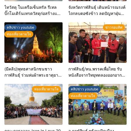
ไทวัสดุ ในเครือเซ็นทรัล รีเทล
จังหวัดกาฬสินธุ์ เดินหน้ารณรงค์
บิ๊กโมเดิร์นเทรดวัสดุก่อสร้างและ
ไถกลบตอซังข้าว ลดปัญหาฝุ่น
ตกแต่งบ้าน ขยายสาขาที่ 88 “ไท
ละอองขนาดเล็กและมลพิษทาง
วัสดุ สาขากาฬสินธุ์” นับเป็น
อากาศ ผ่านโครงการเรน “ไม่เผา
คลิปข่าว youtube
ข่าวรอบทิศ
สาขาแรกของปี ลุยเสริมทัพ
ในลุ่มน้ำชี”
ท่องเที่ยวตามใจ
อีสานตอนกลาง
(มีคลิป)พุทธศาสนิกชนชาว
กาฬสินธุ์/หน.พรรคเพื่อไทย รับ
กาฬสินธุ์ ร่วมห่มผ้าพระธาตุยาคู
หนังสือจากวิทยุทดลองออกอากาศ
ฟังพระธรรมเทศนา จุดผาง
จ.กาฬสินธุ์ ขอให้พรรคเพื่อไทย
ประทีป 3,000 ดวง และเวียน
แก้กฎหมาย ให้วิทยุทดลองออ
ท่องเที่ยวตามใจ
คลิปข่าว youtube
เทียนรอบพระธาตุยาคู เนื่องใน
กอากศ เปลี่ยนเป็น ” วิทยุภาค
ท่องเที่ยวตามใจ
วันมาฆบูชา
ประชาชน” และออกอากาศต่อ
หลังจากปี 2567
คณะคาราวาน Isan In Love 20
จ.กาฬสินธุ์ พร้อมเปิดเมือง