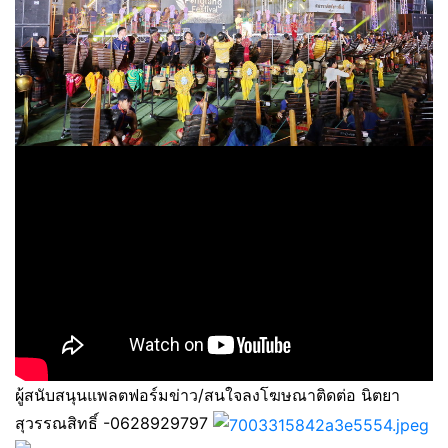
ผู้สนับสนุนแพลตฟอร์มข่าว/สนใจลงโฆษณาติดต่อ นิตยา
สุวรรณสิทธิ์ -0628929797