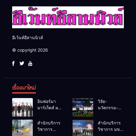
อีเว้นท์อีสานนิวส์
© copyright 2026
เรื่องมาใหม่
อินฟอร์มา
วิจัย-
มาร์เก็ตส์ ผนึก
นวัตกรรม-
เครือข่าย
เทคโนโลยี
ธุรกิจท่อง
คือโอกาสใหม่
สำนักบริการ
สำนักบริการ
เที่ยว-บริการ
ของคนพิการ
วิชาการ
วิชาการ มข.
จัด Food &
ไทย และพลัง
ม.ขอนแก่น
โชว์พลัง