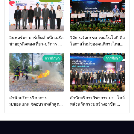
อินฟอร์มา มาร์เก็ตส์ ผนึกเครือ
วิจัย-นวัตกรรม-เทคโนโลยี คือ
ข่ายธุรกิจท่องเที่ยว-บริการ จัด
โอกาสใหม่ของคนพิการไทย
Food & Hospitality Thailand
และพลังขับเคลื่อนเศรษฐกิจ
2026 เชื่อม 4 งานใหญ่ สร้าง
ประเทศ
การศึกษา
การศึกษา
โอกาสธุรกิจครบวงจร ด้วย
ครับ
สำนักบริการวิชาการ
สำนักบริการวิชาการ มข. โชว์
ม.ขอนแก่น จัดอบรมหลักสูตร
พลังนวัตกรรมสร้างอาชีพ นำ
“ดับเพลิงขั้นต้น” ยกระดับ
“กลุ่มคูณแดงใหญ่” บุกเวที
ศักยภาพเจ้าหน้าที่ท้องถิ่น
ระดับชาติ NCPD 2026
รับมืออัคคีภัยตามมาตรฐาน
เปลี่ยน “ผ้าเหลือ” สู่รายได้ที่
สากล
ยั่งยืน