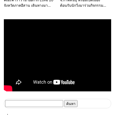
จังหวัดภาคอีสาน เดินทางมา
ต้อนรับนักวิ่งมาร่วมกิจกรรม
เยี่ยมชม พระธาตุนาดูน-หอ
เดิน-วิ่ง กินลมชมเขื่อนลำปาว
โหวด101-พระธาตุยาคู จังหวัด
วันที่ 20-21 สิงหาคม 2565 นี้
กาฬสินธุ์
ค้นหา
สำหรับ: