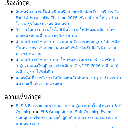
เรื่องล่าสุด
อินฟอร์มา มาร์เก็ตส์ ผนึกเครือข่ายธุรกิจท่องเที่ยว-บริการ จัด
Food & Hospitality Thailand 2026 เชื่อม 4 งานใหญ่ สร้าง
โอกาสธุรกิจครบวงจร ด้วยครับ
วิจัย-นวัตกรรม-เทคโนโลยี คือโอกาสใหม่ของคนพิการไทย
และพลังขับเคลื่อนเศรษฐกิจประเทศ
สำนักบริการวิชาการ ม.ขอนแก่น จัดอบรมหลักสูตร “ดับเพลิง
ขั้นต้น” ยกระดับศักยภาพเจ้าหน้าที่ท้องถิ่นรับมืออัคคีภัยตาม
มาตรฐานสากล
สำนักบริการวิชาการ มข. โชว์พลังนวัตกรรมสร้างอาชีพ นำ
“กลุ่มคูณแดงใหญ่” บุกเวทีระดับชาติ NCPD 2026 เปลี่ยน “ผ้า
เหลือ” สู่รายได้ที่ยั่งยืน
ถอดรหัสเบื้องหลังรางวัลนักลงทุนสัมพันธ์ของ ทรู คอร์ปอเรชั่น
สู่ความเชื่อมั่นจากตลาดทุน
ความเห็นล่าสุด
BLS & Blossom ยกระดับความงามสู่ความมั่นใจ ผ่านงาน Soft
Opening
บน
BLS Group จัดงาน Soft Opening Event
ขอบคุณคนไข้ พร้อมตอกย้ำผู้นำด้านศัลยกรรมและความงาม
แบบครบวงจร