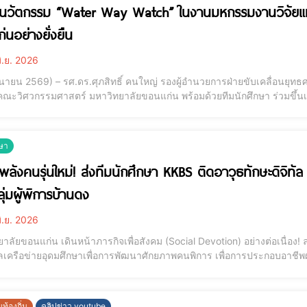
ูนวัตกรรม “Water Way Watch” ในงานมหกรรมงานวิจัยแห่ง
่นอย่างยั่งยืน
ิ.ย. 2026
ุนายน 2569) – รศ.ดร.ศุภสิทธิ์ คนใหญ่ รองผู้อำนวยการฝ่ายขับเคลื่อนยุท
ณะวิศวกรรมศาสตร์ มหาวิทยาลัยขอนแก่น พร้อมด้วยทีมนักศึกษา ร่วมขึ้นเ
วังระดับน้ำฝนและน้ำในคลองอัจฉริยะ เพื่อการบริหารจัดการน้ำในเมืองอย่า
and Research Expo 2026)” ณ ห้อง
ษา
ูพลังคนรุ่นใหม่! ส่งทีมนักศึกษา KKBS ติดอาวุธทักษะดิจิท
กลุ่มผู้พิการบ้านดง
ิ.ย. 2026
าลัยขอนแก่น เดินหน้าภารกิจเพื่อสังคม (Social Devotion) อย่างต่อเนื่อง!
เครือข่ายอุดมศึกษาเพื่อการพัฒนาศักยภาพคนพิการ เพื่อการประกอบอาชีพ
นที่จัดอบรมเชิงปฏิบัติการยกระดับเศรษฐกิจชุมชนและทักษะดิจิทัล ให้แก่กลุ่มผู้พิกา
คือการเปิดพ
นท้องถิ่น
คลิปข่าว youtube