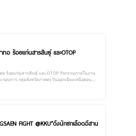
์ผ้าทอ ร้อยแก่นสารสินธุ์ และOTOP
ห์ผ้าทอ ร้อยแก่นสารสินธุ์ และOTOP กิจกรรมภายในงาน
ประกอบการ กลุ่มจังหวัดภาคตะวันออกเฉียงเหนือตอน
ชุมชน (สินค้า OTOP) พร้อมชิมอาหารอีสานพื้นถิ่น
ANGSAEN FIGHT @KKU”ดึงนักชกเลือดอีสาน