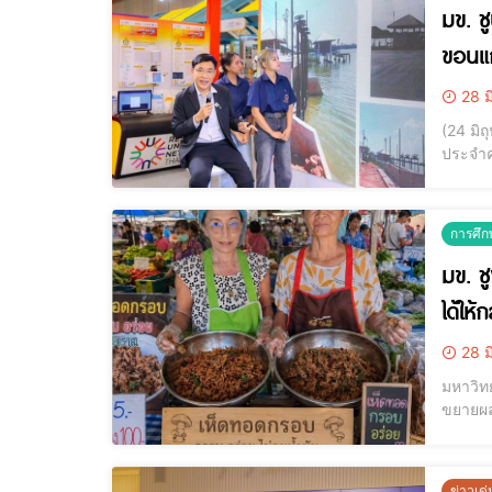
มข. ช
ขอนแก
28 ม
(24 มิถ
ประจำค
เฝ้าระ
(Thail
การศึก
มข. ช
ได้ให้
28 ม
มหาวิทย
ขยายผล
2” ลงพื้
งานนี้ 
ข่าวเด่