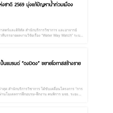
ชาติ 2569 มุ่งแก้ปัญหาน้ำท่วมเมือง
ธศาสตร์และดิจิทัล สำนักบริการวิชาการ และอาจารย์
วทีบรรยายผลงานวิจัยเรื่อง “Water Way Watch” ระบบ
งยั่งยืน ภายในงาน “มหกรรมงานวิจัยแห่งชาติ 2569
ัล ปั้นแบรนด์ “ดงDดง” ขยายโอกาสสร้างราย
 ล่าสุด สำนักบริการวิชาการ ได้ขับเคลื่อนโครงการ “การ
ผ่านโมเดลการฝึกอบรม–ฝึกงาน คนพิการ มจธ. ระยะที่
รและผู้ดูแลบ้านดง จ.ขอนแก่น ความพิเศษของ