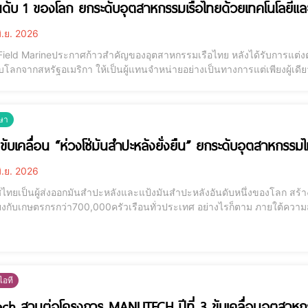
ันดับ 1 ของโลก ยกระดับอุตสาหกรรมเรือไทยด้วยเทคโนโลยีแล
ิ.ย. 2026
ield Marineประกาศก้าวสำคัญของอุตสาหกรรมเรือไทย หลังได้รับการแต่งตั้ง
บโลกจากสหรัฐอเมริกา ให้เป็นผู้แทนจำหน่ายอย่างเป็นทางการแต่เพียงผู้เด
ณฑ์ทุกกลุ่ม พร้อมนำเทคโนโลยี นวัตกรรม และมาตรฐานการบริการระดับโล
ทางทะเล เรือพาณิชย์ และเศรษฐกิจท
ษา
ขับเคลื่อน “ห่วงโซ่มันสำปะหลังยั่งยืน” ยกระดับอุตสาหกรร
ิ.ย. 2026
ไทยเป็นผู้ส่งออกมันสำปะหลังและแป้งมันสำปะหลังอันดับหนึ่งของโลก สร้
โยงกับเกษตรกรกว่า700,000ครัวเรือนทั่วประเทศ อย่างไรก็ตาม ภายใต้ควา
ำคัญ ทั้งด้านต้นทุนการผลิตที่สูง การใช้ทรัพยากรอย่างไม่มีประสิทธิภาพ 
ย กลิ่นรบกวน ตลอดจนการปล่อยก๊
อที
ch สานต่อโครงการ MANUTECH ปีที่ 3 ขับเคลื่อนอุตสาหกร