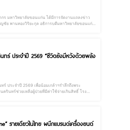
คุณากร มหาวิทยาลัยขอนแก่น ได้มีการจัดงานแถลงข่าว
ัย พานทองวิริยะกุล อธิการบดีมหาวิทยาลัยขอนแก่น
ญวานิช รองอธิการบดีฝ่ายกิจการนักศึกษาและนวัตวณิชย์
ร์ ประจำปี 2569 “ชีวิตยังมีหวังด้วยพลัง
์ ประจำปี 2569 เพื่อน้อมเกล้าฯรำลึกถึงพระ
ทร์ช่วยเหลือผู้ป่วยที่มีค่าใช้จ่ายเกินสิทธิ์ โรง
ยาลัยขอนแก่น ได้รับพระมหากรุณาธิคุณ โปรดเกล้า
ne” รายเดียวในไทย ผนึกแบรนด์เครื่องยนต์