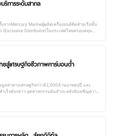
ะบริการระดับสากล
จากMercury Marineผู้ผลิตเครื่องยนต์ติดท้ายเรือชั้น
ียว (Exclusive Distributor)ในประเทศไทยครอบคลุม
กเข้ามายกระดับตลาด รองรับการเติบโตของธุรกิจท่อง
มไทยสู่เศรษฐกิจชีวภาพคาร์บอนต่ำ
างมูลค่าทางเศรษฐกิจกว่า82,000ล้านบาทต่อปี และ
มสำเร็จดังกล่าว อุตสาหกรรมมันสำปะหลังยังเผชิญความ
รวมทั้งผลกระทบด้านสิ่งแวดล้อม อาทิ ปัญหาน้ำเสีย กาก
รมการผลิต สู่ยุคดิจิทัล