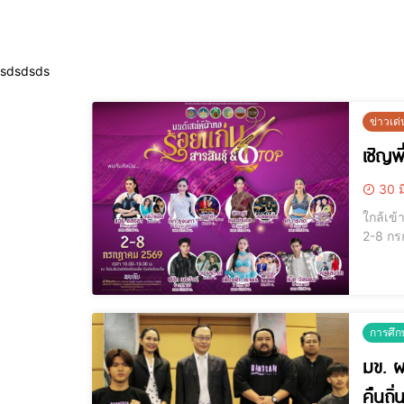
sdsdsds
ข่าวเด่
เชิญพ
30 ม
ใกล้เข้
2-8 กร
กลางหรื
ปลอดภั
การศึก
มข. ผ
คืนถิ่