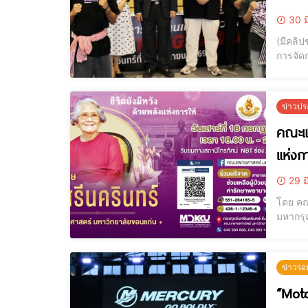
30 ม
(มีคลิป
การจัด
ให้เกี
มหาวิท
ข่าวปร
คณะแพ
แห่งกา
29 ม
โดย คณ
มหากรุณ
พยาบาล
โปรดก
ข่าวรอ
“Moto