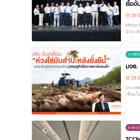
เรืออ
29 ม
Motor F
นำระดั
ผลิตภั
เที่ยว
การศึก
มจธ. 
29 ม
ประเทศ
เชื่อม
ท้าทายส
ของเสี
แวดวงไ
TCCte