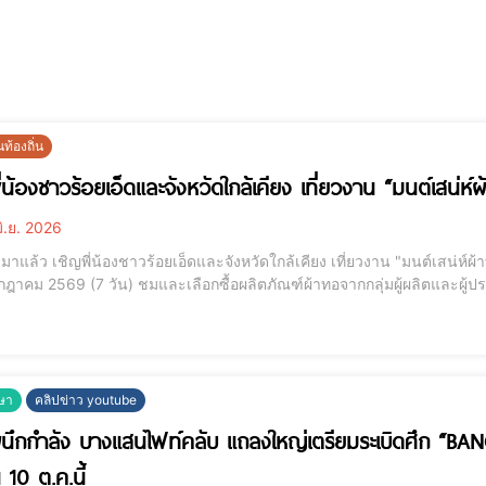
นท้องถิ่น
ี่น้องชาวร้อยเอ็ดและจังหวัดใกล้เคียง เที่ยวงาน “มนต์เสน่ห
ิ.ย. 2026
ามาแล้ว เชิญพี่น้องชาวร้อยเอ็ดและจังหวัดใกล้เคียง เที่ยวงาน "มนต์เสน่
กฎาคม 2569 (7 วัน) ชมและเลือกซื้อผลิตภัณฑ์ผ้าทอจากกลุ่มผู้ผลิตและผู้
อกลุ่มร้อยแก่นสารสินธุ์ กว่า 100 ผู้ผลิตผ้าทอโดยตรง ช้อปผลิตภูมิปัญญา
ย รสชาติแซ่บนัว 30 คูหา ช้
ษา
คลิปข่าว youtube
นึกกำลัง บางแสนไฟท์คลับ แถลงใหญ่เตรียมระเบิดศึก “B
น 10 ต.ค.นี้