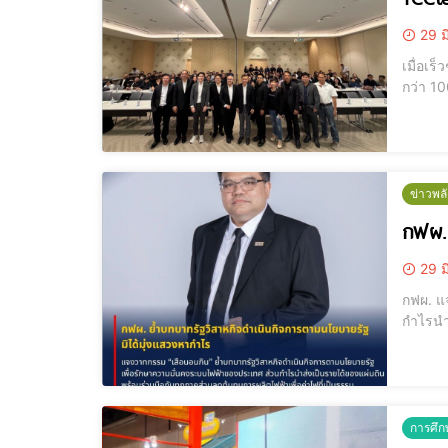
29 ม
เมื่อเร
กว่า 10
ครอบคล
ประสิท
ข่าวพล
กฟผ. 
29 ม
กฟผ. แ
กำไรนำส่ง
ยุทธศา
เพียง 
การศึก