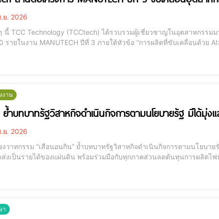
ิ.ย. 2026
็วๆ นี้ TCC Technology (TCCtech) ได้รวบรวมผู้เชี่ยวชาญในอุตสาหกรรมมา
0 รายในงาน MANUTECH ปีที่ 3 ภายใต้หัวข้อ “การผลิตที่ขับเคลื่อนด้วย AI
ุมหัวข้อเทคโนโลยีที่หลากหลายซึ่งออกแบบมาเพื่อตอบสนองความต้องการทางธุ
ธิภาพการดำเนินงาน การบูรณาการ
ังงาน
ย้ำบทบาทรัฐวิสาหกิจดำเนินกิจการตามนโยบายรัฐ มิได้มุ่ง
ิ.ย. 2026
จงวาทกรรม “เสือนอนกิน” ย้ำบทบาทรัฐวิสาหกิจดำเนินกิจการตามนโยบายรั
เป็นรายได้ของแผ่นดิน พร้อมร่วมมือกับทุกภาคส่วนลดต้นทุนการผลิตไฟฟ้าเพื่อค่าไฟที่เป็นธรรม 
สตร์ ในฐานะโฆษกการไฟฟ้าฝ่ายผลิตแห่งประเทศไทย (กฟผ.) เปิดเผยถึงกรณีท
29% แต่เป็นคนกลางรับซื้อไฟเอกชน
ษา