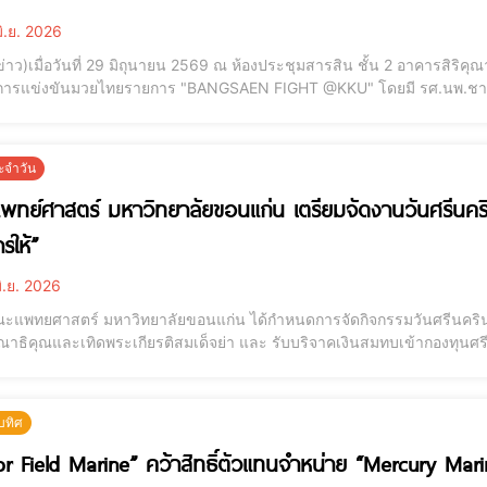
ิ.ย. 2026
ข่าว)เมื่อวันที่ 29 มิถุนายน 2569 ณ ห้องประชุมสารสิน ชั้น 2 อาคารสิริ
การแข่งขันมวยไทยรายการ "BANGSAEN FIGHT @KKU" โดยมี รศ.นพ.ชาญช
ยรติเป็นประธานในพิธีแถลงข่าวพร้อมด้วยรองศาสตราจารย์ ดร.เพ็ญศรี เจริ
ยาลัยขอนแก่น,นายเสาหฤท เลิศเศรษฐ
ะจำวัน
ทย์ศาสตร์ มหาวิทยาลัยขอนแก่น เตรียมจัดงานวันศรีนครินท
รให้”
ิ.ย. 2026
ะแพทยศาสตร์ มหาวิทยาลัยขอนแก่น ได้กำหนดการจัดกิจกรรมวันศรีนครินทร
าธิคุณและเทิดพระเกียรติสมเด็จย่า และ รับบริจาคเงินสมทบเข้ากองทุนศรีนคริน
ศรีนครินทร์ “ชีวิตยังมีหวังด้วยพลังแห่งการให้”คณะแพทยศาสตร์ มหาวิท
ระหม่อมพระราชทานพระบรมราชานุญาต ให้วันท
บทิศ
r Field Marine” คว้าสิทธิ์ตัวแทนจำหน่าย “Mercury Mari