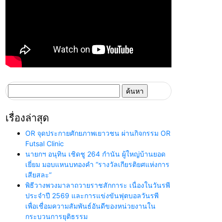
ค้นหา
สำหรับ:
เรื่องล่าสุด
OR จุดประกายศักยภาพเยาวชน ผ่านกิจกรรม OR
Futsal Clinic
นายกฯ อนุทิน เชิดชู 264 กำนัน ผู้ใหญ่บ้านยอด
เยี่ยม มอบแหนบทองคำ “รางวัลเกียรติยศแห่งการ
เสียสละ”
พิธีวางพวงมาลาถวายราชสักการะ เนื่องในวันรพี
ประจำปี 2569 และการแข่งขันฟุตบอลวันรพี
เพื่อเชื่อมความสัมพันธ์อันดีของหน่วยงานใน
กระบวนการยุติธรรม