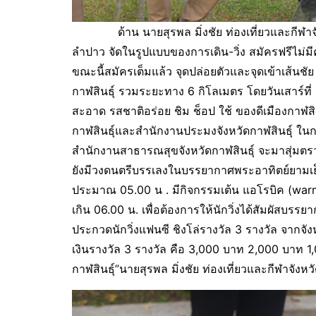
ด้าน นายสุรพล มิ่งชัย ท่องเที่ยวและกีฬาจังหวั
ลำปาว จัดในรูปแบบของการเดิน-วิ่ง สมัครฟรีไม่มี
ขณะนี้สมัครเต็มแล้ว จุดปล่อยตัวและจุดเข้าเส้นช
กาฬสินธุ์ รวมระยะทาง 6 กิโลเมตร โดยวันเสาร์
สะอาด รสชาติอร่อย ชิม ช็อป ใช้ ของดีเมืองกาฬ
กาฬสินธุ์และสำนักงานประมงจังหวัดกาฬสินธุ์ ใน
สำนักงานสาธารณสุขจังหวัดกาฬสินธุ์ จะมาสุ่มตรวจ
ยังมีวงดนตรีบรรเลงในบรรยากาศพระอาทิตย์ยามเย็
ประมาณ 05.00 น . มีกิจกรรมเต้น แอโรบิค (warm 
เกิน 06.00 น. เพื่อต้องการให้นักวิ่งได้สัมผัสบรร
ประกวดนักวิ่งแฟนซี ชิงโล่รางวัล 3 รางวัล จากจังห
เงินรางวัล 3 รางวัล คือ 3,000 บาท 2,000 บาท 1,
กาฬสินธุ์”นายสุรพล มิ่งชัย ท่องเที่ยวและกีฬาจังหว