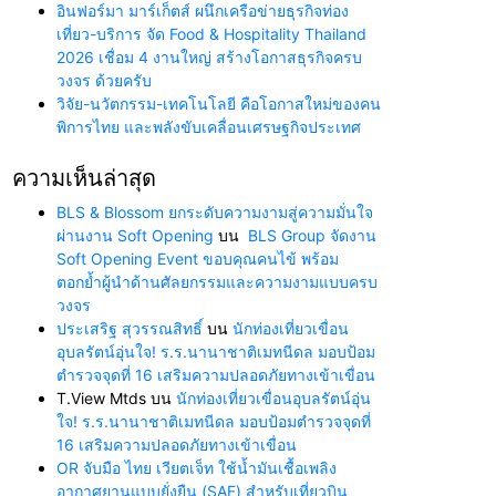
อินฟอร์มา มาร์เก็ตส์ ผนึกเครือข่ายธุรกิจท่อง
เที่ยว-บริการ จัด Food & Hospitality Thailand
2026 เชื่อม 4 งานใหญ่ สร้างโอกาสธุรกิจครบ
วงจร ด้วยครับ
วิจัย-นวัตกรรม-เทคโนโลยี คือโอกาสใหม่ของคน
พิการไทย และพลังขับเคลื่อนเศรษฐกิจประเทศ
ความเห็นล่าสุด
BLS & Blossom ยกระดับความงามสู่ความมั่นใจ
ผ่านงาน Soft Opening
บน
BLS Group จัดงาน
Soft Opening Event ขอบคุณคนไข้ พร้อม
ตอกย้ำผู้นำด้านศัลยกรรมและความงามแบบครบ
วงจร
ประเสริฐ สุวรรณสิทธิ์
บน
นักท่องเที่ยวเขื่อน
อุบลรัตน์อุ่นใจ! ร.ร.นานาชาติเมทนีดล มอบป้อม
ตำรวจจุดที่ 16 เสริมความปลอดภัยทางเข้าเขื่อน
T.View Mtds
บน
นักท่องเที่ยวเขื่อนอุบลรัตน์อุ่น
ใจ! ร.ร.นานาชาติเมทนีดล มอบป้อมตำรวจจุดที่
16 เสริมความปลอดภัยทางเข้าเขื่อน
OR จับมือ ไทย เวียตเจ็ท ใช้น้ำมันเชื้อเพลิง
อากาศยานแบบยั่งยืน (SAF) สำหรับเที่ยวบิน