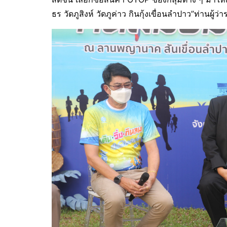
ธร วัดภูสิงห์ วัดภูค่าว กินกุ้งเขื่อนลำปาว”ท่านผู้