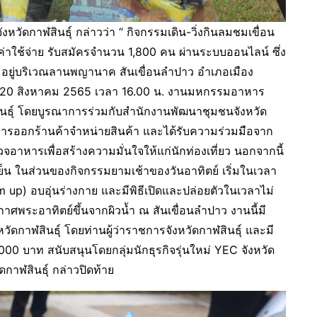
ดกาฬสินธุ์ กล่าวว่า “ กิจกรรมเดิน-วิ่งกินลมชมเขื่อน
ค่าใช้จ่าย รับสมัครจำนวน 1,800 คน ผ่านระบบออนไลน์ ซึ่ง
ัย อยู่บริเวณลานพญานาค สันเขื่อนลำปาว อำเภอเมือง
ที่ 20 สิงหาคม 2565 เวลา 16.00 น. งานมหกรรมอาหาร
สินธุ์ โดยบูรณาการร่วมกับสำนักงานพัฒนาชุมชนจังหวัด
การออกร้านค้าจำหน่ายสินค้า และได้รับความร่วมมือจาก
อาหารเพื่อสร้างความมั่นใจให้แก่นักท่องเที่ยว นอกจากนี้
น ในส่วนของกิจกรรมยามเช้าของวันอาทิตย์ เริ่มในเวลา
up) อบอุ่นร่างกาย และมีพิธีเปิดและปล่อยตัวในเวลาไม่
ยากาศพระอาทิตย์ขึ้นจากผิวน้ำ ณ สันเขื่อนลำปาว งานนี้มี
วัดกาฬสินธุ์ โดยท่านผู้ว่าราชการจังหวัดกาฬสินธุ์ และมี
000 บาท สนับสนุนโดยกลุ่มนักธุรกิจรุ่นใหม่ YEC จังหวัด
ัดกาฬสินธุ์ กล่าวปิดท้าย