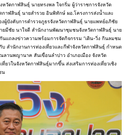
จังหวัดกาฬสินธุ์ นายทรงพล ใจกริ่ม ผู้ว่าราชการจังหวัด
หวัดกาฬสินธุ์ นายสำรวย อินพิทักษ์ ผอ.โครงการส่งน้ำและ
งผู้บังคับการตำรวจภูธรจังหวัดกาฬสินธุ์ นายแพทย์อภิชัย
ายมีชัย นาใจดี สำนักงานพัฒนาชุมชนจังหวัดกาฬสินธุ์ นาย
่วมกันแถลงข่าวความพร้อมการจัดกิจกรรม “เดิน-วิ่ง กินลมชม
มกับ สำนักงานการท่องเที่ยวและกีฬาจังหวัดกาฬสินธุ์ กำหนด
เวณลานพญานาค สันเขื่อนลำปาว อำเภอเมือง จังหวัด
งเที่ยวในจังหวัดกาฬสินธุ์มากขึ้น ส่งเสริมการท่องเที่ยวเชิง
าชน