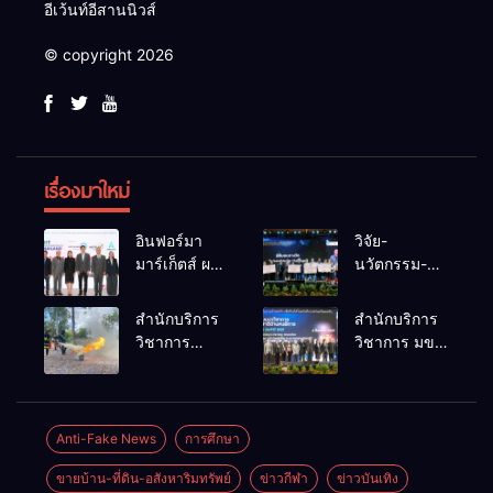
อีเว้นท์อีสานนิวส์
© copyright 2026
เรื่องมาใหม่
อินฟอร์มา
วิจัย-
มาร์เก็ตส์ ผนึก
นวัตกรรม-
เครือข่าย
เทคโนโลยี
ธุรกิจท่อง
คือโอกาสใหม่
สำนักบริการ
สำนักบริการ
เที่ยว-บริการ
ของคนพิการ
วิชาการ
วิชาการ มข.
จัด Food &
ไทย และพลัง
ม.ขอนแก่น
โชว์พลัง
Hospitality
ขับเคลื่อน
จัดอบรม
นวัตกรรม
Thailand
เศรษฐกิจ
หลักสูตร “ดับ
สร้างอาชีพ
2026 เชื่อม 4
ประเทศ
เพลิงขั้นต้น”
นำ “กลุ่มคูณ
Anti-Fake News
การศึกษา
งานใหญ่
ยกระดับ
แดงใหญ่” บุก
สร้างโอกาส
ขายบ้าน-ที่ดิน-อสังหาริมทรัพย์
ข่าวกีฬา
ข่าวบันเทิง
ศักยภาพเจ้า
เวทีระดับชาติ