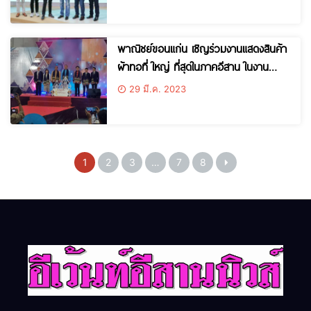
บุกตลาดโมเดิร์นเทรดไทย
พาณิชย์ขอนแก่น เชิญร่วมงานแสดงสินค้า
ผ้าทอที่ ใหญ่ ที่สุดในภาคอีสาน ในงาน
มหกรรมผ้าทออีสานสู่สากล : THAILAND
29 มี.ค. 2023
ESAN FABRIC EXPO 2023
1
2
3
…
7
8