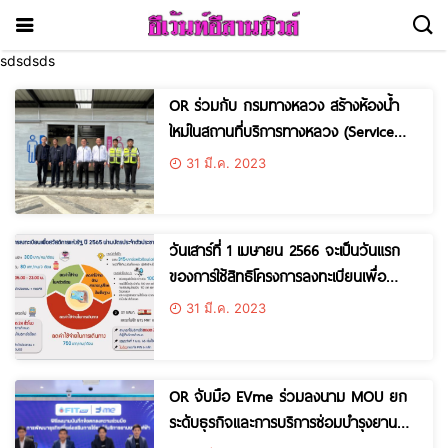
sdsdsds
OR ร่วมกับ กรมทางหลวง สร้างห้องน้ำ
ใหม่ในสถานที่บริการทางหลวง (Service
Area) บางปะกง อำนวยความสะดวกให้ผู้ใช้
31 มี.ค. 2023
ทาง
วันเสาร์ที่ 1 เมษายน 2566 จะเป็นวันแรก
ของการใช้สิทธิโครงการลงทะเบียนเพื่อ
สวัสดิการแห่งรัฐ ปี 2565
31 มี.ค. 2023
OR จับมือ EVme ร่วมลงนาม MOU ยก
ระดับธุรกิจและการบริการซ่อมบำรุงยาน
ยนต์ไฟฟ้า ผ่านศูนย์บริการยานยนต์ FIT