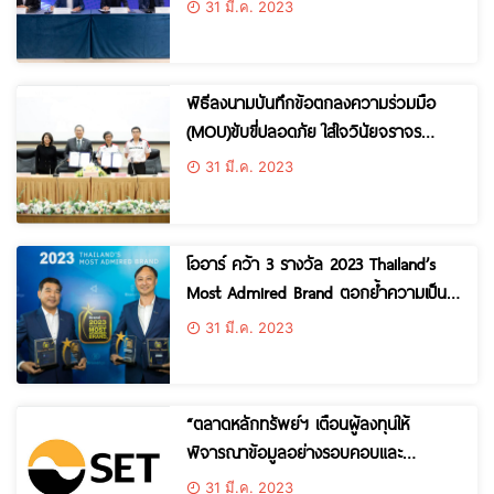
31 มี.ค. 2023
Auto และแพลตฟอร์ม EVme￼
พิธีลงนามบันทึกข้อตกลงความร่วมมือ
(MOU)ขับขี่ปลอดภัย ใส่ใจวินัยจราจร
ระหว่าง ศาลเยาวชนและครอบครัวกลาง
31 มี.ค. 2023
กับ บริษัท ไทยฮอนด้า จำกัด
โออาร์ คว้า 3 รางวัล 2023 Thailand’s
Most Admired Brand ตอกย้ำความเป็น
แบรนด์และบริษัทที่ผู้บริโภคเชื่อมั่นมากที่สุด
31 มี.ค. 2023
“ตลาดหลักทรัพย์ฯ เตือนผู้ลงทุนให้
พิจารณาข้อมูลอย่างรอบคอบและ
ระมัดระวัง ก่อนเข้าซื้อขายในหลักทรัพย์
31 มี.ค. 2023