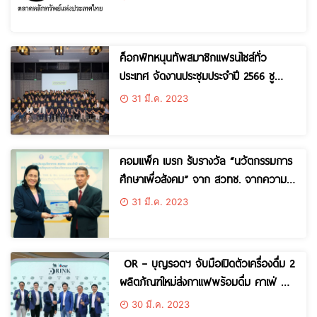
DELTA”
ค็อกพิทหนุนทัพสมาชิกแฟรนไชส์ทั่ว
ประเทศ จัดงานประชุมประจำปี 2566 ชู
กลยุทธ์เสริมแกร่งธุรกิจให้เติบโตอย่างยั่งยืน
31 มี.ค. 2023
คอมแพ็ค เบรก รับรางวัล “นวัตกรรมการ
ศึกษาเพื่อสังคม” จาก สวทช. จากความ
ร่วมมือเปิดรับนศ.ร่วมงานและพัฒนา
31 มี.ค. 2023
บุคลากรในบริษัท
OR – บุญรอดฯ จับมือเปิดตัวเครื่องดื่ม 2
ผลิตภัณฑ์ใหม่ส่งกาแฟพร้อมดื่ม คาเฟ่ อ
เมซอน และฮารุ โคลด์บรูว์ กรีนที พร้อม
30 มี.ค. 2023