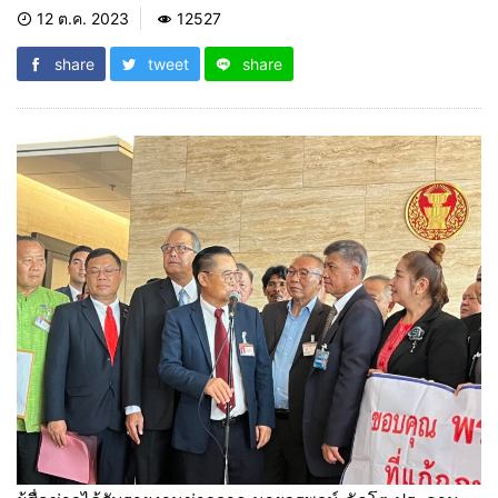
12 ต.ค. 2023
12527
share
tweet
share