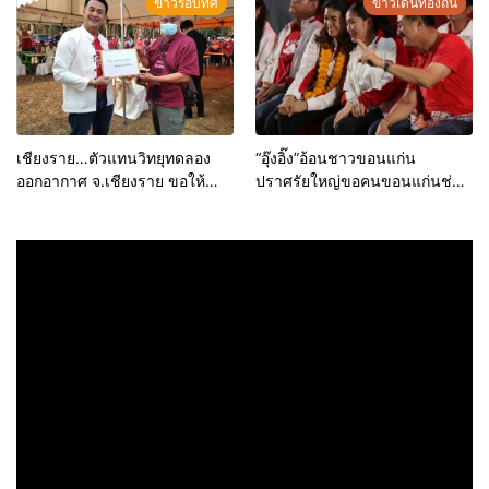
ข่าวรอบทิศ
ข่าวเด่นท้องถิ่น
เชียงราย…ตัวแทนวิทยุทดลอง
“อุ๊งอิ๊ง”อ้อนชาวขอนแก่น
ออกอากาศ จ.เชียงราย ขอให้
ปราศรัยใหญ่ขอคนขอนแก่นช่วย
พรรคเพื่อไทย ผลักดันการแก้ไข
เลือกเพื่อไทยให้แลนด์สไลด์
พรบ.องค์กรจัดสรรคลื่นความถี่ฯ