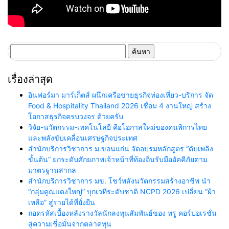
ค้นหา
สำหรับ:
เรื่องล่าสุด
อินฟอร์มา มาร์เก็ตส์ ผนึกเครือข่ายธุรกิจท่องเที่ยว-บริการ จัด
Food & Hospitality Thailand 2026 เชื่อม 4 งานใหญ่ สร้าง
โอกาสธุรกิจครบวงจร ด้วยครับ
วิจัย-นวัตกรรม-เทคโนโลยี คือโอกาสใหม่ของคนพิการไทย
และพลังขับเคลื่อนเศรษฐกิจประเทศ
สำนักบริการวิชาการ ม.ขอนแก่น จัดอบรมหลักสูตร “ดับเพลิง
ขั้นต้น” ยกระดับศักยภาพเจ้าหน้าที่ท้องถิ่นรับมืออัคคีภัยตาม
มาตรฐานสากล
สำนักบริการวิชาการ มข. โชว์พลังนวัตกรรมสร้างอาชีพ นำ
“กลุ่มคูณแดงใหญ่” บุกเวทีระดับชาติ NCPD 2026 เปลี่ยน “ผ้า
เหลือ” สู่รายได้ที่ยั่งยืน
ถอดรหัสเบื้องหลังรางวัลนักลงทุนสัมพันธ์ของ ทรู คอร์ปอเรชั่น
สู่ความเชื่อมั่นจากตลาดทุน