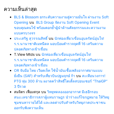
ความเห็นล่าสุด
BLS & Blossom ยกระดับความงามสู่ความมั่นใจ ผ่านงาน Soft
Opening
บน
BLS Group จัดงาน Soft Opening Event
ขอบคุณคนไข้ พร้อมตอกย้ำผู้นำด้านศัลยกรรมและความงาม
แบบครบวงจร
ประเสริฐ สุวรรณสิทธิ์
บน
นักท่องเที่ยวเขื่อนอุบลรัตน์อุ่นใจ!
ร.ร.นานาชาติเมทนีดล มอบป้อมตำรวจจุดที่ 16 เสริมความ
ปลอดภัยทางเข้าเขื่อน
T.View Mtds
บน
นักท่องเที่ยวเขื่อนอุบลรัตน์อุ่นใจ!
ร.ร.นานาชาติเมทนีดล มอบป้อมตำรวจจุดที่ 16 เสริมความ
ปลอดภัยทางเข้าเขื่อน
OR จับมือ ไทย เวียตเจ็ท ใช้น้ำมันเชื้อเพลิงอากาศยานแบบ
ยั่งยืน (SAF) สำหรับเที่ยวบินปฐมฤกษ์ ก้า
บน
สะเทือนวงการ!
PTG ทุ่ม 300 ล้าน ผงาดคว้าสิทธิ์ไตเติ้ลสปอนเซอร์ “ThaiGP”
3 ปีรวด
สมจิตร เฟื่องสกุล
บน
วิทยุทดลองออกอากาศ มีเฮอีกรอบ
สนง.เลขาธิการสภาผู้แทนราษฎร นำร่างแก้ไขกฎหมาย ให้วิทยุ
ชุมชนหารายได้ได้ และลดค่าปรับสำหรับวิทยุภาคประชาชน
ออกรับฟังความเห็น