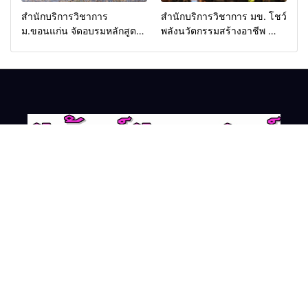
สำนักบริการวิชาการ
สำนักบริการวิชาการ มข. โชว์
ม.ขอนแก่น จัดอบรมหลักสูตร
พลังนวัตกรรมสร้างอาชีพ นำ
“ดับเพลิงขั้นต้น” ยกระดับ
“กลุ่มคูณแดงใหญ่” บุกเวที
ศักยภาพเจ้าหน้าที่ท้องถิ่น
ระดับชาติ NCPD 2026
รับมืออัคคีภัยตามมาตรฐาน
เปลี่ยน “ผ้าเหลือ” สู่รายได้ที่
สากล
ยั่งยืน
อีเว้นท์อีสานนิวส์
© copyright 2026
เรื่องมาใหม่