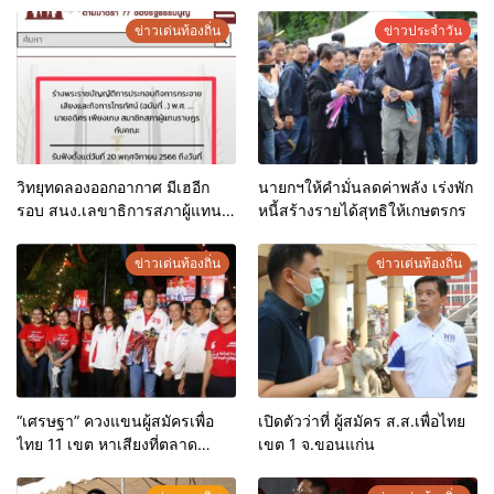
ข่าวเด่นท้องถิ่น
ข่าวประจำวัน
วิทยุทดลองออกอากาศ มีเฮอีก
นายกฯให้คำมั่นลดค่าพลัง เร่งพัก
รอบ สนง.เลขาธิการสภาผู้แทน
หนี้สร้างรายได้สุทธิให้เกษตรกร
ราษฎร นำร่างแก้ไขกฎหมาย ให้
วิทยุชุมชนหารายได้ได้ และลด
ข่าวเด่นท้องถิ่น
ข่าวเด่นท้องถิ่น
ค่าปรับสำหรับวิทยุภาค
ประชาชน ออกรับฟังความเห็น
“เศรษฐา” ควงแขนผู้สมัครเพื่อ
เปิดตัวว่าที่ ผู้สมัคร ส.ส.เพื่อไทย
ไทย 11 เขต หาเสียงที่ตลาด
เขต 1 จ.ขอนแก่น
ต้นตาล พร้อมนั่งรับประทาน
อาหารเย็นร่วมกันอย่างอบอุ่น