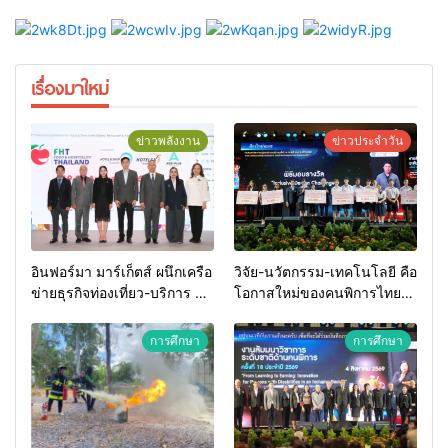
เรื่องมาใหม่
ข่าวพลังงาน
ข่าวประจำวัน
อินฟอร์มา มาร์เก็ตส์ ผนึกเครือ
วิจัย-นวัตกรรม-เทคโนโลยี คือ
ข่ายธุรกิจท่องเที่ยว-บริการ จัด
โอกาสใหม่ของคนพิการไทย
Food & Hospitality Thailand
และพลังขับเคลื่อนเศรษฐกิจ
2026 เชื่อม 4 งานใหญ่ สร้าง
ประเทศ
การศึกษา
การศึกษา
โอกาสธุรกิจครบวงจร ด้วย
ครับ