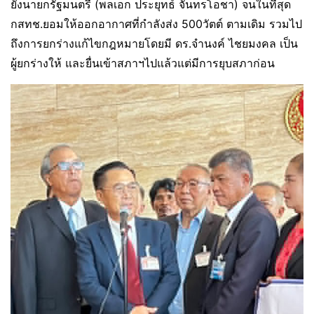
ยังนายกรัฐมนตรี (พลเอก ประยุทธ์ จันทรโอชา) จนในที่สุด
กสทช.ยอมให้ออกอากาศที่กำลังส่ง 500วัตต์ ตามเดิม รวมไป
ถึงการยกร่างแก้ไขกฎหมายโดยมี ดร.จำนงค์ ไชยมงคล เป็น
ผู้ยกร่างให้ และยื่นเข้าสภาฯไปแล้วแต่มีการยุบสภาก่อน