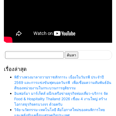
ค้นหา
สำหรับ:
เรื่องล่าสุด
พิธีวางพวงมาลาถวายราชสักการะ เนื่องในวันรพี ประจำปี
2569 และการแข่งขันฟุตบอลวันรพี เพื่อเชื่อมความสัมพันธ์อัน
ดีของหน่วยงานในกระบวนการยุติธรรม
อินฟอร์มา มาร์เก็ตส์ ผนึกเครือข่ายธุรกิจท่องเที่ยว-บริการ จัด
Food & Hospitality Thailand 2026 เชื่อม 4 งานใหญ่ สร้าง
โอกาสธุรกิจครบวงจร ด้วยครับ
วิจัย-นวัตกรรม-เทคโนโลยี คือโอกาสใหม่ของคนพิการไทย
และพลังขับเคลื่อนเศรษฐกิจประเทศ