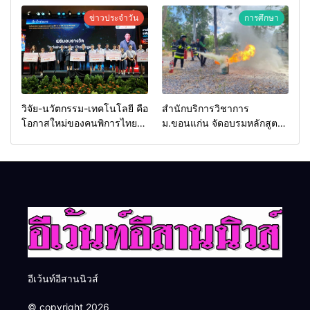
วันรพี เพื่อเชื่อมความสัมพันธ์
2026 เชื่อม 4 งานใหญ่ สร้าง
ข่าวประจำวัน
การศึกษา
อันดีของหน่วยงานใน
โอกาสธุรกิจครบวงจร ด้วย
กระบวนการยุติธรรม
ครับ
วิจัย-นวัตกรรม-เทคโนโลยี คือ
สำนักบริการวิชาการ
โอกาสใหม่ของคนพิการไทย
ม.ขอนแก่น จัดอบรมหลักสูตร
และพลังขับเคลื่อนเศรษฐกิจ
“ดับเพลิงขั้นต้น” ยกระดับ
ประเทศ
ศักยภาพเจ้าหน้าที่ท้องถิ่น
รับมืออัคคีภัยตามมาตรฐาน
สากล
อีเว้นท์อีสานนิวส์
© copyright 2026