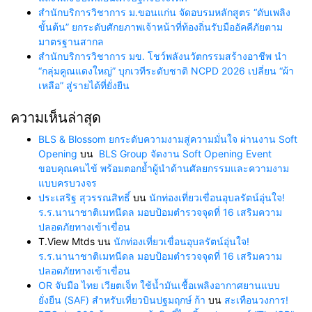
สำนักบริการวิชาการ ม.ขอนแก่น จัดอบรมหลักสูตร “ดับเพลิง
ขั้นต้น” ยกระดับศักยภาพเจ้าหน้าที่ท้องถิ่นรับมืออัคคีภัยตาม
มาตรฐานสากล
สำนักบริการวิชาการ มข. โชว์พลังนวัตกรรมสร้างอาชีพ นำ
“กลุ่มคูณแดงใหญ่” บุกเวทีระดับชาติ NCPD 2026 เปลี่ยน “ผ้า
เหลือ” สู่รายได้ที่ยั่งยืน
ความเห็นล่าสุด
BLS & Blossom ยกระดับความงามสู่ความมั่นใจ ผ่านงาน Soft
Opening
บน
BLS Group จัดงาน Soft Opening Event
ขอบคุณคนไข้ พร้อมตอกย้ำผู้นำด้านศัลยกรรมและความงาม
แบบครบวงจร
ประเสริฐ สุวรรณสิทธิ์
บน
นักท่องเที่ยวเขื่อนอุบลรัตน์อุ่นใจ!
ร.ร.นานาชาติเมทนีดล มอบป้อมตำรวจจุดที่ 16 เสริมความ
ปลอดภัยทางเข้าเขื่อน
T.View Mtds
บน
นักท่องเที่ยวเขื่อนอุบลรัตน์อุ่นใจ!
ร.ร.นานาชาติเมทนีดล มอบป้อมตำรวจจุดที่ 16 เสริมความ
ปลอดภัยทางเข้าเขื่อน
OR จับมือ ไทย เวียตเจ็ท ใช้น้ำมันเชื้อเพลิงอากาศยานแบบ
ยั่งยืน (SAF) สำหรับเที่ยวบินปฐมฤกษ์ ก้า
บน
สะเทือนวงการ!