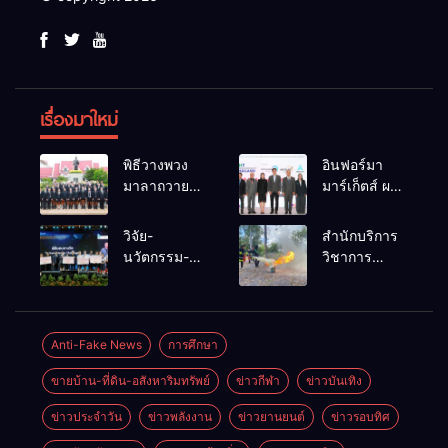
เรื่องมาใหม่
พิธีวางพวง
อินฟอร์มา
มาลาถวาย
มาร์เก็ตส์ ผนึก
ราชสักการะ
เครือข่าย
เนื่องในวันรพี
ธุรกิจท่อง
วิจัย-
สำนักบริการ
ประจำปี
เที่ยว-บริการ
นวัตกรรม-
วิชาการ
2569 และ
จัด Food &
เทคโนโลยี
ม.ขอนแก่น
การแข่งขัน
Hospitality
คือโอกาสใหม่
จัดอบรม
ฟุตบอลวันรพี
Thailand
ของคนพิการ
หลักสูตร “ดับ
เพื่อเชื่อม
2026 เชื่อม 4
ไทย และพลัง
เพลิงขั้นต้น”
Anti-Fake News
การศึกษา
ความสัมพันธ์
งานใหญ่
ขับเคลื่อน
ยกระดับ
อันดีของ
สร้างโอกาส
ขายบ้าน-ที่ดิน-อสังหาริมทรัพย์
ข่าวกีฬา
ข่าวบันเทิง
เศรษฐกิจ
ศักยภาพเจ้า
หน่วยงานใน
ธุรกิจครบ
ประเทศ
หน้าที่ท้องถิ่น
กระบวนการ
วงจร ด้วยครับ
ข่าวประจำวัน
ข่าวพลังงาน
ข่าวยานยนต์
ข่าวรอบทิศ
รับมืออัคคีภัย
ยุติธรรม
ตามมาตรฐาน