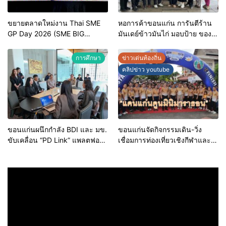
ขยายตลาดใหม่งาน Thai SME
หอการค้าขอนแก่น การันตีร้าน
GP Day 2026 (SME BIG
มันเดย์ข้าวมันไก่ มอบป้าย ของดี
MOVE)
ขอนแก่น ประจำปี 2569 เชิดชูผู้
ประกอบการคุณภาพ ยกระดับ
การศึกษา
ข่าวเด่นท้องถิ่น
มาตรฐาน สร้างความเชื่อมั่นให้ผู้
คลิปข่าว youtube
บริโภค
ขอนแก่นผนึกกำลัง BDI และ มข.
ขอนแก่นจัดกิจกรรมเดิน-วิ่ง
ขับเคลื่อน “PD Link” แพลตฟอร์ม
เชื่อมการท่องเที่ยวเชิงกีฬาและ
ข้อมูลเมืองอัจฉริยะ มุ่งเป้าการ
วัฒนธรรม จัด “แคนแก่นคูนมินิ
บริหารงานบนฐานข้อมูลที่
มาราธอน”
แม่นยำและยั่งยืน