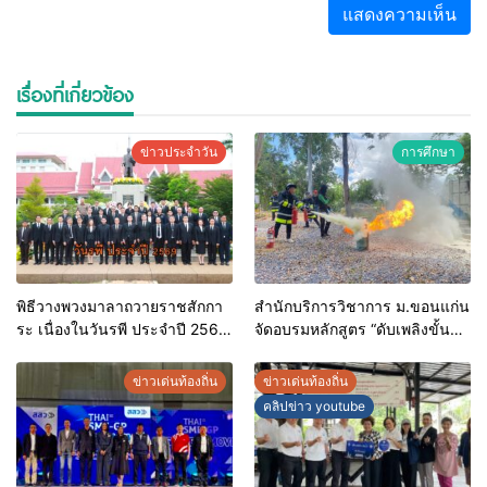
เรื่องที่เกี่ยวข้อง
ข่าวประจำวัน
การศึกษา
พิธีวางพวงมาลาถวายราชสักกา
สำนักบริการวิชาการ ม.ขอนแก่น
ระ เนื่องในวันรพี ประจำปี 2569
จัดอบรมหลักสูตร “ดับเพลิงขั้น
และการแข่งขันฟุตบอลวันรพี
ต้น” ยกระดับศักยภาพเจ้าหน้าที่
เพื่อเชื่อมความสัมพันธ์อันดีของ
ท้องถิ่นรับมืออัคคีภัยตาม
ข่าวเด่นท้องถิ่น
ข่าวเด่นท้องถิ่น
หน่วยงานในกระบวนการ
มาตรฐานสากล
คลิปข่าว youtube
ยุติธรรม