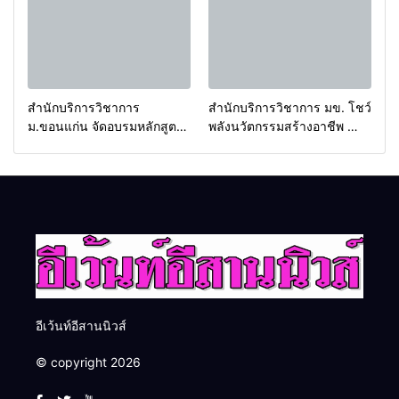
โอกาสธุรกิจครบวงจร ด้วย
ครับ
สำนักบริการวิชาการ
สำนักบริการวิชาการ มข. โชว์
ม.ขอนแก่น จัดอบรมหลักสูตร
พลังนวัตกรรมสร้างอาชีพ นำ
“ดับเพลิงขั้นต้น” ยกระดับ
“กลุ่มคูณแดงใหญ่” บุกเวที
ศักยภาพเจ้าหน้าที่ท้องถิ่น
ระดับชาติ NCPD 2026
รับมืออัคคีภัยตามมาตรฐาน
เปลี่ยน “ผ้าเหลือ” สู่รายได้ที่
สากล
ยั่งยืน
อีเว้นท์อีสานนิวส์
© copyright 2026