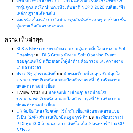
สำนักบริการวิชาการ มข. โชว์พลังนวัตกรรมสร้างอาชีพ นำ
“กลุ่มคูณแดงใหญ่” บุกเวทีระดับชาติ NCPD 2026 เปลี่ยน “ผ้า
เหลือ” สู่รายได้ที่ยั่งยืน
ถอดรหัสเบื้องหลังรางวัลนักลงทุนสัมพันธ์ของ ทรู คอร์ปอเรชั่น
สู่ความเชื่อมั่นจากตลาดทุน
ความเห็นล่าสุด
BLS & Blossom ยกระดับความงามสู่ความมั่นใจ ผ่านงาน Soft
Opening
บน
BLS Group จัดงาน Soft Opening Event
ขอบคุณคนไข้ พร้อมตอกย้ำผู้นำด้านศัลยกรรมและความงาม
แบบครบวงจร
ประเสริฐ สุวรรณสิทธิ์
บน
นักท่องเที่ยวเขื่อนอุบลรัตน์อุ่นใจ!
ร.ร.นานาชาติเมทนีดล มอบป้อมตำรวจจุดที่ 16 เสริมความ
ปลอดภัยทางเข้าเขื่อน
T.View Mtds
บน
นักท่องเที่ยวเขื่อนอุบลรัตน์อุ่นใจ!
ร.ร.นานาชาติเมทนีดล มอบป้อมตำรวจจุดที่ 16 เสริมความ
ปลอดภัยทางเข้าเขื่อน
OR จับมือ ไทย เวียตเจ็ท ใช้น้ำมันเชื้อเพลิงอากาศยานแบบ
ยั่งยืน (SAF) สำหรับเที่ยวบินปฐมฤกษ์ ก้า
บน
สะเทือนวงการ!
PTG ทุ่ม 300 ล้าน ผงาดคว้าสิทธิ์ไตเติ้ลสปอนเซอร์ “ThaiGP”
3 ปีรวด