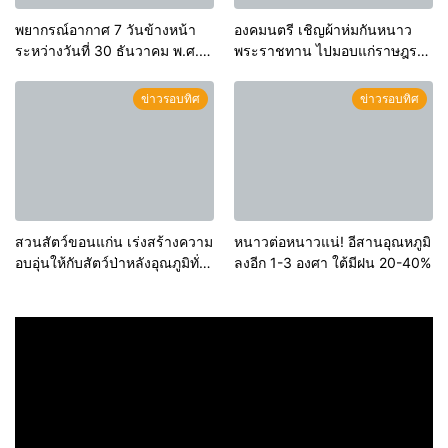
พยากรณ์อากาศ 7 วันข้างหน้า
องคมนตรี เชิญผ้าห่มกันหนาว
ระหว่างวันที่ 30 ธันวาคม พ.ศ.
พระราชทาน ไปมอบแก่ราษฎรที่
2565 – 5 มกราคม พ.ศ. 2566
ประสบภัยหนาวในพื้นที่จังหวัด
ขอนแก่น
ข่าวรอบทิศ
ข่าวรอบทิศ
สวนสัตว์ขอนแก่น เร่งสร้างความ
หนาวต่อหนาวแน่! อีสานอุณหภูมิ
อบอุ่นให้กับสัตว์ป่าหลังอุณภูมิทั่ว
ลงอีก 1-3 องศา ใต้มีฝน 20-40%
ทั้งจังหวัดหนาวเย็นอย่างต่อเนื่อง