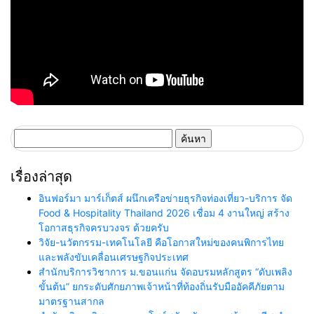
ค้นหา
สำหรับ:
เรื่องล่าสุด
อินฟอร์มา มาร์เก็ตส์ ผนึกเครือข่ายธุรกิจท่องเที่ยว-บริการ จัด
Food & Hospitality Thailand 2026 เชื่อม 4 งานใหญ่ สร้าง
โอกาสธุรกิจครบวงจร ด้วยครับ
วิจัย-นวัตกรรม-เทคโนโลยี คือโอกาสใหม่ของคนพิการไทย
และพลังขับเคลื่อนเศรษฐกิจประเทศ
สำนักบริการวิชาการ ม.ขอนแก่น จัดอบรมหลักสูตร “ดับเพลิง
ขั้นต้น” ยกระดับศักยภาพเจ้าหน้าที่ท้องถิ่นรับมืออัคคีภัยตาม
มาตรฐานสากล