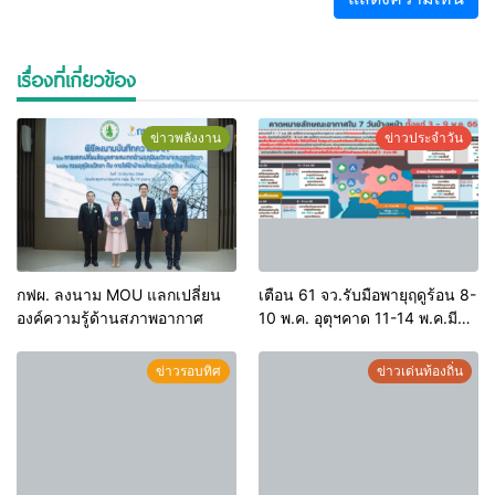
เรื่องที่เกี่ยวข้อง
ข่าวพลังงาน
ข่าวประจำวัน
กฟผ. ลงนาม MOU แลกเปลี่ยน
เตือน 61 จว.รับมือพายุฤดูร้อน 8-
องค์ความรู้ด้านสภาพอากาศ
10 พ.ค. อุตุฯคาด 11-14 พ.ค.มีฝน
ตกต่อเนื่อง
ข่าวรอบทิศ
ข่าวเด่นท้องถิ่น