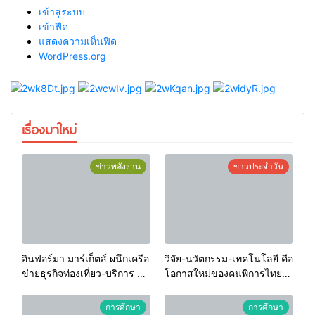
เข้าสู่ระบบ
เข้าฟีด
แสดงความเห็นฟีด
WordPress.org
เรื่องมาใหม่
ข่าวพลังงาน
ข่าวประจำวัน
อินฟอร์มา มาร์เก็ตส์ ผนึกเครือ
วิจัย-นวัตกรรม-เทคโนโลยี คือ
ข่ายธุรกิจท่องเที่ยว-บริการ จัด
โอกาสใหม่ของคนพิการไทย
Food & Hospitality Thailand
และพลังขับเคลื่อนเศรษฐกิจ
2026 เชื่อม 4 งานใหญ่ สร้าง
ประเทศ
การศึกษา
การศึกษา