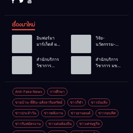
เรื่องมาใหม่
อินฟอร์มา
วิจัย-
มาร์เก็ตส์ ผนึก
นวัตกรรม-
เครือข่าย
เทคโนโลยี
ธุรกิจท่อง
คือโอกาสใหม่
สำนักบริการ
สำนักบริการ
เที่ยว-บริการ
ของคนพิการ
วิชาการ
วิชาการ มข.
จัด Food &
ไทย และพลัง
ม.ขอนแก่น
โชว์พลัง
Hospitality
ขับเคลื่อน
จัดอบรม
นวัตกรรม
Thailand
เศรษฐกิจ
หลักสูตร “ดับ
สร้างอาชีพ
2026 เชื่อม 4
ประเทศ
เพลิงขั้นต้น”
นำ “กลุ่มคูณ
Anti-Fake News
การศึกษา
งานใหญ่
ยกระดับ
แดงใหญ่” บุก
สร้างโอกาส
ขายบ้าน-ที่ดิน-อสังหาริมทรัพย์
ข่าวกีฬา
ข่าวบันเทิง
ศักยภาพเจ้า
เวทีระดับชาติ
ธุรกิจครบ
หน้าที่ท้องถิ่น
NCPD 2026
วงจร ด้วยครับ
ข่าวประจำวัน
ข่าวพลังงาน
ข่าวยานยนต์
ข่าวรอบทิศ
รับมืออัคคีภัย
เปลี่ยน “ผ้า
ตามมาตรฐาน
เหลือ” สู่ราย
ข่าวรับสมัตรงาน
ข่าวเด่นท้องถิ่น
ข่าวเศรษฐกิจ
สากล
ได้ที่ยั่งยืน