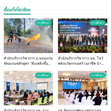
เรื่องที่เกี่ยวข้อง
การศึกษา
การศึกษา
สำนักบริการวิชาการ ม.ขอนแก่น
สำนักบริการวิชาการ มข. โชว์
จัดอบรมหลักสูตร “ดับเพลิงขั้น
พลังนวัตกรรมสร้างอาชีพ นำ
ต้น” ยกระดับศักยภาพเจ้าหน้าที่
“กลุ่มคูณแดงใหญ่” บุกเวทีระดับ
ท้องถิ่นรับมืออัคคีภัยตาม
ชาติ NCPD 2026 เปลี่ยน “ผ้า
การศึกษา
การศึกษา
มาตรฐานสากล
เหลือ” สู่รายได้ที่ยั่งยืน
สำนักบริการวิชาการ มข. ร่วม
มข.จัดอบรมพัฒนาพยาบาลสู่