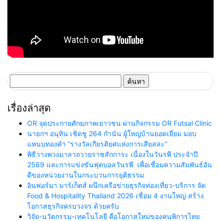
ค้นหา
สำหรับ:
เรื่องล่าสุด
OR จุดประกายศักยภาพเยาวชน ผ่านกิจกรรม OR Futsal Clinic
นายกฯ อนุทิน เชิดชู 264 กำนัน ผู้ใหญ่บ้านยอดเยี่ยม มอบ
แหนบทองคำ “รางวัลเกียรติยศแห่งการเสียสละ”
พิธีวางพวงมาลาถวายราชสักการะ เนื่องในวันรพี ประจำปี
2569 และการแข่งขันฟุตบอลวันรพี เพื่อเชื่อมความสัมพันธ์อัน
ดีของหน่วยงานในกระบวนการยุติธรรม
อินฟอร์มา มาร์เก็ตส์ ผนึกเครือข่ายธุรกิจท่องเที่ยว-บริการ จัด
Food & Hospitality Thailand 2026 เชื่อม 4 งานใหญ่ สร้าง
โอกาสธุรกิจครบวงจร ด้วยครับ
วิจัย-นวัตกรรม-เทคโนโลยี คือโอกาสใหม่ของคนพิการไทย