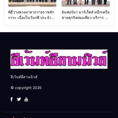
พิธีวางพวงมาลาถวายราชสัก
อินฟอร์มา มาร์เก็ตส์ ผนึกเครือ
การะ เนื่องในวันรพี ประจำปี
ข่ายธุรกิจท่องเที่ยว-บริการ จัด
2569 และการแข่งขันฟุตบอล
Food & Hospitality Thailand
วันรพี เพื่อเชื่อมความสัมพันธ์
2026 เชื่อม 4 งานใหญ่ สร้าง
อันดีของหน่วยงานใน
โอกาสธุรกิจครบวงจร ด้วย
กระบวนการยุติธรรม
ครับ
อีเว้นท์อีสานนิวส์
© copyright 2026