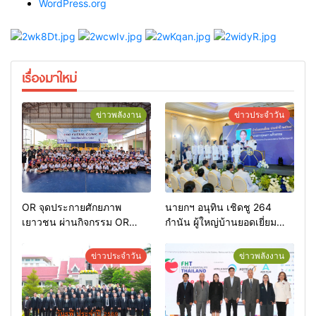
WordPress.org
เรื่องมาใหม่
ข่าวพลังงาน
ข่าวประจำวัน
OR จุดประกายศักยภาพ
นายกฯ อนุทิน เชิดชู 264
เยาวชน ผ่านกิจกรรม OR
กำนัน ผู้ใหญ่บ้านยอดเยี่ยม
Futsal Clinic
มอบแหนบทองคำ “รางวัล
เกียรติยศแห่งการเสียสละ”
ข่าวประจำวัน
ข่าวพลังงาน