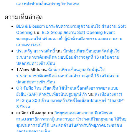
และพลังขับเคลื่อนเศรษฐกิจประเทศ
ความเห็นล่าสุด
BLS & Blossom ยกระดับความงามสู่ความมั่นใจ ผ่านงาน Soft
Opening
บน
BLS Group จัดงาน Soft Opening Event
ขอบคุณคนไข้ พร้อมตอกย้ำผู้นำด้านศัลยกรรมและความงาม
แบบครบวงจร
ประเสริฐ สุวรรณสิทธิ์
บน
นักท่องเที่ยวเขื่อนอุบลรัตน์อุ่นใจ!
ร.ร.นานาชาติเมทนีดล มอบป้อมตำรวจจุดที่ 16 เสริมความ
ปลอดภัยทางเข้าเขื่อน
T.View Mtds
บน
นักท่องเที่ยวเขื่อนอุบลรัตน์อุ่นใจ!
ร.ร.นานาชาติเมทนีดล มอบป้อมตำรวจจุดที่ 16 เสริมความ
ปลอดภัยทางเข้าเขื่อน
OR จับมือ ไทย เวียตเจ็ท ใช้น้ำมันเชื้อเพลิงอากาศยานแบบ
ยั่งยืน (SAF) สำหรับเที่ยวบินปฐมฤกษ์ ก้า
บน
สะเทือนวงการ!
PTG ทุ่ม 300 ล้าน ผงาดคว้าสิทธิ์ไตเติ้ลสปอนเซอร์ “ThaiGP”
3 ปีรวด
สมจิตร เฟื่องสกุล
บน
วิทยุทดลองออกอากาศ มีเฮอีกรอบ
สนง.เลขาธิการสภาผู้แทนราษฎร นำร่างแก้ไขกฎหมาย ให้วิทยุ
ชุมชนหารายได้ได้ และลดค่าปรับสำหรับวิทยุภาคประชาชน
ออกรับฟังความเห็น