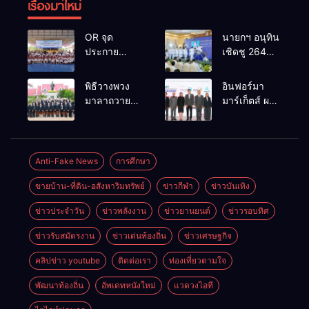
เรื่องมาใหม่
OR จุด
นายกฯ อนุทิน
ประกาย
เชิดชู 264
ศักยภาพ
กำนัน ผู้ใหญ่
เยาวชน ผ่าน
บ้านยอดเยี่ยม
พิธีวางพวง
อินฟอร์มา
กิจกรรม OR
มอบแหนบ
มาลาถวาย
มาร์เก็ตส์ ผนึก
Futsal Clinic
ทองคำ
ราชสักการะ
เครือข่าย
“รางวัล
เนื่องในวันรพี
ธุรกิจท่อง
เกียรติยศแห่ง
ประจำปี
เที่ยว-บริการ
การเสียสละ”
2569 และ
จัด Food &
Anti-Fake News
การศึกษา
การแข่งขัน
Hospitality
ขายบ้าน-ที่ดิน-อสังหาริมทรัพย์
ข่าวกีฬา
ข่าวบันเทิง
ฟุตบอลวันรพี
Thailand
เพื่อเชื่อม
2026 เชื่อม 4
ข่าวประจำวัน
ข่าวพลังงาน
ข่าวยานยนต์
ข่าวรอบทิศ
ความสัมพันธ์
งานใหญ่
อันดีของ
สร้างโอกาส
ข่าวรับสมัตรงาน
ข่าวเด่นท้องถิ่น
ข่าวเศรษฐกิจ
หน่วยงานใน
ธุรกิจครบ
กระบวนการ
วงจร ด้วยครับ
คลิปข่าว youtube
ติดต่อเรา
ท่องเที่ยวตามใจ
ยุติธรรม
พัฒนาท้องถิ่น
อัพเดทหนังใหม่
แวดวงไอที