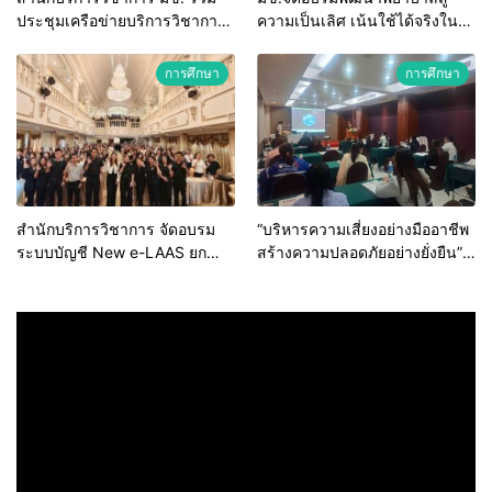
ประชุมเครือข่ายบริการวิชาการ
ความเป็นเลิศ เน้นใช้ได้จริงใน
สถาบันอุดมศึกษาไทย (คบอ.) มุ่ง
ระบบบริการสุขภาพ
สร้างเครือข่ายและยกระดับงาน
การศึกษา
การศึกษา
วิชาการรับใช้สังคม
สำนักบริการวิชาการ จัดอบรม
“บริหารความเสี่ยงอย่างมืออาชีพ
ระบบบัญชี New e-LAAS ยก
สร้างความปลอดภัยอย่างยั่งยืน”
ระดับบุคลากร รพ.สต. สังกัด
สำนักบริการวิชาการ มข. เดิน
อบจ. มุ่งป้องกันข้อทักท้วงจาก
หน้าพัฒนาศักยภาพพยาบาลไทย
หน่วยตรวจสอบ
ขับเคลื่อนระบบสุขภาพคุณภาพสู่
SDGs