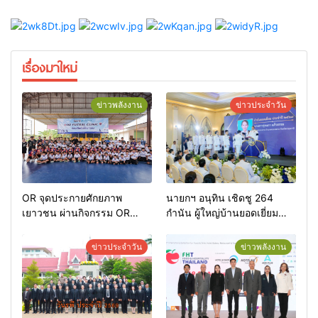
เรื่องมาใหม่
ข่าวพลังงาน
ข่าวประจำวัน
OR จุดประกายศักยภาพ
นายกฯ อนุทิน เชิดชู 264
เยาวชน ผ่านกิจกรรม OR
กำนัน ผู้ใหญ่บ้านยอดเยี่ยม
Futsal Clinic
มอบแหนบทองคำ “รางวัล
เกียรติยศแห่งการเสียสละ”
ข่าวประจำวัน
ข่าวพลังงาน