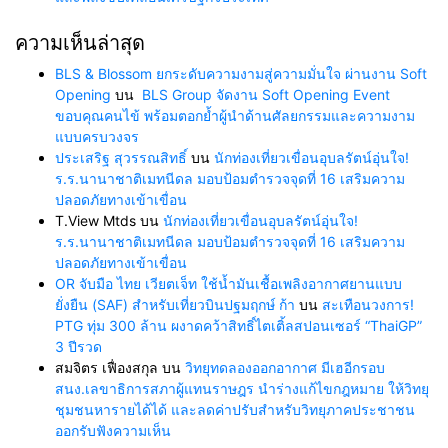
ความเห็นล่าสุด
BLS & Blossom ยกระดับความงามสู่ความมั่นใจ ผ่านงาน Soft
Opening
บน
BLS Group จัดงาน Soft Opening Event
ขอบคุณคนไข้ พร้อมตอกย้ำผู้นำด้านศัลยกรรมและความงาม
แบบครบวงจร
ประเสริฐ สุวรรณสิทธิ์
บน
นักท่องเที่ยวเขื่อนอุบลรัตน์อุ่นใจ!
ร.ร.นานาชาติเมทนีดล มอบป้อมตำรวจจุดที่ 16 เสริมความ
ปลอดภัยทางเข้าเขื่อน
T.View Mtds
บน
นักท่องเที่ยวเขื่อนอุบลรัตน์อุ่นใจ!
ร.ร.นานาชาติเมทนีดล มอบป้อมตำรวจจุดที่ 16 เสริมความ
ปลอดภัยทางเข้าเขื่อน
OR จับมือ ไทย เวียตเจ็ท ใช้น้ำมันเชื้อเพลิงอากาศยานแบบ
ยั่งยืน (SAF) สำหรับเที่ยวบินปฐมฤกษ์ ก้า
บน
สะเทือนวงการ!
PTG ทุ่ม 300 ล้าน ผงาดคว้าสิทธิ์ไตเติ้ลสปอนเซอร์ “ThaiGP”
3 ปีรวด
สมจิตร เฟื่องสกุล
บน
วิทยุทดลองออกอากาศ มีเฮอีกรอบ
สนง.เลขาธิการสภาผู้แทนราษฎร นำร่างแก้ไขกฎหมาย ให้วิทยุ
ชุมชนหารายได้ได้ และลดค่าปรับสำหรับวิทยุภาคประชาชน
ออกรับฟังความเห็น