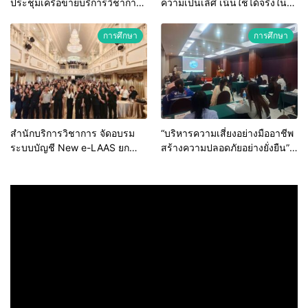
ประชุมเครือข่ายบริการวิชาการ
ความเป็นเลิศ เน้นใช้ได้จริงใน
สถาบันอุดมศึกษาไทย (คบอ.) มุ่ง
ระบบบริการสุขภาพ
สร้างเครือข่ายและยกระดับงาน
การศึกษา
การศึกษา
วิชาการรับใช้สังคม
สำนักบริการวิชาการ จัดอบรม
“บริหารความเสี่ยงอย่างมืออาชีพ
ระบบบัญชี New e-LAAS ยก
สร้างความปลอดภัยอย่างยั่งยืน”
ระดับบุคลากร รพ.สต. สังกัด
สำนักบริการวิชาการ มข. เดิน
อบจ. มุ่งป้องกันข้อทักท้วงจาก
หน้าพัฒนาศักยภาพพยาบาลไทย
หน่วยตรวจสอบ
ขับเคลื่อนระบบสุขภาพคุณภาพสู่
SDGs