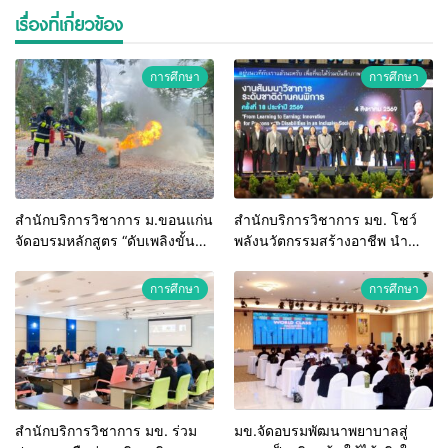
เรื่องที่เกี่ยวข้อง
การศึกษา
การศึกษา
สำนักบริการวิชาการ ม.ขอนแก่น
สำนักบริการวิชาการ มข. โชว์
จัดอบรมหลักสูตร “ดับเพลิงขั้น
พลังนวัตกรรมสร้างอาชีพ นำ
ต้น” ยกระดับศักยภาพเจ้าหน้าที่
“กลุ่มคูณแดงใหญ่” บุกเวทีระดับ
ท้องถิ่นรับมืออัคคีภัยตาม
ชาติ NCPD 2026 เปลี่ยน “ผ้า
การศึกษา
การศึกษา
มาตรฐานสากล
เหลือ” สู่รายได้ที่ยั่งยืน
สำนักบริการวิชาการ มข. ร่วม
มข.จัดอบรมพัฒนาพยาบาลสู่