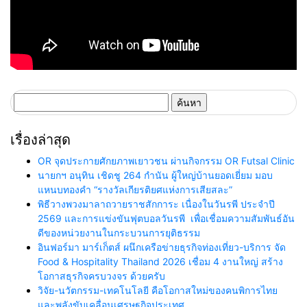
ค้นหา
สำหรับ:
เรื่องล่าสุด
OR จุดประกายศักยภาพเยาวชน ผ่านกิจกรรม OR Futsal Clinic
นายกฯ อนุทิน เชิดชู 264 กำนัน ผู้ใหญ่บ้านยอดเยี่ยม มอบ
แหนบทองคำ “รางวัลเกียรติยศแห่งการเสียสละ”
พิธีวางพวงมาลาถวายราชสักการะ เนื่องในวันรพี ประจำปี
2569 และการแข่งขันฟุตบอลวันรพี เพื่อเชื่อมความสัมพันธ์อัน
ดีของหน่วยงานในกระบวนการยุติธรรม
อินฟอร์มา มาร์เก็ตส์ ผนึกเครือข่ายธุรกิจท่องเที่ยว-บริการ จัด
Food & Hospitality Thailand 2026 เชื่อม 4 งานใหญ่ สร้าง
โอกาสธุรกิจครบวงจร ด้วยครับ
วิจัย-นวัตกรรม-เทคโนโลยี คือโอกาสใหม่ของคนพิการไทย
และพลังขับเคลื่อนเศรษฐกิจประเทศ