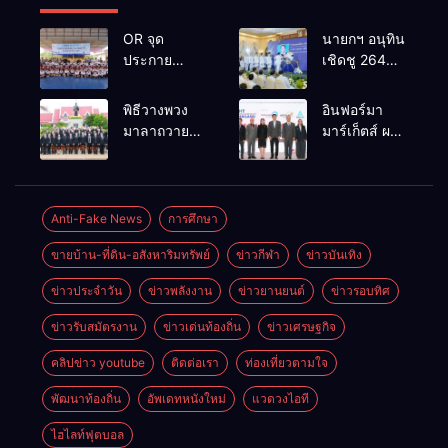
OR จุด
นายกฯ อนุทิน
ประกาย
เชิดชู 264
ศักยภาพ
กำนัน ผู้ใหญ่
เยาวชน ผ่าน
บ้านยอดเยี่ยม
พิธีวางพวง
อินฟอร์มา
กิจกรรม OR
มอบแหนบ
มาลาถวาย
มาร์เก็ตส์ ผนึก
Futsal Clinic
ทองคำ
ราชสักการะ
เครือข่าย
“รางวัล
เนื่องในวันรพี
ธุรกิจท่อง
เกียรติยศแห่ง
ประจำปี
เที่ยว-บริการ
การเสียสละ”
2569 และ
จัด Food &
Anti-Fake News
การศึกษา
การแข่งขัน
Hospitality
ขายบ้าน-ที่ดิน-อสังหาริมทรัพย์
ข่าวกีฬา
ข่าวบันเทิง
ฟุตบอลวันรพี
Thailand
เพื่อเชื่อม
2026 เชื่อม 4
ข่าวประจำวัน
ข่าวพลังงาน
ข่าวยานยนต์
ข่าวรอบทิศ
ความสัมพันธ์
งานใหญ่
อันดีของ
สร้างโอกาส
ข่าวรับสมัตรงาน
ข่าวเด่นท้องถิ่น
ข่าวเศรษฐกิจ
หน่วยงานใน
ธุรกิจครบ
กระบวนการ
วงจร ด้วยครับ
คลิปข่าว youtube
ติดต่อเรา
ท่องเที่ยวตามใจ
ยุติธรรม
พัฒนาท้องถิ่น
อัพเดทหนังใหม่
แวดวงไอที
ไฮไลท์ฟุตบอล