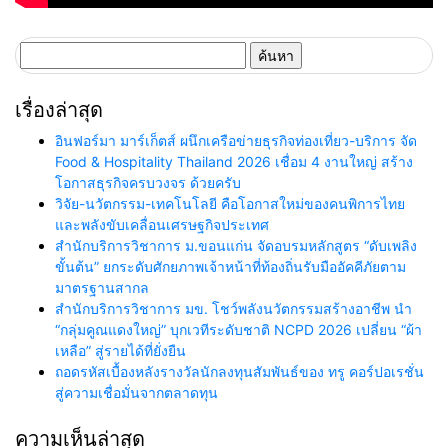
ค้นหา
สำหรับ:
เรื่องล่าสุด
อินฟอร์มา มาร์เก็ตส์ ผนึกเครือข่ายธุรกิจท่องเที่ยว-บริการ จัด
Food & Hospitality Thailand 2026 เชื่อม 4 งานใหญ่ สร้าง
โอกาสธุรกิจครบวงจร ด้วยครับ
วิจัย-นวัตกรรม-เทคโนโลยี คือโอกาสใหม่ของคนพิการไทย
และพลังขับเคลื่อนเศรษฐกิจประเทศ
สำนักบริการวิชาการ ม.ขอนแก่น จัดอบรมหลักสูตร “ดับเพลิง
ขั้นต้น” ยกระดับศักยภาพเจ้าหน้าที่ท้องถิ่นรับมืออัคคีภัยตาม
มาตรฐานสากล
สำนักบริการวิชาการ มข. โชว์พลังนวัตกรรมสร้างอาชีพ นำ
“กลุ่มคูณแดงใหญ่” บุกเวทีระดับชาติ NCPD 2026 เปลี่ยน “ผ้า
เหลือ” สู่รายได้ที่ยั่งยืน
ถอดรหัสเบื้องหลังรางวัลนักลงทุนสัมพันธ์ของ ทรู คอร์ปอเรชั่น
สู่ความเชื่อมั่นจากตลาดทุน
ความเห็นล่าสุด