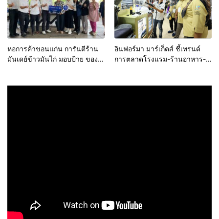
หอการค้าขอนแก่น การันตีร้าน
อินฟอร์มา มาร์เก็ตส์ ชี้เทรนด์
มันเดย์ข้าวมันไก่ มอบป้าย ของดี
การตลาดโรงแรม-ร้านอาหาร-
ขอนแก่น ประจำปี 2569 เชิดชูผู้
ธุรกิจบริการ ชูสุขอนามัยสีเขียว-
ประกอบการคุณภาพ ยกระดับ
เทคโนโลยีอัจฉริยะ พลิกหลังบ้าน
มาตรฐาน สร้างความเชื่อมั่นให้ผู้
เป็นจุดขายใหม่ เผยงาน Food &
บริโภค
Hospitality Thailand 2026
เตรียมขนทัพโซลูชันด้านสุข
อนามัยล่าสุดร่วมโชว์