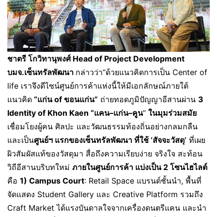
ชาตรี โกวิทานุพงศ์
Head of Project Development
บมจ.เซ็นทรัลพัฒนา
กล่าวว่า“ด้วยแนวคิดการเป็น Center of
life เราจึงดีไซน์ศูนย์การค้าแห่งนี้ให้มีเอกลักษณ์ภายใต้
แนวคิด
“แก่น
of ขอนแก่น”
ถ่ายทอดภูมิปัญญาอีสานผ่าน
3
Identity of Khon Kaen “แคน–แก่น–คูน
”
ในมุมร่วมสมัย
เชื่อมโยงผู้คน ศิลปะ และวัฒนธรรมท้องถิ่นอย่างกลมกลืน
และเป็น
ศูนย์ฯ แรกของเซ็นทรัลพัฒนา ที่ใช้ ‘สัจจะวัสดุ’
ที่เผย
ผิวสัมผัสแท้ของวัสดุมา สื่อถึงความเรียบง่าย จริงใจ สะท้อน
วิถีอีสานบริบทใหม่
ภายในศูนย์การค้า แบ่งเป็น
2 โซนไฮไลต์
คือ
1) Campus Court
: Retail Space แบรนด์ชั้นนำ, พื้นที่
จัดแสดง Student Gallery และ Creative Platform รวมถึง
Craft Market ได้แรงบันดาลใจจากเครื่องดนตรีแคน และนำ