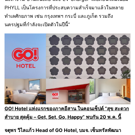
PHYLL เป็นโครงการที่ประสบความสำเร็จมาแล้วในหลาย
ทำเลศักยภาพ เช่น กรุงเทพฯ กระบี่ และภูเก็ต รวมถึง
นครปฐมที่กำลังจะเปิดตัวในปีนี้”
GO! Hotel แห่งแรกของภาคอีสาน ในคอนเซ็ปต์ “สุข สะดวก
สำบาย สุดคุ้ม – Get, Set, Go, Happy” พบกัน 20 พ.ค. นี้
จ
ตุพร วิไลแก้ว
Head of GO Hotel, บมจ. เซ็นทรัลพัฒนา