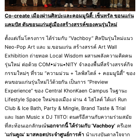
Co-create เมืองผ่านศิลปะและคอมมูนิตี้: เซ็นทรัล ขอนแก่น
แคมปัส ดันขอนแก่นสู่เมืองสร้างสรรค์ของคนรุ่นใหม่
ตั้งแต่เริ่มโครงการ ได้ร่วมกับ “Vachboy” ศิลปินรุ่นใหม่แนว
Neo-Pop Art และ ม.ขอนแก่น สร้างสรรค์ Art Wall
Exhibition ถ่ายทอด Local Wisdom ผสานพลังความคิดคน
รุ่นใหม่ ต่อด้วย COM•ม่วน•NITY จำลองพื้นที่สร้างสรรค์กิจ
กรรมใหม่ๆ ที่รวม “ความม่วน + ไลฟ์สไตล์ + คอมมูนิตี้” ของ
คนขอนแก่นรุ่นใหม่ไว้ด้วยกัน เป็นการ “Preview
Experience” ของ Central KhonKaen Campus ในฐานะ
Lifestyle Space ใหม่ของเมือง ผ่าน 4 ไฮไลต์ ได้แก่ Run
Club & Ice Bath, Party & Mingle, Brand Taste & Trial
และ Isan Music x DJ TIITO: ดนตรีอีสานกับความร่วมสมัย
ที่สะท้อนเอกลักษณ์
นอกจากนี้ ได้ร่วมกับ ‘
Vachboy’
ครีเอท
‘แก่นคูณ’ มาสคอตประจำศูนย์การค้า
นำแรงบันดาลใจจาก