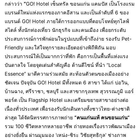
กล่าวว่า
“
GO! Hotel เซ็นทรัล ขอนแก่น แคมปัส เป็นโรงแรม
แบรนด์ใหม่แห่งแรกของภาคอีสาน และเป็นลำดับที่ 6 ของ
แบรนด์ GO! Hotel ภายใต้การออกแบบที่ตอบโจทย์ทุกไลฟ์
สไตล์ ทั้งนักท่องเที่ยว นักธุรกิจ และคนเมือง เพื่อยกระดับ
ประสบการณ์การพักผ่อนในรูปแบบที่เข้าถึงง่าย รองรับ Pet-
Friendly และใส่ใจทุกรายละเอียดอย่างพิถีพิถัน มอบ
ประสบการณ์ให้เป็นมากกว่าที่พัก คือการเป็นพื้นที่แห่งแรง
บันดาลใจ โดยจุดเด่นสำคัญคือ ด้านดีไซน์ ที่นำ “Local
Essence” มาตีความร่วมสมัย สะท้อนตัวตนของเมืองอย่าง
ชัดเจน ปัจจุบัน GO! Hotel มีทั้งหมด 6 สาขา ได้แก่ บ่อวิน,
บ้านฉาง, ศรีราชา, ชลบุรี และสาขากรุงเทพ สุวรรณภูมิ แอร์
พอร์ต เป็น Flagship Hotel และเตรียมขยายสาขาอย่างต่อ
เนื่องทั่วประเทศ เพื่อรองรับนักเดินทางทั้งชาวไทย-ต่างชาติ
ล่าสุด ได้จัดนิทรรศการภาพถ่าย
“คนแก่นแท้ คนขอนแก่น”
รวม 100 ชีวิตหลากหลายอาชีพ ถ่ายทอดเรื่องราวพัฒนาเมือง
อย่างยั่งยืน ผ่านมุมมอง ‘เหน่ง-ชิระ วิชัยสุทธิกุล’ ช่างภาพ