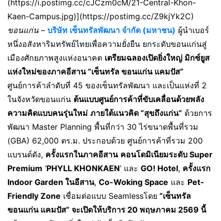
(https://i.postimg.cc/cJCzm0cM/21-Central-Khon-
Kaen-Campus.jpg)](https://postimg.cc/Z9kjYk2C)
ขอนแก่น
–
บริษัท เซ็นทรัลพัฒนา จำกัด (มหาชน)
ผู้นำเบอร์
หนึ่งอสังหาริมทรัพย์ไทยเพื่อความยั่งยืน ยกระดับขอนแก่นสู่
เมืองศักยภาพสูงแห่งอนาคต
เตรียมฉลองเปิดยิ่งใหญ่ มิกซ์ยูส
แห่งใหม่ของภาคอีสาน “เซ็นทรัล ขอนแก่น แคมปัส”
ศูนย์การค้าลำดับที่ 45 ของเซ็นทรัลพัฒนา และเป็นแห่งที่ 2
ในจังหวัดขอนแก่น
ต้นแบบศูนย์การค้าที่ขับเคลื่อนด้วยพลัง
ความคิดแบบคนรุ่นใหม่
ภายใต้แนวคิด “สุขถึงแก่น”
ด้วยการ
พัฒนา Master Planning พื้นที่กว่า 30 ไร่ขนาดพื้นที่รวม
(GBA) 62,000 ตร.ม. ประกอบด้วย ศูนย์การค้าที่รวม 200
แบรนด์ดัง,
ครั้งแรกในภาคอีสาน
คอนโดมิเนียมระดับ
Super
Premium
‘
PHYLL KHONKAEN
’ และ
GO! Hotel
,
ครั้งแรก
Indoor Garden ในอีสาน
,
Co-Woking Space
และ
Pet-
Friendly Zone
เชื่อมต่อแบบ Seamlessโดย
“เซ็นทรัล
ขอนแก่น แคมปัส” จะเปิดให้บริการ
20 พฤษภาคม 2569 นี้