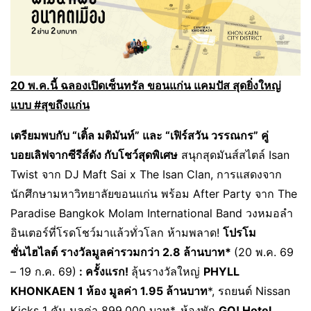
20 พ.ค.นี้ ฉลองเปิดเซ็นทรัล ขอนแก่น แคมปัส สุดยิ่งใหญ่
แบบ #สุขถึงแก่น
เตรียมพบกับ “เติ้ล มติมันท์” และ “เฟิร์สวัน วรรณกร” คู่
บอยเลิฟจากซีรีส์ดัง กับโชว์สุดพิเศษ
สนุกสุดมันส์สไตล์ Isan
Twist จาก DJ Maft Sai x The Isan Clan, การแสดงจาก
นักศึกษามหาวิทยาลัยขอนแก่น พร้อม After Party จาก The
Paradise Bangkok Molam International Band วงหมอลำ
อินเตอร์ที่โรดโชว์มาแล้วทั่วโลก ห้ามพลาด!
โปรโม
ชั่นไฮไลต์ รางวัลมูลค่ารวมกว่า 2.8 ล้านบาท*
(20 พ.ค. 69
– 19 ก.ค. 69)
: ครั้งแรก!
ลุ้นรางวัลใหญ่
PHYLL
KHONKAEN 1 ห้อง มูลค่า 1.95 ล้านบาท
*, รถยนต์ Nissan
Kicks 1 คัน มูลค่า 899,000 บาท*, ห้องพัก
GO! Hotel