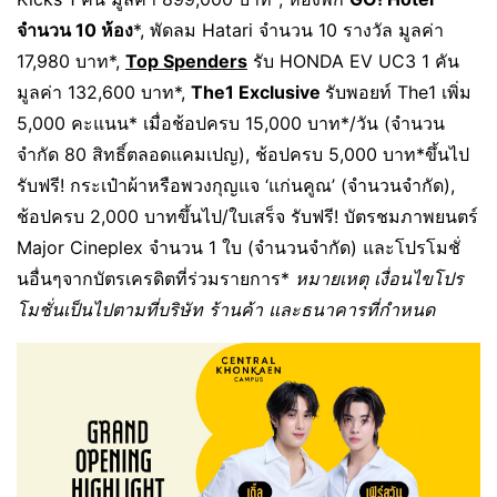
จำนวน 10 ห้อง
*, พัดลม Hatari จำนวน 10 รางวัล มูลค่า
17,980 บาท*,
Top Spenders
รับ HONDA EV UC3 1 คัน
มูลค่า 132,600 บาท*,
The1 Exclusive
รับพอยท์ The1 เพิ่ม
5,000 คะแนน* เมื่อช้อปครบ 15,000 บาท*/วัน (จำนวน
จำกัด 80 สิทธิ์ตลอดแคมเปญ), ช้อปครบ 5,000 บาท*ขึ้นไป
รับฟรี! กระเป๋าผ้าหรือพวงกุญแจ ‘แก่นคูณ’ (จำนวนจำกัด),
ช้อปครบ 2,000 บาทขึ้นไป/ใบเสร็จ รับฟรี! บัตรชมภาพยนตร์
Major Cineplex จำนวน 1 ใบ (จำนวนจำกัด) และโปรโมชั่
นอื่นๆจากบัตรเครดิตที่ร่วมรายการ*
หมายเหตุ เงื่อนไขโปร
โมชั่นเป็นไปตามที่บริษัท ร้านค้า และธนาคารที่กำหนด