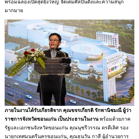
พร้อมฉลองเปิดสุดยิ่งใหญ่ จัดเต็มศิลปินดังและความสนุก
มากมาย
ภายในงานได้รับเกียรติจาก คุณขจรเกียรติ รักพานิชมณี ผู้ว่า
ราชการจังหวัดขอนแก่น เป็นประธานในงาน
พร้อมด้วยภาค
รัฐและเอกชนจังหวัดขอนแก่น คุณนุชรีวรรณ ดรดีเลิศ รอง
นายกเทศมนตรีนครขอนแก่น, คุณธนวัน กาสี ผู้อำนวยการ