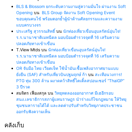
BLS & Blossom ยกระดับความงามสู่ความมั่นใจ ผ่านงาน Soft
Opening
บน
BLS Group จัดงาน Soft Opening Event
ขอบคุณคนไข้ พร้อมตอกย้ำผู้นำด้านศัลยกรรมและความงาม
แบบครบวงจร
ประเสริฐ สุวรรณสิทธิ์
บน
นักท่องเที่ยวเขื่อนอุบลรัตน์อุ่นใจ!
ร.ร.นานาชาติเมทนีดล มอบป้อมตำรวจจุดที่ 16 เสริมความ
ปลอดภัยทางเข้าเขื่อน
T.View Mtds
บน
นักท่องเที่ยวเขื่อนอุบลรัตน์อุ่นใจ!
ร.ร.นานาชาติเมทนีดล มอบป้อมตำรวจจุดที่ 16 เสริมความ
ปลอดภัยทางเข้าเขื่อน
OR จับมือ ไทย เวียตเจ็ท ใช้น้ำมันเชื้อเพลิงอากาศยานแบบ
ยั่งยืน (SAF) สำหรับเที่ยวบินปฐมฤกษ์ ก้า
บน
สะเทือนวงการ!
PTG ทุ่ม 300 ล้าน ผงาดคว้าสิทธิ์ไตเติ้ลสปอนเซอร์ “ThaiGP”
3 ปีรวด
สมจิตร เฟื่องสกุล
บน
วิทยุทดลองออกอากาศ มีเฮอีกรอบ
สนง.เลขาธิการสภาผู้แทนราษฎร นำร่างแก้ไขกฎหมาย ให้วิทยุ
ชุมชนหารายได้ได้ และลดค่าปรับสำหรับวิทยุภาคประชาชน
ออกรับฟังความเห็น
คลังเก็บ