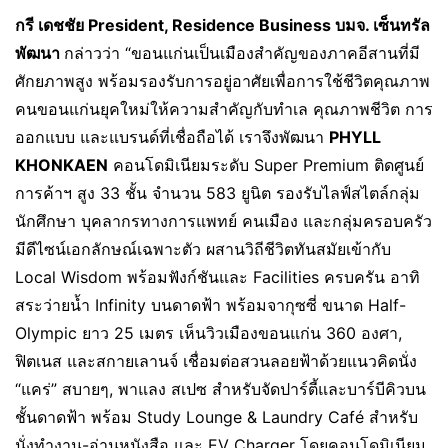
กรี เดชชัย
President, Residence Business บมจ. เซ็นทรัล
พัฒนา
กล่าวว่า “ขอนแก่นเป็นเมืองสำคัญของภาคอีสานที่มี
ศักยภาพสูง พร้อมรองรับการอยู่อาศัยเพื่อการใช้ชีวิตคุณภาพ
คนขอนแก่นยุคใหม่ให้ความสำคัญกับทำเล คุณภาพชีวิต การ
ออกแบบ และแบรนด์ที่เชื่อถือได้ เราจึงพัฒนา
PHYLL
KHONKAEN
คอนโดมิเนียมระดับ Super Premium ติดศูนย์
การค้าฯ สูง 33 ชั้น จำนวน 583 ยูนิต รองรับไลฟ์สไตล์กลุ่ม
นักศึกษา บุคลากรทางการแพทย์ คนเมือง และกลุ่มครอบครัว
มีดีไซน์เอกลักษณ์เฉพาะตัว ผสานวิถีชีวิตทันสมัยเข้ากับ
Local Wisdom พร้อมฟังก์ชันและ Facilities ครบครัน อาทิ
สระว่ายน้ำ Infinity บนดาดฟ้า พร้อมจากุซซี่ ขนาด Half-
Olympic ยาว 25 เมตร เห็นวิวเมืองขอนแก่น 360 องศา,
ฟิตเนส และสกายเลานจ์ เชื่อมต่อสวนลอยฟ้าด้วยแนวคิดนั่ง
“แคร่” สบายๆ, พาแลง สเปซ สำหรับจัดปาร์ตี้และบาร์บีคิวบน
ชั้นดาดฟ้า พร้อม Study Lounge & Laundry Café สำหรับ
นั่งทำงาน-อ่านหนังสือ และ EV Charger โดยคอนโดมิเนียม