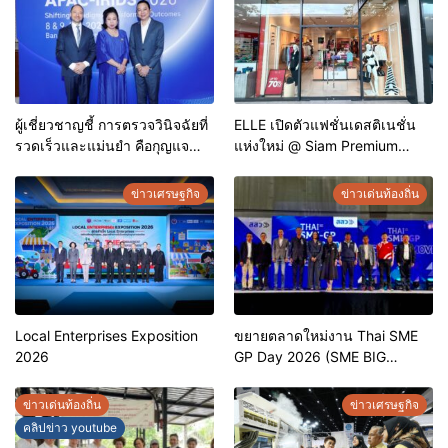
ผู้เชี่ยวชาญชี้ การตรวจวินิจฉัยที่
ELLE เปิดตัวแฟชั่นเดสติเนชั่น
รวดเร็วและแม่นยำ คือกุญแจ
แห่งใหม่ @ Siam Premium
สำคัญสู่การยุติวัณโรคใน
Outlets ช้อปครบทุกสไตล์ พร้อม
ประเทศไทย
ดีลพิเศษลดสูงสุด 70%
ข่าวเศรษฐกิจ
ข่าวเด่นท้องถิ่น
Local Enterprises Exposition
ขยายตลาดใหม่งาน Thai SME
2026
GP Day 2026 (SME BIG
MOVE)
ข่าวเด่นท้องถิ่น
ข่าวเศรษฐกิจ
คลิปข่าว youtube