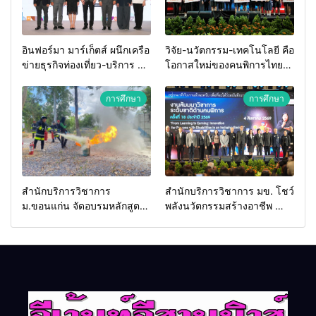
อินฟอร์มา มาร์เก็ตส์ ผนึกเครือ
วิจัย-นวัตกรรม-เทคโนโลยี คือ
ข่ายธุรกิจท่องเที่ยว-บริการ จัด
โอกาสใหม่ของคนพิการไทย
Food & Hospitality Thailand
และพลังขับเคลื่อนเศรษฐกิจ
2026 เชื่อม 4 งานใหญ่ สร้าง
ประเทศ
การศึกษา
การศึกษา
โอกาสธุรกิจครบวงจร ด้วย
ครับ
สำนักบริการวิชาการ
สำนักบริการวิชาการ มข. โชว์
ม.ขอนแก่น จัดอบรมหลักสูตร
พลังนวัตกรรมสร้างอาชีพ นำ
“ดับเพลิงขั้นต้น” ยกระดับ
“กลุ่มคูณแดงใหญ่” บุกเวที
ศักยภาพเจ้าหน้าที่ท้องถิ่น
ระดับชาติ NCPD 2026
รับมืออัคคีภัยตามมาตรฐาน
เปลี่ยน “ผ้าเหลือ” สู่รายได้ที่
สากล
ยั่งยืน