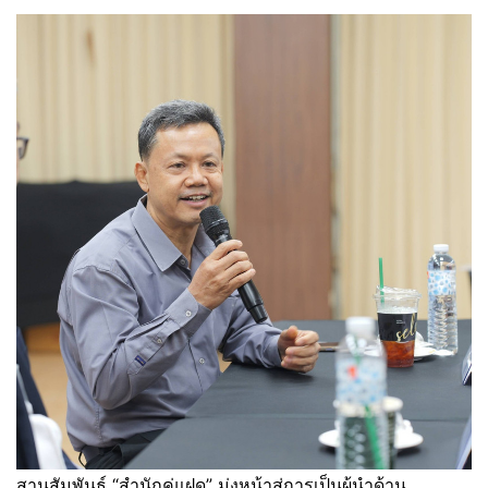
สานสัมพันธ์ “สำนักคู่แฝด” มุ่งหน้าสู่การเป็นผู้นำด้าน