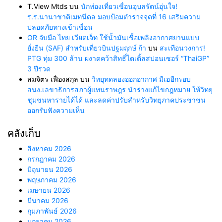
T.View Mtds
บน
นักท่องเที่ยวเขื่อนอุบลรัตน์อุ่นใจ!
ร.ร.นานาชาติเมทนีดล มอบป้อมตำรวจจุดที่ 16 เสริมความ
ปลอดภัยทางเข้าเขื่อน
OR จับมือ ไทย เวียตเจ็ท ใช้น้ำมันเชื้อเพลิงอากาศยานแบบ
ยั่งยืน (SAF) สำหรับเที่ยวบินปฐมฤกษ์ ก้า
บน
สะเทือนวงการ!
PTG ทุ่ม 300 ล้าน ผงาดคว้าสิทธิ์ไตเติ้ลสปอนเซอร์ “ThaiGP”
3 ปีรวด
สมจิตร เฟื่องสกุล
บน
วิทยุทดลองออกอากาศ มีเฮอีกรอบ
สนง.เลขาธิการสภาผู้แทนราษฎร นำร่างแก้ไขกฎหมาย ให้วิทยุ
ชุมชนหารายได้ได้ และลดค่าปรับสำหรับวิทยุภาคประชาชน
ออกรับฟังความเห็น
คลังเก็บ
สิงหาคม 2026
กรกฎาคม 2026
มิถุนายน 2026
พฤษภาคม 2026
เมษายน 2026
มีนาคม 2026
กุมภาพันธ์ 2026
มกราคม 2026