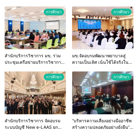
ต้น” ยกระดับศักยภาพเจ้าหน้าที่
“กลุ่มคูณแดงใหญ่” บุกเวทีระดับ
ท้องถิ่นรับมืออัคคีภัยตาม
ชาติ NCPD 2026 เปลี่ยน “ผ้า
การศึกษา
การศึกษา
มาตรฐานสากล
เหลือ” สู่รายได้ที่ยั่งยืน
สำนักบริการวิชาการ มข. ร่วม
มข.จัดอบรมพัฒนาพยาบาลสู่
ประชุมเครือข่ายบริการวิชาการ
ความเป็นเลิศ เน้นใช้ได้จริงใน
สถาบันอุดมศึกษาไทย (คบอ.) มุ่ง
ระบบบริการสุขภาพ
สร้างเครือข่ายและยกระดับงาน
การศึกษา
การศึกษา
วิชาการรับใช้สังคม
สำนักบริการวิชาการ จัดอบรม
“บริหารความเสี่ยงอย่างมืออาชีพ
ระบบบัญชี New e-LAAS ยก
สร้างความปลอดภัยอย่างยั่งยืน”
ระดับบุคลากร รพ.สต. สังกัด
สำนักบริการวิชาการ มข. เดิน