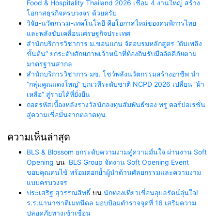
Food & Hospitality Thailand 2026 เชื่อม 4 งานใหญ่ สร้าง
โอกาสธุรกิจครบวงจร ด้วยครับ
วิจัย-นวัตกรรม-เทคโนโลยี คือโอกาสใหม่ของคนพิการไทย
และพลังขับเคลื่อนเศรษฐกิจประเทศ
สำนักบริการวิชาการ ม.ขอนแก่น จัดอบรมหลักสูตร “ดับเพลิง
ขั้นต้น” ยกระดับศักยภาพเจ้าหน้าที่ท้องถิ่นรับมืออัคคีภัยตาม
มาตรฐานสากล
สำนักบริการวิชาการ มข. โชว์พลังนวัตกรรมสร้างอาชีพ นำ
“กลุ่มคูณแดงใหญ่” บุกเวทีระดับชาติ NCPD 2026 เปลี่ยน “ผ้า
เหลือ” สู่รายได้ที่ยั่งยืน
ถอดรหัสเบื้องหลังรางวัลนักลงทุนสัมพันธ์ของ ทรู คอร์ปอเรชั่น
สู่ความเชื่อมั่นจากตลาดทุน
ความเห็นล่าสุด
BLS & Blossom ยกระดับความงามสู่ความมั่นใจ ผ่านงาน Soft
Opening
บน
BLS Group จัดงาน Soft Opening Event
ขอบคุณคนไข้ พร้อมตอกย้ำผู้นำด้านศัลยกรรมและความงาม
แบบครบวงจร
ประเสริฐ สุวรรณสิทธิ์
บน
นักท่องเที่ยวเขื่อนอุบลรัตน์อุ่นใจ!
ร.ร.นานาชาติเมทนีดล มอบป้อมตำรวจจุดที่ 16 เสริมความ
ปลอดภัยทางเข้าเขื่อน