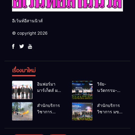
อีเว้นท์อีสานนิวส์
© copyright 2026
เรื่องมาใหม่
อินฟอร์มา
วิจัย-
มาร์เก็ตส์ ผนึก
นวัตกรรม-
เครือข่าย
เทคโนโลยี
ธุรกิจท่อง
คือโอกาสใหม่
สำนักบริการ
สำนักบริการ
เที่ยว-บริการ
ของคนพิการ
วิชาการ
วิชาการ มข.
จัด Food &
ไทย และพลัง
ม.ขอนแก่น
โชว์พลัง
Hospitality
ขับเคลื่อน
จัดอบรม
นวัตกรรม
Thailand
เศรษฐกิจ
หลักสูตร “ดับ
สร้างอาชีพ
2026 เชื่อม 4
ประเทศ