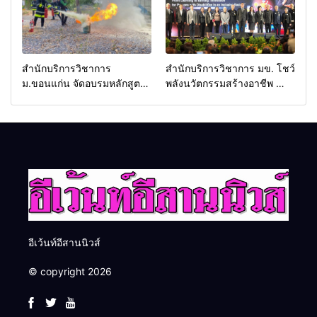
ครับ
สำนักบริการวิชาการ
สำนักบริการวิชาการ มข. โชว์
ม.ขอนแก่น จัดอบรมหลักสูตร
พลังนวัตกรรมสร้างอาชีพ นำ
“ดับเพลิงขั้นต้น” ยกระดับ
“กลุ่มคูณแดงใหญ่” บุกเวที
ศักยภาพเจ้าหน้าที่ท้องถิ่น
ระดับชาติ NCPD 2026
รับมืออัคคีภัยตามมาตรฐาน
เปลี่ยน “ผ้าเหลือ” สู่รายได้ที่
สากล
ยั่งยืน
อีเว้นท์อีสานนิวส์
© copyright 2026