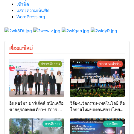
เข้าฟีด
แสดงความเห็นฟีด
WordPress.org
เรื่องมาใหม่
ข่าวพลังงาน
ข่าวประจำวัน
อินฟอร์มา มาร์เก็ตส์ ผนึกเครือ
วิจัย-นวัตกรรม-เทคโนโลยี คือ
ข่ายธุรกิจท่องเที่ยว-บริการ จัด
โอกาสใหม่ของคนพิการไทย
Food & Hospitality Thailand
และพลังขับเคลื่อนเศรษฐกิจ
2026 เชื่อม 4 งานใหญ่ สร้าง
ประเทศ
การศึกษา
การศึกษา
โอกาสธุรกิจครบวงจร ด้วย