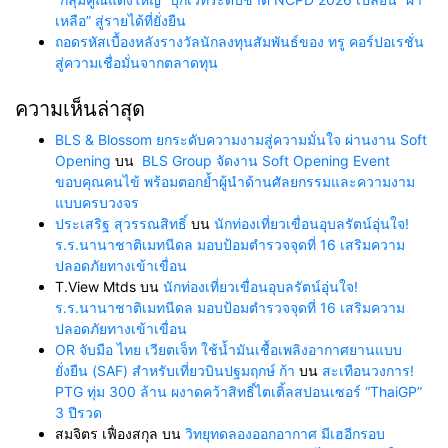
เหลือ” สู่รายได้ที่ยั่งยืน
ถอดรหัสเบื้องหลังรางวัลนักลงทุนสัมพันธ์ของ ทรู คอร์ปอเรชั่น
สู่ความเชื่อมั่นจากตลาดทุน
ความเห็นล่าสุด
BLS & Blossom ยกระดับความงามสู่ความมั่นใจ ผ่านงาน Soft
Opening
บน
BLS Group จัดงาน Soft Opening Event
ขอบคุณคนไข้ พร้อมตอกย้ำผู้นำด้านศัลยกรรมและความงาม
แบบครบวงจร
ประเสริฐ สุวรรณสิทธิ์
บน
นักท่องเที่ยวเขื่อนอุบลรัตน์อุ่นใจ!
ร.ร.นานาชาติเมทนีดล มอบป้อมตำรวจจุดที่ 16 เสริมความ
ปลอดภัยทางเข้าเขื่อน
T.View Mtds
บน
นักท่องเที่ยวเขื่อนอุบลรัตน์อุ่นใจ!
ร.ร.นานาชาติเมทนีดล มอบป้อมตำรวจจุดที่ 16 เสริมความ
ปลอดภัยทางเข้าเขื่อน
OR จับมือ ไทย เวียตเจ็ท ใช้น้ำมันเชื้อเพลิงอากาศยานแบบ
ยั่งยืน (SAF) สำหรับเที่ยวบินปฐมฤกษ์ ก้า
บน
สะเทือนวงการ!
PTG ทุ่ม 300 ล้าน ผงาดคว้าสิทธิ์ไตเติ้ลสปอนเซอร์ “ThaiGP”
3 ปีรวด
สมจิตร เฟื่องสกุล
บน
วิทยุทดลองออกอากาศ มีเฮอีกรอบ