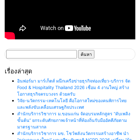
ค้นหา
สำหรับ:
เรื่องล่าสุด
อินฟอร์มา มาร์เก็ตส์ ผนึกเครือข่ายธุรกิจท่องเที่ยว-บริการ จัด
Food & Hospitality Thailand 2026 เชื่อม 4 งานใหญ่ สร้าง
โอกาสธุรกิจครบวงจร ด้วยครับ
วิจัย-นวัตกรรม-เทคโนโลยี คือโอกาสใหม่ของคนพิการไทย
และพลังขับเคลื่อนเศรษฐกิจประเทศ
สำนักบริการวิชาการ ม.ขอนแก่น จัดอบรมหลักสูตร “ดับเพลิง
ขั้นต้น” ยกระดับศักยภาพเจ้าหน้าที่ท้องถิ่นรับมืออัคคีภัยตาม
มาตรฐานสากล
สำนักบริการวิชาการ มข. โชว์พลังนวัตกรรมสร้างอาชีพ นำ
“กลุ่มคูณแดงใหญ่” บุกเวทีระดับชาติ NCPD 2026 เปลี่ยน “ผ้า