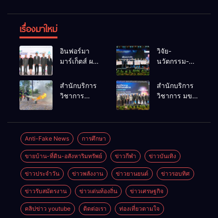
เรื่องมาใหม่
อินฟอร์มา
วิจัย-
มาร์เก็ตส์ ผนึก
นวัตกรรม-
เครือข่าย
เทคโนโลยี
ธุรกิจท่อง
คือโอกาสใหม่
สำนักบริการ
สำนักบริการ
เที่ยว-บริการ
ของคนพิการ
วิชาการ
วิชาการ มข.
จัด Food &
ไทย และพลัง
ม.ขอนแก่น
โชว์พลัง
Hospitality
ขับเคลื่อน
จัดอบรม
นวัตกรรม
Thailand
เศรษฐกิจ
หลักสูตร “ดับ
สร้างอาชีพ
2026 เชื่อม 4
ประเทศ
เพลิงขั้นต้น”
นำ “กลุ่มคูณ
Anti-Fake News
การศึกษา
งานใหญ่
ยกระดับ
แดงใหญ่” บุก
สร้างโอกาส
ขายบ้าน-ที่ดิน-อสังหาริมทรัพย์
ข่าวกีฬา
ข่าวบันเทิง
ศักยภาพเจ้า
เวทีระดับชาติ
ธุรกิจครบ
หน้าที่ท้องถิ่น
NCPD 2026
วงจร ด้วยครับ
ข่าวประจำวัน
ข่าวพลังงาน
ข่าวยานยนต์
ข่าวรอบทิศ
รับมืออัคคีภัย
เปลี่ยน “ผ้า
ตามมาตรฐาน
เหลือ” สู่ราย
ข่าวรับสมัตรงาน
ข่าวเด่นท้องถิ่น
ข่าวเศรษฐกิจ
สากล
ได้ที่ยั่งยืน
คลิปข่าว youtube
ติดต่อเรา
ท่องเที่ยวตามใจ