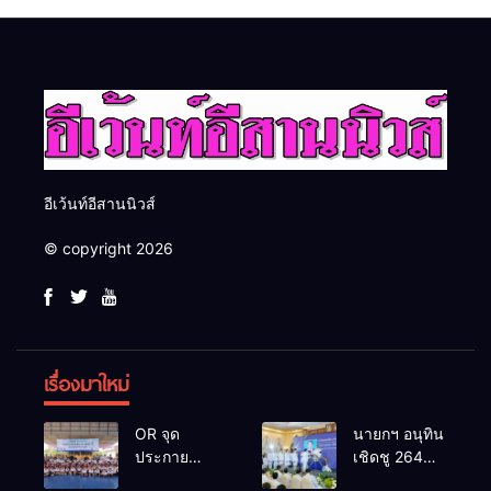
วันรพี เพื่อเชื่อมความสัมพันธ์
2026 เชื่อม 4 งานใหญ่ สร้าง
อันดีของหน่วยงานใน
โอกาสธุรกิจครบวงจร ด้วย
กระบวนการยุติธรรม
ครับ
อีเว้นท์อีสานนิวส์
© copyright 2026
เรื่องมาใหม่
OR จุด
นายกฯ อนุทิน
ประกาย
เชิดชู 264
ศักยภาพ
กำนัน ผู้ใหญ่