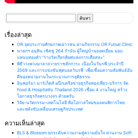
ค้นหา
สำหรับ:
เรื่องล่าสุด
OR จุดประกายศักยภาพเยาวชน ผ่านกิจกรรม OR Futsal Clinic
นายกฯ อนุทิน เชิดชู 264 กำนัน ผู้ใหญ่บ้านยอดเยี่ยม มอบ
แหนบทองคำ “รางวัลเกียรติยศแห่งการเสียสละ”
พิธีวางพวงมาลาถวายราชสักการะ เนื่องในวันรพี ประจำปี
2569 และการแข่งขันฟุตบอลวันรพี เพื่อเชื่อมความสัมพันธ์อัน
ดีของหน่วยงานในกระบวนการยุติธรรม
อินฟอร์มา มาร์เก็ตส์ ผนึกเครือข่ายธุรกิจท่องเที่ยว-บริการ จัด
Food & Hospitality Thailand 2026 เชื่อม 4 งานใหญ่ สร้าง
โอกาสธุรกิจครบวงจร ด้วยครับ
วิจัย-นวัตกรรม-เทคโนโลยี คือโอกาสใหม่ของคนพิการไทย
และพลังขับเคลื่อนเศรษฐกิจประเทศ
ความเห็นล่าสุด
BLS & Blossom ยกระดับความงามสู่ความมั่นใจ ผ่านงาน Soft