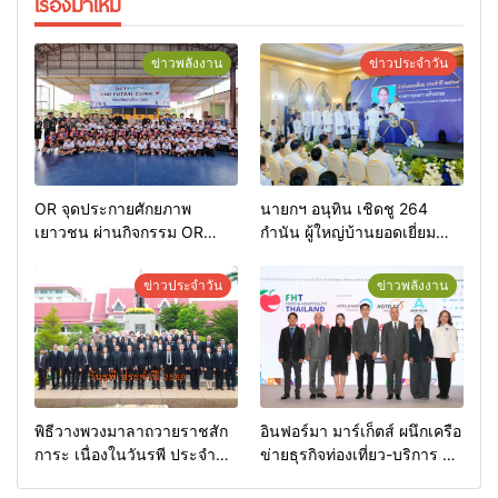
เรื่องมาใหม่
ข่าวพลังงาน
ข่าวประจำวัน
OR จุดประกายศักยภาพ
นายกฯ อนุทิน เชิดชู 264
เยาวชน ผ่านกิจกรรม OR
กำนัน ผู้ใหญ่บ้านยอดเยี่ยม
Futsal Clinic
มอบแหนบทองคำ “รางวัล
เกียรติยศแห่งการเสียสละ”
ข่าวประจำวัน
ข่าวพลังงาน
พิธีวางพวงมาลาถวายราชสัก
อินฟอร์มา มาร์เก็ตส์ ผนึกเครือ
การะ เนื่องในวันรพี ประจำปี
ข่ายธุรกิจท่องเที่ยว-บริการ จัด
2569 และการแข่งขันฟุตบอล
Food & Hospitality Thailand