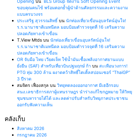
Opening
บน
BLS Group จัดงาน Soft Opening Event
ขอบคุณคนไข้ พร้อมตอกย้ำผู้นำด้านศัลยกรรมและความงาม
แบบครบวงจร
ประเสริฐ สุวรรณสิทธิ์
บน
นักท่องเที่ยวเขื่อนอุบลรัตน์อุ่นใจ!
ร.ร.นานาชาติเมทนีดล มอบป้อมตำรวจจุดที่ 16 เสริมความ
ปลอดภัยทางเข้าเขื่อน
T.View Mtds
บน
นักท่องเที่ยวเขื่อนอุบลรัตน์อุ่นใจ!
ร.ร.นานาชาติเมทนีดล มอบป้อมตำรวจจุดที่ 16 เสริมความ
ปลอดภัยทางเข้าเขื่อน
OR จับมือ ไทย เวียตเจ็ท ใช้น้ำมันเชื้อเพลิงอากาศยานแบบ
ยั่งยืน (SAF) สำหรับเที่ยวบินปฐมฤกษ์ ก้า
บน
สะเทือนวงการ!
PTG ทุ่ม 300 ล้าน ผงาดคว้าสิทธิ์ไตเติ้ลสปอนเซอร์ “ThaiGP”
3 ปีรวด
สมจิตร เฟื่องสกุล
บน
วิทยุทดลองออกอากาศ มีเฮอีกรอบ
สนง.เลขาธิการสภาผู้แทนราษฎร นำร่างแก้ไขกฎหมาย ให้วิทยุ
ชุมชนหารายได้ได้ และลดค่าปรับสำหรับวิทยุภาคประชาชน
ออกรับฟังความเห็น
คลังเก็บ
สิงหาคม 2026
กรกฎาคม 2026