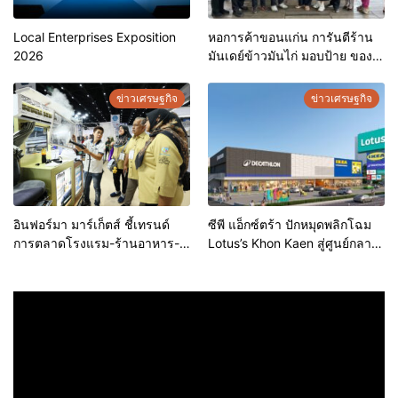
Local Enterprises Exposition
หอการค้าขอนแก่น การันตีร้าน
2026
มันเดย์ข้าวมันไก่ มอบป้าย ของดี
ขอนแก่น ประจำปี 2569 เชิดชูผู้
ประกอบการคุณภาพ ยกระดับ
ข่าวเศรษฐกิจ
ข่าวเศรษฐกิจ
มาตรฐาน สร้างความเชื่อมั่นให้ผู้
บริโภค
อินฟอร์มา มาร์เก็ตส์ ชี้เทรนด์
ซีพี แอ็กซ์ตร้า ปักหมุดพลิกโฉม
การตลาดโรงแรม-ร้านอาหาร-
Lotus’s Khon Kaen สู่ศูนย์กลาง
ธุรกิจบริการ ชูสุขอนามัยสีเขียว-
การใช้ชีวิตแห่งใหม่ของภูมิภาค
เทคโนโลยีอัจฉริยะ พลิกหลังบ้าน
เดินหน้ายุทธศาสตร์ “Happy
เป็นจุดขายใหม่ เผยงาน Food &
Mall” ดึงพันธมิตรระดับโลก IKEA
Hospitality Thailand 2026
เปิดบริการแห่งแรกในภาคอีสาน
เตรียมขนทัพโซลูชันด้านสุข
อนามัยล่าสุดร่วมโชว์