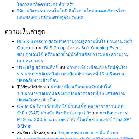
โอกาสธุรกิจครบวงจร ด้วยครับ
วิจัย-นวัตกรรม-เทคโนโลยี คือโอกาสใหม่ของคนพิการไทย
และพลังขับเคลื่อนเศรษฐกิจประเทศ
ความเห็นล่าสุด
BLS & Blossom ยกระดับความงามสู่ความมั่นใจ ผ่านงาน Soft
Opening
บน
BLS Group จัดงาน Soft Opening Event
ขอบคุณคนไข้ พร้อมตอกย้ำผู้นำด้านศัลยกรรมและความงาม
แบบครบวงจร
ประเสริฐ สุวรรณสิทธิ์
บน
นักท่องเที่ยวเขื่อนอุบลรัตน์อุ่นใจ!
ร.ร.นานาชาติเมทนีดล มอบป้อมตำรวจจุดที่ 16 เสริมความ
ปลอดภัยทางเข้าเขื่อน
T.View Mtds
บน
นักท่องเที่ยวเขื่อนอุบลรัตน์อุ่นใจ!
ร.ร.นานาชาติเมทนีดล มอบป้อมตำรวจจุดที่ 16 เสริมความ
ปลอดภัยทางเข้าเขื่อน
OR จับมือ ไทย เวียตเจ็ท ใช้น้ำมันเชื้อเพลิงอากาศยานแบบ
ยั่งยืน (SAF) สำหรับเที่ยวบินปฐมฤกษ์ ก้า
บน
สะเทือนวงการ!
PTG ทุ่ม 300 ล้าน ผงาดคว้าสิทธิ์ไตเติ้ลสปอนเซอร์ “ThaiGP”
3 ปีรวด
สมจิตร เฟื่องสกุล
บน
วิทยุทดลองออกอากาศ มีเฮอีกรอบ
สนง.เลขาธิการสภาผู้แทนราษฎร นำร่างแก้ไขกฎหมาย ให้วิทยุ