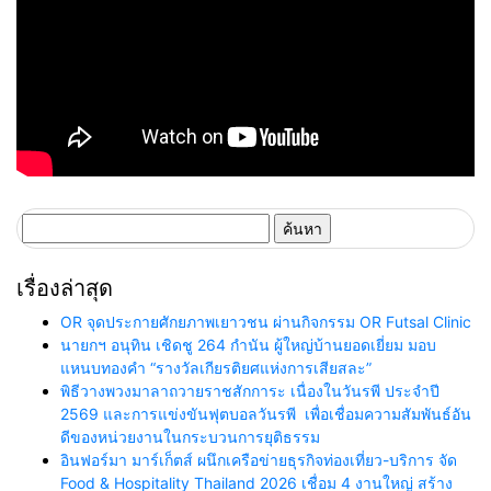
ค้นหา
สำหรับ:
เรื่องล่าสุด
OR จุดประกายศักยภาพเยาวชน ผ่านกิจกรรม OR Futsal Clinic
นายกฯ อนุทิน เชิดชู 264 กำนัน ผู้ใหญ่บ้านยอดเยี่ยม มอบ
แหนบทองคำ “รางวัลเกียรติยศแห่งการเสียสละ”
พิธีวางพวงมาลาถวายราชสักการะ เนื่องในวันรพี ประจำปี
2569 และการแข่งขันฟุตบอลวันรพี เพื่อเชื่อมความสัมพันธ์อัน
ดีของหน่วยงานในกระบวนการยุติธรรม
อินฟอร์มา มาร์เก็ตส์ ผนึกเครือข่ายธุรกิจท่องเที่ยว-บริการ จัด
Food & Hospitality Thailand 2026 เชื่อม 4 งานใหญ่ สร้าง