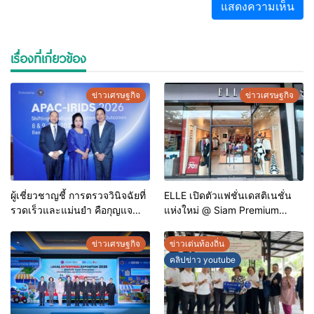
เรื่องที่เกี่ยวข้อง
ข่าวเศรษฐกิจ
ข่าวเศรษฐกิจ
ผู้เชี่ยวชาญชี้ การตรวจวินิจฉัยที่
ELLE เปิดตัวแฟชั่นเดสติเนชั่น
รวดเร็วและแม่นยำ คือกุญแจ
แห่งใหม่ @ Siam Premium
สำคัญสู่การยุติวัณโรคใน
Outlets ช้อปครบทุกสไตล์ พร้อม
ประเทศไทย
ดีลพิเศษลดสูงสุด 70%
ข่าวเศรษฐกิจ
ข่าวเด่นท้องถิ่น
คลิปข่าว youtube