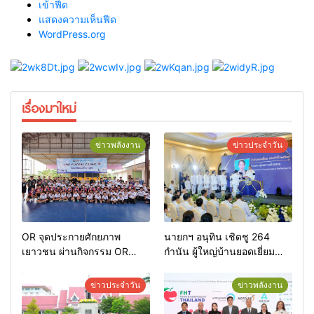
เข้าฟีด
แสดงความเห็นฟีด
WordPress.org
เรื่องมาใหม่
ข่าวพลังงาน
ข่าวประจำวัน
OR จุดประกายศักยภาพ
นายกฯ อนุทิน เชิดชู 264
เยาวชน ผ่านกิจกรรม OR
กำนัน ผู้ใหญ่บ้านยอดเยี่ยม
Futsal Clinic
มอบแหนบทองคำ “รางวัล
เกียรติยศแห่งการเสียสละ”
ข่าวประจำวัน
ข่าวพลังงาน