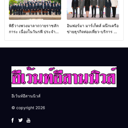
พิธีวางพวงมาลาถวายราชสัก
อินฟอร์มา มาร์เก็ตส์ ผนึกเครือ
การะ เนื่องในวันรพี ประจำปี
ข่ายธุรกิจท่องเที่ยว-บริการ จัด
2569 และการแข่งขันฟุตบอล
Food & Hospitality Thailand
วันรพี เพื่อเชื่อมความสัมพันธ์
2026 เชื่อม 4 งานใหญ่ สร้าง
อันดีของหน่วยงานใน
โอกาสธุรกิจครบวงจร ด้วย
กระบวนการยุติธรรม
ครับ
อีเว้นท์อีสานนิวส์
© copyright 2026