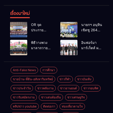
เรื่องมาใหม่
OR จุด
นายกฯ อนุทิน
ประกาย
เชิดชู 264
ศักยภาพ
กำนัน ผู้ใหญ่
เยาวชน ผ่าน
บ้านยอดเยี่ยม
พิธีวางพวง
อินฟอร์มา
กิจกรรม OR
มอบแหนบ
มาลาถวาย
มาร์เก็ตส์ ผนึก
Futsal Clinic
ทองคำ
ราชสักการะ
เครือข่าย
“รางวัล
เนื่องในวันรพี
ธุรกิจท่อง
เกียรติยศแห่ง
ประจำปี
เที่ยว-บริการ
การเสียสละ”
2569 และ
จัด Food &
Anti-Fake News
การศึกษา
การแข่งขัน
Hospitality
ขายบ้าน-ที่ดิน-อสังหาริมทรัพย์
ข่าวกีฬา
ข่าวบันเทิง
ฟุตบอลวันรพี
Thailand
เพื่อเชื่อม
2026 เชื่อม 4
ข่าวประจำวัน
ข่าวพลังงาน
ข่าวยานยนต์
ข่าวรอบทิศ
ความสัมพันธ์
งานใหญ่
อันดีของ
สร้างโอกาส
ข่าวรับสมัตรงาน
ข่าวเด่นท้องถิ่น
ข่าวเศรษฐกิจ
หน่วยงานใน
ธุรกิจครบ
กระบวนการ
วงจร ด้วยครับ
คลิปข่าว youtube
ติดต่อเรา
ท่องเที่ยวตามใจ
ยุติธรรม