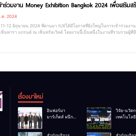
ข้าร่วมงาน Money Exhibition Bangkok 2024 เพื่อเสริมสร้
.ค. 2024
่ 11-12 มิถุนายน 2024 ที่ผ่านมา IUXได้มีโอกาสที่ยิ่งใหญ่ในการเข้าร่วมงาน
เซ็นทารา แกรนด์ ณ เซ็นทรัลเวิลด์ โดยงานนี้เป็นหนึ่งในงานที่รวบรวมผู้
เงินจากทั้งในและต่างประเทศ โดย IUXได้รับความสนใจจากผู้เข้าร่วมงานที
รเงินในรูปแบบต่างๆ นอ
เรื่องมาใหม่
อินฟอร์มา
วิจัย-นวัต
มาร์เก็ตส์ ผนึก
เทคโนโลยี 
เครือข่ายธุรกิจ
โอกาสใหม
ท่องเที่ยว-บริการ
คนพิการไ
สำนักบริการ
สำนักบริก
จัด Food &
และพลังขั