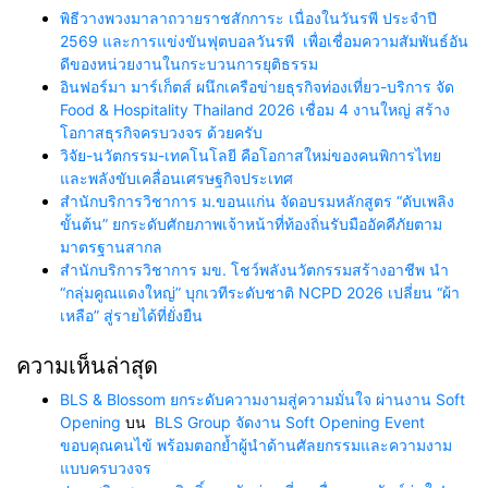
พิธีวางพวงมาลาถวายราชสักการะ เนื่องในวันรพี ประจำปี
2569 และการแข่งขันฟุตบอลวันรพี เพื่อเชื่อมความสัมพันธ์อัน
ดีของหน่วยงานในกระบวนการยุติธรรม
อินฟอร์มา มาร์เก็ตส์ ผนึกเครือข่ายธุรกิจท่องเที่ยว-บริการ จัด
Food & Hospitality Thailand 2026 เชื่อม 4 งานใหญ่ สร้าง
โอกาสธุรกิจครบวงจร ด้วยครับ
วิจัย-นวัตกรรม-เทคโนโลยี คือโอกาสใหม่ของคนพิการไทย
และพลังขับเคลื่อนเศรษฐกิจประเทศ
สำนักบริการวิชาการ ม.ขอนแก่น จัดอบรมหลักสูตร “ดับเพลิง
ขั้นต้น” ยกระดับศักยภาพเจ้าหน้าที่ท้องถิ่นรับมืออัคคีภัยตาม
มาตรฐานสากล
สำนักบริการวิชาการ มข. โชว์พลังนวัตกรรมสร้างอาชีพ นำ
“กลุ่มคูณแดงใหญ่” บุกเวทีระดับชาติ NCPD 2026 เปลี่ยน “ผ้า
เหลือ” สู่รายได้ที่ยั่งยืน
ความเห็นล่าสุด
BLS & Blossom ยกระดับความงามสู่ความมั่นใจ ผ่านงาน Soft
Opening
บน
BLS Group จัดงาน Soft Opening Event
ขอบคุณคนไข้ พร้อมตอกย้ำผู้นำด้านศัลยกรรมและความงาม
แบบครบวงจร