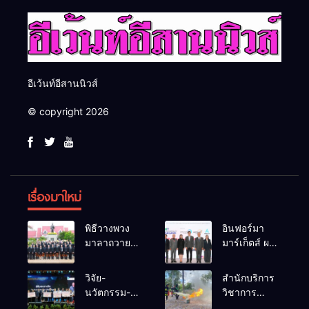
อีเว้นท์อีสานนิวส์
© copyright 2026
เรื่องมาใหม่
พิธีวางพวง
อินฟอร์มา
มาลาถวาย
มาร์เก็ตส์ ผนึก
ราชสักการะ
เครือข่าย
เนื่องในวันรพี
ธุรกิจท่อง
วิจัย-
สำนักบริการ
ประจำปี
เที่ยว-บริการ
นวัตกรรม-
วิชาการ
2569 และ
จัด Food &
เทคโนโลยี
ม.ขอนแก่น