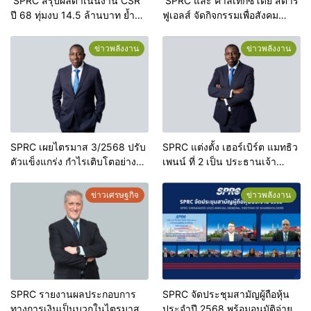
SPRC สรุปผลดำเนินงาน CSR
SPRC และ คาลเท็กซ์โดย สตาร์
ปี 68 ทุ่มงบ 14.5 ล้านบาท ย้ำ
ฟูเอลส์ จัดกิจกรรมเพื่อสังคม
ความมุ่งมั่นสู่ Net Zero และการ
“สร้างชุมชนสุขภาพดี ด้วยหัวใจ
เติบโตอย่างยั่งยืนคู่ชุมชน
แห่งการแบ่งปัน”
ข่าวพลังงาน
ข่าวพลังงาน
SPRC เผยไตรมาส 3/2568 ปรับ
SPRC แต่งตั้ง เฮอร์เบิร์ต แมทธิว
ตัวแข็งแกร่ง กำไรเติบโตอย่างมี
เพนน์ ที่ 2 เป็น ประธานเจ้า
นัยสำคัญ
หน้าที่บริหารและกรรมการ คน
ใหม่
ข่าวเศรษฐกิจ
ข่าวพลังงาน
SPRC รายงานผลประกอบการ
SPRC จัดประชุมสามัญผู้ถือหุ้น
ทางการเงินเป็นบวกในไตรมาสที่
ประจำปี 2568 พร้อมอนุมัติจ่าย