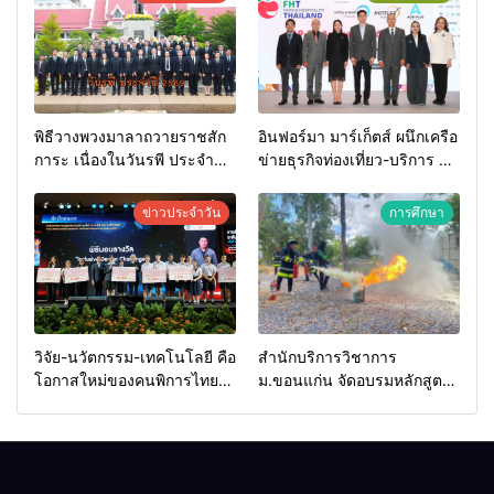
พิธีวางพวงมาลาถวายราชสัก
อินฟอร์มา มาร์เก็ตส์ ผนึกเครือ
การะ เนื่องในวันรพี ประจำปี
ข่ายธุรกิจท่องเที่ยว-บริการ จัด
2569 และการแข่งขันฟุตบอล
Food & Hospitality Thailand
วันรพี เพื่อเชื่อมความสัมพันธ์
2026 เชื่อม 4 งานใหญ่ สร้าง
ข่าวประจำวัน
การศึกษา
อันดีของหน่วยงานใน
โอกาสธุรกิจครบวงจร ด้วย
กระบวนการยุติธรรม
ครับ
วิจัย-นวัตกรรม-เทคโนโลยี คือ
สำนักบริการวิชาการ
โอกาสใหม่ของคนพิการไทย
ม.ขอนแก่น จัดอบรมหลักสูตร
และพลังขับเคลื่อนเศรษฐกิจ
“ดับเพลิงขั้นต้น” ยกระดับ
ประเทศ
ศักยภาพเจ้าหน้าที่ท้องถิ่น
รับมืออัคคีภัยตามมาตรฐาน
สากล