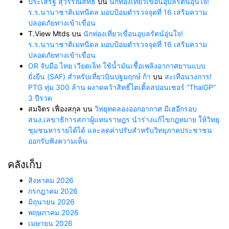
ประเสริฐ สุวรรณสิทธิ์
บน
นักท่องเที่ยวเขื่อนอุบลรัตน์อุ่นใจ!
ร.ร.นานาชาติเมทนีดล มอบป้อมตำรวจจุดที่ 16 เสริมความ
ปลอดภัยทางเข้าเขื่อน
T.View Mtds
บน
นักท่องเที่ยวเขื่อนอุบลรัตน์อุ่นใจ!
ร.ร.นานาชาติเมทนีดล มอบป้อมตำรวจจุดที่ 16 เสริมความ
ปลอดภัยทางเข้าเขื่อน
OR จับมือ ไทย เวียตเจ็ท ใช้น้ำมันเชื้อเพลิงอากาศยานแบบ
ยั่งยืน (SAF) สำหรับเที่ยวบินปฐมฤกษ์ ก้า
บน
สะเทือนวงการ!
PTG ทุ่ม 300 ล้าน ผงาดคว้าสิทธิ์ไตเติ้ลสปอนเซอร์ “ThaiGP”
3 ปีรวด
สมจิตร เฟื่องสกุล
บน
วิทยุทดลองออกอากาศ มีเฮอีกรอบ
สนง.เลขาธิการสภาผู้แทนราษฎร นำร่างแก้ไขกฎหมาย ให้วิทยุ
ชุมชนหารายได้ได้ และลดค่าปรับสำหรับวิทยุภาคประชาชน
ออกรับฟังความเห็น
คลังเก็บ
สิงหาคม 2026
กรกฎาคม 2026
มิถุนายน 2026
พฤษภาคม 2026
เมษายน 2026