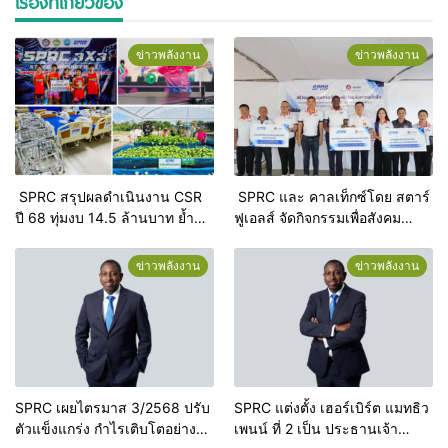
เรื่องที่เกี่ยวข้อง
ข่าวพลังงาน
ข่าวพลังงาน
SPRC สรุปผลดำเนินงาน CSR
SPRC และ คาลเท็กซ์โดย สตาร์
ปี 68 ทุ่มงบ 14.5 ล้านบาท ย้ำ
ฟูเอลส์ จัดกิจกรรมเพื่อสังคม
ความมุ่งมั่นสู่ Net Zero และการ
“สร้างชุมชนสุขภาพดี ด้วยหัวใจ
เติบโตอย่างยั่งยืนคู่ชุมชน
แห่งการแบ่งปัน”
ข่าวพลังงาน
ข่าวพลังงาน
SPRC เผยไตรมาส 3/2568 ปรับ
SPRC แต่งตั้ง เฮอร์เบิร์ต แมทธิว
ตัวแข็งแกร่ง กำไรเติบโตอย่างมี
เพนน์ ที่ 2 เป็น ประธานเจ้า