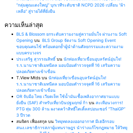
“กลุ่มคูณแดงใหญ่” บุกเวทีระดับชาติ NCPD 2026 เปลี่ยน “ผ้า
เหลือ” สู่รายได้ที่ยั่งยืน
ความเห็นล่าสุด
BLS & Blossom ยกระดับความงามสู่ความมั่นใจ ผ่านงาน Soft
Opening
บน
BLS Group จัดงาน Soft Opening Event
ขอบคุณคนไข้ พร้อมตอกย้ำผู้นำด้านศัลยกรรมและความงาม
แบบครบวงจร
ประเสริฐ สุวรรณสิทธิ์
บน
นักท่องเที่ยวเขื่อนอุบลรัตน์อุ่นใจ!
ร.ร.นานาชาติเมทนีดล มอบป้อมตำรวจจุดที่ 16 เสริมความ
ปลอดภัยทางเข้าเขื่อน
T.View Mtds
บน
นักท่องเที่ยวเขื่อนอุบลรัตน์อุ่นใจ!
ร.ร.นานาชาติเมทนีดล มอบป้อมตำรวจจุดที่ 16 เสริมความ
ปลอดภัยทางเข้าเขื่อน
OR จับมือ ไทย เวียตเจ็ท ใช้น้ำมันเชื้อเพลิงอากาศยานแบบ
ยั่งยืน (SAF) สำหรับเที่ยวบินปฐมฤกษ์ ก้า
บน
สะเทือนวงการ!
PTG ทุ่ม 300 ล้าน ผงาดคว้าสิทธิ์ไตเติ้ลสปอนเซอร์ “ThaiGP”
3 ปีรวด
สมจิตร เฟื่องสกุล
บน
วิทยุทดลองออกอากาศ มีเฮอีกรอบ
สนง.เลขาธิการสภาผู้แทนราษฎร นำร่างแก้ไขกฎหมาย ให้วิทยุ