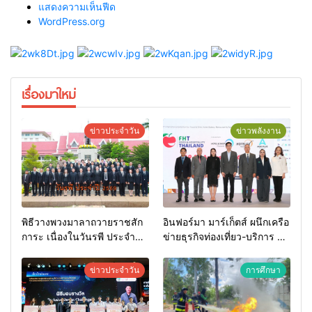
แสดงความเห็นฟีด
WordPress.org
เรื่องมาใหม่
ข่าวประจำวัน
ข่าวพลังงาน
พิธีวางพวงมาลาถวายราชสัก
อินฟอร์มา มาร์เก็ตส์ ผนึกเครือ
การะ เนื่องในวันรพี ประจำปี
ข่ายธุรกิจท่องเที่ยว-บริการ จัด
2569 และการแข่งขันฟุตบอล
Food & Hospitality Thailand
วันรพี เพื่อเชื่อมความสัมพันธ์
2026 เชื่อม 4 งานใหญ่ สร้าง
ข่าวประจำวัน
การศึกษา
อันดีของหน่วยงานใน
โอกาสธุรกิจครบวงจร ด้วย
กระบวนการยุติธรรม
ครับ