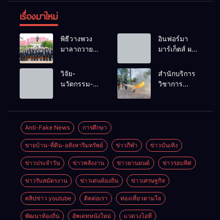
เรื่องมาใหม่
พิธีวางพวง
อินฟอร์มา
มาลาถวาย
มาร์เก็ตส์ ผนึก
ราชสักการะ
เครือข่าย
เนื่องในวันรพี
ธุรกิจท่อง
วิจัย-
สำนักบริการ
ประจำปี
เที่ยว-บริการ
นวัตกรรม-
วิชาการ
2569 และ
จัด Food &
เทคโนโลยี
ม.ขอนแก่น
การแข่งขัน
Hospitality
คือโอกาสใหม่
จัดอบรม
ฟุตบอลวันรพี
Thailand
ของคนพิการ
หลักสูตร “ดับ
เพื่อเชื่อม
2026 เชื่อม 4
ไทย และพลัง
เพลิงขั้นต้น”
Anti-Fake News
การศึกษา
ความสัมพันธ์
งานใหญ่
ขับเคลื่อน
ยกระดับ
อันดีของ
สร้างโอกาส
ขายบ้าน-ที่ดิน-อสังหาริมทรัพย์
ข่าวกีฬา
ข่าวบันเทิง
เศรษฐกิจ
ศักยภาพเจ้า
หน่วยงานใน
ธุรกิจครบ
ประเทศ
หน้าที่ท้องถิ่น
กระบวนการ
วงจร ด้วยครับ
ข่าวประจำวัน
ข่าวพลังงาน
ข่าวยานยนต์
ข่าวรอบทิศ
รับมืออัคคีภัย
ยุติธรรม
ตามมาตรฐาน
ข่าวรับสมัตรงาน
ข่าวเด่นท้องถิ่น
ข่าวเศรษฐกิจ
สากล
คลิปข่าว youtube
ติดต่อเรา
ท่องเที่ยวตามใจ
พัฒนาท้องถิ่น
อัพเดทหนังใหม่
แวดวงไอที