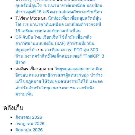
อุบลรัตน์อุ่นใจ! ร.ร.นานาชาติเมทนีดล มอบป้อม
ตำรวจจุดที่ 16 เสริมความปลอดภัยทางเข้าเขื่อน
T.View Mtds
บน
นักท่องเที่ยวเขื่อนอุบลรัตน์อุ่น
ใจ! ร.ร.นานาชาติเมทนีดล มอบป้อมตำรวจจุดที่
16 เสริมความปลอดภัยทางเข้าเขื่อน
OR จับมือ ไทย เวียตเจ็ท ใช้น้ำมันเชื้อเพลิง
อากาศยานแบบยั่งยืน (SAF) สำหรับเที่ยวบิน
ปฐมฤกษ์ ก้า
บน
สะเทือนวงการ! PTG ทุ่ม 300
ล้าน ผงาดคว้าสิทธิ์ไตเติ้ลสปอนเซอร์ “ThaiGP” 3
ปีรวด
สมจิตร เฟื่องสกุล
บน
วิทยุทดลองออกอากาศ มีเฮ
อีกรอบ สนง.เลขาธิการสภาผู้แทนราษฎร นำร่าง
แก้ไขกฎหมาย ให้วิทยุชุมชนหารายได้ได้ และลด
ค่าปรับสำหรับวิทยุภาคประชาชน ออกรับฟัง
ความเห็น
คลังเก็บ
สิงหาคม 2026
กรกฎาคม 2026
มิถุนายน 2026