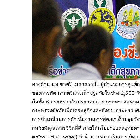
ทางด้าน นพ.ชาตรี เมธาธราธิป ผู้อำนวยการศูนย์อน
ของการพัฒนาสตรีและเด็กปฐมวัยในช่วง 2,500 ว
มือทั้ง 6 กระทรวงอันประกอบด้วย กระทรวงมหา
กระทรวงดิจิทัลเพื่อเศรษฐกิจและสังคม กระทร
การขับเคลื่อนการดำเนินงานการพัฒนาเด็กปฐมวัย
สมวัยมีคุณภาพชีวิตที่ดี ภายใต้นโยบายและยุทธศาส
๒๕๖๐ – พ.ศ. ๒๕๖๙) ว่าด้วยการส่งเสริมการเกิดแ