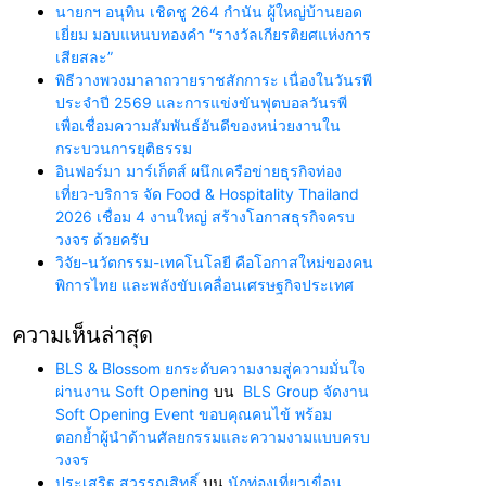
นายกฯ อนุทิน เชิดชู 264 กำนัน ผู้ใหญ่บ้านยอด
เยี่ยม มอบแหนบทองคำ “รางวัลเกียรติยศแห่งการ
เสียสละ”
พิธีวางพวงมาลาถวายราชสักการะ เนื่องในวันรพี
ประจำปี 2569 และการแข่งขันฟุตบอลวันรพี
เพื่อเชื่อมความสัมพันธ์อันดีของหน่วยงานใน
กระบวนการยุติธรรม
อินฟอร์มา มาร์เก็ตส์ ผนึกเครือข่ายธุรกิจท่อง
เที่ยว-บริการ จัด Food & Hospitality Thailand
2026 เชื่อม 4 งานใหญ่ สร้างโอกาสธุรกิจครบ
วงจร ด้วยครับ
วิจัย-นวัตกรรม-เทคโนโลยี คือโอกาสใหม่ของคน
พิการไทย และพลังขับเคลื่อนเศรษฐกิจประเทศ
ความเห็นล่าสุด
BLS & Blossom ยกระดับความงามสู่ความมั่นใจ
ผ่านงาน Soft Opening
บน
BLS Group จัดงาน
Soft Opening Event ขอบคุณคนไข้ พร้อม
ตอกย้ำผู้นำด้านศัลยกรรมและความงามแบบครบ
วงจร
ประเสริฐ สุวรรณสิทธิ์
บน
นักท่องเที่ยวเขื่อน