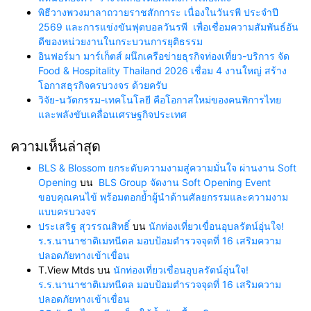
พิธีวางพวงมาลาถวายราชสักการะ เนื่องในวันรพี ประจำปี
2569 และการแข่งขันฟุตบอลวันรพี เพื่อเชื่อมความสัมพันธ์อัน
ดีของหน่วยงานในกระบวนการยุติธรรม
อินฟอร์มา มาร์เก็ตส์ ผนึกเครือข่ายธุรกิจท่องเที่ยว-บริการ จัด
Food & Hospitality Thailand 2026 เชื่อม 4 งานใหญ่ สร้าง
โอกาสธุรกิจครบวงจร ด้วยครับ
วิจัย-นวัตกรรม-เทคโนโลยี คือโอกาสใหม่ของคนพิการไทย
และพลังขับเคลื่อนเศรษฐกิจประเทศ
ความเห็นล่าสุด
BLS & Blossom ยกระดับความงามสู่ความมั่นใจ ผ่านงาน Soft
Opening
บน
BLS Group จัดงาน Soft Opening Event
ขอบคุณคนไข้ พร้อมตอกย้ำผู้นำด้านศัลยกรรมและความงาม
แบบครบวงจร
ประเสริฐ สุวรรณสิทธิ์
บน
นักท่องเที่ยวเขื่อนอุบลรัตน์อุ่นใจ!
ร.ร.นานาชาติเมทนีดล มอบป้อมตำรวจจุดที่ 16 เสริมความ
ปลอดภัยทางเข้าเขื่อน
T.View Mtds
บน
นักท่องเที่ยวเขื่อนอุบลรัตน์อุ่นใจ!
ร.ร.นานาชาติเมทนีดล มอบป้อมตำรวจจุดที่ 16 เสริมความ
ปลอดภัยทางเข้าเขื่อน