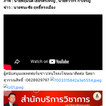
ภาพ : นายพฤมนต์ เธียรศรีเจริญ , นายทิวากร กาเจริญ
ข่าว : นายชนะชัย ฤทธิ์ทรงเมือง
ผู้สนับสนุนแพลตฟอร์มข่าว/สนใจลงโฆษณาติดต่อ นิตยา
สุวรรณสิทธิ์ -0628929797