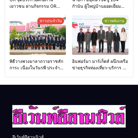
เยาวชน ผ่านกิจกรรม OR
กำนัน ผู้ใหญ่บ้านยอดเยี่ยม
Futsal Clinic
มอบแหนบทองคำ “รางวัล
เกียรติยศแห่งการเสียสละ”
ข่าวประจำวัน
ข่าวพลังงาน
พิธีวางพวงมาลาถวายราชสัก
อินฟอร์มา มาร์เก็ตส์ ผนึกเครือ
การะ เนื่องในวันรพี ประจำปี
ข่ายธุรกิจท่องเที่ยว-บริการ จัด
2569 และการแข่งขันฟุตบอล
Food & Hospitality Thailand
วันรพี เพื่อเชื่อมความสัมพันธ์
2026 เชื่อม 4 งานใหญ่ สร้าง
อันดีของหน่วยงานใน
โอกาสธุรกิจครบวงจร ด้วย
กระบวนการยุติธรรม
ครับ
อีเว้นท์อีสานนิวส์