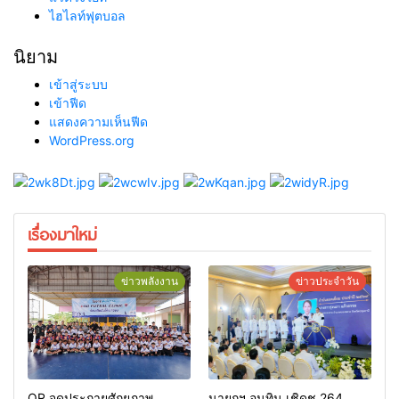
ไฮไลท์ฟุตบอล
นิยาม
เข้าสู่ระบบ
เข้าฟีด
แสดงความเห็นฟีด
WordPress.org
เรื่องมาใหม่
ข่าวพลังงาน
ข่าวประจำวัน
OR จุดประกายศักยภาพ
นายกฯ อนุทิน เชิดชู 264