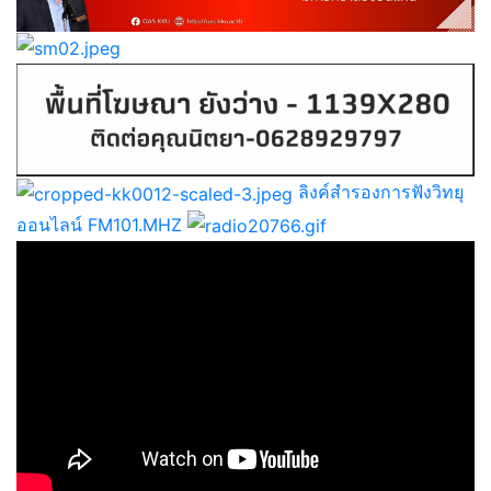
ลิงค์สำรองการฟังวิทยุ
ออนไลน์ FM101.MHZ