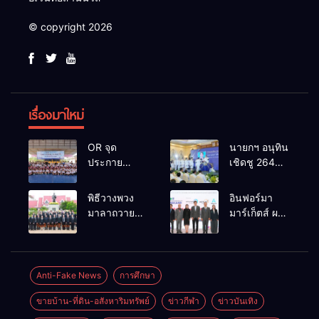
© copyright 2026
เรื่องมาใหม่
OR จุด
นายกฯ อนุทิน
ประกาย
เชิดชู 264
ศักยภาพ
กำนัน ผู้ใหญ่
เยาวชน ผ่าน
บ้านยอดเยี่ยม
พิธีวางพวง
อินฟอร์มา
กิจกรรม OR
มอบแหนบ
มาลาถวาย
มาร์เก็ตส์ ผนึก
Futsal Clinic
ทองคำ
ราชสักการะ
เครือข่าย
“รางวัล
เนื่องในวันรพี
ธุรกิจท่อง
เกียรติยศแห่ง
ประจำปี
เที่ยว-บริการ
การเสียสละ”
2569 และ
จัด Food &
Anti-Fake News
การศึกษา
การแข่งขัน
Hospitality
ขายบ้าน-ที่ดิน-อสังหาริมทรัพย์
ข่าวกีฬา
ข่าวบันเทิง
ฟุตบอลวันรพี
Thailand
เพื่อเชื่อม
2026 เชื่อม 4