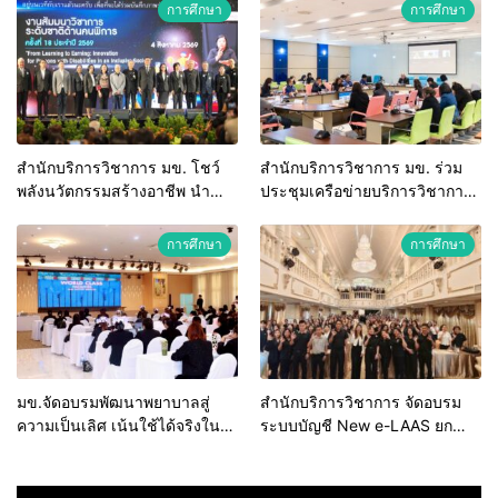
เพื่อเชื่อมความสัมพันธ์อันดีของ
ท้องถิ่นรับมืออัคคีภัยตาม
การศึกษา
การศึกษา
หน่วยงานในกระบวนการ
มาตรฐานสากล
ยุติธรรม
สำนักบริการวิชาการ มข. โชว์
สำนักบริการวิชาการ มข. ร่วม
พลังนวัตกรรมสร้างอาชีพ นำ
ประชุมเครือข่ายบริการวิชาการ
“กลุ่มคูณแดงใหญ่” บุกเวทีระดับ
สถาบันอุดมศึกษาไทย (คบอ.) มุ่ง
ชาติ NCPD 2026 เปลี่ยน “ผ้า
สร้างเครือข่ายและยกระดับงาน
การศึกษา
การศึกษา
เหลือ” สู่รายได้ที่ยั่งยืน
วิชาการรับใช้สังคม
มข.จัดอบรมพัฒนาพยาบาลสู่
สำนักบริการวิชาการ จัดอบรม
ความเป็นเลิศ เน้นใช้ได้จริงใน
ระบบบัญชี New e-LAAS ยก
ระบบบริการสุขภาพ
ระดับบุคลากร รพ.สต. สังกัด
อบจ. มุ่งป้องกันข้อทักท้วงจาก
หน่วยตรวจสอบ