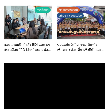
MOVE)
ขอนแก่น ประจำปี 2569 เชิดชูผู้
ประกอบการคุณภาพ ยกระดับ
การศึกษา
ข่าวเด่นท้องถิ่น
มาตรฐาน สร้างความเชื่อมั่นให้ผู้
คลิปข่าว youtube
บริโภค
ขอนแก่นผนึกกำลัง BDI และ มข.
ขอนแก่นจัดกิจกรรมเดิน-วิ่ง
ขับเคลื่อน “PD Link” แพลตฟอร์ม
เชื่อมการท่องเที่ยวเชิงกีฬาและ
ข้อมูลเมืองอัจฉริยะ มุ่งเป้าการ
วัฒนธรรม จัด “แคนแก่นคูนมินิ
บริหารงานบนฐานข้อมูลที่
มาราธอน”
แม่นยำและยั่งยืน