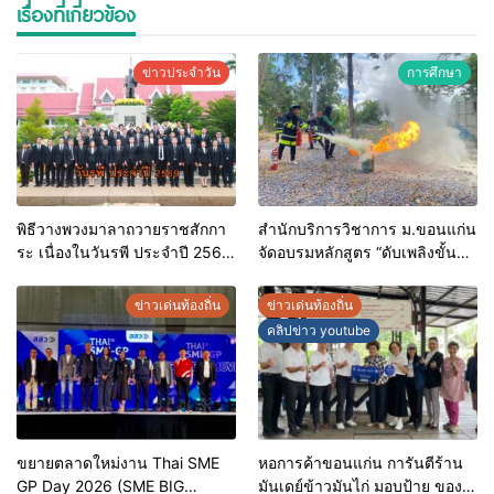
เรื่องที่เกี่ยวข้อง
ข่าวประจำวัน
การศึกษา
พิธีวางพวงมาลาถวายราชสักกา
สำนักบริการวิชาการ ม.ขอนแก่น
ระ เนื่องในวันรพี ประจำปี 2569
จัดอบรมหลักสูตร “ดับเพลิงขั้น
และการแข่งขันฟุตบอลวันรพี
ต้น” ยกระดับศักยภาพเจ้าหน้าที่
เพื่อเชื่อมความสัมพันธ์อันดีของ
ท้องถิ่นรับมืออัคคีภัยตาม
ข่าวเด่นท้องถิ่น
ข่าวเด่นท้องถิ่น
หน่วยงานในกระบวนการ
มาตรฐานสากล
คลิปข่าว youtube
ยุติธรรม
ขยายตลาดใหม่งาน Thai SME
หอการค้าขอนแก่น การันตีร้าน
GP Day 2026 (SME BIG
มันเดย์ข้าวมันไก่ มอบป้าย ของดี