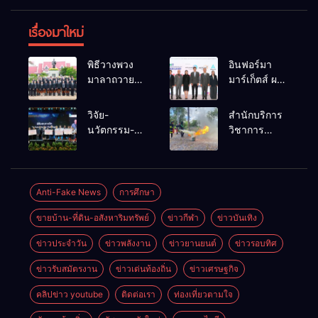
เรื่องมาใหม่
พิธีวางพวง
อินฟอร์มา
มาลาถวาย
มาร์เก็ตส์ ผนึก
ราชสักการะ
เครือข่าย
เนื่องในวันรพี
ธุรกิจท่อง
วิจัย-
สำนักบริการ
ประจำปี
เที่ยว-บริการ
นวัตกรรม-
วิชาการ
2569 และ
จัด Food &
เทคโนโลยี
ม.ขอนแก่น
การแข่งขัน
Hospitality
คือโอกาสใหม่
จัดอบรม
ฟุตบอลวันรพี
Thailand
ของคนพิการ
หลักสูตร “ดับ
เพื่อเชื่อม
2026 เชื่อม 4
ไทย และพลัง
เพลิงขั้นต้น”
Anti-Fake News
การศึกษา
ความสัมพันธ์
งานใหญ่
ขับเคลื่อน
ยกระดับ
อันดีของ
สร้างโอกาส
ขายบ้าน-ที่ดิน-อสังหาริมทรัพย์
ข่าวกีฬา
ข่าวบันเทิง
เศรษฐกิจ
ศักยภาพเจ้า
หน่วยงานใน
ธุรกิจครบ
ประเทศ
หน้าที่ท้องถิ่น
กระบวนการ
วงจร ด้วยครับ
ข่าวประจำวัน
ข่าวพลังงาน
ข่าวยานยนต์
ข่าวรอบทิศ
รับมืออัคคีภัย
ยุติธรรม
ตามมาตรฐาน
ข่าวรับสมัตรงาน
ข่าวเด่นท้องถิ่น
ข่าวเศรษฐกิจ
สากล
คลิปข่าว youtube
ติดต่อเรา
ท่องเที่ยวตามใจ