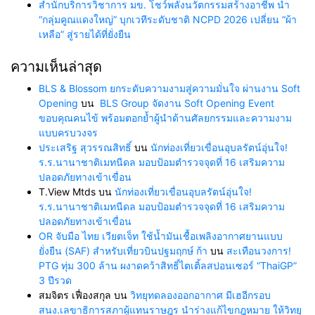
สำนักบริการวิชาการ มข. โชว์พลังนวัตกรรมสร้างอาชีพ นำ
“กลุ่มคูณแดงใหญ่” บุกเวทีระดับชาติ NCPD 2026 เปลี่ยน “ผ้า
เหลือ” สู่รายได้ที่ยั่งยืน
ความเห็นล่าสุด
BLS & Blossom ยกระดับความงามสู่ความมั่นใจ ผ่านงาน Soft
Opening
บน
BLS Group จัดงาน Soft Opening Event
ขอบคุณคนไข้ พร้อมตอกย้ำผู้นำด้านศัลยกรรมและความงาม
แบบครบวงจร
ประเสริฐ สุวรรณสิทธิ์
บน
นักท่องเที่ยวเขื่อนอุบลรัตน์อุ่นใจ!
ร.ร.นานาชาติเมทนีดล มอบป้อมตำรวจจุดที่ 16 เสริมความ
ปลอดภัยทางเข้าเขื่อน
T.View Mtds
บน
นักท่องเที่ยวเขื่อนอุบลรัตน์อุ่นใจ!
ร.ร.นานาชาติเมทนีดล มอบป้อมตำรวจจุดที่ 16 เสริมความ
ปลอดภัยทางเข้าเขื่อน
OR จับมือ ไทย เวียตเจ็ท ใช้น้ำมันเชื้อเพลิงอากาศยานแบบ
ยั่งยืน (SAF) สำหรับเที่ยวบินปฐมฤกษ์ ก้า
บน
สะเทือนวงการ!
PTG ทุ่ม 300 ล้าน ผงาดคว้าสิทธิ์ไตเติ้ลสปอนเซอร์ “ThaiGP”
3 ปีรวด
สมจิตร เฟื่องสกุล
บน
วิทยุทดลองออกอากาศ มีเฮอีกรอบ
สนง.เลขาธิการสภาผู้แทนราษฎร นำร่างแก้ไขกฎหมาย ให้วิทยุ