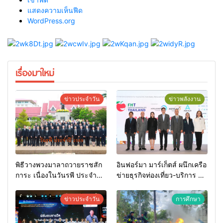
แสดงความเห็นฟีด
WordPress.org
เรื่องมาใหม่
ข่าวประจำวัน
ข่าวพลังงาน
พิธีวางพวงมาลาถวายราชสัก
อินฟอร์มา มาร์เก็ตส์ ผนึกเครือ
การะ เนื่องในวันรพี ประจำปี
ข่ายธุรกิจท่องเที่ยว-บริการ จัด
2569 และการแข่งขันฟุตบอล
Food & Hospitality Thailand
วันรพี เพื่อเชื่อมความสัมพันธ์
2026 เชื่อม 4 งานใหญ่ สร้าง
ข่าวประจำวัน
การศึกษา
อันดีของหน่วยงานใน
โอกาสธุรกิจครบวงจร ด้วย
กระบวนการยุติธรรม
ครับ