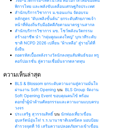
วิจัย-นวัตกรรม-เทคโนโลยี คือโอกาสใหม่ของคน
พิการไทย และพลังขับเคลื่อนเศรษฐกิจประเทศ
สำนักบริการวิชาการ ม.ขอนแก่น จัดอบรม
หลักสูตร “ดับเพลิงขั้นต้น” ยกระดับศักยภาพเจ้า
หน้าที่ท้องถิ่นรับมืออัคคีภัยตามมาตรฐานสากล
สำนักบริการวิชาการ มข. โชว์พลังนวัตกรรม
สร้างอาชีพ นำ “กลุ่มคูณแดงใหญ่” บุกเวทีระดับ
ชาติ NCPD 2026 เปลี่ยน “ผ้าเหลือ” สู่รายได้ที่
ยั่งยืน
ถอดรหัสเบื้องหลังรางวัลนักลงทุนสัมพันธ์ของ ทรู
คอร์ปอเรชั่น สู่ความเชื่อมั่นจากตลาดทุน
ความเห็นล่าสุด
BLS & Blossom ยกระดับความงามสู่ความมั่นใจ
ผ่านงาน Soft Opening
บน
BLS Group จัดงาน
Soft Opening Event ขอบคุณคนไข้ พร้อม
ตอกย้ำผู้นำด้านศัลยกรรมและความงามแบบครบ
วงจร
ประเสริฐ สุวรรณสิทธิ์
บน
นักท่องเที่ยวเขื่อน
อุบลรัตน์อุ่นใจ! ร.ร.นานาชาติเมทนีดล มอบป้อม
ตำรวจจุดที่ 16 เสริมความปลอดภัยทางเข้าเขื่อน