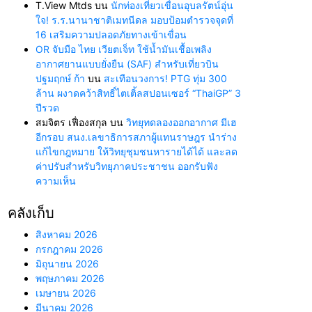
T.View Mtds
บน
นักท่องเที่ยวเขื่อนอุบลรัตน์อุ่น
ใจ! ร.ร.นานาชาติเมทนีดล มอบป้อมตำรวจจุดที่
16 เสริมความปลอดภัยทางเข้าเขื่อน
OR จับมือ ไทย เวียตเจ็ท ใช้น้ำมันเชื้อเพลิง
อากาศยานแบบยั่งยืน (SAF) สำหรับเที่ยวบิน
ปฐมฤกษ์ ก้า
บน
สะเทือนวงการ! PTG ทุ่ม 300
ล้าน ผงาดคว้าสิทธิ์ไตเติ้ลสปอนเซอร์ “ThaiGP” 3
ปีรวด
สมจิตร เฟื่องสกุล
บน
วิทยุทดลองออกอากาศ มีเฮ
อีกรอบ สนง.เลขาธิการสภาผู้แทนราษฎร นำร่าง
แก้ไขกฎหมาย ให้วิทยุชุมชนหารายได้ได้ และลด
ค่าปรับสำหรับวิทยุภาคประชาชน ออกรับฟัง
ความเห็น
คลังเก็บ
สิงหาคม 2026
กรกฎาคม 2026
มิถุนายน 2026
พฤษภาคม 2026
เมษายน 2026
มีนาคม 2026