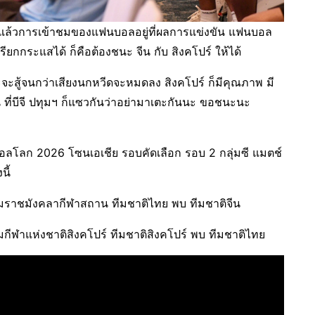
ุดท้ายแล้วการเข้าชมของแฟนบอลอยู่ที่ผลการแข่งขัน แฟนบอล
ะเรียกกระแสได้ ก็คือต้องชนะ จีน กับ สิงคโปร์ ให้ได้
ละจะสู้จนกว่าเสียงนกหวีดจะหมดลง สิงคโปร์ ก็มีคุณภาพ มี
ที่บีจี ปทุมฯ ก็แซวกันว่าอย่ามาเตะกันนะ ขอชนะนะ
โลก 2026 โซนเอเชีย รอบคัดเลือก รอบ 2 กลุ่มซี แมตช์
นี้
ามราชมังคลากีฬาสถาน ทีมชาติไทย พบ ทีมชาติจีน
กีฬาแห่งชาติสิงคโปร์ ทีมชาติสิงคโปร์ พบ ทีมชาติไทย