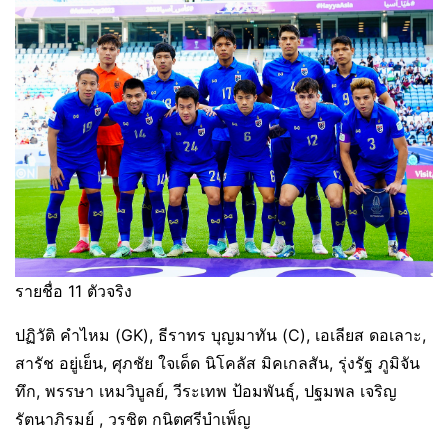
รายชื่อ 11 ตัวจริง
ปฏิวัติ คำไหม (GK), ธีราทร บุญมาทัน (C), เอเลียส ดอเลาะ,
สารัช อยู่เย็น, ศุภชัย ใจเด็ด นิโคลัส มิคเกลสัน, รุ่งรัฐ ภูมิจัน
ทึก, พรรษา เหมวิบูลย์, วีระเทพ ป้อมพันธุ์, ปฐมพล เจริญ
รัตนาภิรมย์ , วรชิต กนิตศรีบำเพ็ญ