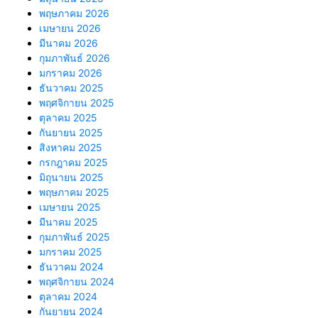
พฤษภาคม 2026
เมษายน 2026
มีนาคม 2026
กุมภาพันธ์ 2026
มกราคม 2026
ธันวาคม 2025
พฤศจิกายน 2025
ตุลาคม 2025
กันยายน 2025
สิงหาคม 2025
กรกฎาคม 2025
มิถุนายน 2025
พฤษภาคม 2025
เมษายน 2025
มีนาคม 2025
กุมภาพันธ์ 2025
มกราคม 2025
ธันวาคม 2024
พฤศจิกายน 2024
ตุลาคม 2024
กันยายน 2024