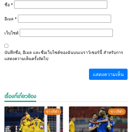
ชื่อ
*
อีเมล
*
เว็บไซต์
บันทึกชื่อ, อีเมล และชื่อเว็บไซต์ของฉันบนเบราว์เซอร์นี้ สำหรับการ
แสดงความเห็นครั้งถัดไป
เรื่องที่เกี่ยวข้อง
ข่าวกีฬา
ข่าวกีฬา