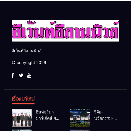
รับมืออัคคีภัยตามมาตรฐาน
เปลี่ยน “ผ้าเหลือ” สู่รายได้ที่
สากล
ยั่งยืน
อีเว้นท์อีสานนิวส์
© copyright 2026
เรื่องมาใหม่
อินฟอร์มา
วิจัย-
มาร์เก็ตส์ ผนึก
นวัตกรรม-
เครือข่าย
เทคโนโลยี
ธุรกิจท่อง
คือโอกาสใหม่