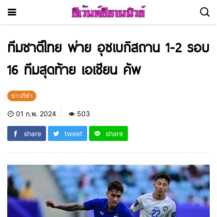
ทีมชาติไทย พ่าย อุซเบกิสถาน 1-2 รอบ
16 ทีมสุดท้าย เอเชียน คัพ
ข่าวกีฬา
01 ก.พ. 2024
503
share
tweet
share