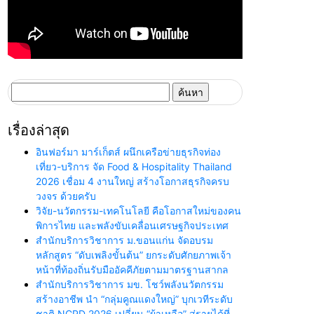
ค้นหา
สำหรับ:
เรื่องล่าสุด
อินฟอร์มา มาร์เก็ตส์ ผนึกเครือข่ายธุรกิจท่อง
เที่ยว-บริการ จัด Food & Hospitality Thailand
2026 เชื่อม 4 งานใหญ่ สร้างโอกาสธุรกิจครบ
วงจร ด้วยครับ
วิจัย-นวัตกรรม-เทคโนโลยี คือโอกาสใหม่ของคน
พิการไทย และพลังขับเคลื่อนเศรษฐกิจประเทศ
สำนักบริการวิชาการ ม.ขอนแก่น จัดอบรม
หลักสูตร “ดับเพลิงขั้นต้น” ยกระดับศักยภาพเจ้า
หน้าที่ท้องถิ่นรับมืออัคคีภัยตามมาตรฐานสากล
สำนักบริการวิชาการ มข. โชว์พลังนวัตกรรม
สร้างอาชีพ นำ “กลุ่มคูณแดงใหญ่” บุกเวทีระดับ
ชาติ NCPD 2026 เปลี่ยน “ผ้าเหลือ” สู่รายได้ที่