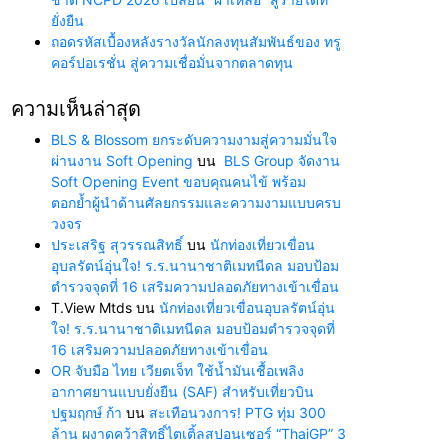
ยั่งยืน
ถอดรหัสเบื้องหลังรางวัลนักลงทุนสัมพันธ์ของ ทรู
คอร์ปอเรชั่น สู่ความเชื่อมั่นจากตลาดทุน
ความเห็นล่าสุด
BLS & Blossom ยกระดับความงามสู่ความมั่นใจ
ผ่านงาน Soft Opening
บน
BLS Group จัดงาน
Soft Opening Event ขอบคุณคนไข้ พร้อม
ตอกย้ำผู้นำด้านศัลยกรรมและความงามแบบครบ
วงจร
ประเสริฐ สุวรรณสิทธิ์
บน
นักท่องเที่ยวเขื่อน
อุบลรัตน์อุ่นใจ! ร.ร.นานาชาติเมทนีดล มอบป้อม
ตำรวจจุดที่ 16 เสริมความปลอดภัยทางเข้าเขื่อน
T.View Mtds
บน
นักท่องเที่ยวเขื่อนอุบลรัตน์อุ่น
ใจ! ร.ร.นานาชาติเมทนีดล มอบป้อมตำรวจจุดที่
16 เสริมความปลอดภัยทางเข้าเขื่อน
OR จับมือ ไทย เวียตเจ็ท ใช้น้ำมันเชื้อเพลิง
อากาศยานแบบยั่งยืน (SAF) สำหรับเที่ยวบิน
ปฐมฤกษ์ ก้า
บน
สะเทือนวงการ! PTG ทุ่ม 300
ล้าน ผงาดคว้าสิทธิ์ไตเติ้ลสปอนเซอร์ “ThaiGP” 3