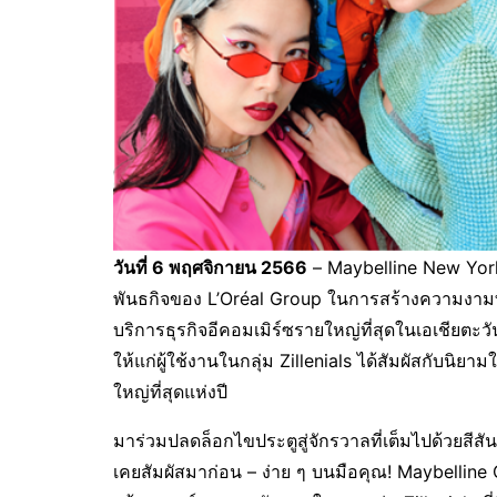
วันที่
6
พฤศจิกายน
2566
– Maybelline New York
พันธกิจของ L’Oréal Group ในการสร้างความงามที่
บริการธุรกิจอีคอมเมิร์ซรายใหญ่ที่สุดในเอเชียตะ
ให้แก่ผู้ใช้งานในกลุ่ม Zillenials ได้สัมผัสกับน
ใหญ่ที่สุดแห่งปี
มาร่วมปลดล็อกไขประตูสู่จักรวาลที่เต็มไปด้วยสีส
เคยสัมผัสมาก่อน – ง่าย ๆ บนมือคุณ! Maybelli