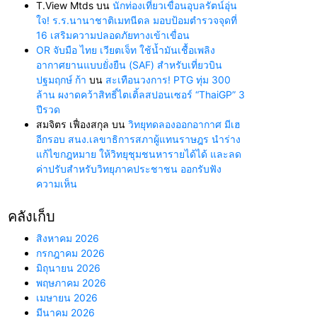
T.View Mtds
บน
นักท่องเที่ยวเขื่อนอุบลรัตน์อุ่น
ใจ! ร.ร.นานาชาติเมทนีดล มอบป้อมตำรวจจุดที่
16 เสริมความปลอดภัยทางเข้าเขื่อน
OR จับมือ ไทย เวียตเจ็ท ใช้น้ำมันเชื้อเพลิง
อากาศยานแบบยั่งยืน (SAF) สำหรับเที่ยวบิน
ปฐมฤกษ์ ก้า
บน
สะเทือนวงการ! PTG ทุ่ม 300
ล้าน ผงาดคว้าสิทธิ์ไตเติ้ลสปอนเซอร์ “ThaiGP” 3
ปีรวด
สมจิตร เฟื่องสกุล
บน
วิทยุทดลองออกอากาศ มีเฮ
อีกรอบ สนง.เลขาธิการสภาผู้แทนราษฎร นำร่าง
แก้ไขกฎหมาย ให้วิทยุชุมชนหารายได้ได้ และลด
ค่าปรับสำหรับวิทยุภาคประชาชน ออกรับฟัง
ความเห็น
คลังเก็บ
สิงหาคม 2026
กรกฎาคม 2026
มิถุนายน 2026
พฤษภาคม 2026
เมษายน 2026
มีนาคม 2026