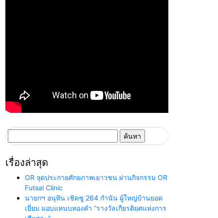
ค้นหา
สำหรับ:
เรื่องล่าสุด
OR จุดประกายศักยภาพเยาวชน ผ่านกิจกรรม OR
Futsal Clinic
นายกฯ อนุทิน เชิดชู 264 กำนัน ผู้ใหญ่บ้านยอด
เยี่ยม มอบแหนบทองคำ “รางวัลเกียรติยศแห่งการ