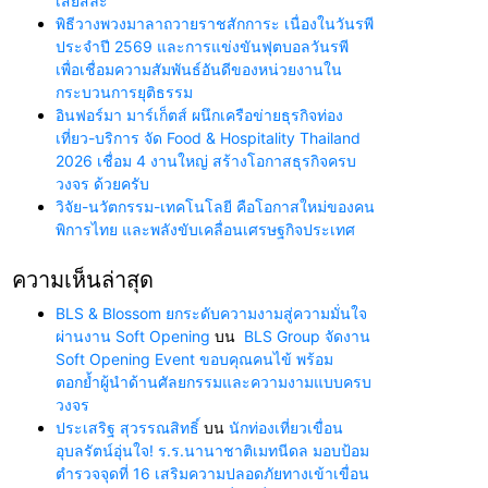
เสียสละ”
พิธีวางพวงมาลาถวายราชสักการะ เนื่องในวันรพี
ประจำปี 2569 และการแข่งขันฟุตบอลวันรพี
เพื่อเชื่อมความสัมพันธ์อันดีของหน่วยงานใน
กระบวนการยุติธรรม
อินฟอร์มา มาร์เก็ตส์ ผนึกเครือข่ายธุรกิจท่อง
เที่ยว-บริการ จัด Food & Hospitality Thailand
2026 เชื่อม 4 งานใหญ่ สร้างโอกาสธุรกิจครบ
วงจร ด้วยครับ
วิจัย-นวัตกรรม-เทคโนโลยี คือโอกาสใหม่ของคน
พิการไทย และพลังขับเคลื่อนเศรษฐกิจประเทศ
ความเห็นล่าสุด
BLS & Blossom ยกระดับความงามสู่ความมั่นใจ
ผ่านงาน Soft Opening
บน
BLS Group จัดงาน
Soft Opening Event ขอบคุณคนไข้ พร้อม
ตอกย้ำผู้นำด้านศัลยกรรมและความงามแบบครบ
วงจร
ประเสริฐ สุวรรณสิทธิ์
บน
นักท่องเที่ยวเขื่อน
อุบลรัตน์อุ่นใจ! ร.ร.นานาชาติเมทนีดล มอบป้อม
ตำรวจจุดที่ 16 เสริมความปลอดภัยทางเข้าเขื่อน