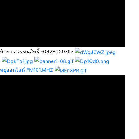
 นิตยา สุวรรณสิทธิ์ -0628929797
วิทยุออนไลน์ FM101.MHZ