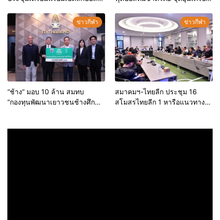
หญิง-ทีมแชมป์ลุย ACL ครั้งแรก
กับทีมชาติญี่ปุ่น
ข่าวกีฬา
ข่าวกีฬา
“ช้าง” มอบ 10 ล้าน สมทบ
สมาคมฯ-ไทยลีก ประชุม 16
“กองทุนพัฒนาเยาวชนช้างศึก
สโมสรไทยลีก 1 หารือแนวทาง
ไทย” ต่อเนื่องปีที่ 8
การจัดแข่งขันกีฬาฟุตบอลลีก
อาชีพ ฤดูกาล 2566/67 ครั้งที่ 2