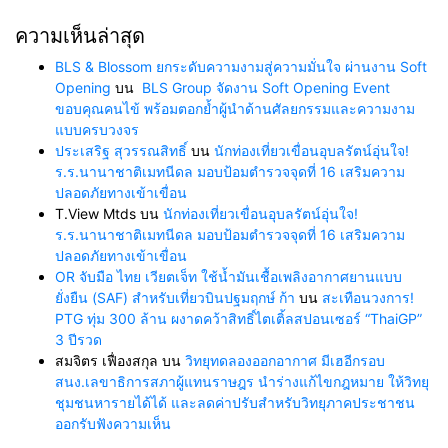
ความเห็นล่าสุด
BLS & Blossom ยกระดับความงามสู่ความมั่นใจ ผ่านงาน Soft
Opening
บน
BLS Group จัดงาน Soft Opening Event
ขอบคุณคนไข้ พร้อมตอกย้ำผู้นำด้านศัลยกรรมและความงาม
แบบครบวงจร
ประเสริฐ สุวรรณสิทธิ์
บน
นักท่องเที่ยวเขื่อนอุบลรัตน์อุ่นใจ!
ร.ร.นานาชาติเมทนีดล มอบป้อมตำรวจจุดที่ 16 เสริมความ
ปลอดภัยทางเข้าเขื่อน
T.View Mtds
บน
นักท่องเที่ยวเขื่อนอุบลรัตน์อุ่นใจ!
ร.ร.นานาชาติเมทนีดล มอบป้อมตำรวจจุดที่ 16 เสริมความ
ปลอดภัยทางเข้าเขื่อน
OR จับมือ ไทย เวียตเจ็ท ใช้น้ำมันเชื้อเพลิงอากาศยานแบบ
ยั่งยืน (SAF) สำหรับเที่ยวบินปฐมฤกษ์ ก้า
บน
สะเทือนวงการ!
PTG ทุ่ม 300 ล้าน ผงาดคว้าสิทธิ์ไตเติ้ลสปอนเซอร์ “ThaiGP”
3 ปีรวด
สมจิตร เฟื่องสกุล
บน
วิทยุทดลองออกอากาศ มีเฮอีกรอบ
สนง.เลขาธิการสภาผู้แทนราษฎร นำร่างแก้ไขกฎหมาย ให้วิทยุ
ชุมชนหารายได้ได้ และลดค่าปรับสำหรับวิทยุภาคประชาชน
ออกรับฟังความเห็น