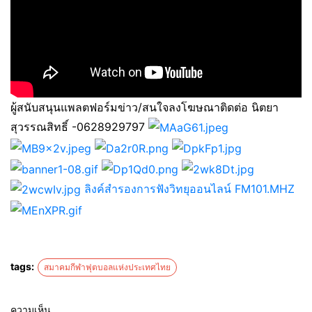
ผู้สนับสนุนแพลตฟอร์มข่าว/สนใจลงโฆษณาติดต่อ นิตยา
สุวรรณสิทธิ์ -0628929797
ลิงค์สำรองการฟังวิทยุออนไลน์ FM101.MHZ
tags:
สมาคมกีฬาฟุตบอลแห่งประเทศไทย
ความเห็น