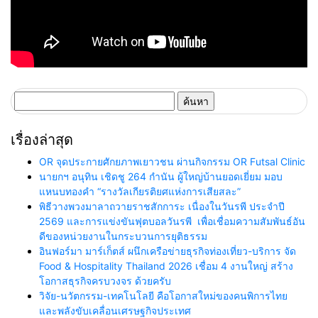
ค้นหา
สำหรับ:
เรื่องล่าสุด
OR จุดประกายศักยภาพเยาวชน ผ่านกิจกรรม OR Futsal Clinic
นายกฯ อนุทิน เชิดชู 264 กำนัน ผู้ใหญ่บ้านยอดเยี่ยม มอบ
แหนบทองคำ “รางวัลเกียรติยศแห่งการเสียสละ”
พิธีวางพวงมาลาถวายราชสักการะ เนื่องในวันรพี ประจำปี
2569 และการแข่งขันฟุตบอลวันรพี เพื่อเชื่อมความสัมพันธ์อัน
ดีของหน่วยงานในกระบวนการยุติธรรม
อินฟอร์มา มาร์เก็ตส์ ผนึกเครือข่ายธุรกิจท่องเที่ยว-บริการ จัด
Food & Hospitality Thailand 2026 เชื่อม 4 งานใหญ่ สร้าง
โอกาสธุรกิจครบวงจร ด้วยครับ
วิจัย-นวัตกรรม-เทคโนโลยี คือโอกาสใหม่ของคนพิการไทย
และพลังขับเคลื่อนเศรษฐกิจประเทศ