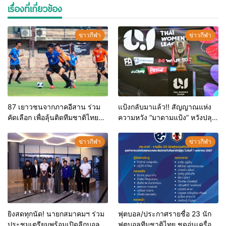
เรื่องที่เกี่ยวข้อง
ข่าวกีฬา
ข่าวกีฬา
87 เยาวชนจากภาคอีสาน ร่วม
แป้งกลับมาแล้ว!! สัญญาณแห่ง
คัดเลือก เพื่อลุ้นติดทีมชาติไทย
ความหวัง “มาดามแป้ง” หวังปลุก
U17 ในเส้นทางสู่บอลเยาวชน
กระแสบอลลีกหญิง-สานฝันสู่บอล
โลก 2025
โลก
ข่าวกีฬา
ข่าวกีฬา
ยิงสดทุกนัด! นายกสมาคมฯ ร่วม
ฟุตบอล/ประกาศรายชื่อ 23 นัก
ประชุมเตรียมพร้อมเปิดลีกบอล
ฟุตบอลทีมชาติไทย ชุดอุ่นเครื่อง