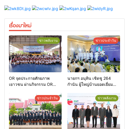
เรื่องมาใหม่
ข่าวพลังงาน
ข่าวประจำวัน
OR จุดประกายศักยภาพ
นายกฯ อนุทิน เชิดชู 264
เยาวชน ผ่านกิจกรรม OR
กำนัน ผู้ใหญ่บ้านยอดเยี่ยม
Futsal Clinic
มอบแหนบทองคำ “รางวัล
เกียรติยศแห่งการเสียสละ”
ข่าวประจำวัน
ข่าวพลังงาน