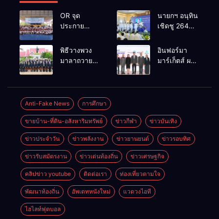
OR จุด
นายกฯ อนุทิน
ประกาย
เชิดชู 264
ศักยภาพ
กำนัน ผู้ใหญ่
เยาวชน ผ่าน
บ้านยอดเยี่ยม
พิธีวางพวง
อินฟอร์มา
กิจกรรม OR
มอบแหนบ
มาลาถวาย
มาร์เก็ตส์ ผนึก
Futsal Clinic
ทองคำ
ราชสักการะ
เครือข่าย
“รางวัล
เนื่องในวันรพี
ธุรกิจท่อง
เกียรติยศแห่ง
ประจำปี
เที่ยว-บริการ
การเสียสละ”
2569 และ
จัด Food &
Anti-Fake News
การศึกษา
การแข่งขัน
Hospitality
ขายบ้าน-ที่ดิน-อสังหาริมทรัพย์
ข่าวกีฬา
ข่าวบันเทิง
ฟุตบอลวันรพี
Thailand
เพื่อเชื่อม
2026 เชื่อม 4
ข่าวประจำวัน
ข่าวพลังงาน
ข่าวยานยนต์
ข่าวรอบทิศ
ความสัมพันธ์
งานใหญ่
อันดีของ
สร้างโอกาส
ข่าวรับสมัตรงาน
ข่าวเด่นท้องถิ่น
ข่าวเศรษฐกิจ
หน่วยงานใน
ธุรกิจครบ
กระบวนการ
วงจร ด้วยครับ
คลิปข่าว youtube
ติดต่อเรา
ท่องเที่ยวตามใจ
ยุติธรรม
พัฒนาท้องถิ่น
อัพเดทหนังใหม่
แวดวงไอที
ไฮไลท์ฟุตบอล