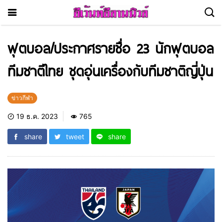
ฟุตบอล/ประกาศรายชื่อ 23 นักฟุตบอล
ทีมชาติไทย ชุดอุ่นเครื่องกับทีมชาติญี่ปุ่น
ข่าวกีฬา
19 ธ.ค. 2023
765
share
tweet
share