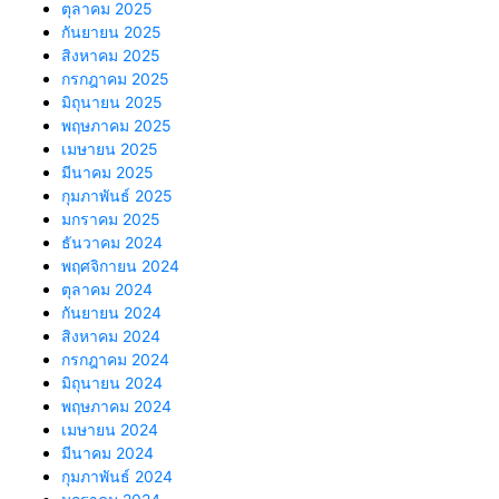
ตุลาคม 2025
กันยายน 2025
สิงหาคม 2025
กรกฎาคม 2025
มิถุนายน 2025
พฤษภาคม 2025
เมษายน 2025
มีนาคม 2025
กุมภาพันธ์ 2025
มกราคม 2025
ธันวาคม 2024
พฤศจิกายน 2024
ตุลาคม 2024
กันยายน 2024
สิงหาคม 2024
กรกฎาคม 2024
มิถุนายน 2024
พฤษภาคม 2024
เมษายน 2024
มีนาคม 2024
กุมภาพันธ์ 2024