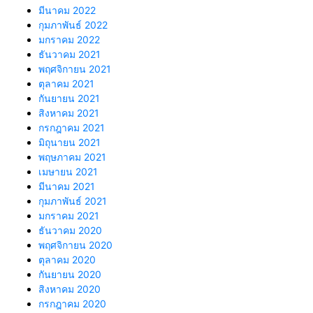
มีนาคม 2022
กุมภาพันธ์ 2022
มกราคม 2022
ธันวาคม 2021
พฤศจิกายน 2021
ตุลาคม 2021
กันยายน 2021
สิงหาคม 2021
กรกฎาคม 2021
มิถุนายน 2021
พฤษภาคม 2021
เมษายน 2021
มีนาคม 2021
กุมภาพันธ์ 2021
มกราคม 2021
ธันวาคม 2020
พฤศจิกายน 2020
ตุลาคม 2020
กันยายน 2020
สิงหาคม 2020
กรกฎาคม 2020