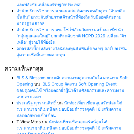
และพลังขับเคลื่อนเศรษฐกิจประเทศ
สำนักบริการวิชาการ ม.ขอนแก่น จัดอบรมหลักสูตร “ดับเพลิง
ขั้นต้น” ยกระดับศักยภาพเจ้าหน้าที่ท้องถิ่นรับมืออัคคีภัยตาม
มาตรฐานสากล
สำนักบริการวิชาการ มข. โชว์พลังนวัตกรรมสร้างอาชีพ นำ
“กลุ่มคูณแดงใหญ่” บุกเวทีระดับชาติ NCPD 2026 เปลี่ยน “ผ้า
เหลือ” สู่รายได้ที่ยั่งยืน
ถอดรหัสเบื้องหลังรางวัลนักลงทุนสัมพันธ์ของ ทรู คอร์ปอเรชั่น
สู่ความเชื่อมั่นจากตลาดทุน
ความเห็นล่าสุด
BLS & Blossom ยกระดับความงามสู่ความมั่นใจ ผ่านงาน Soft
Opening
บน
BLS Group จัดงาน Soft Opening Event
ขอบคุณคนไข้ พร้อมตอกย้ำผู้นำด้านศัลยกรรมและความงาม
แบบครบวงจร
ประเสริฐ สุวรรณสิทธิ์
บน
นักท่องเที่ยวเขื่อนอุบลรัตน์อุ่นใจ!
ร.ร.นานาชาติเมทนีดล มอบป้อมตำรวจจุดที่ 16 เสริมความ
ปลอดภัยทางเข้าเขื่อน
T.View Mtds
บน
นักท่องเที่ยวเขื่อนอุบลรัตน์อุ่นใจ!
ร.ร.นานาชาติเมทนีดล มอบป้อมตำรวจจุดที่ 16 เสริมความ