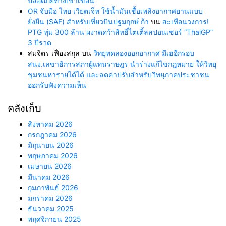
ปลอดภัยทางเข้าเขื่อน
OR จับมือ ไทย เวียตเจ็ท ใช้น้ำมันเชื้อเพลิงอากาศยานแบบ
ยั่งยืน (SAF) สำหรับเที่ยวบินปฐมฤกษ์ ก้า
บน
สะเทือนวงการ!
PTG ทุ่ม 300 ล้าน ผงาดคว้าสิทธิ์ไตเติ้ลสปอนเซอร์ “ThaiGP”
3 ปีรวด
สมจิตร เฟื่องสกุล
บน
วิทยุทดลองออกอากาศ มีเฮอีกรอบ
สนง.เลขาธิการสภาผู้แทนราษฎร นำร่างแก้ไขกฎหมาย ให้วิทยุ
ชุมชนหารายได้ได้ และลดค่าปรับสำหรับวิทยุภาคประชาชน
ออกรับฟังความเห็น
คลังเก็บ
สิงหาคม 2026
กรกฎาคม 2026
มิถุนายน 2026
พฤษภาคม 2026
เมษายน 2026
มีนาคม 2026
กุมภาพันธ์ 2026
มกราคม 2026
ธันวาคม 2025
พฤศจิกายน 2025