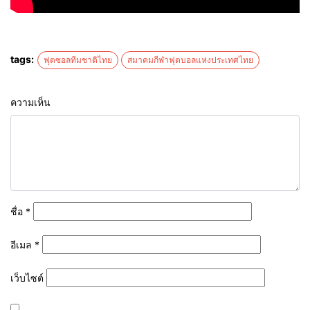
tags:
ฟุตซอลทีมชาติไทย
สมาคมกีฬาฟุตบอลแห่งประเทศไทย
ความเห็น
ชื่อ
*
อีเมล
*
เว็บไซต์