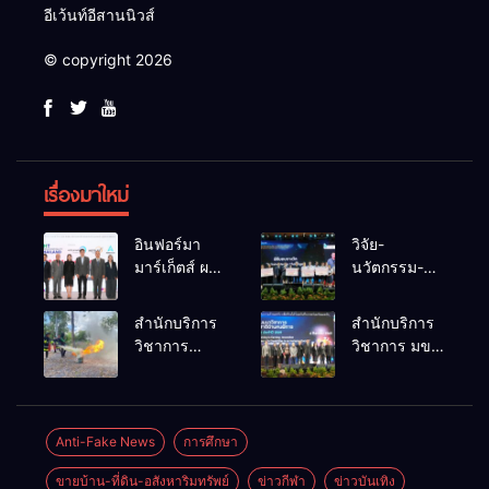
อีเว้นท์อีสานนิวส์
© copyright 2026
เรื่องมาใหม่
อินฟอร์มา
วิจัย-
มาร์เก็ตส์ ผนึก
นวัตกรรม-
เครือข่าย
เทคโนโลยี
ธุรกิจท่อง
คือโอกาสใหม่
สำนักบริการ
สำนักบริการ
เที่ยว-บริการ
ของคนพิการ
วิชาการ
วิชาการ มข.
จัด Food &
ไทย และพลัง
ม.ขอนแก่น
โชว์พลัง
Hospitality
ขับเคลื่อน
จัดอบรม
นวัตกรรม
Thailand
เศรษฐกิจ
หลักสูตร “ดับ
สร้างอาชีพ
2026 เชื่อม 4
ประเทศ
เพลิงขั้นต้น”
นำ “กลุ่มคูณ
Anti-Fake News
การศึกษา
งานใหญ่
ยกระดับ
แดงใหญ่” บุก
สร้างโอกาส
ขายบ้าน-ที่ดิน-อสังหาริมทรัพย์
ข่าวกีฬา
ข่าวบันเทิง
ศักยภาพเจ้า
เวทีระดับชาติ