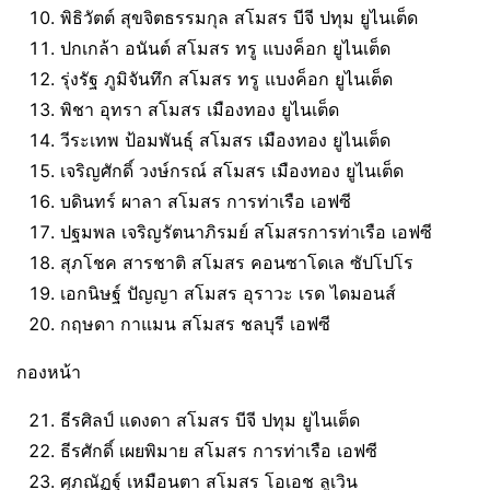
พิธิวัตต์ สุขจิตธรรมกุล สโมสร บีจี ปทุม ยูไนเต็ด
ปกเกล้า อนันต์ สโมสร ทรู แบงค็อก ยูไนเต็ด
รุ่งรัฐ ภูมิจันทึก สโมสร ทรู แบงค็อก ยูไนเต็ด
พิชา อุทรา สโมสร เมืองทอง ยูไนเต็ด
วีระเทพ ป้อมพันธุ์ สโมสร เมืองทอง ยูไนเต็ด
เจริญศักดิ์ วงษ์กรณ์ สโมสร เมืองทอง ยูไนเต็ด
บดินทร์ ผาลา สโมสร การท่าเรือ เอฟซี
ปฐมพล เจริญรัตนาภิรมย์ สโมสรการท่าเรือ เอฟซี
สุภโชค สารชาติ สโมสร คอนซาโดเล ซัปโปโร
เอกนิษฐ์ ปัญญา สโมสร อุราวะ เรด ไดมอนส์
กฤษดา กาแมน สโมสร ชลบุรี เอฟซี
กองหน้า
ธีรศิลป์ แดงดา สโมสร บีจี ปทุม ยูไนเต็ด
ธีรศักดิ์ เผยพิมาย สโมสร การท่าเรือ เอฟซี
ศุภณัฏฐ์ เหมือนตา สโมสร โอเอช ลูเวิน