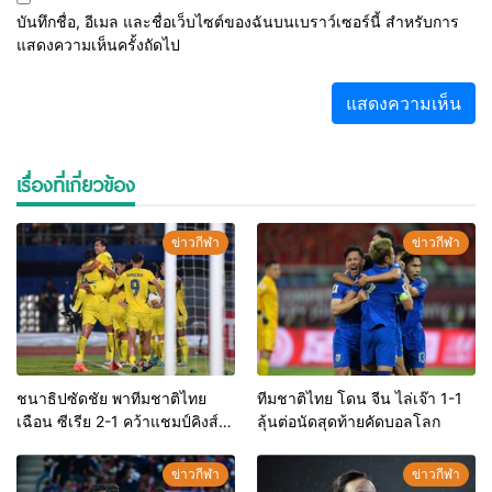
บันทึกชื่อ, อีเมล และชื่อเว็บไซต์ของฉันบนเบราว์เซอร์นี้ สำหรับการ
แสดงความเห็นครั้งถัดไป
เรื่องที่เกี่ยวข้อง
ข่าวกีฬา
ข่าวกีฬา
ชนาธิปซัดชัย พาทีมชาติไทย
ทีมชาติไทย โดน จีน ไล่เจ๊า 1-1
เฉือน ซีเรีย 2-1 คว้าแชมป์คิงส์
ลุ้นต่อนัดสุดท้ายคัดบอลโลก
คัพ ที่สงขลา
ข่าวกีฬา
ข่าวกีฬา