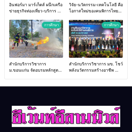
อินฟอร์มา มาร์เก็ตส์ ผนึกเครือ
วิจัย-นวัตกรรม-เทคโนโลยี คือ
ข่ายธุรกิจท่องเที่ยว-บริการ จัด
โอกาสใหม่ของคนพิการไทย
Food & Hospitality Thailand
และพลังขับเคลื่อนเศรษฐกิจ
2026 เชื่อม 4 งานใหญ่ สร้าง
ประเทศ
การศึกษา
การศึกษา
โอกาสธุรกิจครบวงจร ด้วย
ครับ
สำนักบริการวิชาการ
สำนักบริการวิชาการ มข. โชว์
ม.ขอนแก่น จัดอบรมหลักสูตร
พลังนวัตกรรมสร้างอาชีพ นำ
“ดับเพลิงขั้นต้น” ยกระดับ
“กลุ่มคูณแดงใหญ่” บุกเวที
ศักยภาพเจ้าหน้าที่ท้องถิ่น
ระดับชาติ NCPD 2026
รับมืออัคคีภัยตามมาตรฐาน
เปลี่ยน “ผ้าเหลือ” สู่รายได้ที่
สากล
ยั่งยืน