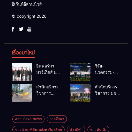
อีเว้นท์อีสานนิวส์
© copyright 2026
เรื่องมาใหม่
อินฟอร์มา
วิจัย-
มาร์เก็ตส์ ผนึก
นวัตกรรม-
เครือข่าย
เทคโนโลยี
ธุรกิจท่อง
คือโอกาสใหม่
สำนักบริการ
สำนักบริการ
เที่ยว-บริการ
ของคนพิการ
วิชาการ
วิชาการ มข.
จัด Food &
ไทย และพลัง
ม.ขอนแก่น
โชว์พลัง
Hospitality
ขับเคลื่อน
จัดอบรม
นวัตกรรม
Thailand
เศรษฐกิจ
หลักสูตร “ดับ
สร้างอาชีพ
2026 เชื่อม 4
ประเทศ
เพลิงขั้นต้น”
นำ “กลุ่มคูณ
Anti-Fake News
การศึกษา
งานใหญ่
ยกระดับ
แดงใหญ่” บุก
สร้างโอกาส
ขายบ้าน-ที่ดิน-อสังหาริมทรัพย์
ข่าวกีฬา
ข่าวบันเทิง
ศักยภาพเจ้า
เวทีระดับชาติ