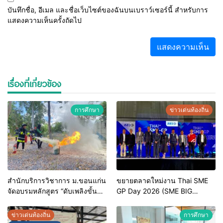
บันทึกชื่อ, อีเมล และชื่อเว็บไซต์ของฉันบนเบราว์เซอร์นี้ สำหรับการ
แสดงความเห็นครั้งถัดไป
เรื่องที่เกี่ยวข้อง
การศึกษา
ข่าวเด่นท้องถิ่น
สำนักบริการวิชาการ ม.ขอนแก่น
ขยายตลาดใหม่งาน Thai SME
จัดอบรมหลักสูตร “ดับเพลิงขั้น
GP Day 2026 (SME BIG
ต้น” ยกระดับศักยภาพเจ้าหน้าที่
MOVE)
ท้องถิ่นรับมืออัคคีภัยตาม
ข่าวเด่นท้องถิ่น
การศึกษา
มาตรฐานสากล