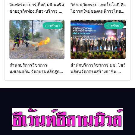
อินฟอร์มา มาร์เก็ตส์ ผนึกเครือ
วิจัย-นวัตกรรม-เทคโนโลยี คือ
ข่ายธุรกิจท่องเที่ยว-บริการ จัด
โอกาสใหม่ของคนพิการไทย
Food & Hospitality Thailand
และพลังขับเคลื่อนเศรษฐกิจ
2026 เชื่อม 4 งานใหญ่ สร้าง
ประเทศ
การศึกษา
การศึกษา
โอกาสธุรกิจครบวงจร ด้วย
ครับ
สำนักบริการวิชาการ
สำนักบริการวิชาการ มข. โชว์
ม.ขอนแก่น จัดอบรมหลักสูตร
พลังนวัตกรรมสร้างอาชีพ นำ
“ดับเพลิงขั้นต้น” ยกระดับ
“กลุ่มคูณแดงใหญ่” บุกเวที
ศักยภาพเจ้าหน้าที่ท้องถิ่น
ระดับชาติ NCPD 2026
รับมืออัคคีภัยตามมาตรฐาน
เปลี่ยน “ผ้าเหลือ” สู่รายได้ที่
สากล
ยั่งยืน