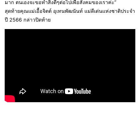
มาก ตนเองจะขอทำสิ่งดีๆต่อไปเพื่อสังคมของเราค่ะ”
สุดท้ายคุณแม่​เอื้อจิตต์​ อุเทนพัฒนันท์ แม่ดีเด่นแห่งชาติประจำ
ปี 2566 กล่าวปิดท้าย