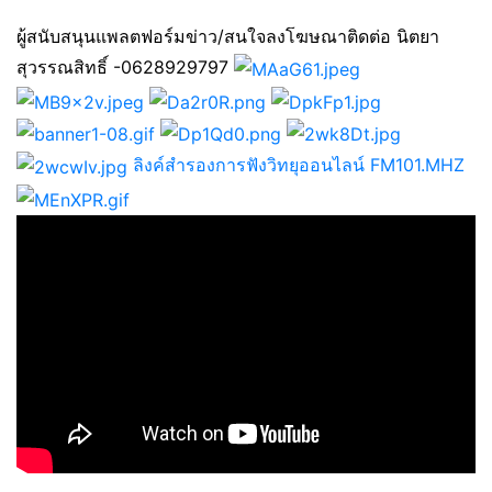
ผู้สนับสนุนแพลตฟอร์มข่าว/สนใจลงโฆษณาติดต่อ นิตยา
สุวรรณสิทธิ์ -0628929797
ลิงค์สำรองการฟังวิทยุออนไลน์ FM101.MHZ