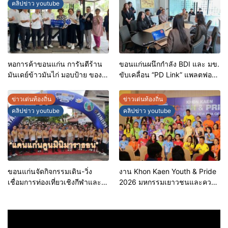
คลิปข่าว youtube
หอการค้าขอนแก่น การันตีร้าน
ขอนแก่นผนึกกำลัง BDI และ มข.
มันเดย์ข้าวมันไก่ มอบป้าย ของดี
ขับเคลื่อน “PD Link” แพลตฟอร์ม
ขอนแก่น ประจำปี 2569 เชิดชูผู้
ข้อมูลเมืองอัจฉริยะ มุ่งเป้าการ
ประกอบการคุณภาพ ยกระดับ
บริหารงานบนฐานข้อมูลที่
ข่าวเด่นท้องถิ่น
ข่าวเด่นท้องถิ่น
มาตรฐาน สร้างความเชื่อมั่นให้ผู้
แม่นยำและยั่งยืน
คลิปข่าว youtube
คลิปข่าว youtube
บริโภค
ขอนแก่นจัดกิจกรรมเดิน-วิ่ง
งาน Khon Kaen Youth & Pride
เชื่อมการท่องเที่ยวเชิงกีฬาและ
2026 มหกรรมเยาวชนและความ
วัฒนธรรม จัด “แคนแก่นคูนมินิ
หลากหลายทางเพศ จังหวัด
มาราธอน”
ขอนแก่น 2569