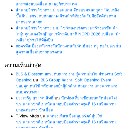
และพลังขับเคลื่อนเศรษฐกิจประเทศ
สำนักบริการวิชาการ ม.ขอนแก่น จัดอบรมหลักสูตร “ดับเพลิง
ขั้นต้น” ยกระดับศักยภาพเจ้าหน้าที่ท้องถิ่นรับมืออัคคีภัยตาม
มาตรฐานสากล
สำนักบริการวิชาการ มข. โชว์พลังนวัตกรรมสร้างอาชีพ นำ
“กลุ่มคูณแดงใหญ่” บุกเวทีระดับชาติ NCPD 2026 เปลี่ยน “ผ้า
เหลือ” สู่รายได้ที่ยั่งยืน
ถอดรหัสเบื้องหลังรางวัลนักลงทุนสัมพันธ์ของ ทรู คอร์ปอเรชั่น
สู่ความเชื่อมั่นจากตลาดทุน
ความเห็นล่าสุด
BLS & Blossom ยกระดับความงามสู่ความมั่นใจ ผ่านงาน Soft
Opening
บน
BLS Group จัดงาน Soft Opening Event
ขอบคุณคนไข้ พร้อมตอกย้ำผู้นำด้านศัลยกรรมและความงาม
แบบครบวงจร
ประเสริฐ สุวรรณสิทธิ์
บน
นักท่องเที่ยวเขื่อนอุบลรัตน์อุ่นใจ!
ร.ร.นานาชาติเมทนีดล มอบป้อมตำรวจจุดที่ 16 เสริมความ
ปลอดภัยทางเข้าเขื่อน
T.View Mtds
บน
นักท่องเที่ยวเขื่อนอุบลรัตน์อุ่นใจ!
ร.ร.นานาชาติเมทนีดล มอบป้อมตำรวจจุดที่ 16 เสริมความ
ปลอดภัยทางเข้าเขื่อน