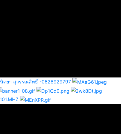
 นิตยา สุวรรณสิทธิ์ -0628929797
FM101.MHZ