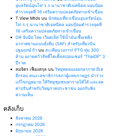
อุบลรัตน์อุ่นใจ! ร.ร.นานาชาติเมทนีดล มอบป้อม
ตำรวจจุดที่ 16 เสริมความปลอดภัยทางเข้าเขื่อน
T.View Mtds
บน
นักท่องเที่ยวเขื่อนอุบลรัตน์อุ่น
ใจ! ร.ร.นานาชาติเมทนีดล มอบป้อมตำรวจจุดที่
16 เสริมความปลอดภัยทางเข้าเขื่อน
OR จับมือ ไทย เวียตเจ็ท ใช้น้ำมันเชื้อเพลิง
อากาศยานแบบยั่งยืน (SAF) สำหรับเที่ยวบิน
ปฐมฤกษ์ ก้า
บน
สะเทือนวงการ! PTG ทุ่ม 300
ล้าน ผงาดคว้าสิทธิ์ไตเติ้ลสปอนเซอร์ “ThaiGP” 3
ปีรวด
สมจิตร เฟื่องสกุล
บน
วิทยุทดลองออกอากาศ มีเฮ
อีกรอบ สนง.เลขาธิการสภาผู้แทนราษฎร นำร่าง
แก้ไขกฎหมาย ให้วิทยุชุมชนหารายได้ได้ และลด
ค่าปรับสำหรับวิทยุภาคประชาชน ออกรับฟัง
ความเห็น
คลังเก็บ
สิงหาคม 2026
กรกฎาคม 2026
มิถุนายน 2026