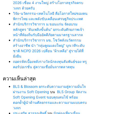
2026 เชื่อม 4 งานใหญ่ สร้างโอกาสธุรกิจครบ
วงจร ด้วยครับ
วิจัย-นวัตกรรม-เทคโนโลยี คือโอกาสใหม่ของคน
พิการไทย และพลังขับเคลื่อนเศรษฐกิจประเทศ
สำนักบริการวิชาการ ม.ขอนแก่น จัดอบรม
หลักสูตร “ดับเพลิงขั้นต้น” ยกระดับศักยภาพเจ้า
หน้าที่ท้องถิ่นรับมืออัคคีภัยตามมาตรฐานสากล
สำนักบริการวิชาการ มข. โชว์พลังนวัตกรรม
สร้างอาชีพ นำ “กลุ่มคูณแดงใหญ่” บุกเวทีระดับ
ชาติ NCPD 2026 เปลี่ยน “ผ้าเหลือ” สู่รายได้ที่
ยั่งยืน
ถอดรหัสเบื้องหลังรางวัลนักลงทุนสัมพันธ์ของ ทรู
คอร์ปอเรชั่น สู่ความเชื่อมั่นจากตลาดทุน
ความเห็นล่าสุด
BLS & Blossom ยกระดับความงามสู่ความมั่นใจ
ผ่านงาน Soft Opening
บน
BLS Group จัดงาน
Soft Opening Event ขอบคุณคนไข้ พร้อม
ตอกย้ำผู้นำด้านศัลยกรรมและความงามแบบครบ
วงจร
ประเสริฐ สุวรรณสิทธิ์
บน
นักท่องเที่ยวเขื่อน