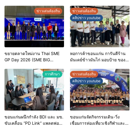
และการแข่งขันฟุตบอลวันรพี
ต้น” ยกระดับศักยภาพเจ้าหน้าที่
เพื่อเชื่อมความสัมพันธ์อันดีของ
ท้องถิ่นรับมืออัคคีภัยตาม
ข่าวเด่นท้องถิ่น
ข่าวเด่นท้องถิ่น
หน่วยงานในกระบวนการ
มาตรฐานสากล
คลิปข่าว youtube
ยุติธรรม
ขยายตลาดใหม่งาน Thai SME
หอการค้าขอนแก่น การันตีร้าน
GP Day 2026 (SME BIG
มันเดย์ข้าวมันไก่ มอบป้าย ของดี
MOVE)
ขอนแก่น ประจำปี 2569 เชิดชูผู้
ประกอบการคุณภาพ ยกระดับ
การศึกษา
ข่าวเด่นท้องถิ่น
มาตรฐาน สร้างความเชื่อมั่นให้ผู้
คลิปข่าว youtube
บริโภค
ขอนแก่นผนึกกำลัง BDI และ มข.
ขอนแก่นจัดกิจกรรมเดิน-วิ่ง
ขับเคลื่อน “PD Link” แพลตฟอร์ม
เชื่อมการท่องเที่ยวเชิงกีฬาและ
ข้อมูลเมืองอัจฉริยะ มุ่งเป้าการ
วัฒนธรรม จัด “แคนแก่นคูนมินิ