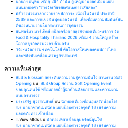
นายกฯ อนุทิน เชิดชู 264 กำนัน ผู้ใหญ่บ้านยอดเยี่ยม มอบ
แหนบทองคำ “รางวัลเกียรติยศแห่งการเสียสละ”
พิธีวางพวงมาลาถวายราชสักการะ เนื่องในวันรพี ประจำปี
2569 และการแข่งขันฟุตบอลวันรพี เพื่อเชื่อมความสัมพันธ์อัน
ดีของหน่วยงานในกระบวนการยุติธรรม
อินฟอร์มา มาร์เก็ตส์ ผนึกเครือข่ายธุรกิจท่องเที่ยว-บริการ จัด
Food & Hospitality Thailand 2026 เชื่อม 4 งานใหญ่ สร้าง
โอกาสธุรกิจครบวงจร ด้วยครับ
วิจัย-นวัตกรรม-เทคโนโลยี คือโอกาสใหม่ของคนพิการไทย
และพลังขับเคลื่อนเศรษฐกิจประเทศ
ความเห็นล่าสุด
BLS & Blossom ยกระดับความงามสู่ความมั่นใจ ผ่านงาน Soft
Opening
บน
BLS Group จัดงาน Soft Opening Event
ขอบคุณคนไข้ พร้อมตอกย้ำผู้นำด้านศัลยกรรมและความงาม
แบบครบวงจร
ประเสริฐ สุวรรณสิทธิ์
บน
นักท่องเที่ยวเขื่อนอุบลรัตน์อุ่นใจ!
ร.ร.นานาชาติเมทนีดล มอบป้อมตำรวจจุดที่ 16 เสริมความ
ปลอดภัยทางเข้าเขื่อน
T.View Mtds
บน
นักท่องเที่ยวเขื่อนอุบลรัตน์อุ่นใจ!
ร.ร.นานาชาติเมทนีดล มอบป้อมตำรวจจุดที่ 16 เสริมความ