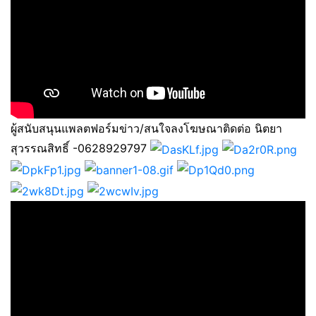
ผู้สนับสนุนแพลตฟอร์มข่าว/สนใจลงโฆษณาติดต่อ นิตยา
สุวรรณสิทธิ์ -0628929797