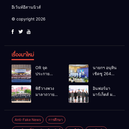
อีเว้นท์อีสานนิวส์
© copyright 2026
เรื่องมาใหม่
OR จุด
นายกฯ อนุทิน
ประกาย
เชิดชู 264
ศักยภาพ
กำนัน ผู้ใหญ่
เยาวชน ผ่าน
บ้านยอดเยี่ยม
พิธีวางพวง
อินฟอร์มา
กิจกรรม OR
มอบแหนบ
มาลาถวาย
มาร์เก็ตส์ ผนึก
Futsal Clinic
ทองคำ
ราชสักการะ
เครือข่าย
“รางวัล
เนื่องในวันรพี
ธุรกิจท่อง
เกียรติยศแห่ง
ประจำปี
เที่ยว-บริการ
การเสียสละ”
2569 และ
จัด Food &
Anti-Fake News
การศึกษา
การแข่งขัน
Hospitality