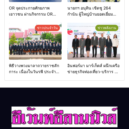
OR จุดประกายศักยภาพ
นายกฯ อนุทิน เชิดชู 264
เยาวชน ผ่านกิจกรรม OR
กำนัน ผู้ใหญ่บ้านยอดเยี่ยม
Futsal Clinic
มอบแหนบทองคำ “รางวัล
เกียรติยศแห่งการเสียสละ”
ข่าวประจำวัน
ข่าวพลังงาน
พิธีวางพวงมาลาถวายราชสัก
อินฟอร์มา มาร์เก็ตส์ ผนึกเครือ
การะ เนื่องในวันรพี ประจำปี
ข่ายธุรกิจท่องเที่ยว-บริการ จัด
2569 และการแข่งขันฟุตบอล
Food & Hospitality Thailand
วันรพี เพื่อเชื่อมความสัมพันธ์
2026 เชื่อม 4 งานใหญ่ สร้าง
อันดีของหน่วยงานใน
โอกาสธุรกิจครบวงจร ด้วย
กระบวนการยุติธรรม
ครับ