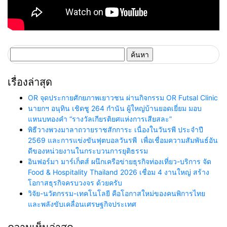
ค้นหา
สำหรับ:
เรื่องล่าสุด
OR จุดประกายศักยภาพเยาวชน ผ่านกิจกรรม OR Futsal Clinic
นายกฯ อนุทิน เชิดชู 264 กำนัน ผู้ใหญ่บ้านยอดเยี่ยม มอบ
แหนบทองคำ “รางวัลเกียรติยศแห่งการเสียสละ”
พิธีวางพวงมาลาถวายราชสักการะ เนื่องในวันรพี ประจำปี
2569 และการแข่งขันฟุตบอลวันรพี เพื่อเชื่อมความสัมพันธ์อัน
ดีของหน่วยงานในกระบวนการยุติธรรม
อินฟอร์มา มาร์เก็ตส์ ผนึกเครือข่ายธุรกิจท่องเที่ยว-บริการ จัด
Food & Hospitality Thailand 2026 เชื่อม 4 งานใหญ่ สร้าง
โอกาสธุรกิจครบวงจร ด้วยครับ
วิจัย-นวัตกรรม-เทคโนโลยี คือโอกาสใหม่ของคนพิการไทย
และพลังขับเคลื่อนเศรษฐกิจประเทศ