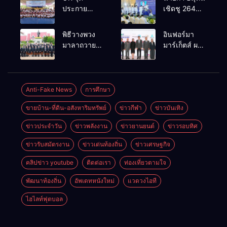
ประกาย
เชิดชู 264
ศักยภาพ
กำนัน ผู้ใหญ่
เยาวชน ผ่าน
บ้านยอดเยี่ยม
พิธีวางพวง
อินฟอร์มา
กิจกรรม OR
มอบแหนบ
มาลาถวาย
มาร์เก็ตส์ ผนึก
Futsal Clinic
ทองคำ
ราชสักการะ
เครือข่าย
“รางวัล
เนื่องในวันรพี
ธุรกิจท่อง
เกียรติยศแห่ง
ประจำปี
เที่ยว-บริการ
การเสียสละ”
2569 และ
จัด Food &
Anti-Fake News
การศึกษา
การแข่งขัน
Hospitality
ขายบ้าน-ที่ดิน-อสังหาริมทรัพย์
ข่าวกีฬา
ข่าวบันเทิง
ฟุตบอลวันรพี
Thailand
เพื่อเชื่อม
2026 เชื่อม 4
ข่าวประจำวัน
ข่าวพลังงาน
ข่าวยานยนต์
ข่าวรอบทิศ
ความสัมพันธ์
งานใหญ่
อันดีของ
สร้างโอกาส
ข่าวรับสมัตรงาน
ข่าวเด่นท้องถิ่น
ข่าวเศรษฐกิจ
หน่วยงานใน
ธุรกิจครบ
กระบวนการ
วงจร ด้วยครับ
คลิปข่าว youtube
ติดต่อเรา
ท่องเที่ยวตามใจ
ยุติธรรม
พัฒนาท้องถิ่น
อัพเดทหนังใหม่
แวดวงไอที
ไฮไลท์ฟุตบอล