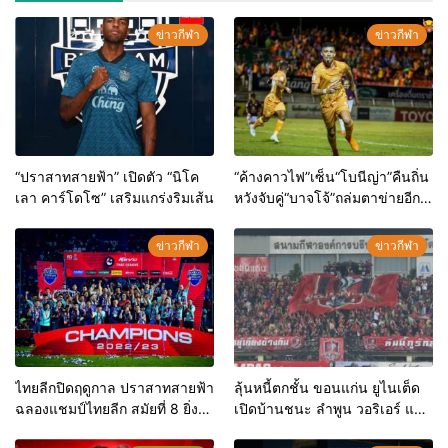
ข่าวกีฬา
ข่าวกีฬา
“ปราสาทสายฟ้า” เปิดตัว “นิโค
“ค้างคาวไฟ”เซ็น“โบนีญ่า”คืนถิ่น
เลา คาร์โดโซ” เสริมแกร่งริมเส้น
หวังจับคู่“บาจโจ้”ถล่มตาข่ายอีก
ครั้ง พร้อมดึง “ชูศักดิ์”นั่งโค้ชคู่
“ลักษณะ”ลุยไทยลีก
ข่าวกีฬา
ข่าวกีฬา
ไทยลีกปิดฤดูกาล ปราสาทสายฟ้า
ลุ้นหนี้ตกชั้น ขอนแก่น ยูไนเต็ด
ฉลองแชมป์ไทยลีก สมัยที่ 8 ยิ่ง
เปิดบ้านชนะ ลำพูน วอริเอร์ แบบ
ใหญ่
หืดขึ้นคอ 1-0