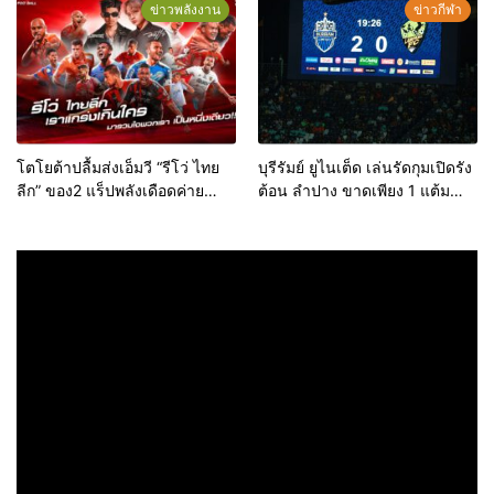
ข่าวพลังงาน
ข่าวกีฬา
โตโยต้าปลื้มส่งเอ็มวี “รีโว่ ไทย
บุรีรัมย์ ยูไนเต็ด เล่นรัดกุมเปิดรัง
ลีก” ของ2 แร็ปพลังเดือดค่าย
ต้อน ลำปาง ขาดเพียง 1 แต้ม
YUPP! เชียร์บอลไทยกระหึ่มไรม์
ใกล้แชมป์ไทยลีกสมัย 8 ทุกที
มันส์