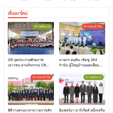
เรื่องมาใหม่
ข่าวพลังงาน
ข่าวประจำวัน
OR จุดประกายศักยภาพ
นายกฯ อนุทิน เชิดชู 264
เยาวชน ผ่านกิจกรรม OR
กำนัน ผู้ใหญ่บ้านยอดเยี่ยม
Futsal Clinic
มอบแหนบทองคำ “รางวัล
เกียรติยศแห่งการเสียสละ”
ข่าวประจำวัน
ข่าวพลังงาน
พิธีวางพวงมาลาถวายราชสัก
อินฟอร์มา มาร์เก็ตส์ ผนึกเครือ