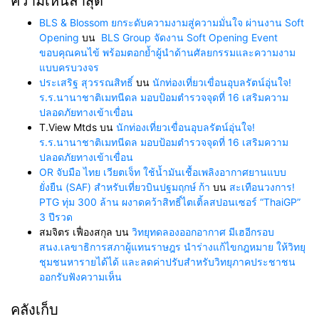
ความเห็นล่าสุด
BLS & Blossom ยกระดับความงามสู่ความมั่นใจ ผ่านงาน Soft
Opening
บน
BLS Group จัดงาน Soft Opening Event
ขอบคุณคนไข้ พร้อมตอกย้ำผู้นำด้านศัลยกรรมและความงาม
แบบครบวงจร
ประเสริฐ สุวรรณสิทธิ์
บน
นักท่องเที่ยวเขื่อนอุบลรัตน์อุ่นใจ!
ร.ร.นานาชาติเมทนีดล มอบป้อมตำรวจจุดที่ 16 เสริมความ
ปลอดภัยทางเข้าเขื่อน
T.View Mtds
บน
นักท่องเที่ยวเขื่อนอุบลรัตน์อุ่นใจ!
ร.ร.นานาชาติเมทนีดล มอบป้อมตำรวจจุดที่ 16 เสริมความ
ปลอดภัยทางเข้าเขื่อน
OR จับมือ ไทย เวียตเจ็ท ใช้น้ำมันเชื้อเพลิงอากาศยานแบบ
ยั่งยืน (SAF) สำหรับเที่ยวบินปฐมฤกษ์ ก้า
บน
สะเทือนวงการ!
PTG ทุ่ม 300 ล้าน ผงาดคว้าสิทธิ์ไตเติ้ลสปอนเซอร์ “ThaiGP”
3 ปีรวด
สมจิตร เฟื่องสกุล
บน
วิทยุทดลองออกอากาศ มีเฮอีกรอบ
สนง.เลขาธิการสภาผู้แทนราษฎร นำร่างแก้ไขกฎหมาย ให้วิทยุ
ชุมชนหารายได้ได้ และลดค่าปรับสำหรับวิทยุภาคประชาชน
ออกรับฟังความเห็น
คลังเก็บ