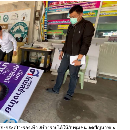
ื้อ-กระเป๋า-รองเท้า สร้างรายได้ให้กับชุมชน ลดปัญหาขยะ