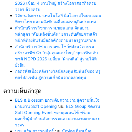
2026 เชื่อม 4 งานใหญ่ สร้างโอกาสธุรกิจครบ
วงจร ด้วยครับ
วิจัย-นวัตกรรม-เทคโนโลยี คือโอกาสใหม่ของคน
พิการไทย และพลังขับเคลื่อนเศรษฐกิจประเทศ
สำนักบริการวิชาการ ม.ขอนแก่น จัดอบรม
หลักสูตร “ดับเพลิงขั้นต้น” ยกระดับศักยภาพเจ้า
หน้าที่ท้องถิ่นรับมืออัคคีภัยตามมาตรฐานสากล
สำนักบริการวิชาการ มข. โชว์พลังนวัตกรรม
สร้างอาชีพ นำ “กลุ่มคูณแดงใหญ่” บุกเวทีระดับ
ชาติ NCPD 2026 เปลี่ยน “ผ้าเหลือ” สู่รายได้ที่
ยั่งยืน
ถอดรหัสเบื้องหลังรางวัลนักลงทุนสัมพันธ์ของ ทรู
คอร์ปอเรชั่น สู่ความเชื่อมั่นจากตลาดทุน
ความเห็นล่าสุด
BLS & Blossom ยกระดับความงามสู่ความมั่นใจ
ผ่านงาน Soft Opening
บน
BLS Group จัดงาน
Soft Opening Event ขอบคุณคนไข้ พร้อม
ตอกย้ำผู้นำด้านศัลยกรรมและความงามแบบครบ
วงจร
ประเสริฐ สุวรรณสิทธิ์
บน
นักท่องเที่ยวเขื่อน