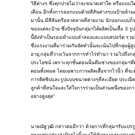
วิธีต่างๆ ซึ่งทุกป่ายไม่ว่าจะขนาดเท่าใด หรือแบบใด
เดือน อีกทั้งการออกแบบด้วยสีสันต่างๆบนป้ายล้วนส
มานั้น มีสีสันหรือลวดลายที่สวยงาม นักออกแบบก็
ของแต่ละป้าย ซึ่งปัจจุบันกลุ่มฯได้ผลิตเป็นเสื้อ 
นี้ยังทำเป็นรองเท้าแบบลำลองและแบบสปอร์ต รว
ซึ่งแรงงานที่มาร่วมกันจัดทำนั้นจะเน้นไปที่กลุ่มผู้สูงอ
อายุ,กลุ่มที่ว่างเว้นจากการทำไร่ทำนา รวมไปถึงกล
ประโยชน์ เพราะทุกขั้นตอนนั้นทีมช่างของกลุ่มฯ
ตอนทั้งหมด โดยเฉพาะการผลิตเสื้อจากไวนิ้ว ที่จะต
การติดซิปและรูปแบบขนาดต่างๆที่ละเอียด ประณีต
ลูกค้าที่สนใจและใส่ใจการร่วมเป็นส่วนหนึ่งขอ
อย่างสูงสุด”
นายณัฐวุฒิ กล่าวต่ออีกว่า ด้วยการที่กลุ่มฯรับแปร
ทราบข่าวต่างส่งป้ายไวนิ้วมาให้กับทางกลุ่มอย่างต่