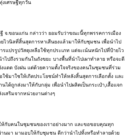
ุ่งเศรษฐีทุกวัน
ฐี จ.ขอนแก่น กล่าวว่า ยอมรับว่าขณะนี้ทุกพรรคการเมือง
ยไวนิลที่สิ้นสุดการหาเสีนยงแล้วมาให้กับชุมชน เพื่อนำไป
ารแปรรูปวัสดุเหลือใช้ทุกประเภท แต่จะเน้นหนักไปที่ป้ายไว
ูกนำไปถึงรวมกันในถังขยะ บางพื้นที่นำไปเผาทำลาย หรือจะดี
บังแดด บังฝน แต่ด้วยความตั้งใจจริงของคนในชุมชนที่ร่วม
ช้มาใชให้เกิดประโยชน์ทำให้หลังสิ้นสุดการเลือกตั้ง และ
านได้ถูกส่งมาให้กับกลุ่ม เพื่อนำไปผลิตเป็นกระเป๋า,เสื้อแจก
ส่งเสริมจากหน่วยงานต่างๆ
ีพให้กับคนในชุมชนของเราอย่างมาก และขอขอบคุณทุก
ที่ผ่านมา มามอบให้กับชุมชน ดีกว่านำไปทิ้งหรือทำลายด้วย