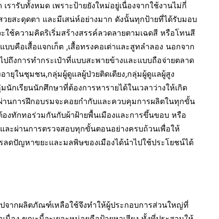
 เรารับทั้งหมด เพราะป้ายยังใหม่อยู่เนื่องจากใช้งานไม่กี่
วยสะดุดตา และมีเสน่ห์อย่างมาก ดังนั้นทุกป้ายที่ได้รับมอบ
จะใช้ความคิดริเริ่มสร้างสรรค์ลวดลายตามเฉดสี หรือโทนสี
3 รูปแบบคือเสื้อแจกเก็ต ,เสื้อทรงคอเต่าและสูทลำลอง นอกจาก
มไปถึงการทำกระเป๋าที่แบบสะพายข้างและแบบถือจ่ายตลาด
ายุในชุมชน,กลุ่มผู้ดูแลผู้ป่วยติดเตียง,กลุ่มผู้ดูแลผู้สูง
ุ่มนักเรียนนักศึกษาที่ต้องการหารายได้ในเวลาว่างให้เกิด
ที่ผ่านการฝึกอบรมจะคอยกำกับและควบคุมการผลิตในทุกขั้น
้องทักทอร่วมกันกับผ้าฝ้ายพื้นเมืองและการขึ้นขอบ หรือ
และผ่านการตรวจสอบทุกขั้นตอนอย่างครบถ้วนเพื่อให้
งการลดปัญหาขยะและมลพิษของเมืองได้นำไปใช้ประโยชน์ได้
รูปจากผลิตภัณฑ์เหลือใช้จึงทำให้ผู้ประกอบการส่วนใหญ่ที่
อเนื่อง ขณะนี้จะเยอะหน่อยคือป้ายหาเสียง ทั้งที่ประสานให้