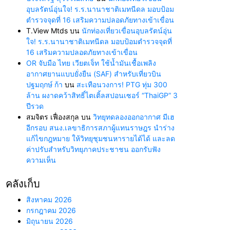
อุบลรัตน์อุ่นใจ! ร.ร.นานาชาติเมทนีดล มอบป้อม
ตำรวจจุดที่ 16 เสริมความปลอดภัยทางเข้าเขื่อน
T.View Mtds
บน
นักท่องเที่ยวเขื่อนอุบลรัตน์อุ่น
ใจ! ร.ร.นานาชาติเมทนีดล มอบป้อมตำรวจจุดที่
16 เสริมความปลอดภัยทางเข้าเขื่อน
OR จับมือ ไทย เวียตเจ็ท ใช้น้ำมันเชื้อเพลิง
อากาศยานแบบยั่งยืน (SAF) สำหรับเที่ยวบิน
ปฐมฤกษ์ ก้า
บน
สะเทือนวงการ! PTG ทุ่ม 300
ล้าน ผงาดคว้าสิทธิ์ไตเติ้ลสปอนเซอร์ “ThaiGP” 3
ปีรวด
สมจิตร เฟื่องสกุล
บน
วิทยุทดลองออกอากาศ มีเฮ
อีกรอบ สนง.เลขาธิการสภาผู้แทนราษฎร นำร่าง
แก้ไขกฎหมาย ให้วิทยุชุมชนหารายได้ได้ และลด
ค่าปรับสำหรับวิทยุภาคประชาชน ออกรับฟัง
ความเห็น
คลังเก็บ
สิงหาคม 2026
กรกฎาคม 2026
มิถุนายน 2026