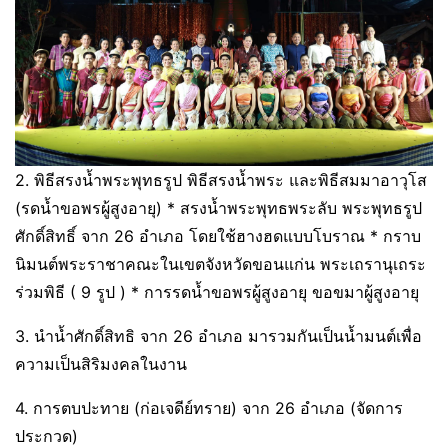
2. พิธีสรงน้ำพระพุทธรูป พิธีสรงน้ำพระ และพิธีสมมาอาวุโส
(รดน้ำขอพรผู้สูงอายุ) * สรงน้ำพระพุทธพระลับ พระพุทธรูป
ศักดิ์สิทธิ์ จาก 26 อำเภอ โดยใช้ฮางฮดแบบโบราณ * กราบ
นิมนต์พระราชาคณะในเขตจังหวัดขอนแก่น พระเถรานุเถระ
ร่วมพิธี ( 9 รูป ) * การรดน้ำขอพรผู้สูงอายุ ขอขมาผู้สูงอายุ
3. นำน้ำศักดิ์สิทธิ จาก 26 อำเภอ มารวมกันเป็นน้ำมนต์เพื่อ
ความเป็นสิริมงคลในงาน
4. การตบปะทาย (ก่อเจดีย์ทราย) จาก 26 อำเภอ (จัดการ
ประกวด)