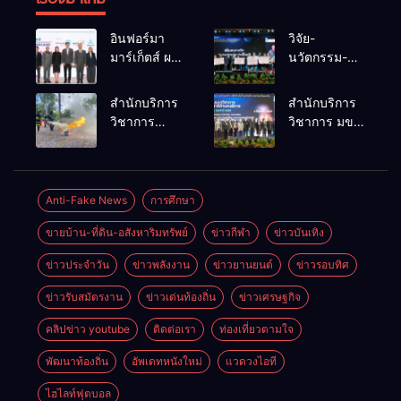
อินฟอร์มา
วิจัย-
มาร์เก็ตส์ ผนึก
นวัตกรรม-
เครือข่าย
เทคโนโลยี
ธุรกิจท่อง
คือโอกาสใหม่
สำนักบริการ
สำนักบริการ
เที่ยว-บริการ
ของคนพิการ
วิชาการ
วิชาการ มข.
จัด Food &
ไทย และพลัง
ม.ขอนแก่น
โชว์พลัง
Hospitality
ขับเคลื่อน
จัดอบรม
นวัตกรรม
Thailand
เศรษฐกิจ
หลักสูตร “ดับ
สร้างอาชีพ
2026 เชื่อม 4
ประเทศ
เพลิงขั้นต้น”
นำ “กลุ่มคูณ
Anti-Fake News
การศึกษา
งานใหญ่
ยกระดับ
แดงใหญ่” บุก
สร้างโอกาส
ขายบ้าน-ที่ดิน-อสังหาริมทรัพย์
ข่าวกีฬา
ข่าวบันเทิง
ศักยภาพเจ้า
เวทีระดับชาติ
ธุรกิจครบ
หน้าที่ท้องถิ่น
NCPD 2026
วงจร ด้วยครับ
ข่าวประจำวัน
ข่าวพลังงาน
ข่าวยานยนต์
ข่าวรอบทิศ
รับมืออัคคีภัย
เปลี่ยน “ผ้า
ตามมาตรฐาน
เหลือ” สู่ราย
ข่าวรับสมัตรงาน
ข่าวเด่นท้องถิ่น
ข่าวเศรษฐกิจ
สากล
ได้ที่ยั่งยืน
คลิปข่าว youtube
ติดต่อเรา
ท่องเที่ยวตามใจ
พัฒนาท้องถิ่น
อัพเดทหนังใหม่
แวดวงไอที
ไฮไลท์ฟุตบอล