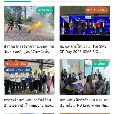
การศึกษา
ข่าวเด่นท้องถิ่น
สำนักบริการวิชาการ ม.ขอนแก่น
ขยายตลาดใหม่งาน Thai SME
จัดอบรมหลักสูตร “ดับเพลิงขั้น
GP Day 2026 (SME BIG
ต้น” ยกระดับศักยภาพเจ้าหน้าที่
MOVE)
ท้องถิ่นรับมืออัคคีภัยตาม
ข่าวเด่นท้องถิ่น
การศึกษา
มาตรฐานสากล
คลิปข่าว youtube
หอการค้าขอนแก่น การันตีร้าน
ขอนแก่นผนึกกำลัง BDI และ มข.
มันเดย์ข้าวมันไก่ มอบป้าย ของดี
ขับเคลื่อน “PD Link” แพลตฟอร์ม
ขอนแก่น ประจำปี 2569 เชิดชูผู้
ข้อมูลเมืองอัจฉริยะ มุ่งเป้าการ