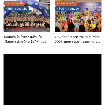
ประกอบการคุณภาพ ยกระดับ
บริหารงานบนฐานข้อมูลที่
ข่าวเด่นท้องถิ่น
ข่าวเด่นท้องถิ่น
มาตรฐาน สร้างความเชื่อมั่นให้ผู้
แม่นยำและยั่งยืน
คลิปข่าว youtube
คลิปข่าว youtube
บริโภค
ขอนแก่นจัดกิจกรรมเดิน-วิ่ง
งาน Khon Kaen Youth & Pride
เชื่อมการท่องเที่ยวเชิงกีฬาและ
2026 มหกรรมเยาวชนและความ
วัฒนธรรม จัด “แคนแก่นคูนมินิ
หลากหลายทางเพศ จังหวัด
มาราธอน”
ขอนแก่น 2569