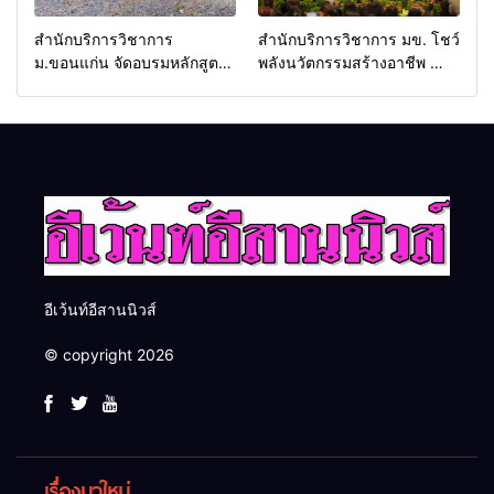
สำนักบริการวิชาการ
สำนักบริการวิชาการ มข. โชว์
ม.ขอนแก่น จัดอบรมหลักสูตร
พลังนวัตกรรมสร้างอาชีพ นำ
“ดับเพลิงขั้นต้น” ยกระดับ
“กลุ่มคูณแดงใหญ่” บุกเวที
ศักยภาพเจ้าหน้าที่ท้องถิ่น
ระดับชาติ NCPD 2026
รับมืออัคคีภัยตามมาตรฐาน
เปลี่ยน “ผ้าเหลือ” สู่รายได้ที่
สากล
ยั่งยืน
อีเว้นท์อีสานนิวส์
© copyright 2026
เรื่องมาใหม่