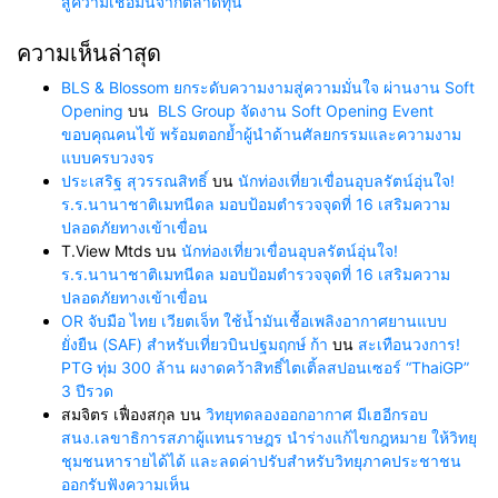
สู่ความเชื่อมั่นจากตลาดทุน
ความเห็นล่าสุด
BLS & Blossom ยกระดับความงามสู่ความมั่นใจ ผ่านงาน Soft
Opening
บน
BLS Group จัดงาน Soft Opening Event
ขอบคุณคนไข้ พร้อมตอกย้ำผู้นำด้านศัลยกรรมและความงาม
แบบครบวงจร
ประเสริฐ สุวรรณสิทธิ์
บน
นักท่องเที่ยวเขื่อนอุบลรัตน์อุ่นใจ!
ร.ร.นานาชาติเมทนีดล มอบป้อมตำรวจจุดที่ 16 เสริมความ
ปลอดภัยทางเข้าเขื่อน
T.View Mtds
บน
นักท่องเที่ยวเขื่อนอุบลรัตน์อุ่นใจ!
ร.ร.นานาชาติเมทนีดล มอบป้อมตำรวจจุดที่ 16 เสริมความ
ปลอดภัยทางเข้าเขื่อน
OR จับมือ ไทย เวียตเจ็ท ใช้น้ำมันเชื้อเพลิงอากาศยานแบบ
ยั่งยืน (SAF) สำหรับเที่ยวบินปฐมฤกษ์ ก้า
บน
สะเทือนวงการ!
PTG ทุ่ม 300 ล้าน ผงาดคว้าสิทธิ์ไตเติ้ลสปอนเซอร์ “ThaiGP”
3 ปีรวด
สมจิตร เฟื่องสกุล
บน
วิทยุทดลองออกอากาศ มีเฮอีกรอบ
สนง.เลขาธิการสภาผู้แทนราษฎร นำร่างแก้ไขกฎหมาย ให้วิทยุ
ชุมชนหารายได้ได้ และลดค่าปรับสำหรับวิทยุภาคประชาชน
ออกรับฟังความเห็น