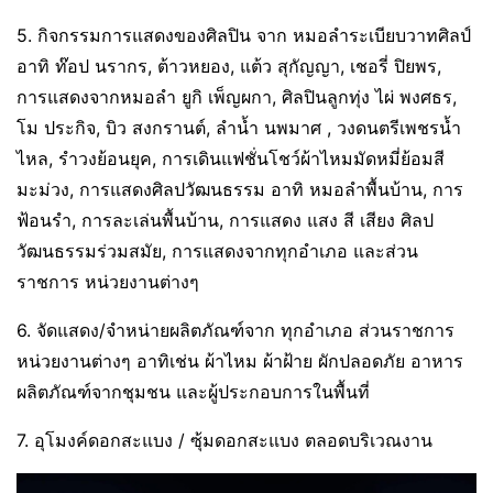
5. กิจกรรมการแสดงของศิลปิน จาก หมอลำระเบียบวาทศิลป์
อาทิ ท๊อป นรากร, ต้าวหยอง, แต้ว สุกัญญา, เชอรี่ ปิยพร,
การแสดงจากหมอลำ ยูกิ เพ็ญผกา, ศิลปินลูกทุ่ง ไผ่ พงศธร,
โม ประกิจ, บิว สงกรานต์, ลำน้ำ นพมาศ , วงดนตรีเพชรน้ำ
ไหล, รำวงย้อนยุค, การเดินแฟชั่นโชว์ผ้าไหมมัดหมี่ย้อมสี
มะม่วง, การแสดงศิลปวัฒนธรรม อาทิ หมอลำพื้นบ้าน, การ
ฟ้อนรำ, การละเล่นพื้นบ้าน, การแสดง แสง สี เสียง ศิลป
วัฒนธรรมร่วมสมัย, การแสดงจากทุกอำเภอ และส่วน
ราชการ หน่วยงานต่างๆ
6. จัดแสดง/จำหน่ายผลิตภัณฑ์จาก ทุกอำเภอ ส่วนราชการ
หน่วยงานต่างๆ อาทิเช่น ผ้าไหม ผ้าฝ้าย ผักปลอดภัย อาหาร
ผลิตภัณฑ์จากชุมชน และผู้ประกอบการในพื้นที่
7. อุโมงค์ดอกสะแบง / ซุ้มดอกสะแบง ตลอดบริเวณงาน