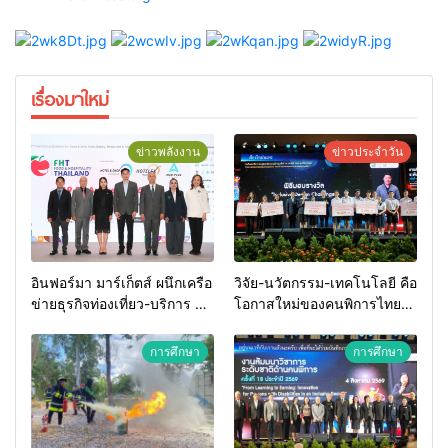
เรื่องมาใหม่
ข่าวพลังงาน
ข่าวประจำวัน
อินฟอร์มา มาร์เก็ตส์ ผนึกเครือ
วิจัย-นวัตกรรม-เทคโนโลยี คือ
ข่ายธุรกิจท่องเที่ยว-บริการ จัด
โอกาสใหม่ของคนพิการไทย
Food & Hospitality Thailand
และพลังขับเคลื่อนเศรษฐกิจ
2026 เชื่อม 4 งานใหญ่ สร้าง
ประเทศ
การศึกษา
การศึกษา
โอกาสธุรกิจครบวงจร ด้วย
ครับ