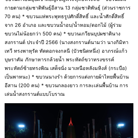
กายตามกลุ่มชาติพันธุ์อีสาน 13 กลุ่มชาติพันธุ์ (ส่วนราชการ
70 คน) * ขบวนแห่พระพุทธรูปศักดิ์สิทธิ์ และน้ำศักดิ์สิทธิ์
จาก 26 อำเภอ และขบวนน้ำอบ/น้ำหอม/ดอกไม้ (ผู้ร่วม
ขบวนไม่น้อยกว่า 500 คน) * ขบวนเกวียนบุปผชาตินาง
สงกรานต์ ประจำปี 2566 (นางสงกรานต์นามว่า นางกิมิทา
เทวี ทรงพาหุรัด ทัดดอกจงกลนี (บัวชนิดหนึ่ง) อาภรณ์แก้ว
บุษราคัม ภักษาหารกล้วยน้ำ พระหัตถ์ขวาทรงขรรค์
พระหัตถ์ซ้ายทรงพิณ เสด็จนั่ง มาเหนือหลังมหิงส์ (กระบือ)
เป็นพาหนะ) * ขบวนนางรำ ด้วยการแต่งกายผ้าไทยพื้นบ้าน
อีสาน (200 คน) * ขบวนกลองยาว การละเล่นพื้นบ้าน การ
เล่นน้ำสงกรานต์แบบโบราณ