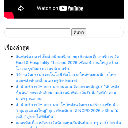
ค้นหา
สำหรับ:
เรื่องล่าสุด
อินฟอร์มา มาร์เก็ตส์ ผนึกเครือข่ายธุรกิจท่องเที่ยว-บริการ จัด
Food & Hospitality Thailand 2026 เชื่อม 4 งานใหญ่ สร้าง
โอกาสธุรกิจครบวงจร ด้วยครับ
วิจัย-นวัตกรรม-เทคโนโลยี คือโอกาสใหม่ของคนพิการไทย
และพลังขับเคลื่อนเศรษฐกิจประเทศ
สำนักบริการวิชาการ ม.ขอนแก่น จัดอบรมหลักสูตร “ดับเพลิง
ขั้นต้น” ยกระดับศักยภาพเจ้าหน้าที่ท้องถิ่นรับมืออัคคีภัยตาม
มาตรฐานสากล
สำนักบริการวิชาการ มข. โชว์พลังนวัตกรรมสร้างอาชีพ นำ
“กลุ่มคูณแดงใหญ่” บุกเวทีระดับชาติ NCPD 2026 เปลี่ยน “ผ้า
เหลือ” สู่รายได้ที่ยั่งยืน
ถอดรหัสเบื้องหลังรางวัลนักลงทุนสัมพันธ์ของ ทรู คอร์ปอเรชั่น