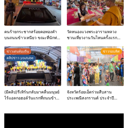
นี้
คนร้ายกระชากสร้อยคอทองคำ
วัดหนองแวงพระอารามหลวง
บนถนนข้าวเหนียว ขณะที่นักท่อง
ชวนเที่ยวงานวันไหนครั้งแรก
เที่ยวโดนขโมยโทรศัพท์มือถืออีก
ของเมืองขอนแก่น
2 เครื่อง
ข่าวเด่นท้องถิ่น
ข่าวรอบทิศ
คลิปข่าว youtube
(มีคลิป)รีเทิร์นกลับมาคลื่นมนุษย์
จังหวัดร้อยเอ็ดร่วมสืบสาน
ไร้แอลกอฮอล์วันแรกที่ถนนข้าว
ประเพณีสงกรานต์ ประจำปี
เหนียวขอนแก่นคึกคัก
2566 ภายใต้แนวคิด “สงกรานต์
ร้อยเอ็ด ม่วนซื่น เมืองเกินร้อย”