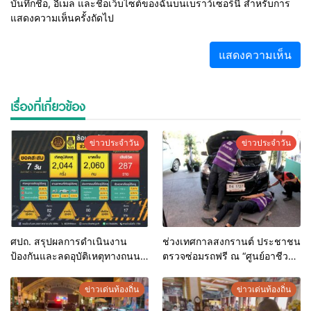
บันทึกชื่อ, อีเมล และชื่อเว็บไซต์ของฉันบนเบราว์เซอร์นี้ สำหรับการ
แสดงความเห็นครั้งถัดไป
เรื่องที่เกี่ยวข้อง
ข่าวประจำวัน
ข่าวประจำวัน
ศปถ. สรุปผลการดำเนินงาน
ช่วงเทศกาลสงกรานต์ ประชาชน
ป้องกันและลดอุบัติเหตุทางถนน
ตรวจซ่อมรถฟรี ณ “ศูนย์อาชีวะ
สงกรานต์ 67 เกิดอุบัติเหตุรวม
อาสา ร่วมด้วยช่วยประชาชน
2,044 ครั้ง ผู้บาดเจ็บรวม 2,060
(Fix it Center)” จำนวน 104 จุด
ข่าวเด่นท้องถิ่น
ข่าวเด่นท้องถิ่น
คน ผู้เสียชีวิต รวม 287
ทั่วประเทศ ระหว่าง 11 – 17 เม.ย