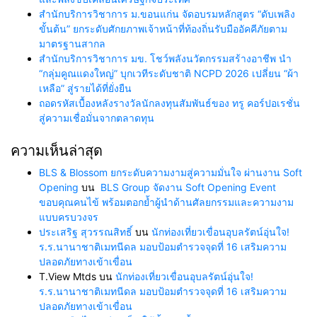
สำนักบริการวิชาการ ม.ขอนแก่น จัดอบรมหลักสูตร “ดับเพลิง
ขั้นต้น” ยกระดับศักยภาพเจ้าหน้าที่ท้องถิ่นรับมืออัคคีภัยตาม
มาตรฐานสากล
สำนักบริการวิชาการ มข. โชว์พลังนวัตกรรมสร้างอาชีพ นำ
“กลุ่มคูณแดงใหญ่” บุกเวทีระดับชาติ NCPD 2026 เปลี่ยน “ผ้า
เหลือ” สู่รายได้ที่ยั่งยืน
ถอดรหัสเบื้องหลังรางวัลนักลงทุนสัมพันธ์ของ ทรู คอร์ปอเรชั่น
สู่ความเชื่อมั่นจากตลาดทุน
ความเห็นล่าสุด
BLS & Blossom ยกระดับความงามสู่ความมั่นใจ ผ่านงาน Soft
Opening
บน
BLS Group จัดงาน Soft Opening Event
ขอบคุณคนไข้ พร้อมตอกย้ำผู้นำด้านศัลยกรรมและความงาม
แบบครบวงจร
ประเสริฐ สุวรรณสิทธิ์
บน
นักท่องเที่ยวเขื่อนอุบลรัตน์อุ่นใจ!
ร.ร.นานาชาติเมทนีดล มอบป้อมตำรวจจุดที่ 16 เสริมความ
ปลอดภัยทางเข้าเขื่อน
T.View Mtds
บน
นักท่องเที่ยวเขื่อนอุบลรัตน์อุ่นใจ!
ร.ร.นานาชาติเมทนีดล มอบป้อมตำรวจจุดที่ 16 เสริมความ
ปลอดภัยทางเข้าเขื่อน