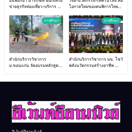
อินฟอร์มา มาร์เก็ตส์ ผนึกเครือ
วิจัย-นวัตกรรม-เทคโนโลยี คือ
ข่ายธุรกิจท่องเที่ยว-บริการ จัด
โอกาสใหม่ของคนพิการไทย
Food & Hospitality Thailand
และพลังขับเคลื่อนเศรษฐกิจ
2026 เชื่อม 4 งานใหญ่ สร้าง
ประเทศ
การศึกษา
การศึกษา
โอกาสธุรกิจครบวงจร ด้วย
ครับ
สำนักบริการวิชาการ
สำนักบริการวิชาการ มข. โชว์
ม.ขอนแก่น จัดอบรมหลักสูตร
พลังนวัตกรรมสร้างอาชีพ นำ
“ดับเพลิงขั้นต้น” ยกระดับ
“กลุ่มคูณแดงใหญ่” บุกเวที
ศักยภาพเจ้าหน้าที่ท้องถิ่น
ระดับชาติ NCPD 2026
รับมืออัคคีภัยตามมาตรฐาน
เปลี่ยน “ผ้าเหลือ” สู่รายได้ที่
สากล
ยั่งยืน
อีเว้นท์อีสานนิวส์