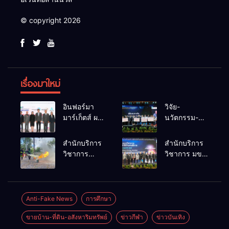
© copyright 2026
เรื่องมาใหม่
อินฟอร์มา
วิจัย-
มาร์เก็ตส์ ผนึก
นวัตกรรม-
เครือข่าย
เทคโนโลยี
ธุรกิจท่อง
คือโอกาสใหม่
สำนักบริการ
สำนักบริการ
เที่ยว-บริการ
ของคนพิการ
วิชาการ
วิชาการ มข.
จัด Food &
ไทย และพลัง
ม.ขอนแก่น
โชว์พลัง
Hospitality
ขับเคลื่อน
จัดอบรม
นวัตกรรม
Thailand
เศรษฐกิจ
หลักสูตร “ดับ
สร้างอาชีพ
2026 เชื่อม 4
ประเทศ
เพลิงขั้นต้น”
นำ “กลุ่มคูณ
Anti-Fake News
การศึกษา
งานใหญ่
ยกระดับ
แดงใหญ่” บุก
สร้างโอกาส
ขายบ้าน-ที่ดิน-อสังหาริมทรัพย์
ข่าวกีฬา
ข่าวบันเทิง
ศักยภาพเจ้า
เวทีระดับชาติ
ธุรกิจครบ
หน้าที่ท้องถิ่น
NCPD 2026