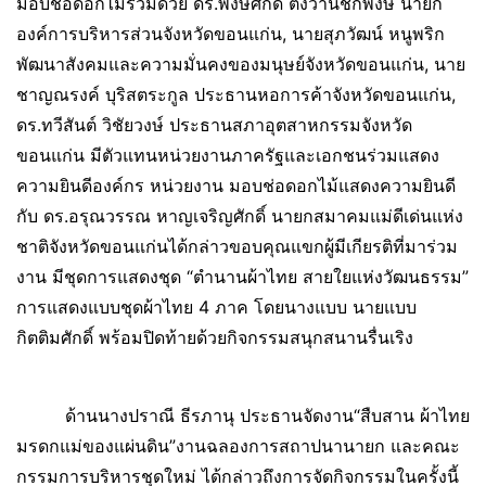
มอบช่อดอกไม้ร่วมด้วย ดร.พงษ์ศักดิ์ ตั้งวานิชกพงษ์ นายก
องค์การบริหารส่วนจังหวัดขอนแก่น, นายสุภวัฒน์ หนูพริก
พัฒนาสังคมและความมั่นคงของมนุษย์จังหวัดขอนแก่น, นาย
ชาญณรงค์ บุริสตระกูล ประธานหอการค้าจังหวัดขอนแก่น,
ดร.ทวีสันต์ วิชัยวงษ์ ประธานสภาอุตสาหกรรมจังหวัด
ขอนแก่น มีตัวแทนหน่วยงานภาครัฐและเอกชนร่วมแสดง
ความยินดีองค์กร หน่วยงาน มอบช่อดอกไม้แสดงความยินดี
กับ ดร.อรุณวรรณ หาญเจริญศักดิ์ นายกสมาคมแม่ดีเด่นแห่ง
ชาติจังหวัดขอนแก่นได้กล่าวขอบคุณแขกผู้มีเกียรติที่มาร่วม
งาน มีชุดการแสดงชุด “ตำนานผ้าไทย สายใยแห่งวัฒนธรรม”
การแสดงแบบชุดผ้าไทย 4 ภาค โดยนางแบบ นายแบบ
กิตติมศักดิ์ พร้อมปิดท้ายด้วยกิจกรรมสนุกสนานรื่นเริง
ด้านนางปราณี ธีรภานุ ประธานจัดงาน“สืบสาน ผ้าไทย
มรดกแม่ของแผ่นดิน”งานฉลองการสถาปนานายก และคณะ
กรรมการบริหารชุดใหม่ ได้กล่าวถึงการจัดกิจกรรมในครั้งนี้