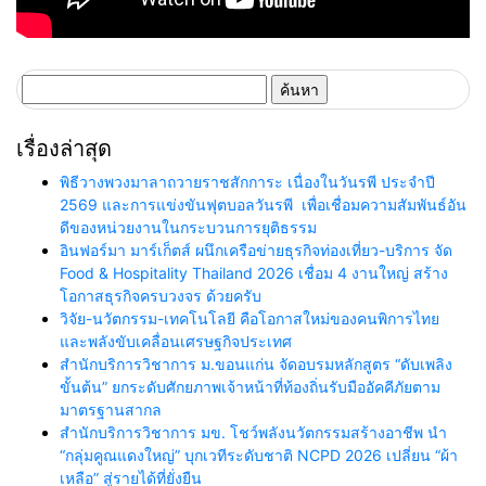
ค้นหา
สำหรับ:
เรื่องล่าสุด
พิธีวางพวงมาลาถวายราชสักการะ เนื่องในวันรพี ประจำปี
2569 และการแข่งขันฟุตบอลวันรพี เพื่อเชื่อมความสัมพันธ์อัน
ดีของหน่วยงานในกระบวนการยุติธรรม
อินฟอร์มา มาร์เก็ตส์ ผนึกเครือข่ายธุรกิจท่องเที่ยว-บริการ จัด
Food & Hospitality Thailand 2026 เชื่อม 4 งานใหญ่ สร้าง
โอกาสธุรกิจครบวงจร ด้วยครับ
วิจัย-นวัตกรรม-เทคโนโลยี คือโอกาสใหม่ของคนพิการไทย
และพลังขับเคลื่อนเศรษฐกิจประเทศ
สำนักบริการวิชาการ ม.ขอนแก่น จัดอบรมหลักสูตร “ดับเพลิง
ขั้นต้น” ยกระดับศักยภาพเจ้าหน้าที่ท้องถิ่นรับมืออัคคีภัยตาม
มาตรฐานสากล
สำนักบริการวิชาการ มข. โชว์พลังนวัตกรรมสร้างอาชีพ นำ
“กลุ่มคูณแดงใหญ่” บุกเวทีระดับชาติ NCPD 2026 เปลี่ยน “ผ้า
เหลือ” สู่รายได้ที่ยั่งยืน