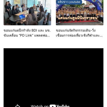
คลิปข่าว youtube
บริโภค
ขอนแก่นผนึกกำลัง BDI และ มข.
ขอนแก่นจัดกิจกรรมเดิน-วิ่ง
ขับเคลื่อน “PD Link” แพลตฟอร์ม
เชื่อมการท่องเที่ยวเชิงกีฬาและ
ข้อมูลเมืองอัจฉริยะ มุ่งเป้าการ
วัฒนธรรม จัด “แคนแก่นคูนมินิ
บริหารงานบนฐานข้อมูลที่
มาราธอน”
แม่นยำและยั่งยืน