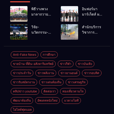
พิธีวางพวง
อินฟอร์มา
มาลาถวาย
มาร์เก็ตส์ ผนึก
ราชสักการะ
เครือข่าย
เนื่องในวันรพี
ธุรกิจท่อง
วิจัย-
สำนักบริการ
ประจำปี
เที่ยว-บริการ
นวัตกรรม-
วิชาการ
2569 และ
จัด Food &
เทคโนโลยี
ม.ขอนแก่น
การแข่งขัน
Hospitality
คือโอกาสใหม่
จัดอบรม
ฟุตบอลวันรพี
Thailand
ของคนพิการ
หลักสูตร “ดับ
เพื่อเชื่อม
2026 เชื่อม 4
ไทย และพลัง
เพลิงขั้นต้น”
Anti-Fake News
การศึกษา
ความสัมพันธ์
งานใหญ่
ขับเคลื่อน
ยกระดับ
อันดีของ
สร้างโอกาส
ขายบ้าน-ที่ดิน-อสังหาริมทรัพย์
ข่าวกีฬา
ข่าวบันเทิง
เศรษฐกิจ
ศักยภาพเจ้า
หน่วยงานใน
ธุรกิจครบ
ประเทศ
หน้าที่ท้องถิ่น
กระบวนการ
วงจร ด้วยครับ
ข่าวประจำวัน
ข่าวพลังงาน
ข่าวยานยนต์
ข่าวรอบทิศ
รับมืออัคคีภัย
ยุติธรรม
ตามมาตรฐาน
ข่าวรับสมัตรงาน
ข่าวเด่นท้องถิ่น
ข่าวเศรษฐกิจ
สากล
คลิปข่าว youtube
ติดต่อเรา
ท่องเที่ยวตามใจ
พัฒนาท้องถิ่น
อัพเดทหนังใหม่
แวดวงไอที
ไฮไลท์ฟุตบอล