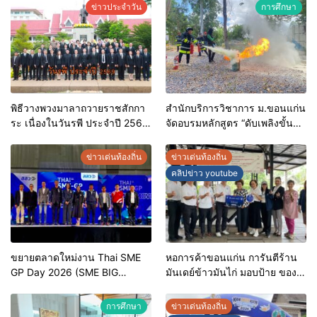
ข่าวประจำวัน
การศึกษา
พิธีวางพวงมาลาถวายราชสักกา
สำนักบริการวิชาการ ม.ขอนแก่น
ระ เนื่องในวันรพี ประจำปี 2569
จัดอบรมหลักสูตร “ดับเพลิงขั้น
และการแข่งขันฟุตบอลวันรพี
ต้น” ยกระดับศักยภาพเจ้าหน้าที่
เพื่อเชื่อมความสัมพันธ์อันดีของ
ท้องถิ่นรับมืออัคคีภัยตาม
ข่าวเด่นท้องถิ่น
ข่าวเด่นท้องถิ่น
หน่วยงานในกระบวนการ
มาตรฐานสากล
คลิปข่าว youtube
ยุติธรรม
ขยายตลาดใหม่งาน Thai SME
หอการค้าขอนแก่น การันตีร้าน
GP Day 2026 (SME BIG
มันเดย์ข้าวมันไก่ มอบป้าย ของดี
MOVE)
ขอนแก่น ประจำปี 2569 เชิดชูผู้
ประกอบการคุณภาพ ยกระดับ
การศึกษา
ข่าวเด่นท้องถิ่น
มาตรฐาน สร้างความเชื่อมั่นให้ผู้