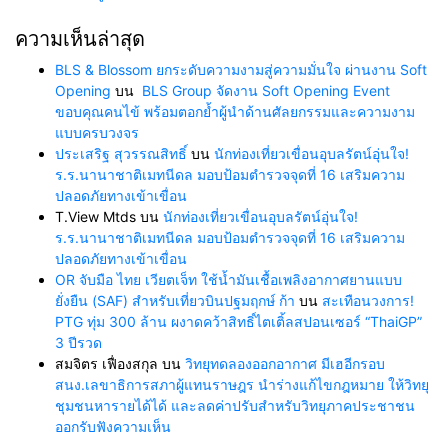
ความเห็นล่าสุด
BLS & Blossom ยกระดับความงามสู่ความมั่นใจ ผ่านงาน Soft
Opening
บน
BLS Group จัดงาน Soft Opening Event
ขอบคุณคนไข้ พร้อมตอกย้ำผู้นำด้านศัลยกรรมและความงาม
แบบครบวงจร
ประเสริฐ สุวรรณสิทธิ์
บน
นักท่องเที่ยวเขื่อนอุบลรัตน์อุ่นใจ!
ร.ร.นานาชาติเมทนีดล มอบป้อมตำรวจจุดที่ 16 เสริมความ
ปลอดภัยทางเข้าเขื่อน
T.View Mtds
บน
นักท่องเที่ยวเขื่อนอุบลรัตน์อุ่นใจ!
ร.ร.นานาชาติเมทนีดล มอบป้อมตำรวจจุดที่ 16 เสริมความ
ปลอดภัยทางเข้าเขื่อน
OR จับมือ ไทย เวียตเจ็ท ใช้น้ำมันเชื้อเพลิงอากาศยานแบบ
ยั่งยืน (SAF) สำหรับเที่ยวบินปฐมฤกษ์ ก้า
บน
สะเทือนวงการ!
PTG ทุ่ม 300 ล้าน ผงาดคว้าสิทธิ์ไตเติ้ลสปอนเซอร์ “ThaiGP”
3 ปีรวด
สมจิตร เฟื่องสกุล
บน
วิทยุทดลองออกอากาศ มีเฮอีกรอบ
สนง.เลขาธิการสภาผู้แทนราษฎร นำร่างแก้ไขกฎหมาย ให้วิทยุ
ชุมชนหารายได้ได้ และลดค่าปรับสำหรับวิทยุภาคประชาชน
ออกรับฟังความเห็น