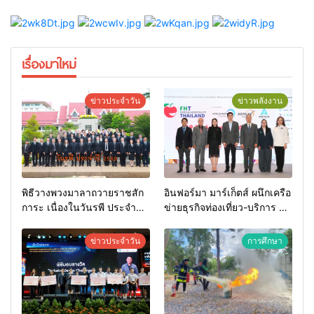
เรื่องมาใหม่
ข่าวประจำวัน
ข่าวพลังงาน
พิธีวางพวงมาลาถวายราชสัก
อินฟอร์มา มาร์เก็ตส์ ผนึกเครือ
การะ เนื่องในวันรพี ประจำปี
ข่ายธุรกิจท่องเที่ยว-บริการ จัด
2569 และการแข่งขันฟุตบอล
Food & Hospitality Thailand
วันรพี เพื่อเชื่อมความสัมพันธ์
2026 เชื่อม 4 งานใหญ่ สร้าง
ข่าวประจำวัน
การศึกษา
อันดีของหน่วยงานใน
โอกาสธุรกิจครบวงจร ด้วย
กระบวนการยุติธรรม
ครับ