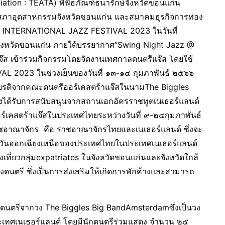
ation : TEATA) พิพิธภัณฑ์ธนารักษ์จังหวัดขอนแก่น
 สภาอุตสาหกรรมจังหวัดขอนแก่น และสมาคมธุรกิจการท่อง
N INTERNATIONAL JAZZ FESTIVAL 2023 ในวันที่
 จังหวัดขอนแก่น ภายใต้บรรยากาศ“Swing Night Jazz @
จ๊ส เข้าร่วมกิจกรรมโดยจัดงานเทศกาลดนตรีแจ๊ส โดยใช้
 2023 ในช่วงเย็นของวันที่ ๑๓-๑๔ กุมภาพันธ์ ๒๕๖๖
กียรติจากคณะดนตรีออร์เคสตร้าแจ๊สในนามThe Biggles
งได้รับการสนับสนุนจากสถานเอกอัครราชทูตเนเธอร์แลนด์
เคสตร้าแจ๊สในประเทศไทยระหว่างวันที่ ๙-๒๔กุมภาพันธ์
าชอาณาจักร คือ ราชอาณาจักรไทยและเนเธอร์แลนด์ ซึ่งจะ
วันออกเฉียงเหนือของประเทศไทยในประเทศเนเธอร์แลนด์
เที่ยวกลุ่มexpatriates ในจังหวัดขอนแก่นและจังหวัดใกล้
งดนตรี ซึ่งเป็นการส่งเสริมให้เกิดการพักค้างและสามารถ
ีจากวง The Biggles Big BandAmsterdamซึ่งเป็นวง
ประเทศเนเธอร์แลนด์ โดยมีนักดนตรีร่วมแสดง จำนวน ๒๕