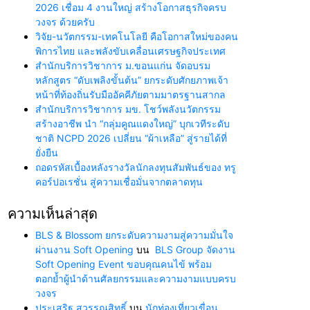
2026 เชื่อม 4 งานใหญ่ สร้างโอกาสธุรกิจครบ
วงจร ด้วยครับ
วิจัย-นวัตกรรม-เทคโนโลยี คือโอกาสใหม่ของคน
พิการไทย และพลังขับเคลื่อนเศรษฐกิจประเทศ
สำนักบริการวิชาการ ม.ขอนแก่น จัดอบรม
หลักสูตร “ดับเพลิงขั้นต้น” ยกระดับศักยภาพเจ้า
หน้าที่ท้องถิ่นรับมืออัคคีภัยตามมาตรฐานสากล
สำนักบริการวิชาการ มข. โชว์พลังนวัตกรรม
สร้างอาชีพ นำ “กลุ่มคูณแดงใหญ่” บุกเวทีระดับ
ชาติ NCPD 2026 เปลี่ยน “ผ้าเหลือ” สู่รายได้ที่
ยั่งยืน
ถอดรหัสเบื้องหลังรางวัลนักลงทุนสัมพันธ์ของ ทรู
คอร์ปอเรชั่น สู่ความเชื่อมั่นจากตลาดทุน
ความเห็นล่าสุด
BLS & Blossom ยกระดับความงามสู่ความมั่นใจ
ผ่านงาน Soft Opening
บน
BLS Group จัดงาน
Soft Opening Event ขอบคุณคนไข้ พร้อม
ตอกย้ำผู้นำด้านศัลยกรรมและความงามแบบครบ
วงจร
ประเสริฐ สุวรรณสิทธิ์
บน
นักท่องเที่ยวเขื่อน