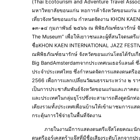
(Thai Ecotourism and Adventure Travel Associ
มหาวิทยาลัยขอนแก่น หอการค้าจังหวัดขอนแก่น
เที่ยวจังหวัดขอนแก่น กำหนดจัดงาน KHON KAE
๑๓-๑๔ กุมภาพันธ์ ๒๕๖๖ ณ พิพิธภัณฑ์ธนารักษ์
The Museum” เพื่อให้เยาวชนและผู้ที่สนใจดนตรีแ
ชื่อKHON KAEN INTERNATIONAL JAZZ FESTIVAL
ณพิพิธภัณฑ์ธนารักษ์ จังหวัดขอนแก่นโดยได้รับเ
Big BandAmsterdamจากประเทศเนเธอร์แลนด์ ซึ่
ประจำประเทศไทย ซึ่งกำหนดจัดการแสดงดนตรีออร์
2566 เพื่อการแลกเปลี่ยนวัฒนธรรมระหว่าง ๒ ร
เป็นการประชาสัมพันธ์จังหวัดขอนแก่นและภาคตะ
และประเทศในกลุ่มยุโรปซึ่งจะสามารถดึงดูดนักท่อง
เคียงรวมทั้งประเทศเพื่อนบ้านให้เข้ามาชมการแสด
กระตุ้นการใช้จ่ายในพื้นที่จัดงาน
ภายในงานมีการแสดงดนตรีแจ๊สโดยคณะนักดนตร
ดนตรีออร์เคสตร้าแจ๊สที่มีชื่อเสียงระดับโลกจาก