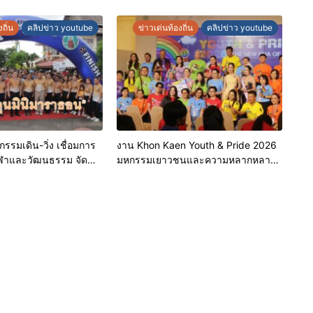
ประจำปี 2569 เชิดชูผู้ประกอบการ
คุณภาพ ยกระดับมาตรฐาน สร้างความ
ถิ่น
คลิปข่าว youtube
ข่าวเด่นท้องถิ่น
คลิปข่าว youtube
เชื่อมั่นให้ผู้บริโภค
รรมเดิน-วิ่ง เชื่อมการ
งาน Khon Kaen Youth & Pride 2026
งกีฬาและวัฒนธรรม จัด
มหกรรมเยาวชนและความหลากหลาย
ินิมาราธอน”
ทางเพศ จังหวัดขอนแก่น 2569