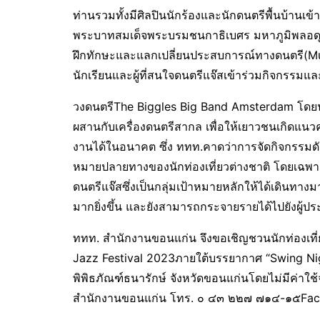
ท่านรวมทั้งมีศิลปินนักร้องและนักดนตรีพื้นบ้านเ
พระบาทสมเด็จพระบรมชนกาธิเบศร มหาภูมิพลอดุล
ฝึกทักษะและแลกเปลี่ยนประสบการณ์ทางดนตรี(Musi
นักเรียนและผู้ที่สนใจดนตรีแจ๊สเข้าร่วมกิจกรรมแ
วงดนตรีThe Biggles Big Band Amsterdam โดยนำ
ผสานกับเครื่องดนตรีสากล เพื่อให้เยาวชนเกิดแน
งานได้ในอนาคต ซึ่ง ททท.คาดว่าการจัดกิจกรรมดัง
หมายปลายทางของนักท่องเที่ยวต่างชาติ โดยเฉพาะกล
ดนตรีแจ๊สซึ่งเป็นกลุ่มเป้าหมายหลักให้ได้เดินทา
มากยิ่งขึ้น และยังสามารถกระจายรายได้ไปยังผู้ปร
ททท. สำนักงานขอนแก่น จึงขอเชิญชวนนักท่องเที่
Jazz Festival 2023ภายใต้บรรยากาศ “Swing Ni
พิพิธภัณฑ์ธนารักษ์ จังหวัดขอนแก่นโดยไม่มีค่าใช
สำนักงานขอนแก่น โทร. ๐ ๔๓​ ๒๒๗ ๗๑๔-๑๕Fac