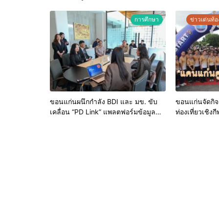
ระดับศักยภาพเจ้าหน้าที่ท้องถิ่นรับมือ
อัคคีภัยตามมาตรฐานสากล
การศึกษา
ข่าวเด่นท้อง
ขอนแก่นผนึกกำลัง BDI และ มข. ขับ
ขอนแก่นจัดกิจก
เคลื่อน “PD Link” แพลตฟอร์มข้อมูล
ท่องเที่ยวเชิ
เมืองอัจฉริยะ มุ่งเป้าการบริหารงานบน
“แคนแก่นคูนม
ฐานข้อมูลที่แม่นยำและยั่งยืน