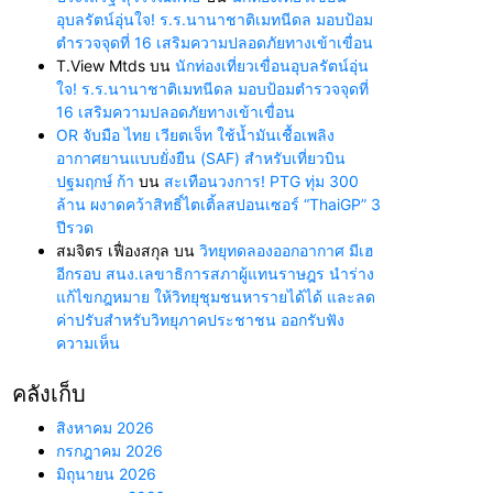
อุบลรัตน์อุ่นใจ! ร.ร.นานาชาติเมทนีดล มอบป้อม
ตำรวจจุดที่ 16 เสริมความปลอดภัยทางเข้าเขื่อน
T.View Mtds
บน
นักท่องเที่ยวเขื่อนอุบลรัตน์อุ่น
ใจ! ร.ร.นานาชาติเมทนีดล มอบป้อมตำรวจจุดที่
16 เสริมความปลอดภัยทางเข้าเขื่อน
OR จับมือ ไทย เวียตเจ็ท ใช้น้ำมันเชื้อเพลิง
อากาศยานแบบยั่งยืน (SAF) สำหรับเที่ยวบิน
ปฐมฤกษ์ ก้า
บน
สะเทือนวงการ! PTG ทุ่ม 300
ล้าน ผงาดคว้าสิทธิ์ไตเติ้ลสปอนเซอร์ “ThaiGP” 3
ปีรวด
สมจิตร เฟื่องสกุล
บน
วิทยุทดลองออกอากาศ มีเฮ
อีกรอบ สนง.เลขาธิการสภาผู้แทนราษฎร นำร่าง
แก้ไขกฎหมาย ให้วิทยุชุมชนหารายได้ได้ และลด
ค่าปรับสำหรับวิทยุภาคประชาชน ออกรับฟัง
ความเห็น
คลังเก็บ
สิงหาคม 2026
กรกฎาคม 2026
มิถุนายน 2026