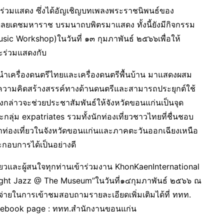
ข้าร่วมแสดง ซึ่งได้อัญเชิญบทเพลงพระราชนิพนธ์ของ
ยเดชมหาราช บรมนาถบพิตรมาแสดง ทั้งนี้ยังมีกิจกรรม
c Workshop)ในวันที่ ๑๓ กุมภาพันธ์ ๒๕๖๖เพื่อให้
ละร่วมแสดงกับ
เครื่องดนตรีไทยและเครื่องดนตรีพื้นบ้าน มาแสดงผสม
วความคิดสร้างสรรค์ทางด้านดนตรีและสามารถประยุกต์ใช้
กล่าวจะช่วยประชาสัมพันธ์ให้จังหวัดขอนแก่นเป็นจุด
ุ่ม expatriates รวมทั้งนักท่องเที่ยวชาวไทยที่ชื่นชอบ
งมาท่องเที่ยวในจังหวัดขอนแก่นและภาคตะวันออกเฉียงเหนือ
ะกอบการได้เป็นอย่างดี
ยวและผู้สนใจทุกท่านเข้าร่วมงาน KhonKaenInternational
ght Jazz @ The Museum”ในวันที่๑๔กุมภาพันธ์ ๒๕๖๖ ณ
้จ่ายในการเข้าชมสอบถามรายละเอียดเพิ่มเติมได้ที่ ททท.
ebook page : ททท.สำนักงานขอนแก่น