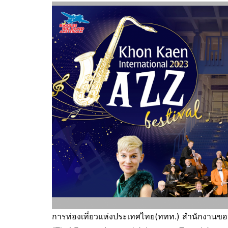
การท่องเที่ยวแห่งประเทศไทย(ททท.) สำนักงานขอน