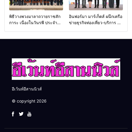
พิธีวางพวงมาลาถวายราชสัก
อินฟอร์มา มาร์เก็ตส์ ผนึกเครือ
การะ เนื่องในวันรพี ประจำปี
ข่ายธุรกิจท่องเที่ยว-บริการ จัด
2569 และการแข่งขันฟุตบอล
Food & Hospitality Thailand
วันรพี เพื่อเชื่อมความสัมพันธ์
2026 เชื่อม 4 งานใหญ่ สร้าง
อันดีของหน่วยงานใน
โอกาสธุรกิจครบวงจร ด้วย
กระบวนการยุติธรรม
ครับ
อีเว้นท์อีสานนิวส์
© copyright 2026