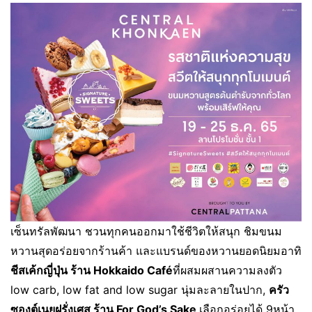
เซ็นทรัลพัฒนา ชวนทุกคนออกมาใช้ชีวิตให้สนุก ชิมขนม
หวานสุดอร่อยจากร้านค้า และแบรนด์ของหวานยอดนิยมอาทิ
ชีสเค้กญี่ปุ่น ร้าน
Hokkaido Café
ที่ผสมผสานความลงตัว
low carb, low fat and low sugar นุ่มละลายในปาก,
ครัว
ซองต์​เนยฝรั่งเศส ร้าน
For God’s Sake ​
เลือกอร่อยได้ 9หน้า