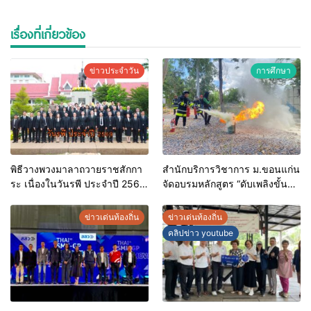
เรื่องที่เกี่ยวข้อง
ข่าวประจำวัน
การศึกษา
พิธีวางพวงมาลาถวายราชสักกา
สำนักบริการวิชาการ ม.ขอนแก่น
ระ เนื่องในวันรพี ประจำปี 2569
จัดอบรมหลักสูตร “ดับเพลิงขั้น
และการแข่งขันฟุตบอลวันรพี
ต้น” ยกระดับศักยภาพเจ้าหน้าที่
เพื่อเชื่อมความสัมพันธ์อันดีของ
ท้องถิ่นรับมืออัคคีภัยตาม
ข่าวเด่นท้องถิ่น
ข่าวเด่นท้องถิ่น
หน่วยงานในกระบวนการ
มาตรฐานสากล
คลิปข่าว youtube
ยุติธรรม