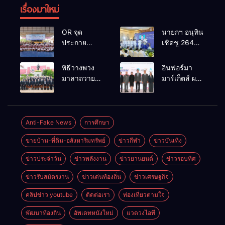
เรื่องมาใหม่
OR จุด
นายกฯ อนุทิน
ประกาย
เชิดชู 264
ศักยภาพ
กำนัน ผู้ใหญ่
เยาวชน ผ่าน
บ้านยอดเยี่ยม
พิธีวางพวง
อินฟอร์มา
กิจกรรม OR
มอบแหนบ
มาลาถวาย
มาร์เก็ตส์ ผนึก
Futsal Clinic
ทองคำ
ราชสักการะ
เครือข่าย
“รางวัล
เนื่องในวันรพี
ธุรกิจท่อง
เกียรติยศแห่ง
ประจำปี
เที่ยว-บริการ
การเสียสละ”
2569 และ
จัด Food &
Anti-Fake News
การศึกษา
การแข่งขัน
Hospitality
ขายบ้าน-ที่ดิน-อสังหาริมทรัพย์
ข่าวกีฬา
ข่าวบันเทิง
ฟุตบอลวันรพี
Thailand
เพื่อเชื่อม
2026 เชื่อม 4
ข่าวประจำวัน
ข่าวพลังงาน
ข่าวยานยนต์
ข่าวรอบทิศ
ความสัมพันธ์
งานใหญ่
อันดีของ
สร้างโอกาส
ข่าวรับสมัตรงาน
ข่าวเด่นท้องถิ่น
ข่าวเศรษฐกิจ
หน่วยงานใน
ธุรกิจครบ
กระบวนการ
วงจร ด้วยครับ
คลิปข่าว youtube
ติดต่อเรา
ท่องเที่ยวตามใจ
ยุติธรรม
พัฒนาท้องถิ่น
อัพเดทหนังใหม่
แวดวงไอที