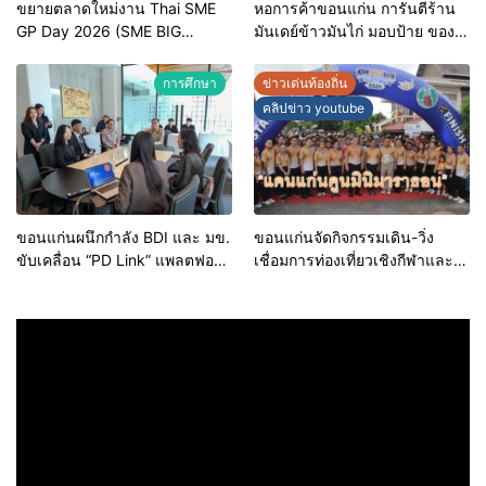
ขยายตลาดใหม่งาน Thai SME
หอการค้าขอนแก่น การันตีร้าน
GP Day 2026 (SME BIG
มันเดย์ข้าวมันไก่ มอบป้าย ของดี
MOVE)
ขอนแก่น ประจำปี 2569 เชิดชูผู้
ประกอบการคุณภาพ ยกระดับ
การศึกษา
ข่าวเด่นท้องถิ่น
มาตรฐาน สร้างความเชื่อมั่นให้ผู้
คลิปข่าว youtube
บริโภค
ขอนแก่นผนึกกำลัง BDI และ มข.
ขอนแก่นจัดกิจกรรมเดิน-วิ่ง
ขับเคลื่อน “PD Link” แพลตฟอร์ม
เชื่อมการท่องเที่ยวเชิงกีฬาและ
ข้อมูลเมืองอัจฉริยะ มุ่งเป้าการ
วัฒนธรรม จัด “แคนแก่นคูนมินิ
บริหารงานบนฐานข้อมูลที่
มาราธอน”
แม่นยำและยั่งยืน