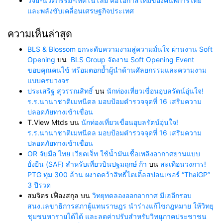
วิจัย-นวัตกรรม-เทคโนโลยี คือโอกาสใหม่ของคนพิการไทย
และพลังขับเคลื่อนเศรษฐกิจประเทศ
ความเห็นล่าสุด
BLS & Blossom ยกระดับความงามสู่ความมั่นใจ ผ่านงาน Soft
Opening
บน
BLS Group จัดงาน Soft Opening Event
ขอบคุณคนไข้ พร้อมตอกย้ำผู้นำด้านศัลยกรรมและความงาม
แบบครบวงจร
ประเสริฐ สุวรรณสิทธิ์
บน
นักท่องเที่ยวเขื่อนอุบลรัตน์อุ่นใจ!
ร.ร.นานาชาติเมทนีดล มอบป้อมตำรวจจุดที่ 16 เสริมความ
ปลอดภัยทางเข้าเขื่อน
T.View Mtds
บน
นักท่องเที่ยวเขื่อนอุบลรัตน์อุ่นใจ!
ร.ร.นานาชาติเมทนีดล มอบป้อมตำรวจจุดที่ 16 เสริมความ
ปลอดภัยทางเข้าเขื่อน
OR จับมือ ไทย เวียตเจ็ท ใช้น้ำมันเชื้อเพลิงอากาศยานแบบ
ยั่งยืน (SAF) สำหรับเที่ยวบินปฐมฤกษ์ ก้า
บน
สะเทือนวงการ!
PTG ทุ่ม 300 ล้าน ผงาดคว้าสิทธิ์ไตเติ้ลสปอนเซอร์ “ThaiGP”
3 ปีรวด
สมจิตร เฟื่องสกุล
บน
วิทยุทดลองออกอากาศ มีเฮอีกรอบ
สนง.เลขาธิการสภาผู้แทนราษฎร นำร่างแก้ไขกฎหมาย ให้วิทยุ
ชุมชนหารายได้ได้ และลดค่าปรับสำหรับวิทยุภาคประชาชน