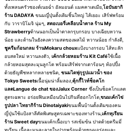
ทั้งเพลนครัวซองต์​เนยฉ่ำ อัลมอนด์​ แมคคาเดเมีย,​
โอบันยากิ
ร้าน
DADAYA
ขนมญี่ปุ่นดั้งเดิมชิ้นใหญ่ ไส้เยอะ เสิร์ฟพร้อม
กับ วาราบิโมจิ นุ่มๆ,
สตอเบอรี่เคลือบน้ำตาล ร้าน
My
Strawberry
ด้านนอกเป็นน้ำตาลกรุบกรอบ บางเฉียบหวาน
น้อย และด้านในยังคงความสดของผลไม้ หวานน้อย กำลังดี,
ชูครีมก้อนกลม ร้าน
Mokaru​ choux
แป้งบางกรอบ ไส้ทะลัก
อบสดใหม่ หวานลงตัว,
เค้กกล้วยหอมร้าน
Kit Café
ใช้เนื้อ
กล้วยหอมสุดละมุนลูกโต พร้อมเสิร์ฟจากเตาร้อนๆ ท้อปปิ้ง
ด้วยธัญพืชหลากหลายชนิด,
ขนมไดฟุกุ
รูปแมวน้ำ ของ
Tokyo Sweets
เนื้อนุ่มน่าลิ้มลอง,
คุ้กกี้ไวท์ช็อคโก
แลต
Langue de chat ของJalux Corner
ซึ่งเป็นช็อคโกแลต
สูตรเฉพาะ อร่อยฟินเหมือนบินไปกินที่ฮอกไกโด,
ขนมเค้กไข่
รูปปลา ไทยากิ
ร้าน
Dinotaiyaki
ขนมพื้นบ้านดั้งเดิมของคน
ญี่ปุ่นใช้แป้งสาลีคัดพิเศษสูตรเฉพาะของทางร้าน,
เค้กทุเรียน
ร้าน
Sweet day
ขนมเค้กเนื้อเบา รสเข้มข้น ปาดด้วยครีมมี่
ทุเรียน เนื้อละมุนละลายในปากพร้อมด้วยขนมอร่อยและ