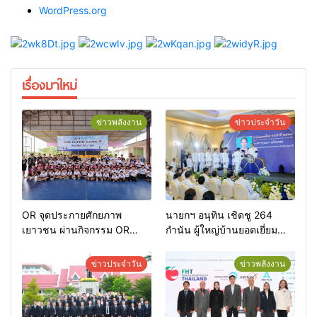
WordPress.org
เรื่องมาใหม่
ข่าวพลังงาน
ข่าวประจำวัน
OR จุดประกายศักยภาพ
นายกฯ อนุทิน เชิดชู 264
เยาวชน ผ่านกิจกรรม OR
กำนัน ผู้ใหญ่บ้านยอดเยี่ยม
Futsal Clinic
มอบแหนบทองคำ “รางวัล
เกียรติยศแห่งการเสียสละ”
ข่าวประจำวัน
ข่าวพลังงาน