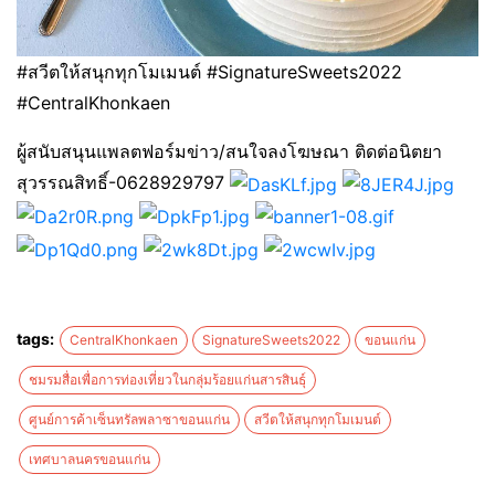
#สวีตให้สนุกทุกโมเมนต์ #SignatureSweets2022
#CentralKhonkaen
ผู้สนับสนุนแพลตฟอร์มข่าว/สนใจลงโฆษณา ติดต่อนิตยา
สุวรรณสิทธิ์-0628929797
tags:
CentralKhonkaen
SignatureSweets2022
ขอนแก่น
ชมรมสื่อเพื่อการท่องเที่ยวในกลุ่มร้อยแก่นสารสินธุ์
ศูนย์การค้าเซ็นทรัลพลาซาขอนแก่น
สวีตให้สนุกทุกโมเมนต์
เทศบาลนครขอนแก่น