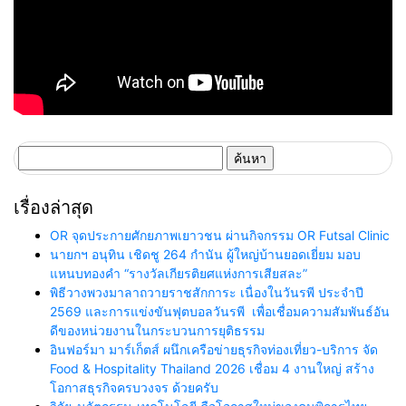
ค้นหา
สำหรับ:
เรื่องล่าสุด
OR จุดประกายศักยภาพเยาวชน ผ่านกิจกรรม OR Futsal Clinic
นายกฯ อนุทิน เชิดชู 264 กำนัน ผู้ใหญ่บ้านยอดเยี่ยม มอบ
แหนบทองคำ “รางวัลเกียรติยศแห่งการเสียสละ”
พิธีวางพวงมาลาถวายราชสักการะ เนื่องในวันรพี ประจำปี
2569 และการแข่งขันฟุตบอลวันรพี เพื่อเชื่อมความสัมพันธ์อัน
ดีของหน่วยงานในกระบวนการยุติธรรม
อินฟอร์มา มาร์เก็ตส์ ผนึกเครือข่ายธุรกิจท่องเที่ยว-บริการ จัด
Food & Hospitality Thailand 2026 เชื่อม 4 งานใหญ่ สร้าง
โอกาสธุรกิจครบวงจร ด้วยครับ