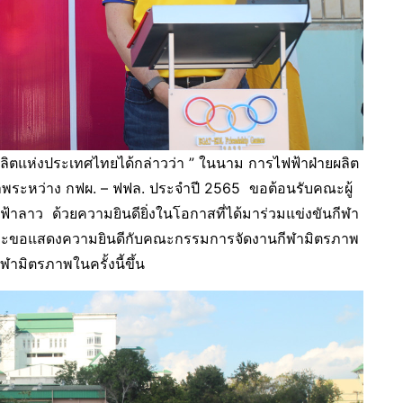
ยผลิตแห่งประเทศไทยได้กล่าวว่า ” ในนาม การไฟฟ้าฝ่ายผลิต
าพระหว่าง กฟผ. – ฟฟล. ประจำปี 2565 ขอต้อนรับคณะผู้
้าลาว ด้วยความยินดียิ่งในโอกาสที่ได้มาร่วมแข่งขันกีฬา
 และขอแสดงความยินดีกับคณะกรรมการจัดงานกีฬามิตรภาพ
กีฬามิตรภาพในครั้งนี้ขึ้น