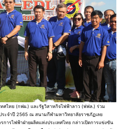
เทศไทย (กฟผ.) และรัฐวิสาหกิจไฟฟ้าลาว (ฟฟล.) ร่วม
. ประจำปี 2565 ณ สนามกีฬามหาวิทยาลัยราชภัฏเลย
าการการไฟฟ้าฝ่ายผลิตแห่งประเทศไทย กล่าวเปิดการแข่งขัน