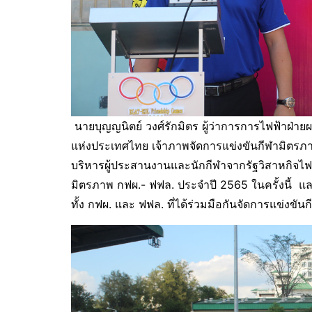
นายบุญญนิตย์ วงศ์รักมิตร ผู้ว่าการการไฟฟ้าฝ่า
แห่งประเทศไทย เจ้าภาพจัดการแข่งขันกีฬามิตรภ
บริหารผู้ประสานงานและนักกีฬาจากรัฐวิสาหกิจไฟฟ
มิตรภาพ กฟผ.- ฟฟล. ประจำปี 2565 ในครั้งนี้
ทั้ง กฟผ. และ ฟฟล. ที่ได้ร่วมมือกันจัดการแข่งขัน