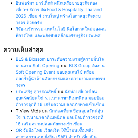
อินฟอร์มา มาร์เก็ตส์ ผนึกเครือข่ายธุรกิจท่อง
เที่ยว-บริการ จัด Food & Hospitality Thailand
2026 เชื่อม 4 งานใหญ่ สร้างโอกาสธุรกิจครบ
วงจร ด้วยครับ
วิจัย-นวัตกรรม-เทคโนโลยี คือโอกาสใหม่ของคน
พิการไทย และพลังขับเคลื่อนเศรษฐกิจประเทศ
ความเห็นล่าสุด
BLS & Blossom ยกระดับความงามสู่ความมั่นใจ
ผ่านงาน Soft Opening
บน
BLS Group จัดงาน
Soft Opening Event ขอบคุณคนไข้ พร้อม
ตอกย้ำผู้นำด้านศัลยกรรมและความงามแบบครบ
วงจร
ประเสริฐ สุวรรณสิทธิ์
บน
นักท่องเที่ยวเขื่อน
อุบลรัตน์อุ่นใจ! ร.ร.นานาชาติเมทนีดล มอบป้อม
ตำรวจจุดที่ 16 เสริมความปลอดภัยทางเข้าเขื่อน
T.View Mtds
บน
นักท่องเที่ยวเขื่อนอุบลรัตน์อุ่น
ใจ! ร.ร.นานาชาติเมทนีดล มอบป้อมตำรวจจุดที่
16 เสริมความปลอดภัยทางเข้าเขื่อน
OR จับมือ ไทย เวียตเจ็ท ใช้น้ำมันเชื้อเพลิง
อากาศยานแบบยั่งยืน (SAF) สำหรับเที่ยวบิน