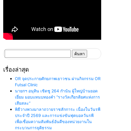
ค้นหา
สำหรับ:
เรื่องล่าสุด
OR จุดประกายศักยภาพเยาวชน ผ่านกิจกรรม OR
Futsal Clinic
นายกฯ อนุทิน เชิดชู 264 กำนัน ผู้ใหญ่บ้านยอด
เยี่ยม มอบแหนบทองคำ “รางวัลเกียรติยศแห่งการ
เสียสละ”
พิธีวางพวงมาลาถวายราชสักการะ เนื่องในวันรพี
ประจำปี 2569 และการแข่งขันฟุตบอลวันรพี
เพื่อเชื่อมความสัมพันธ์อันดีของหน่วยงานใน
กระบวนการยุติธรรม