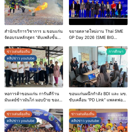
สำนักบริการวิชาการ ม.ขอนแก่น
ขยายตลาดใหม่งาน Thai SME
จัดอบรมหลักสูตร “ดับเพลิงขั้น
GP Day 2026 (SME BIG
ต้น” ยกระดับศักยภาพเจ้าหน้าที่
MOVE)
ท้องถิ่นรับมืออัคคีภัยตาม
ข่าวเด่นท้องถิ่น
การศึกษา
มาตรฐานสากล
คลิปข่าว youtube
หอการค้าขอนแก่น การันตีร้าน
ขอนแก่นผนึกกำลัง BDI และ มข.
มันเดย์ข้าวมันไก่ มอบป้าย ของดี
ขับเคลื่อน “PD Link” แพลตฟอร์ม
ขอนแก่น ประจำปี 2569 เชิดชูผู้
ข้อมูลเมืองอัจฉริยะ มุ่งเป้าการ
ประกอบการคุณภาพ ยกระดับ
บริหารงานบนฐานข้อมูลที่
ข่าวเด่นท้องถิ่น
ข่าวเด่นท้องถิ่น
มาตรฐาน สร้างความเชื่อมั่นให้ผู้
แม่นยำและยั่งยืน
คลิปข่าว youtube
คลิปข่าว youtube
บริโภค