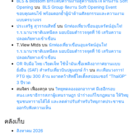
BLS & Blossom ยกระดับความงามสู่ความมั่นใจ ผ่านงาน Soft
Opening
บน
BLS Group จัดงาน Soft Opening Event
ขอบคุณคนไข้ พร้อมตอกย้ำผู้นำด้านศัลยกรรมและความงาม
แบบครบวงจร
ประเสริฐ สุวรรณสิทธิ์
บน
นักท่องเที่ยวเขื่อนอุบลรัตน์อุ่นใจ!
ร.ร.นานาชาติเมทนีดล มอบป้อมตำรวจจุดที่ 16 เสริมความ
ปลอดภัยทางเข้าเขื่อน
T.View Mtds
บน
นักท่องเที่ยวเขื่อนอุบลรัตน์อุ่นใจ!
ร.ร.นานาชาติเมทนีดล มอบป้อมตำรวจจุดที่ 16 เสริมความ
ปลอดภัยทางเข้าเขื่อน
OR จับมือ ไทย เวียตเจ็ท ใช้น้ำมันเชื้อเพลิงอากาศยานแบบ
ยั่งยืน (SAF) สำหรับเที่ยวบินปฐมฤกษ์ ก้า
บน
สะเทือนวงการ!
PTG ทุ่ม 300 ล้าน ผงาดคว้าสิทธิ์ไตเติ้ลสปอนเซอร์ “ThaiGP”
3 ปีรวด
สมจิตร เฟื่องสกุล
บน
วิทยุทดลองออกอากาศ มีเฮอีกรอบ
สนง.เลขาธิการสภาผู้แทนราษฎร นำร่างแก้ไขกฎหมาย ให้วิทยุ
ชุมชนหารายได้ได้ และลดค่าปรับสำหรับวิทยุภาคประชาชน
ออกรับฟังความเห็น
คลังเก็บ
สิงหาคม 2026