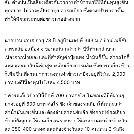
ลับ ต่างบ่นเป็นเสียงเดียวกันว่าการทำข้าวนาปีปีนี้ต้นทุนสูงขึ้น
ทุกอย่าง ไม่ว่าจะเป็นค่าปุ๋ย ค่ารถเกี่ยว ซึ่งต่างปรับราคาขึ้น
ทำให้มีผลกระทบต่อชาวนาอย่างมาก
นายปาน เกษร อายุ 73 ปี อยู่บ้านเลขที่ 343 ม.7 บ้านโพธิ์ชัย
ต.พระลับ อ.เมือง จ.ขอนแก่น กล่าวว่า ปีนี้ทำนาลำบาก
เนื่องจากน้ำเยอะและที่สำคัญค่าปุ๋ยแพง น้ำมันก็ขึ้น ค่ารถไถก็
แพง และมาวันนี้เข้าสู่ช่วงเก็บเกี่ยวการผลิต ซึ่งค่ารถเกี่ยวข้าว
ก็เพิ่มขึ้น ที่ผ่านมาการลงทุนทำข้าวนาปีจะอยู่ที่ไร่ละ 2,000
บาท แต่ปีนี้ลงทุนไปไร่ละ 4,500 บาท
” ค่ารถเกี่ยวข้าวปีนี้คิดที่ 700 บาทต่อไร่ ในขณะที่ปีที่ผ่านๆ
มาจะอยู่ที่ 600 บาท ต่อไร่ ซึ่ง เจ้าของรถเกี่ยวให้เหตุผลว่า
ค่าน้ำมันแพงขึ้นและต้องจ่ายค่าคนขับอีก ซึ่งการใช้รถเกี่ยว
ข้าวก็ยังถูกว่าใช้คนเกี่ยวเพราะหากใช้แรงงานคนต้องจ้างวัน
ละ 350-400 บาทต และต้องจ้างวันละ 10 คนนาน 3 วันถึง