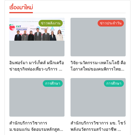
เรื่องมาใหม่
ข่าวพลังงาน
ข่าวประจำวัน
อินฟอร์มา มาร์เก็ตส์ ผนึกเครือ
วิจัย-นวัตกรรม-เทคโนโลยี คือ
ข่ายธุรกิจท่องเที่ยว-บริการ จัด
โอกาสใหม่ของคนพิการไทย
Food & Hospitality Thailand
และพลังขับเคลื่อนเศรษฐกิจ
2026 เชื่อม 4 งานใหญ่ สร้าง
ประเทศ
การศึกษา
การศึกษา
โอกาสธุรกิจครบวงจร ด้วย
ครับ
สำนักบริการวิชาการ
สำนักบริการวิชาการ มข. โชว์
ม.ขอนแก่น จัดอบรมหลักสูตร
พลังนวัตกรรมสร้างอาชีพ นำ