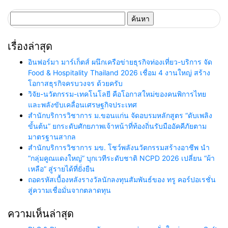
ค้นหา
สำหรับ:
เรื่องล่าสุด
อินฟอร์มา มาร์เก็ตส์ ผนึกเครือข่ายธุรกิจท่องเที่ยว-บริการ จัด
Food & Hospitality Thailand 2026 เชื่อม 4 งานใหญ่ สร้าง
โอกาสธุรกิจครบวงจร ด้วยครับ
วิจัย-นวัตกรรม-เทคโนโลยี คือโอกาสใหม่ของคนพิการไทย
และพลังขับเคลื่อนเศรษฐกิจประเทศ
สำนักบริการวิชาการ ม.ขอนแก่น จัดอบรมหลักสูตร “ดับเพลิง
ขั้นต้น” ยกระดับศักยภาพเจ้าหน้าที่ท้องถิ่นรับมืออัคคีภัยตาม
มาตรฐานสากล
สำนักบริการวิชาการ มข. โชว์พลังนวัตกรรมสร้างอาชีพ นำ
“กลุ่มคูณแดงใหญ่” บุกเวทีระดับชาติ NCPD 2026 เปลี่ยน “ผ้า
เหลือ” สู่รายได้ที่ยั่งยืน
ถอดรหัสเบื้องหลังรางวัลนักลงทุนสัมพันธ์ของ ทรู คอร์ปอเรชั่น
สู่ความเชื่อมั่นจากตลาดทุน
ความเห็นล่าสุด