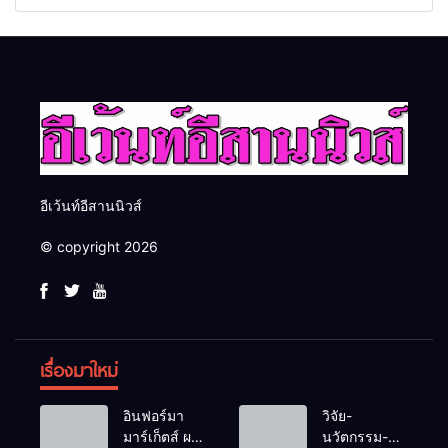
“ดับเพลิงขั้นต้น” ยกระดับ
“กลุ่มคูณแดงใหญ่” บุกเวที
ศักยภาพเจ้าหน้าที่ท้องถิ่น
ระดับชาติ NCPD 2026
รับมืออัคคีภัยตามมาตรฐาน
เปลี่ยน “ผ้าเหลือ” สู่รายได้ที่
สากล
ยั่งยืน
อีเว้นท์อีสานนิวส์
© copyright 2026
เรื่องมาใหม่
อินฟอร์มา
วิจัย-
มาร์เก็ตส์ ผนึก
นวัตกรรม-