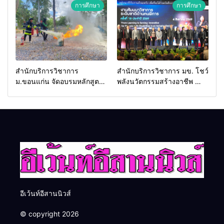
2026 เชื่อม 4 งานใหญ่ สร้าง
ประเทศ
การศึกษา
การศึกษา
โอกาสธุรกิจครบวงจร ด้วย
ครับ
สำนักบริการวิชาการ
สำนักบริการวิชาการ มข. โชว์
ม.ขอนแก่น จัดอบรมหลักสูตร
พลังนวัตกรรมสร้างอาชีพ นำ
“ดับเพลิงขั้นต้น” ยกระดับ
“กลุ่มคูณแดงใหญ่” บุกเวที
ศักยภาพเจ้าหน้าที่ท้องถิ่น
ระดับชาติ NCPD 2026
รับมืออัคคีภัยตามมาตรฐาน
เปลี่ยน “ผ้าเหลือ” สู่รายได้ที่
สากล
ยั่งยืน
อีเว้นท์อีสานนิวส์
© copyright 2026