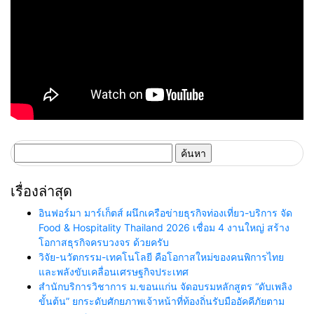
ค้นหา
สำหรับ:
เรื่องล่าสุด
อินฟอร์มา มาร์เก็ตส์ ผนึกเครือข่ายธุรกิจท่องเที่ยว-บริการ จัด
Food & Hospitality Thailand 2026 เชื่อม 4 งานใหญ่ สร้าง
โอกาสธุรกิจครบวงจร ด้วยครับ
วิจัย-นวัตกรรม-เทคโนโลยี คือโอกาสใหม่ของคนพิการไทย
และพลังขับเคลื่อนเศรษฐกิจประเทศ
สำนักบริการวิชาการ ม.ขอนแก่น จัดอบรมหลักสูตร “ดับเพลิง
ขั้นต้น” ยกระดับศักยภาพเจ้าหน้าที่ท้องถิ่นรับมืออัคคีภัยตาม