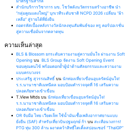
มาตรฐานสากล
สำนักบริการวิชาการ มข. โชว์พลังนวัตกรรมสร้างอาชีพ นำ
“กลุ่มคูณแดงใหญ่” บุกเวทีระดับชาติ NCPD 2026 เปลี่ยน “ผ้า
เหลือ” สู่รายได้ที่ยั่งยืน
ถอดรหัสเบื้องหลังรางวัลนักลงทุนสัมพันธ์ของ ทรู คอร์ปอเรชั่น
สู่ความเชื่อมั่นจากตลาดทุน
ความเห็นล่าสุด
BLS & Blossom ยกระดับความงามสู่ความมั่นใจ ผ่านงาน Soft
Opening
บน
BLS Group จัดงาน Soft Opening Event
ขอบคุณคนไข้ พร้อมตอกย้ำผู้นำด้านศัลยกรรมและความงาม
แบบครบวงจร
ประเสริฐ สุวรรณสิทธิ์
บน
นักท่องเที่ยวเขื่อนอุบลรัตน์อุ่นใจ!
ร.ร.นานาชาติเมทนีดล มอบป้อมตำรวจจุดที่ 16 เสริมความ
ปลอดภัยทางเข้าเขื่อน
T.View Mtds
บน
นักท่องเที่ยวเขื่อนอุบลรัตน์อุ่นใจ!
ร.ร.นานาชาติเมทนีดล มอบป้อมตำรวจจุดที่ 16 เสริมความ
ปลอดภัยทางเข้าเขื่อน
OR จับมือ ไทย เวียตเจ็ท ใช้น้ำมันเชื้อเพลิงอากาศยานแบบ
ยั่งยืน (SAF) สำหรับเที่ยวบินปฐมฤกษ์ ก้า
บน
สะเทือนวงการ!
PTG ทุ่ม 300 ล้าน ผงาดคว้าสิทธิ์ไตเติ้ลสปอนเซอร์ “ThaiGP”