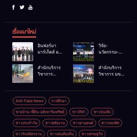
เรื่องมาใหม่
อินฟอร์มา
วิจัย-
มาร์เก็ตส์ ผนึก
นวัตกรรม-
เครือข่าย
เทคโนโลยี
ธุรกิจท่อง
คือโอกาสใหม่
สำนักบริการ
สำนักบริการ
เที่ยว-บริการ
ของคนพิการ
วิชาการ
วิชาการ มข.
จัด Food &
ไทย และพลัง
ม.ขอนแก่น
โชว์พลัง
Hospitality
ขับเคลื่อน
จัดอบรม
นวัตกรรม
Thailand
เศรษฐกิจ
หลักสูตร “ดับ
สร้างอาชีพ
2026 เชื่อม 4
ประเทศ
เพลิงขั้นต้น”
นำ “กลุ่มคูณ
Anti-Fake News
การศึกษา
งานใหญ่
ยกระดับ
แดงใหญ่” บุก
สร้างโอกาส
ขายบ้าน-ที่ดิน-อสังหาริมทรัพย์
ข่าวกีฬา
ข่าวบันเทิง
ศักยภาพเจ้า
เวทีระดับชาติ
ธุรกิจครบ
หน้าที่ท้องถิ่น
NCPD 2026
วงจร ด้วยครับ
ข่าวประจำวัน
ข่าวพลังงาน
ข่าวยานยนต์
ข่าวรอบทิศ
รับมืออัคคีภัย
เปลี่ยน “ผ้า
ตามมาตรฐาน
เหลือ” สู่ราย
ข่าวรับสมัตรงาน
ข่าวเด่นท้องถิ่น
ข่าวเศรษฐกิจ