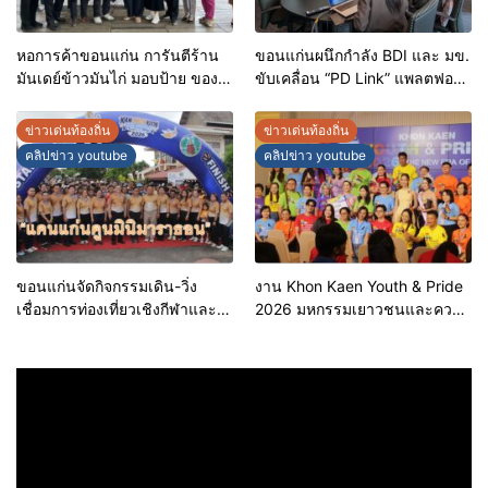
หอการค้าขอนแก่น การันตีร้าน
ขอนแก่นผนึกกำลัง BDI และ มข.
มันเดย์ข้าวมันไก่ มอบป้าย ของดี
ขับเคลื่อน “PD Link” แพลตฟอร์ม
ขอนแก่น ประจำปี 2569 เชิดชูผู้
ข้อมูลเมืองอัจฉริยะ มุ่งเป้าการ
ประกอบการคุณภาพ ยกระดับ
บริหารงานบนฐานข้อมูลที่
ข่าวเด่นท้องถิ่น
ข่าวเด่นท้องถิ่น
มาตรฐาน สร้างความเชื่อมั่นให้ผู้
แม่นยำและยั่งยืน
คลิปข่าว youtube
คลิปข่าว youtube
บริโภค
ขอนแก่นจัดกิจกรรมเดิน-วิ่ง
งาน Khon Kaen Youth & Pride
เชื่อมการท่องเที่ยวเชิงกีฬาและ
2026 มหกรรมเยาวชนและความ
วัฒนธรรม จัด “แคนแก่นคูนมินิ
หลากหลายทางเพศ จังหวัด
มาราธอน”
ขอนแก่น 2569