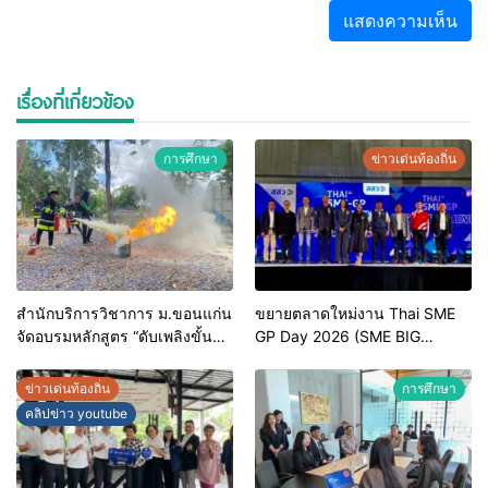
เรื่องที่เกี่ยวข้อง
การศึกษา
ข่าวเด่นท้องถิ่น
สำนักบริการวิชาการ ม.ขอนแก่น
ขยายตลาดใหม่งาน Thai SME
จัดอบรมหลักสูตร “ดับเพลิงขั้น
GP Day 2026 (SME BIG
ต้น” ยกระดับศักยภาพเจ้าหน้าที่
MOVE)
ท้องถิ่นรับมืออัคคีภัยตาม
ข่าวเด่นท้องถิ่น
การศึกษา
มาตรฐานสากล
คลิปข่าว youtube