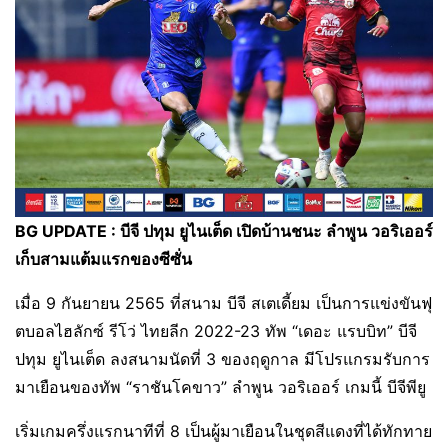
BG UPDATE : บีจี ปทุม ยูไนเต็ด เปิดบ้านชนะ ลำพูน วอริเออร์
เก็บสามแต้มแรกของซีซั่น
เมื่อ 9 กันยายน 2565 ที่สนาม บีจี สเตเดี้ยม เป็นการแข่งขันฟุ
ตบอลไฮลักซ์ รีโว่ ไทยลีก 2022-23 ทัพ “เดอะ แรบบิท” บีจี
ปทุม ยูไนเต็ด ลงสนามนัดที่ 3 ของฤดูกาล มีโปรแกรมรับการ
มาเยือนของทัพ “ราชันโคขาว” ลำพูน วอริเออร์ เกมนี้ บีจีพียู
เริ่มเกมครึ่งแรกนาทีที่ 8 เป็นผู้มาเยือนในชุดสีแดงที่ได้ทักทาย