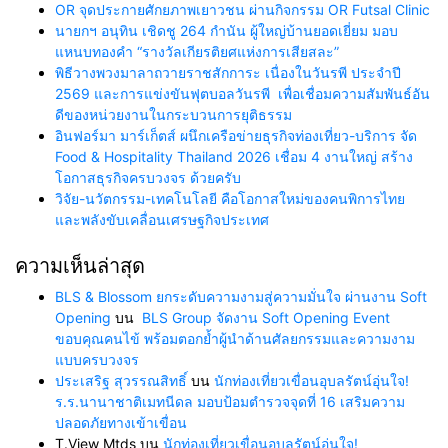
OR จุดประกายศักยภาพเยาวชน ผ่านกิจกรรม OR Futsal Clinic
นายกฯ อนุทิน เชิดชู 264 กำนัน ผู้ใหญ่บ้านยอดเยี่ยม มอบ
แหนบทองคำ “รางวัลเกียรติยศแห่งการเสียสละ”
พิธีวางพวงมาลาถวายราชสักการะ เนื่องในวันรพี ประจำปี
2569 และการแข่งขันฟุตบอลวันรพี เพื่อเชื่อมความสัมพันธ์อัน
ดีของหน่วยงานในกระบวนการยุติธรรม
อินฟอร์มา มาร์เก็ตส์ ผนึกเครือข่ายธุรกิจท่องเที่ยว-บริการ จัด
Food & Hospitality Thailand 2026 เชื่อม 4 งานใหญ่ สร้าง
โอกาสธุรกิจครบวงจร ด้วยครับ
วิจัย-นวัตกรรม-เทคโนโลยี คือโอกาสใหม่ของคนพิการไทย
และพลังขับเคลื่อนเศรษฐกิจประเทศ
ความเห็นล่าสุด
BLS & Blossom ยกระดับความงามสู่ความมั่นใจ ผ่านงาน Soft
Opening
บน
BLS Group จัดงาน Soft Opening Event
ขอบคุณคนไข้ พร้อมตอกย้ำผู้นำด้านศัลยกรรมและความงาม
แบบครบวงจร
ประเสริฐ สุวรรณสิทธิ์
บน
นักท่องเที่ยวเขื่อนอุบลรัตน์อุ่นใจ!
ร.ร.นานาชาติเมทนีดล มอบป้อมตำรวจจุดที่ 16 เสริมความ
ปลอดภัยทางเข้าเขื่อน
T.View Mtds
บน
นักท่องเที่ยวเขื่อนอุบลรัตน์อุ่นใจ!