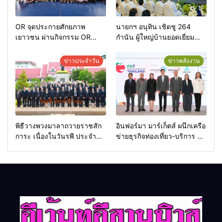
OR จุดประกายศักยภาพ
นายกฯ อนุทิน เชิดชู 264
เยาวชน ผ่านกิจกรรม OR
กำนัน ผู้ใหญ่บ้านยอดเยี่ยม
Futsal Clinic
มอบแหนบทองคำ “รางวัล
เกียรติยศแห่งการเสียสละ”
ข่าวประจำวัน
ข่าวพลังงาน
พิธีวางพวงมาลาถวายราชสัก
อินฟอร์มา มาร์เก็ตส์ ผนึกเครือ
การะ เนื่องในวันรพี ประจำปี
ข่ายธุรกิจท่องเที่ยว-บริการ จัด
2569 และการแข่งขันฟุตบอล
Food & Hospitality Thailand
วันรพี เพื่อเชื่อมความสัมพันธ์
2026 เชื่อม 4 งานใหญ่ สร้าง
อันดีของหน่วยงานใน
โอกาสธุรกิจครบวงจร ด้วย
กระบวนการยุติธรรม
ครับ