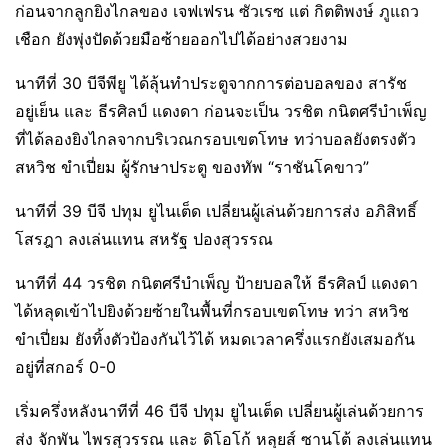
ก่อนจากลูกยิงไกลของ เจฟเฟรน ซัวเรซ แต่ กิตติพงษ์ ภูแถว
เชือก ยังพุ่งปัดด้วยมือซ้ายออกไปได้อย่างสวยงาม
นาทีที่ 30 บีจีพียู ได้ลุ้นทำประตูจากการต่อบอลของ สารัช
อยู่เย็น และ ธีรศิลป์ แดงดา ก่อนจะเป็น วรชิต กนิตศรีบำเพ็ญ
ที่ได้ลองยิงไกลจากบริเวณกรอบเขตโทษ ทว่าบอลยังตรงตัว
สหวิช ขําเปี่ยม ผู้รักษาประตู ของทัพ “ราชันโคขาว”
นาทีที่ 39 บีจี ปทุม ยูไนเต็ด เปลี่ยนผู้เล่นด้วยการส่ง อภิสิทธิ์
โสรฎา ลงเล่นแทน สหรัฐ ปองสุวรรณ
นาทีที่ 44 วรชิต กนิตศรีบำเพ็ญ ป้ายบอลให้ ธีรศิลป์ แดงดา
ได้หลุดเข้าไปยิงด้วยซ้ายในพื้นที่กรอบเขตโทษ ทว่า สหวิช
ขําเปี่ยม ยังทิ้งตัวป้องกันไว้ได้ หมดเวลาครึ่งแรกยังเสมอกัน
อยู่ที่สกอร์ 0-0
เริ่มครึ่งหลังนาทีที่ 46 บีจี ปทุม ยูไนเต็ด เปลี่ยนผู้เล่นด้วยการ
ส่ง จักพัน ไพรสุวรรณ และ ดิโอโก้ หลุยส์ ซานโต้ ลงเล่นแทน