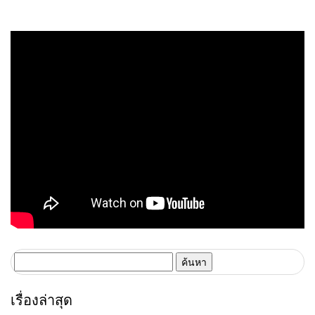
ครั้ง พร้อมดึง “ชูศักดิ์”นั่งโค้ชคู่
ใหญ่
“ลักษณะ”ลุยไทยลีก
ค้นหา
สำหรับ:
เรื่องล่าสุด