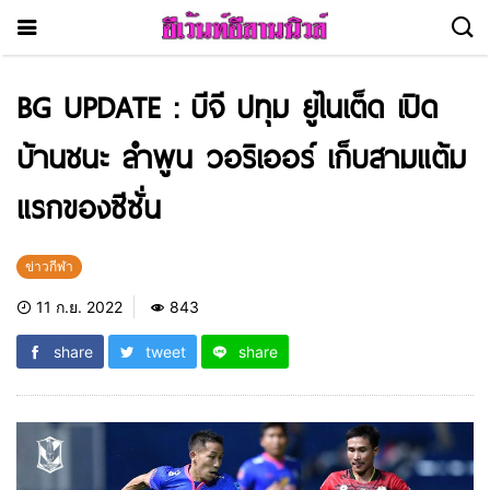
BG UPDATE : บีจี ปทุม ยูไนเต็ด เปิด
บ้านชนะ ลำพูน วอริเออร์ เก็บสามแต้ม
แรกของซีซั่น
ข่าวกีฬา
11 ก.ย. 2022
843
share
tweet
share