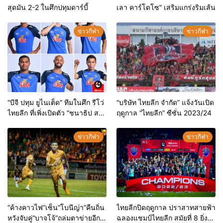
สุดมัน 2-2 ในศึกปทุมดาร์บี้
เลา คาร์โดโซ” เสริมแกร่งริมเส้น
ข่าวกีฬา
ข่าวกีฬา
“บีจี ปทุม ยูไนเต็ด” ทีมในศึก รีโว่
“บริษัท ไทยลีก จำกัด” แจ้งวันเปิด
ไทยลีก ที่เพิ่งเปิดตัว “ชนาธิป สรง
ฤดูกาล “ไทยลีก” ซีซั่น 2023/24
กระสินธ์”
ข่าวกีฬา
ข่าวกีฬา
“ค้างคาวไฟ”เซ็น“โบนีญ่า”คืนถิ่น
ไทยลีกปิดฤดูกาล ปราสาทสายฟ้า
หวังจับคู่“บาจโจ้”ถล่มตาข่ายอีก
ฉลองแชมป์ไทยลีก สมัยที่ 8 ยิ่ง