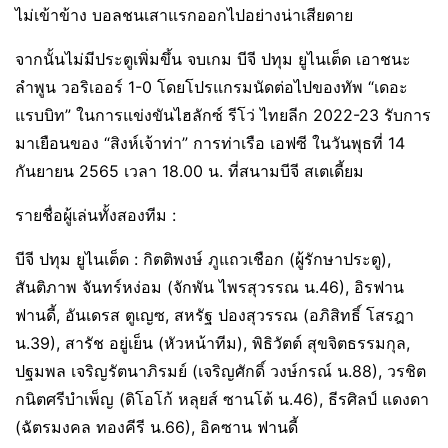
ไม่เข้าข้าง บอลชนเสาแรกออกไปอย่างน่าเสียดาย
จากนั้นไม่มีประตูเพิ่มขึ้น จบเกม บีจี ปทุม ยูไนเต็ด เอาชนะ
ลำพูน วอริเออร์ 1-0 โดยโปรแกรมนัดต่อไปของทัพ “เดอะ
แรบบิท” ในการแข่งขันไฮลักซ์ รีโว่ ไทยลีก 2022-23 รับการ
มาเยือนของ “สิงห์เจ้าท่า” การท่าเรือ เอฟซี ในวันพุธที่ 14
กันยายน 2565 เวลา 18.00 น. ที่สนามบีจี สเตเดี้ยม
รายชื่อผู้เล่นทั้งสองทีม :
บีจี ปทุม ยูไนเต็ด : กิตติพงษ์ ภูแถวเชือก (ผู้รักษาประตู),
สันติภาพ จันทร์หง่อม (จักพัน ไพรสุวรรณ น.46), อิรฟาน
ฟานดี้, อันเดรส ตูเญซ, สหรัฐ ปองสุวรรณ (อภิสิทธิ์ โสรฎา
น.39), สารัช อยู่เย็น (หัวหน้าทีม), พิธิวัตต์ สุขจิตธรรมกุล,
ปฐมพล เจริญรัตนาภิรมย์ (เจริญศักดิ์ วงษ์กรณ์ น.88), วรชิต
กนิตศรีบำเพ็ญ (ดิโอโก้ หลุยส์ ซานโต้ น.46), ธีรศิลป์ แดงดา
(ฉัตรมงคล ทองคีรี น.66), อิคซาน ฟานดี้