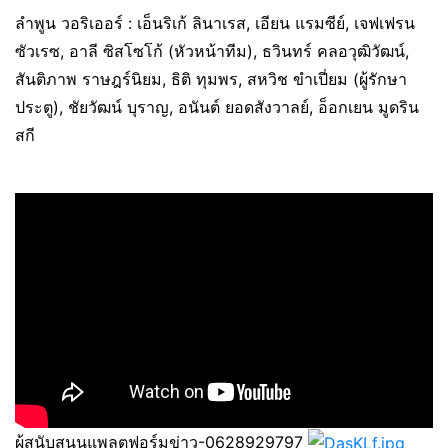
ลำพูน วอริเออร์ : เอ็นริเก้ ลินาเรส, เอียน แรมซีย์, เจฟเฟรน
ซัวเรซ, อาลี ซิสโซโก้ (หัวหน้าทีม), ธวินทร์ คลอวุฒิวัฒน์,
สันติภาพ ราษฎร์นิยม, ธิติ ทุมพร, สหวิช ขําเปี่ยม (ผู้รักษา
ประตู), ชัยวัฒน์ บุราญ, อนันต์ ยอดสังวาลย์, อ็อกเยน มูดริน
สกี
ผู้สนับสนุนแพลตฟอร์มข่าว-0628929797