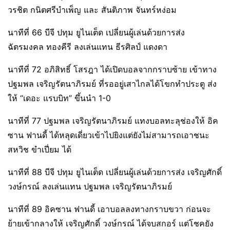
วรชิต กนิตศรีบำเพ็ญ และ สันติภาพ จันทร์หง่อม
นาทีที่ 66 บีจี ปทุม ยูไนเต็ด เปลี่ยนผู้เล่นด้วยการส่ง
ฉัตรมงคล ทองคีรี ลงเล่นแทน ธีรศิลป์ แดงดา
นาทีที่ 72 อภิสิทธิ์ โสรฎา ได้เปิดบอลจากกราบซ้าย เข้าทาง
ปฐมพล เจริญรัตนาภิรมย์ ที่รออยู่เสาไกลได้โขกทำประตู ส่ง
ให้ “เดอะ แรบบิท” ขึ้นนำ 1-0
นาทีที่ 77 ปฐมพล เจริญรัตนาภิรมย์ แทงบอลทะลุช่องให้ อิค
ซาน ฟานดี้ ได้หลุดเดี่ยวเข้าไปยิงแต่ยังไม่สามารถเอาชนะ
สหวิช ขําเปี่ยม ได้
นาทีที่ 88 บีจี ปทุม ยูไนเต็ด เปลี่ยนผู้เล่นด้วยการส่ง เจริญศักดิ์
วงษ์กรณ์ ลงเล่นแทน ปฐมพล เจริญรัตนาภิรมย์
นาทีที่ 89 อิคซาน ฟานดี้ เอาบอลลงทางกราบขวา ก่อนจะ
ย้ายเข้ากลางให้ เจริญศักดิ์ วงษ์กรณ์ ได้จบสกอร์ แต่โชคยัง