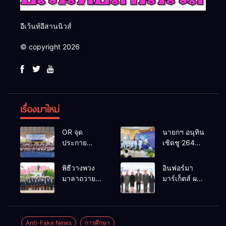
อีเว้นท์อีสานนิวส์
© copyright 2026
เรื่องมาใหม่
OR จุด
นายกฯ อนุทิน
ประกาย
เชิดชู 264
ศักยภาพ
กำนัน ผู้ใหญ่
เยาวชน ผ่าน
บ้านยอดเยี่ยม
พิธีวางพวง
อินฟอร์มา
กิจกรรม OR
มอบแหนบ
มาลาถวาย
มาร์เก็ตส์ ผนึก
Futsal Clinic
ทองคำ
ราชสักการะ
เครือข่าย
“รางวัล
เนื่องในวันรพี
ธุรกิจท่อง
เกียรติยศแห่ง
ประจำปี
เที่ยว-บริการ
การเสียสละ”
2569 และ
จัด Food &
Anti-Fake News
การศึกษา