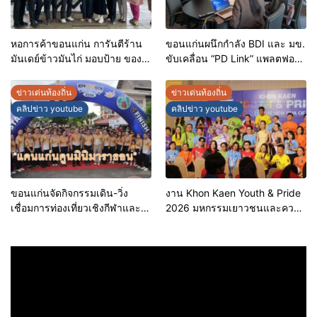
หอการค้าขอนแก่น การันตีร้าน
ขอนแก่นผนึกกำลัง BDI และ มข.
มันเดย์ข้าวมันไก่ มอบป้าย ของดี
ขับเคลื่อน “PD Link” แพลตฟอร์ม
ขอนแก่น ประจำปี 2569 เชิดชูผู้
ข้อมูลเมืองอัจฉริยะ มุ่งเป้าการ
ประกอบการคุณภาพ ยกระดับ
บริหารงานบนฐานข้อมูลที่
ข่าวเด่นท้องถิ่น
ข่าวเด่นท้องถิ่น
มาตรฐาน สร้างความเชื่อมั่นให้ผู้
แม่นยำและยั่งยืน
คลิปข่าว youtube
คลิปข่าว youtube
บริโภค
ขอนแก่นจัดกิจกรรมเดิน-วิ่ง
งาน Khon Kaen Youth & Pride
เชื่อมการท่องเที่ยวเชิงกีฬาและ
2026 มหกรรมเยาวชนและความ
วัฒนธรรม จัด “แคนแก่นคูนมินิ
หลากหลายทางเพศ จังหวัด
มาราธอน”
ขอนแก่น 2569