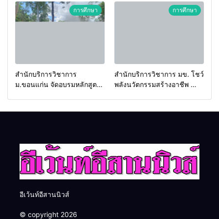
2026 เชื่อม 4 งานใหญ่ สร้าง
ประเทศ
การศึกษา
การศึกษา
โอกาสธุรกิจครบวงจร ด้วย
ครับ
สำนักบริการวิชาการ
สำนักบริการวิชาการ มข. โชว์
ม.ขอนแก่น จัดอบรมหลักสูตร
พลังนวัตกรรมสร้างอาชีพ นำ
“ดับเพลิงขั้นต้น” ยกระดับ
“กลุ่มคูณแดงใหญ่” บุกเวที
ศักยภาพเจ้าหน้าที่ท้องถิ่น
ระดับชาติ NCPD 2026
รับมืออัคคีภัยตามมาตรฐาน
เปลี่ยน “ผ้าเหลือ” สู่รายได้ที่
สากล
ยั่งยืน
อีเว้นท์อีสานนิวส์
© copyright 2026