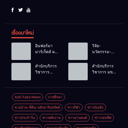
เรื่องมาใหม่
อินฟอร์มา
วิจัย-
มาร์เก็ตส์ ผนึก
นวัตกรรม-
เครือข่าย
เทคโนโลยี
ธุรกิจท่อง
คือโอกาสใหม่
สำนักบริการ
สำนักบริการ
เที่ยว-บริการ
ของคนพิการ
วิชาการ
วิชาการ มข.
จัด Food &
ไทย และพลัง
ม.ขอนแก่น
โชว์พลัง
Hospitality
ขับเคลื่อน
จัดอบรม
นวัตกรรม
Thailand
เศรษฐกิจ
หลักสูตร “ดับ
สร้างอาชีพ
2026 เชื่อม 4
ประเทศ
เพลิงขั้นต้น”
นำ “กลุ่มคูณ
Anti-Fake News
การศึกษา
งานใหญ่
ยกระดับ
แดงใหญ่” บุก
สร้างโอกาส
ขายบ้าน-ที่ดิน-อสังหาริมทรัพย์
ข่าวกีฬา
ข่าวบันเทิง
ศักยภาพเจ้า
เวทีระดับชาติ
ธุรกิจครบ
หน้าที่ท้องถิ่น
NCPD 2026
วงจร ด้วยครับ
ข่าวประจำวัน
ข่าวพลังงาน
ข่าวยานยนต์
ข่าวรอบทิศ
รับมืออัคคีภัย
เปลี่ยน “ผ้า
ตามมาตรฐาน
เหลือ” สู่ราย
ข่าวรับสมัตรงาน
ข่าวเด่นท้องถิ่น
ข่าวเศรษฐกิจ