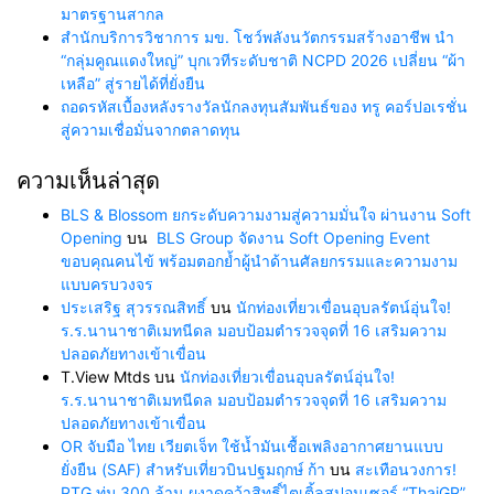
มาตรฐานสากล
สำนักบริการวิชาการ มข. โชว์พลังนวัตกรรมสร้างอาชีพ นำ
“กลุ่มคูณแดงใหญ่” บุกเวทีระดับชาติ NCPD 2026 เปลี่ยน “ผ้า
เหลือ” สู่รายได้ที่ยั่งยืน
ถอดรหัสเบื้องหลังรางวัลนักลงทุนสัมพันธ์ของ ทรู คอร์ปอเรชั่น
สู่ความเชื่อมั่นจากตลาดทุน
ความเห็นล่าสุด
BLS & Blossom ยกระดับความงามสู่ความมั่นใจ ผ่านงาน Soft
Opening
บน
BLS Group จัดงาน Soft Opening Event
ขอบคุณคนไข้ พร้อมตอกย้ำผู้นำด้านศัลยกรรมและความงาม
แบบครบวงจร
ประเสริฐ สุวรรณสิทธิ์
บน
นักท่องเที่ยวเขื่อนอุบลรัตน์อุ่นใจ!
ร.ร.นานาชาติเมทนีดล มอบป้อมตำรวจจุดที่ 16 เสริมความ
ปลอดภัยทางเข้าเขื่อน
T.View Mtds
บน
นักท่องเที่ยวเขื่อนอุบลรัตน์อุ่นใจ!
ร.ร.นานาชาติเมทนีดล มอบป้อมตำรวจจุดที่ 16 เสริมความ
ปลอดภัยทางเข้าเขื่อน
OR จับมือ ไทย เวียตเจ็ท ใช้น้ำมันเชื้อเพลิงอากาศยานแบบ
ยั่งยืน (SAF) สำหรับเที่ยวบินปฐมฤกษ์ ก้า
บน
สะเทือนวงการ!
PTG ทุ่ม 300 ล้าน ผงาดคว้าสิทธิ์ไตเติ้ลสปอนเซอร์ “ThaiGP”