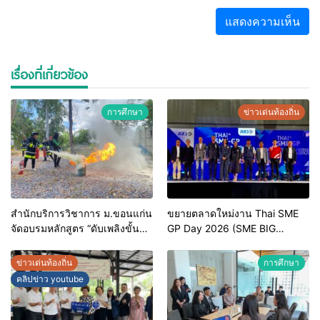
เรื่องที่เกี่ยวข้อง
การศึกษา
ข่าวเด่นท้องถิ่น
สำนักบริการวิชาการ ม.ขอนแก่น
ขยายตลาดใหม่งาน Thai SME
จัดอบรมหลักสูตร “ดับเพลิงขั้น
GP Day 2026 (SME BIG
ต้น” ยกระดับศักยภาพเจ้าหน้าที่
MOVE)
ท้องถิ่นรับมืออัคคีภัยตาม
ข่าวเด่นท้องถิ่น
การศึกษา
มาตรฐานสากล
คลิปข่าว youtube