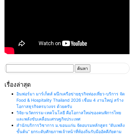
ค้นหา
สำหรับ:
เรื่องล่าสุด
อินฟอร์มา มาร์เก็ตส์ ผนึกเครือข่ายธุรกิจท่องเที่ยว-บริการ จัด
Food & Hospitality Thailand 2026 เชื่อม 4 งานใหญ่ สร้าง
โอกาสธุรกิจครบวงจร ด้วยครับ
วิจัย-นวัตกรรม-เทคโนโลยี คือโอกาสใหม่ของคนพิการไทย
และพลังขับเคลื่อนเศรษฐกิจประเทศ
สำนักบริการวิชาการ ม.ขอนแก่น จัดอบรมหลักสูตร “ดับเพลิง
ขั้นต้น” ยกระดับศักยภาพเจ้าหน้าที่ท้องถิ่นรับมืออัคคีภัยตาม