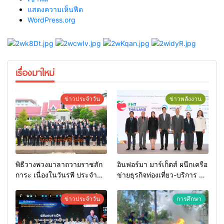
แสดงความเห็นฟีด
WordPress.org
เรื่องมาใหม่
ข่าวประจำวัน
ข่าวพลังงาน
พิธีวางพวงมาลาถวายราชสัก
อินฟอร์มา มาร์เก็ตส์ ผนึกเครือ
การะ เนื่องในวันรพี ประจำปี
ข่ายธุรกิจท่องเที่ยว-บริการ จัด
2569 และการแข่งขันฟุตบอล
Food & Hospitality Thailand
วันรพี เพื่อเชื่อมความสัมพันธ์
2026 เชื่อม 4 งานใหญ่ สร้าง
ข่าวประจำวัน
การศึกษา
อันดีของหน่วยงานใน
โอกาสธุรกิจครบวงจร ด้วย
กระบวนการยุติธรรม
ครับ