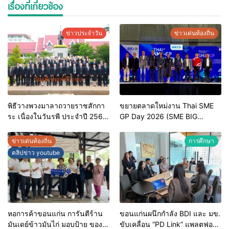
เรื่องที่เกี่ยวข้อง
ข่าวประจำวัน
ข่าวเด่นท้องถิ่น
พิธีวางพวงมาลาถวายราชสักกา
ขยายตลาดใหม่งาน Thai SME
ระ เนื่องในวันรพี ประจำปี 2569
GP Day 2026 (SME BIG
และการแข่งขันฟุตบอลวันรพี
MOVE)
เพื่อเชื่อมความสัมพันธ์อันดีของ
ข่าวเด่นท้องถิ่น
การศึกษา
หน่วยงานในกระบวนการ
คลิปข่าว youtube
ยุติธรรม
หอการค้าขอนแก่น การันตีร้าน
ขอนแก่นผนึกกำลัง BDI และ มข.
มันเดย์ข้าวมันไก่ มอบป้าย ของดี
ขับเคลื่อน “PD Link” แพลตฟอร์ม