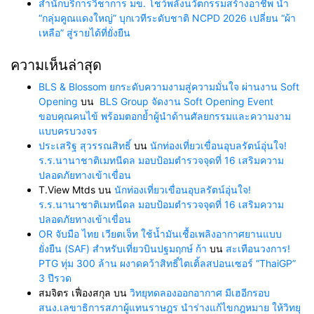
สำนักบริการวิชาการ มข. โชว์พลังนวัตกรรมสร้างอาชีพ นำ
“กลุ่มคูณแดงใหญ่” บุกเวทีระดับชาติ NCPD 2026 เปลี่ยน “ผ้า
เหลือ” สู่รายได้ที่ยั่งยืน
ความเห็นล่าสุด
BLS & Blossom ยกระดับความงามสู่ความมั่นใจ ผ่านงาน Soft
Opening
บน
BLS Group จัดงาน Soft Opening Event
ขอบคุณคนไข้ พร้อมตอกย้ำผู้นำด้านศัลยกรรมและความงาม
แบบครบวงจร
ประเสริฐ สุวรรณสิทธิ์
บน
นักท่องเที่ยวเขื่อนอุบลรัตน์อุ่นใจ!
ร.ร.นานาชาติเมทนีดล มอบป้อมตำรวจจุดที่ 16 เสริมความ
ปลอดภัยทางเข้าเขื่อน
T.View Mtds
บน
นักท่องเที่ยวเขื่อนอุบลรัตน์อุ่นใจ!
ร.ร.นานาชาติเมทนีดล มอบป้อมตำรวจจุดที่ 16 เสริมความ
ปลอดภัยทางเข้าเขื่อน
OR จับมือ ไทย เวียตเจ็ท ใช้น้ำมันเชื้อเพลิงอากาศยานแบบ
ยั่งยืน (SAF) สำหรับเที่ยวบินปฐมฤกษ์ ก้า
บน
สะเทือนวงการ!
PTG ทุ่ม 300 ล้าน ผงาดคว้าสิทธิ์ไตเติ้ลสปอนเซอร์ “ThaiGP”
3 ปีรวด
สมจิตร เฟื่องสกุล
บน
วิทยุทดลองออกอากาศ มีเฮอีกรอบ
สนง.เลขาธิการสภาผู้แทนราษฎร นำร่างแก้ไขกฎหมาย ให้วิทยุ