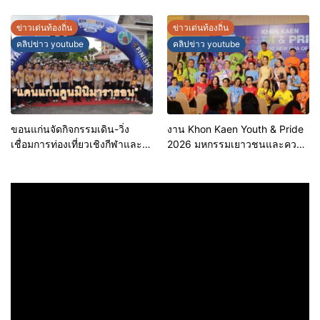
ขอนแก่น ประจำปี 2569 เชิดชูผู้
ข้อมูลเมืองอัจฉริยะ มุ่งเป้าการ
ประกอบการคุณภาพ ยกระดับ
บริหารงานบนฐานข้อมูลที่
ข่าวเด่นท้องถิ่น
ข่าวเด่นท้องถิ่น
มาตรฐาน สร้างความเชื่อมั่นให้ผู้
แม่นยำและยั่งยืน
คลิปข่าว youtube
คลิปข่าว youtube
บริโภค
ขอนแก่นจัดกิจกรรมเดิน-วิ่ง
งาน Khon Kaen Youth & Pride
เชื่อมการท่องเที่ยวเชิงกีฬาและ
2026 มหกรรมเยาวชนและความ
วัฒนธรรม จัด “แคนแก่นคูนมินิ
หลากหลายทางเพศ จังหวัด
มาราธอน”
ขอนแก่น 2569