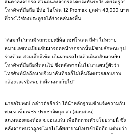
สินค้าลงจากรถ ส่วนตนลงจากรถโดยไม่ทันระวังโดยไม่รู้ว่า
โทรศัพท์มือถือ ยี่ห้อ ไอโฟน 12 Promax มูลค่า 43,000 บาท
ที่วางไว้ช่องประตูรถได้ร่วงหล่นลงพื้น
“ต่อมาไม่นานมีรถกระบะยี่ห้อ เชฟโรเลต สีดำ ไม่ทราบ
หมายเลขทะเบียนขับมาจอดหน้ารถจากนั้นมีชายลักษณะรูป
ร่างท้วม สวมเสื้อสีเข้ม เดินผ่านรถไปแล้วเดินกลับมาหยิบ
โทรศัพท์มือถือที่หล่นไป ซึ่งหลังจากนั้นไม่นานตนรู้ตัวว่า
โทรศัพท์มือถือหายจึงมาค้นที่รถก็ไม่เห็นจึงตรวจสอบภาพ
กล้องวงจรปิดพบว่ามีคนมาเก็บไป”
นายอริยพงษ์ กล่าวต่ออีกว่า ได้นำหลักฐานเข้าแจ้งความกับ
พ.ต.ท.เข็มเพชร ประชาจิตกุล สว.(สอบสวน)
สภ.หนองสองห้อง จ.ขอนแก่น เพื่อติดตามหัวขโมยรายนี้ ซึ่ง
หลังจากพบว่าถูกขโมยไปได้พยายามโทรเข้ามือถือ แต่พบว่า