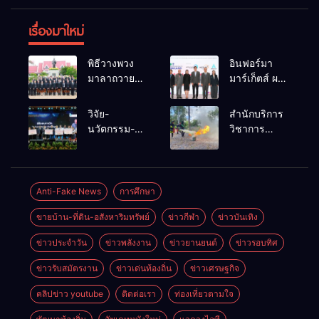
เรื่องมาใหม่
พิธีวางพวง
อินฟอร์มา
มาลาถวาย
มาร์เก็ตส์ ผนึก
ราชสักการะ
เครือข่าย
เนื่องในวันรพี
ธุรกิจท่อง
วิจัย-
สำนักบริการ
ประจำปี
เที่ยว-บริการ
นวัตกรรม-
วิชาการ
2569 และ
จัด Food &
เทคโนโลยี
ม.ขอนแก่น
การแข่งขัน
Hospitality
คือโอกาสใหม่
จัดอบรม
ฟุตบอลวันรพี
Thailand
ของคนพิการ
หลักสูตร “ดับ
เพื่อเชื่อม
2026 เชื่อม 4
ไทย และพลัง
เพลิงขั้นต้น”
Anti-Fake News
การศึกษา
ความสัมพันธ์
งานใหญ่
ขับเคลื่อน
ยกระดับ
อันดีของ
สร้างโอกาส
ขายบ้าน-ที่ดิน-อสังหาริมทรัพย์
ข่าวกีฬา
ข่าวบันเทิง
เศรษฐกิจ
ศักยภาพเจ้า
หน่วยงานใน
ธุรกิจครบ
ประเทศ
หน้าที่ท้องถิ่น
กระบวนการ
วงจร ด้วยครับ
ข่าวประจำวัน
ข่าวพลังงาน
ข่าวยานยนต์
ข่าวรอบทิศ
รับมืออัคคีภัย
ยุติธรรม
ตามมาตรฐาน
ข่าวรับสมัตรงาน
ข่าวเด่นท้องถิ่น
ข่าวเศรษฐกิจ
สากล
คลิปข่าว youtube
ติดต่อเรา
ท่องเที่ยวตามใจ