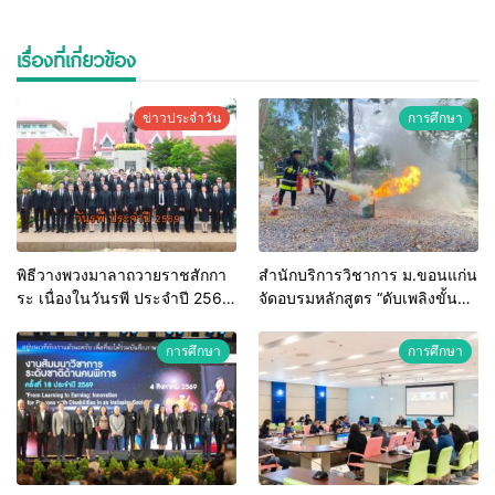
เรื่องที่เกี่ยวข้อง
ข่าวประจำวัน
การศึกษา
พิธีวางพวงมาลาถวายราชสักกา
สำนักบริการวิชาการ ม.ขอนแก่น
ระ เนื่องในวันรพี ประจำปี 2569
จัดอบรมหลักสูตร “ดับเพลิงขั้น
และการแข่งขันฟุตบอลวันรพี
ต้น” ยกระดับศักยภาพเจ้าหน้าที่
เพื่อเชื่อมความสัมพันธ์อันดีของ
ท้องถิ่นรับมืออัคคีภัยตาม
การศึกษา
การศึกษา
หน่วยงานในกระบวนการ
มาตรฐานสากล
ยุติธรรม