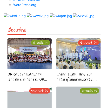
WordPress.org
เรื่องมาใหม่
ข่าวพลังงาน
ข่าวประจำวัน
OR จุดประกายศักยภาพ
นายกฯ อนุทิน เชิดชู 264
เยาวชน ผ่านกิจกรรม OR
กำนัน ผู้ใหญ่บ้านยอดเยี่ยม
Futsal Clinic
มอบแหนบทองคำ “รางวัล
เกียรติยศแห่งการเสียสละ”
ข่าวประจำวัน
ข่าวพลังงาน