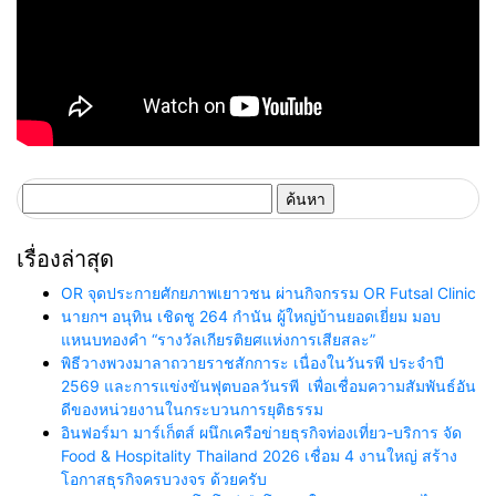
ค้นหา
สำหรับ:
เรื่องล่าสุด
OR จุดประกายศักยภาพเยาวชน ผ่านกิจกรรม OR Futsal Clinic
นายกฯ อนุทิน เชิดชู 264 กำนัน ผู้ใหญ่บ้านยอดเยี่ยม มอบ
แหนบทองคำ “รางวัลเกียรติยศแห่งการเสียสละ”
พิธีวางพวงมาลาถวายราชสักการะ เนื่องในวันรพี ประจำปี
2569 และการแข่งขันฟุตบอลวันรพี เพื่อเชื่อมความสัมพันธ์อัน
ดีของหน่วยงานในกระบวนการยุติธรรม
อินฟอร์มา มาร์เก็ตส์ ผนึกเครือข่ายธุรกิจท่องเที่ยว-บริการ จัด
Food & Hospitality Thailand 2026 เชื่อม 4 งานใหญ่ สร้าง
โอกาสธุรกิจครบวงจร ด้วยครับ