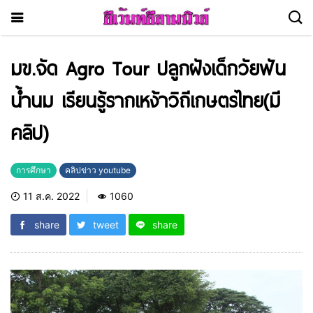
มข.จัด Agro Tour ปลูกฝังเด็กวัยฟัน
น้ำนม เรียนรู้รากเหง้าวิถีเกษตรไทย(มี
คลิป)
การศึกษา
คลิปข่าว youtube
11 ส.ค. 2022
1060
share
tweet
share