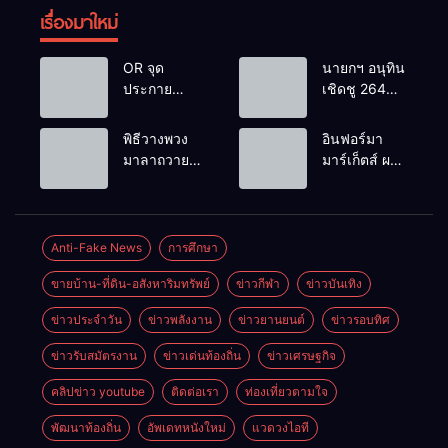
เรื่องมาใหม่
OR จุด
นายกฯ อนุทิน
ประกาย
เชิดชู 264
ศักยภาพ
กำนัน ผู้ใหญ่
เยาวชน ผ่าน
บ้านยอดเยี่ยม
พิธีวางพวง
อินฟอร์มา
กิจกรรม OR
มอบแหนบ
มาลาถวาย
มาร์เก็ตส์ ผนึก
Futsal Clinic
ทองคำ
ราชสักการะ
เครือข่าย
“รางวัล
เนื่องในวันรพี
ธุรกิจท่อง
เกียรติยศแห่ง
ประจำปี
เที่ยว-บริการ
การเสียสละ”
2569 และ
จัด Food &
Anti-Fake News
การศึกษา
การแข่งขัน
Hospitality
ขายบ้าน-ที่ดิน-อสังหาริมทรัพย์
ข่าวกีฬา
ข่าวบันเทิง
ฟุตบอลวันรพี
Thailand
เพื่อเชื่อม
2026 เชื่อม 4
ข่าวประจำวัน
ข่าวพลังงาน
ข่าวยานยนต์
ข่าวรอบทิศ
ความสัมพันธ์
งานใหญ่
อันดีของ
สร้างโอกาส
ข่าวรับสมัตรงาน
ข่าวเด่นท้องถิ่น
ข่าวเศรษฐกิจ
หน่วยงานใน
ธุรกิจครบ
กระบวนการ
วงจร ด้วยครับ
คลิปข่าว youtube
ติดต่อเรา
ท่องเที่ยวตามใจ
ยุติธรรม
พัฒนาท้องถิ่น
อัพเดทหนังใหม่
แวดวงไอที