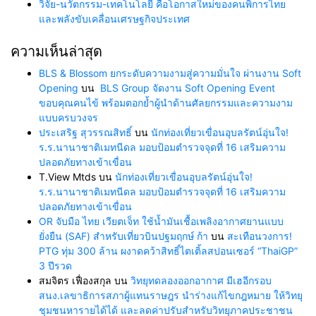
วิจัย-นวัตกรรม-เทคโนโลยี คือโอกาสใหม่ของคนพิการไทย
และพลังขับเคลื่อนเศรษฐกิจประเทศ
ความเห็นล่าสุด
BLS & Blossom ยกระดับความงามสู่ความมั่นใจ ผ่านงาน Soft
Opening
บน
BLS Group จัดงาน Soft Opening Event
ขอบคุณคนไข้ พร้อมตอกย้ำผู้นำด้านศัลยกรรมและความงาม
แบบครบวงจร
ประเสริฐ สุวรรณสิทธิ์
บน
นักท่องเที่ยวเขื่อนอุบลรัตน์อุ่นใจ!
ร.ร.นานาชาติเมทนีดล มอบป้อมตำรวจจุดที่ 16 เสริมความ
ปลอดภัยทางเข้าเขื่อน
T.View Mtds
บน
นักท่องเที่ยวเขื่อนอุบลรัตน์อุ่นใจ!
ร.ร.นานาชาติเมทนีดล มอบป้อมตำรวจจุดที่ 16 เสริมความ
ปลอดภัยทางเข้าเขื่อน
OR จับมือ ไทย เวียตเจ็ท ใช้น้ำมันเชื้อเพลิงอากาศยานแบบ
ยั่งยืน (SAF) สำหรับเที่ยวบินปฐมฤกษ์ ก้า
บน
สะเทือนวงการ!
PTG ทุ่ม 300 ล้าน ผงาดคว้าสิทธิ์ไตเติ้ลสปอนเซอร์ “ThaiGP”
3 ปีรวด
สมจิตร เฟื่องสกุล
บน
วิทยุทดลองออกอากาศ มีเฮอีกรอบ
สนง.เลขาธิการสภาผู้แทนราษฎร นำร่างแก้ไขกฎหมาย ให้วิทยุ
ชุมชนหารายได้ได้ และลดค่าปรับสำหรับวิทยุภาคประชาชน