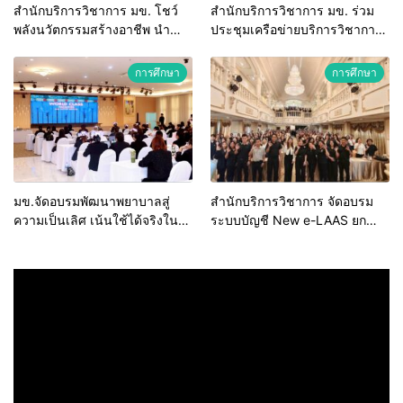
สำนักบริการวิชาการ มข. โชว์
สำนักบริการวิชาการ มข. ร่วม
พลังนวัตกรรมสร้างอาชีพ นำ
ประชุมเครือข่ายบริการวิชาการ
“กลุ่มคูณแดงใหญ่” บุกเวทีระดับ
สถาบันอุดมศึกษาไทย (คบอ.) มุ่ง
ชาติ NCPD 2026 เปลี่ยน “ผ้า
สร้างเครือข่ายและยกระดับงาน
การศึกษา
การศึกษา
เหลือ” สู่รายได้ที่ยั่งยืน
วิชาการรับใช้สังคม
มข.จัดอบรมพัฒนาพยาบาลสู่
สำนักบริการวิชาการ จัดอบรม
ความเป็นเลิศ เน้นใช้ได้จริงใน
ระบบบัญชี New e-LAAS ยก
ระบบบริการสุขภาพ
ระดับบุคลากร รพ.สต. สังกัด
อบจ. มุ่งป้องกันข้อทักท้วงจาก
หน่วยตรวจสอบ