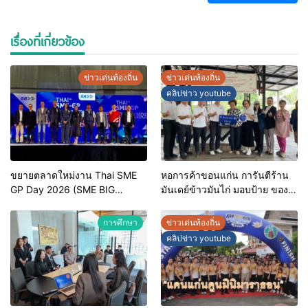
เรื่องที่เกี่ยวข้อง
ข่าวเด่นท้องถิ่น
ข่าวเด่นท้องถิ่น
คลิปข่าว youtube
ขยายตลาดใหม่งาน Thai SME
หอการค้าขอนแก่น การันตีร้าน
GP Day 2026 (SME BIG
มันเดย์ข้าวมันไก่ มอบป้าย ของดี
MOVE)
ขอนแก่น ประจำปี 2569 เชิดชูผู้
ประกอบการคุณภาพ ยกระดับ
การศึกษา
ข่าวเด่นท้องถิ่น
มาตรฐาน สร้างความเชื่อมั่นให้ผู้
คลิปข่าว youtube
บริโภค