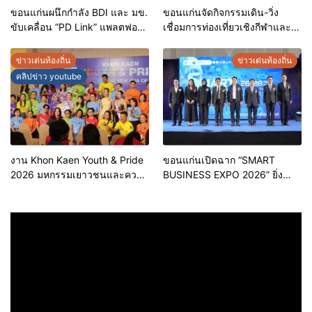
ขอนแก่นผนึกกำลัง BDI และ มข.
ขอนแก่นจัดกิจกรรมเดิน-วิ่ง
ขับเคลื่อน “PD Link” แพลตฟอร์ม
เชื่อมการท่องเที่ยวเชิงกีฬาและ
ข้อมูลเมืองอัจฉริยะ มุ่งเป้าการ
วัฒนธรรม จัด “แคนแก่นคูนมินิ
บริหารงานบนฐานข้อมูลที่
มาราธอน”
ข่าวเด่นท้องถิ่น
ข่าวเด่นท้องถิ่น
แม่นยำและยั่งยืน
คลิปข่าว youtube
งาน Khon Kaen Youth & Pride
ขอนแก่นเปิดฉาก “SMART
2026 มหกรรมเยาวชนและความ
BUSINESS EXPO 2026” ยิ่ง
หลากหลายทางเพศ จังหวัด
ใหญ่ หนุนผู้ประกอบการใช้ AI ยก
ขอนแก่น 2569
ระดับเศรษฐกิจดิจิทัลอีสาน