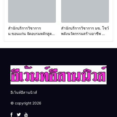
ครับ
สำนักบริการวิชาการ
สำนักบริการวิชาการ มข. โชว์
ม.ขอนแก่น จัดอบรมหลักสูตร
พลังนวัตกรรมสร้างอาชีพ นำ
“ดับเพลิงขั้นต้น” ยกระดับ
“กลุ่มคูณแดงใหญ่” บุกเวที
ศักยภาพเจ้าหน้าที่ท้องถิ่น
ระดับชาติ NCPD 2026
รับมืออัคคีภัยตามมาตรฐาน
เปลี่ยน “ผ้าเหลือ” สู่รายได้ที่
สากล
ยั่งยืน
อีเว้นท์อีสานนิวส์
© copyright 2026