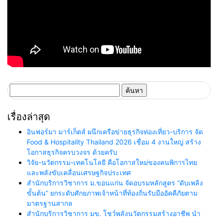
ค้นหา
สำหรับ:
เรื่องล่าสุด
อินฟอร์มา มาร์เก็ตส์ ผนึกเครือข่ายธุรกิจท่องเที่ยว-บริการ จัด
Food & Hospitality Thailand 2026 เชื่อม 4 งานใหญ่ สร้าง
โอกาสธุรกิจครบวงจร ด้วยครับ
วิจัย-นวัตกรรม-เทคโนโลยี คือโอกาสใหม่ของคนพิการไทย
และพลังขับเคลื่อนเศรษฐกิจประเทศ
สำนักบริการวิชาการ ม.ขอนแก่น จัดอบรมหลักสูตร “ดับเพลิง
ขั้นต้น” ยกระดับศักยภาพเจ้าหน้าที่ท้องถิ่นรับมืออัคคีภัยตาม
มาตรฐานสากล
สำนักบริการวิชาการ มข. โชว์พลังนวัตกรรมสร้างอาชีพ นำ