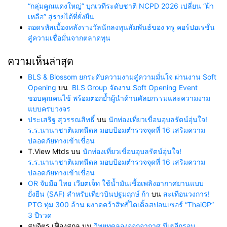
“กลุ่มคูณแดงใหญ่” บุกเวทีระดับชาติ NCPD 2026 เปลี่ยน “ผ้า
เหลือ” สู่รายได้ที่ยั่งยืน
ถอดรหัสเบื้องหลังรางวัลนักลงทุนสัมพันธ์ของ ทรู คอร์ปอเรชั่น
สู่ความเชื่อมั่นจากตลาดทุน
ความเห็นล่าสุด
BLS & Blossom ยกระดับความงามสู่ความมั่นใจ ผ่านงาน Soft
Opening
บน
BLS Group จัดงาน Soft Opening Event
ขอบคุณคนไข้ พร้อมตอกย้ำผู้นำด้านศัลยกรรมและความงาม
แบบครบวงจร
ประเสริฐ สุวรรณสิทธิ์
บน
นักท่องเที่ยวเขื่อนอุบลรัตน์อุ่นใจ!
ร.ร.นานาชาติเมทนีดล มอบป้อมตำรวจจุดที่ 16 เสริมความ
ปลอดภัยทางเข้าเขื่อน
T.View Mtds
บน
นักท่องเที่ยวเขื่อนอุบลรัตน์อุ่นใจ!
ร.ร.นานาชาติเมทนีดล มอบป้อมตำรวจจุดที่ 16 เสริมความ
ปลอดภัยทางเข้าเขื่อน
OR จับมือ ไทย เวียตเจ็ท ใช้น้ำมันเชื้อเพลิงอากาศยานแบบ
ยั่งยืน (SAF) สำหรับเที่ยวบินปฐมฤกษ์ ก้า
บน
สะเทือนวงการ!
PTG ทุ่ม 300 ล้าน ผงาดคว้าสิทธิ์ไตเติ้ลสปอนเซอร์ “ThaiGP”
3 ปีรวด
สมจิตร เฟื่องสกุล
บน
วิทยุทดลองออกอากาศ มีเฮอีกรอบ