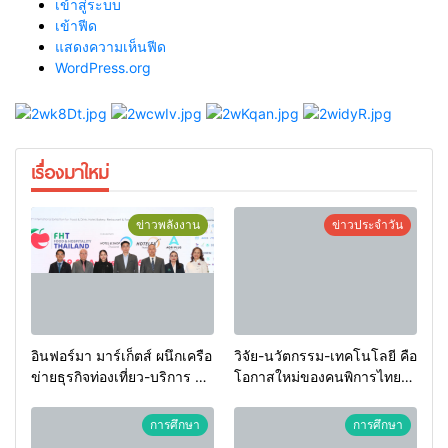
เข้าสู่ระบบ
เข้าฟีด
แสดงความเห็นฟีด
WordPress.org
เรื่องมาใหม่
ข่าวพลังงาน
ข่าวประจำวัน
อินฟอร์มา มาร์เก็ตส์ ผนึกเครือ
วิจัย-นวัตกรรม-เทคโนโลยี คือ
ข่ายธุรกิจท่องเที่ยว-บริการ จัด
โอกาสใหม่ของคนพิการไทย
Food & Hospitality Thailand
และพลังขับเคลื่อนเศรษฐกิจ
2026 เชื่อม 4 งานใหญ่ สร้าง
ประเทศ
การศึกษา
การศึกษา
โอกาสธุรกิจครบวงจร ด้วย