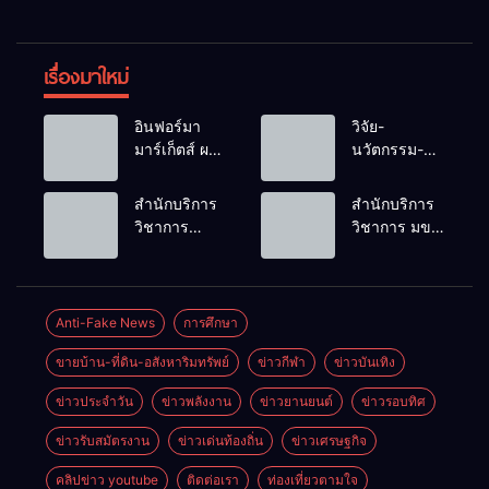
เรื่องมาใหม่
อินฟอร์มา
วิจัย-
มาร์เก็ตส์ ผนึก
นวัตกรรม-
เครือข่าย
เทคโนโลยี
ธุรกิจท่อง
คือโอกาสใหม่
สำนักบริการ
สำนักบริการ
เที่ยว-บริการ
ของคนพิการ
วิชาการ
วิชาการ มข.
จัด Food &
ไทย และพลัง
ม.ขอนแก่น
โชว์พลัง
Hospitality
ขับเคลื่อน
จัดอบรม
นวัตกรรม
Thailand
เศรษฐกิจ
หลักสูตร “ดับ
สร้างอาชีพ
2026 เชื่อม 4
ประเทศ
เพลิงขั้นต้น”
นำ “กลุ่มคูณ
Anti-Fake News
การศึกษา
งานใหญ่
ยกระดับ
แดงใหญ่” บุก
สร้างโอกาส
ขายบ้าน-ที่ดิน-อสังหาริมทรัพย์
ข่าวกีฬา
ข่าวบันเทิง
ศักยภาพเจ้า
เวทีระดับชาติ
ธุรกิจครบ
หน้าที่ท้องถิ่น
NCPD 2026
วงจร ด้วยครับ
ข่าวประจำวัน
ข่าวพลังงาน
ข่าวยานยนต์
ข่าวรอบทิศ
รับมืออัคคีภัย
เปลี่ยน “ผ้า
ตามมาตรฐาน
เหลือ” สู่ราย
ข่าวรับสมัตรงาน
ข่าวเด่นท้องถิ่น
ข่าวเศรษฐกิจ
สากล
ได้ที่ยั่งยืน
คลิปข่าว youtube
ติดต่อเรา
ท่องเที่ยวตามใจ