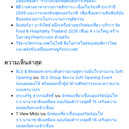
แหนบทองคำ “รางวัลเกียรติยศแห่งการเสียสละ”
พิธีวางพวงมาลาถวายราชสักการะ เนื่องในวันรพี ประจำปี
2569 และการแข่งขันฟุตบอลวันรพี เพื่อเชื่อมความสัมพันธ์อัน
ดีของหน่วยงานในกระบวนการยุติธรรม
อินฟอร์มา มาร์เก็ตส์ ผนึกเครือข่ายธุรกิจท่องเที่ยว-บริการ จัด
Food & Hospitality Thailand 2026 เชื่อม 4 งานใหญ่ สร้าง
โอกาสธุรกิจครบวงจร ด้วยครับ
วิจัย-นวัตกรรม-เทคโนโลยี คือโอกาสใหม่ของคนพิการไทย
และพลังขับเคลื่อนเศรษฐกิจประเทศ
ความเห็นล่าสุด
BLS & Blossom ยกระดับความงามสู่ความมั่นใจ ผ่านงาน Soft
Opening
บน
BLS Group จัดงาน Soft Opening Event
ขอบคุณคนไข้ พร้อมตอกย้ำผู้นำด้านศัลยกรรมและความงาม
แบบครบวงจร
ประเสริฐ สุวรรณสิทธิ์
บน
นักท่องเที่ยวเขื่อนอุบลรัตน์อุ่นใจ!
ร.ร.นานาชาติเมทนีดล มอบป้อมตำรวจจุดที่ 16 เสริมความ
ปลอดภัยทางเข้าเขื่อน
T.View Mtds
บน
นักท่องเที่ยวเขื่อนอุบลรัตน์อุ่นใจ!
ร.ร.นานาชาติเมทนีดล มอบป้อมตำรวจจุดที่ 16 เสริมความ
ปลอดภัยทางเข้าเขื่อน