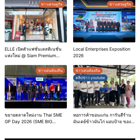
เพื่อเชื่อมความสัมพันธ์อันดีของ
ประเทศไทย
ข่าวเศรษฐกิจ
ข่าวเศรษฐกิจ
หน่วยงานในกระบวนการ
ยุติธรรม
ELLE เปิดตัวแฟชั่นเดสติเนชั่น
Local Enterprises Exposition
แห่งใหม่ @ Siam Premium
2026
Outlets ช้อปครบทุกสไตล์ พร้อม
ดีลพิเศษลดสูงสุด 70%
ข่าวเด่นท้องถิ่น
ข่าวเด่นท้องถิ่น
คลิปข่าว youtube
ขยายตลาดใหม่งาน Thai SME
หอการค้าขอนแก่น การันตีร้าน
GP Day 2026 (SME BIG
มันเดย์ข้าวมันไก่ มอบป้าย ของดี
MOVE)
ขอนแก่น ประจำปี 2569 เชิดชูผู้
ประกอบการคุณภาพ ยกระดับ