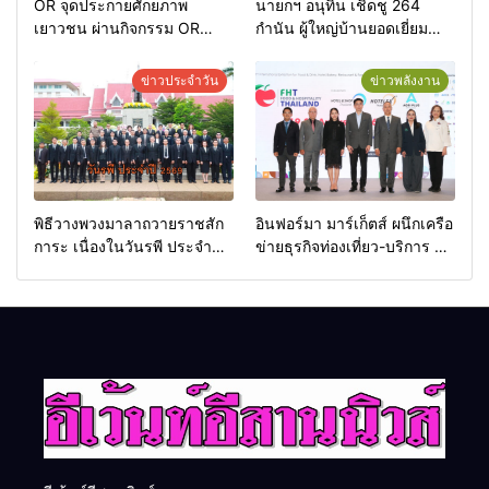
OR จุดประกายศักยภาพ
นายกฯ อนุทิน เชิดชู 264
เยาวชน ผ่านกิจกรรม OR
กำนัน ผู้ใหญ่บ้านยอดเยี่ยม
Futsal Clinic
มอบแหนบทองคำ “รางวัล
เกียรติยศแห่งการเสียสละ”
ข่าวประจำวัน
ข่าวพลังงาน
พิธีวางพวงมาลาถวายราชสัก
อินฟอร์มา มาร์เก็ตส์ ผนึกเครือ
การะ เนื่องในวันรพี ประจำปี
ข่ายธุรกิจท่องเที่ยว-บริการ จัด
2569 และการแข่งขันฟุตบอล
Food & Hospitality Thailand
วันรพี เพื่อเชื่อมความสัมพันธ์
2026 เชื่อม 4 งานใหญ่ สร้าง
อันดีของหน่วยงานใน
โอกาสธุรกิจครบวงจร ด้วย
กระบวนการยุติธรรม
ครับ