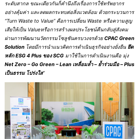
ระดับสากล ขณะเดียวกันก็คำนึงถึงเรื่องการใช้ทรัพยากร
อย่างคุ้มค่า และลดผลกระทบต่อสิ่งแวดล้อม ด้วยกระบวนการ
“Turn Waste to Value”
คือการเปลี่ยน Waste หรือความสูญ
เสียให้เป็น Valueหรือการสร้างผลประโยชน์คืนกลับสู่สังคม
ผ่านการพัฒนานวัตกรรมโซลูชันครบวงจรด้วย
CPAC Green
Solution
โดย
มีการนำแนวคิดการดำเนินธุรกิจอย่างยั่งยืน
ยึด
หลัก
ESG
4
Plus ของ SCG
มาใช้ในการดำเนินงาน
คือ มุ่ง
Net Zero – Go Green – Lean เหลื่อมล้ำ – ย้ำร่วมมือ – Plus
เป็นธรรม โปร่งใส
”