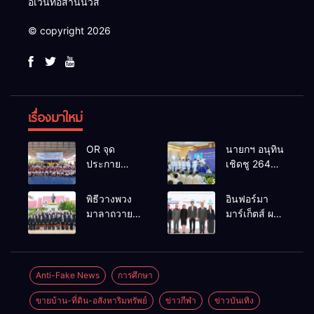
อีเว้นท์อีสานนิวส์
© copyright 2026
เรื่องมาใหม่
OR จุด
นายกฯ อนุทิน
ประกาย
เชิดชู 264
ศักยภาพ
กำนัน ผู้ใหญ่
เยาวชน ผ่าน
บ้านยอดเยี่ยม
พิธีวางพวง
อินฟอร์มา
กิจกรรม OR
มอบแหนบ
มาลาถวาย
มาร์เก็ตส์ ผนึก
Futsal Clinic
ทองคำ
ราชสักการะ
เครือข่าย
“รางวัล
เนื่องในวันรพี
ธุรกิจท่อง
เกียรติยศแห่ง
ประจำปี
เที่ยว-บริการ
การเสียสละ”
2569 และ
จัด Food &
Anti-Fake News
การศึกษา
การแข่งขัน
Hospitality
ขายบ้าน-ที่ดิน-อสังหาริมทรัพย์
ข่าวกีฬา
ข่าวบันเทิง
ฟุตบอลวันรพี
Thailand