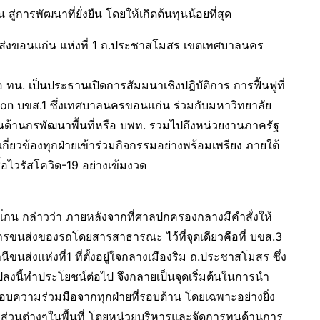
การพัฒนาที่ยั่งยืน โดยให้เกิดต้นทุนน้อยที่สุด
นีขนส่งขอนแก่น แห่งที่ 1 ถ.ประชาสโมสร เขตเทศบาลนคร
 ทน. เป็นประธานเปิดการสัมมนาเชิงปฎิบัติการ การฟื้นฟูที่
tion บขส.1 ซึ่งเทศบาลนครขอนแก่น ร่วมกับมหาวิทยาลัย
ด้านกรพัฒนาพื้นที่หรือ บพท. รวมไปถึงหน่วยงานภาครัฐ
กี่ยวข้องทุกฝ่ายเข้าร่วมกิจกรรมอย่างพร้อมเพรียง ภายใต้
ไวรัสโควิด-19 อย่างเข้มงวด
่กน กล่าวว่า ภายหลังจากที่ศาลปกครองกลางมีคำสั่งให้
นส่งของรถโดยสารสาธารณะ ไว้ที่จุดเดียวคือที่ บขส.3
นส่งแห่งที่1 ที่ตั้งอยู่ใจกลางเมืองริม ถ.ประชาสโมสร ซึ่ง
แปลงนี้ทำประโยชน์ต่อไป จึงกลายเป็นจุดเริ่มต้นในการนำ
้กรอบความร่วมมือจากทุกฝ่ายที่รอบด้าน โดยเฉพาะอย่างยิ่ง
วนต่างๆในพื้นที่ โดยหน่วยบริหารและจัดการทุนด้านการ