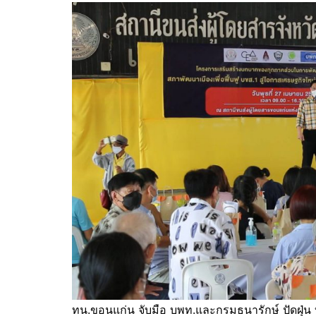
ทน.ขอนแก่น จับมือ บพท.และกรมธนารักษ์ ปัดฝุ่น บ