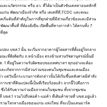
ยและนวัตรกรรม หรือ อว. ที่ได้มาเป็นตัวขับเคลทาอนหลักที่
อนแก่น พัฒนาเมืองจำกัด หรือ เคเคทีที,TCDC และคณะ
ดเริ่มต้นที่สำคัญในการที่ทุกฝ่ายที่มีส่วนเกี่ยวข้องและมีส่วน
ื้นที่ ที่ต้องยั่งยืน เปิดพื้นที่ทางการค้า ได้ครบทั้ง 7
ี่สุด
ปลง บขส.1 นั้น จะเริ่มจากอาคารผู้โดยสารที่ตั้งอยู่ใจกลาง
ณะที่ฝั่งติดกับ ถ.หน้าเมือง ตรงข้ามสวนรัชดานุสรณ์นั้นมี
ขส. 1 ที่อยู่ในความรับผิดชอบของเทศบาลฯ ทุกอย่างจะต้อง
บ และเกิดจากการมีส่วนร่วมของคนในชุมชนและคนเมือง
 แต่วันนี้กระบวนการดังกล่าวนั้นได้เริ่มขึ้นหลังศาลมีคำสั่ง
เช่าที่ดินแปลงนี้เป็นที่เรียบร้อยแล้ว จากนี้ไปคือการ
ซึ่งได้รับความร่วมมือจากคนในชุมชน ทั้งจากชุมชน
่ บขส.1 รวมไปถึงพ่อค้า-แม่ค้า ที่เดิมค้าขายที่ บขส.อยู่แล้ว
รวมใจกลางเมืองขอนแ่กน แห่งใหม่ ที่จะเป็นแลนมาร์ค