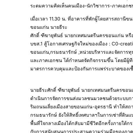
ระดมความคิดเห็นคนเมือง-นักวิชาการ-ภาคเอกชน สู่
เมื่อเวลา 11.30 น. ที่อาคารที่พักผู้่โดยสารสถา
ขอนแก่น นายธีระ
ศักดิ์ ฑีฆายุพันธ์ นายกเทศมนตรีนครขอนแก่น หรือ
บขส.1 สู้โอกาสเศรษฐกิจใหม่ของเมือง : C0-crea
ขอนแก่น,กรมธนารักษ์ ,หน่วยบริหารและจัดการทุน
และภาคเอกชน ได้กำหนดจัดกิจกรรมขึ้น โดยมีผู้ทีเ
มาตรการควบคุมและป้องกันการแพร่ระบาดของเชื้อ
นายธีระศักดิ์ ฑีฆายุพันธ์ นายกเทศมนตรีนครขอนแ
ดำเนินการจัดการขนส่งมวลชนมวลชนด้วยระบบการข
ริมถนนเลี่ยงเมืองสายขอนแก่น-อุดรธานี ทำให้สถานีข
กรมธนารักษ์ ยังให้สิทธิ์เทศบาลฯในการเช่าที่ดิน
พื้นที่ใจกลางเมืองได้กลับมามีชีวิตอีกครั้งภายใต
กับการสนับสนุนการประสานความร่วมมือของภาคส่