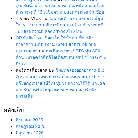
อุบลรัตน์อุ่นใจ! ร.ร.นานาชาติเมทนีดล มอบป้อม
ตำรวจจุดที่ 16 เสริมความปลอดภัยทางเข้าเขื่อน
T.View Mtds
บน
นักท่องเที่ยวเขื่อนอุบลรัตน์อุ่น
ใจ! ร.ร.นานาชาติเมทนีดล มอบป้อมตำรวจจุดที่
16 เสริมความปลอดภัยทางเข้าเขื่อน
OR จับมือ ไทย เวียตเจ็ท ใช้น้ำมันเชื้อเพลิง
อากาศยานแบบยั่งยืน (SAF) สำหรับเที่ยวบิน
ปฐมฤกษ์ ก้า
บน
สะเทือนวงการ! PTG ทุ่ม 300
ล้าน ผงาดคว้าสิทธิ์ไตเติ้ลสปอนเซอร์ “ThaiGP” 3
ปีรวด
สมจิตร เฟื่องสกุล
บน
วิทยุทดลองออกอากาศ มีเฮ
อีกรอบ สนง.เลขาธิการสภาผู้แทนราษฎร นำร่าง
แก้ไขกฎหมาย ให้วิทยุชุมชนหารายได้ได้ และลด
ค่าปรับสำหรับวิทยุภาคประชาชน ออกรับฟัง
ความเห็น
คลังเก็บ
สิงหาคม 2026
กรกฎาคม 2026
มิถุนายน 2026