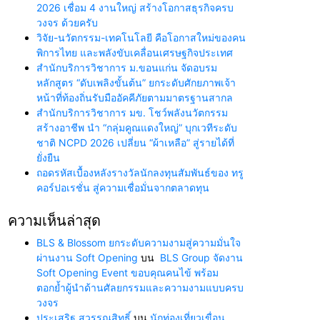
2026 เชื่อม 4 งานใหญ่ สร้างโอกาสธุรกิจครบ
วงจร ด้วยครับ
วิจัย-นวัตกรรม-เทคโนโลยี คือโอกาสใหม่ของคน
พิการไทย และพลังขับเคลื่อนเศรษฐกิจประเทศ
สำนักบริการวิชาการ ม.ขอนแก่น จัดอบรม
หลักสูตร “ดับเพลิงขั้นต้น” ยกระดับศักยภาพเจ้า
หน้าที่ท้องถิ่นรับมืออัคคีภัยตามมาตรฐานสากล
สำนักบริการวิชาการ มข. โชว์พลังนวัตกรรม
สร้างอาชีพ นำ “กลุ่มคูณแดงใหญ่” บุกเวทีระดับ
ชาติ NCPD 2026 เปลี่ยน “ผ้าเหลือ” สู่รายได้ที่
ยั่งยืน
ถอดรหัสเบื้องหลังรางวัลนักลงทุนสัมพันธ์ของ ทรู
คอร์ปอเรชั่น สู่ความเชื่อมั่นจากตลาดทุน
ความเห็นล่าสุด
BLS & Blossom ยกระดับความงามสู่ความมั่นใจ
ผ่านงาน Soft Opening
บน
BLS Group จัดงาน
Soft Opening Event ขอบคุณคนไข้ พร้อม
ตอกย้ำผู้นำด้านศัลยกรรมและความงามแบบครบ
วงจร
ประเสริฐ สุวรรณสิทธิ์
บน
นักท่องเที่ยวเขื่อน