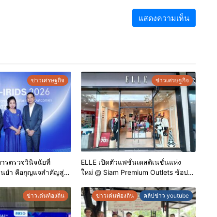
ข่าวเศรษฐกิจ
ข่าวเศรษฐกิจ
 การตรวจวินิจฉัยที่
ELLE เปิดตัวแฟชั่นเดสติเนชั่นแห่ง
นยำ คือกุญแจสำคัญสู่
ใหม่ @ Siam Premium Outlets ช้อป
คในประเทศไทย
ครบทุกสไตล์ พร้อมดีลพิเศษลด
สูงสุด 70%
ข่าวเด่นท้องถิ่น
ข่าวเด่นท้องถิ่น
คลิปข่าว youtube