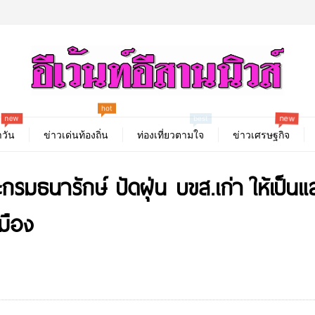
hot
new
new
best
วัน
ข่าวเด่นท้องถิ่น
ท่องเที่ยวตามใจ
ข่าวเศรษฐกิจ
มธนารักษ์ ปัดฝุ่น บขส.เก่า ให้เป็นแ
มือง