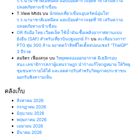
ร.ร.นานาชาติเมทนีดล มอบป้อมตำรวจจุดที่ 16 เสริมความ
ปลอดภัยทางเข้าเขื่อน
T.View Mtds
บน
นักท่องเที่ยวเขื่อนอุบลรัตน์อุ่นใจ!
ร.ร.นานาชาติเมทนีดล มอบป้อมตำรวจจุดที่ 16 เสริมความ
ปลอดภัยทางเข้าเขื่อน
OR จับมือ ไทย เวียตเจ็ท ใช้น้ำมันเชื้อเพลิงอากาศยานแบบ
ยั่งยืน (SAF) สำหรับเที่ยวบินปฐมฤกษ์ ก้า
บน
สะเทือนวงการ!
PTG ทุ่ม 300 ล้าน ผงาดคว้าสิทธิ์ไตเติ้ลสปอนเซอร์ “ThaiGP”
3 ปีรวด
สมจิตร เฟื่องสกุล
บน
วิทยุทดลองออกอากาศ มีเฮอีกรอบ
สนง.เลขาธิการสภาผู้แทนราษฎร นำร่างแก้ไขกฎหมาย ให้วิทยุ
ชุมชนหารายได้ได้ และลดค่าปรับสำหรับวิทยุภาคประชาชน
ออกรับฟังความเห็น
คลังเก็บ
สิงหาคม 2026
กรกฎาคม 2026
มิถุนายน 2026
พฤษภาคม 2026
เมษายน 2026
มีนาคม 2026