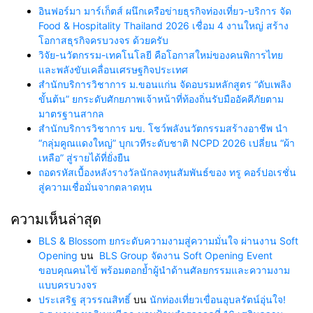
อินฟอร์มา มาร์เก็ตส์ ผนึกเครือข่ายธุรกิจท่องเที่ยว-บริการ จัด
Food & Hospitality Thailand 2026 เชื่อม 4 งานใหญ่ สร้าง
โอกาสธุรกิจครบวงจร ด้วยครับ
วิจัย-นวัตกรรม-เทคโนโลยี คือโอกาสใหม่ของคนพิการไทย
และพลังขับเคลื่อนเศรษฐกิจประเทศ
สำนักบริการวิชาการ ม.ขอนแก่น จัดอบรมหลักสูตร “ดับเพลิง
ขั้นต้น” ยกระดับศักยภาพเจ้าหน้าที่ท้องถิ่นรับมืออัคคีภัยตาม
มาตรฐานสากล
สำนักบริการวิชาการ มข. โชว์พลังนวัตกรรมสร้างอาชีพ นำ
“กลุ่มคูณแดงใหญ่” บุกเวทีระดับชาติ NCPD 2026 เปลี่ยน “ผ้า
เหลือ” สู่รายได้ที่ยั่งยืน
ถอดรหัสเบื้องหลังรางวัลนักลงทุนสัมพันธ์ของ ทรู คอร์ปอเรชั่น
สู่ความเชื่อมั่นจากตลาดทุน
ความเห็นล่าสุด
BLS & Blossom ยกระดับความงามสู่ความมั่นใจ ผ่านงาน Soft
Opening
บน
BLS Group จัดงาน Soft Opening Event
ขอบคุณคนไข้ พร้อมตอกย้ำผู้นำด้านศัลยกรรมและความงาม
แบบครบวงจร
ประเสริฐ สุวรรณสิทธิ์
บน
นักท่องเที่ยวเขื่อนอุบลรัตน์อุ่นใจ!