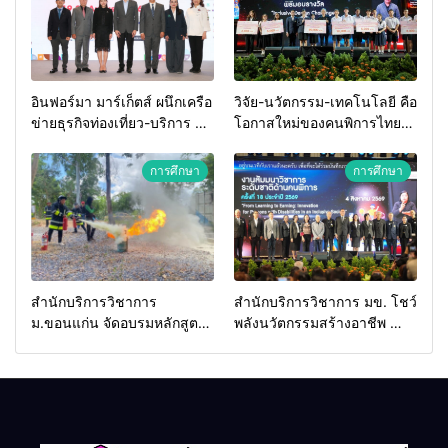
อินฟอร์มา มาร์เก็ตส์ ผนึกเครือ
วิจัย-นวัตกรรม-เทคโนโลยี คือ
ข่ายธุรกิจท่องเที่ยว-บริการ จัด
โอกาสใหม่ของคนพิการไทย
Food & Hospitality Thailand
และพลังขับเคลื่อนเศรษฐกิจ
2026 เชื่อม 4 งานใหญ่ สร้าง
ประเทศ
การศึกษา
การศึกษา
โอกาสธุรกิจครบวงจร ด้วย
ครับ
สำนักบริการวิชาการ
สำนักบริการวิชาการ มข. โชว์
ม.ขอนแก่น จัดอบรมหลักสูตร
พลังนวัตกรรมสร้างอาชีพ นำ
“ดับเพลิงขั้นต้น” ยกระดับ
“กลุ่มคูณแดงใหญ่” บุกเวที
ศักยภาพเจ้าหน้าที่ท้องถิ่น
ระดับชาติ NCPD 2026
รับมืออัคคีภัยตามมาตรฐาน
เปลี่ยน “ผ้าเหลือ” สู่รายได้ที่
สากล
ยั่งยืน