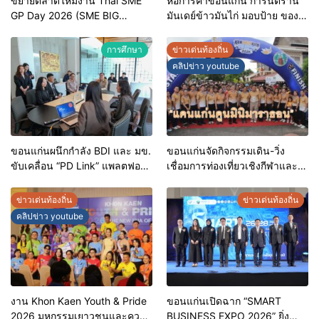
ขยายตลาดใหม่งาน Thai SME
หอการค้าขอนแก่น การันตีร้าน
GP Day 2026 (SME BIG
มันเดย์ข้าวมันไก่ มอบป้าย ของดี
MOVE)
ขอนแก่น ประจำปี 2569 เชิดชูผู้
ประกอบการคุณภาพ ยกระดับ
การศึกษา
ข่าวเด่นท้องถิ่น
มาตรฐาน สร้างความเชื่อมั่นให้ผู้
คลิปข่าว youtube
บริโภค
ขอนแก่นผนึกกำลัง BDI และ มข.
ขอนแก่นจัดกิจกรรมเดิน-วิ่ง
ขับเคลื่อน “PD Link” แพลตฟอร์ม
เชื่อมการท่องเที่ยวเชิงกีฬาและ
ข้อมูลเมืองอัจฉริยะ มุ่งเป้าการ
วัฒนธรรม จัด “แคนแก่นคูนมินิ
บริหารงานบนฐานข้อมูลที่
มาราธอน”
ข่าวเด่นท้องถิ่น
ข่าวเด่นท้องถิ่น
แม่นยำและยั่งยืน
คลิปข่าว youtube
งาน Khon Kaen Youth & Pride
ขอนแก่นเปิดฉาก “SMART
2026 มหกรรมเยาวชนและความ
BUSINESS EXPO 2026” ยิ่ง