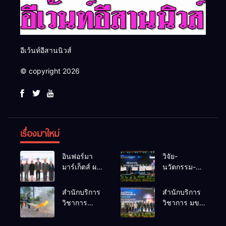
อีเว้นท์อีสานนิวส์
© copyright 2026
เรื่องมาใหม่
อินฟอร์มา
วิจัย-
มาร์เก็ตส์ ผนึก
นวัตกรรม-
เครือข่าย
เทคโนโลยี
ธุรกิจท่อง
คือโอกาสใหม่
สำนักบริการ
สำนักบริการ
เที่ยว-บริการ
ของคนพิการ
วิชาการ
วิชาการ มข.
จัด Food &
ไทย และพลัง
ม.ขอนแก่น
โชว์พลัง
Hospitality
ขับเคลื่อน
จัดอบรม
นวัตกรรม