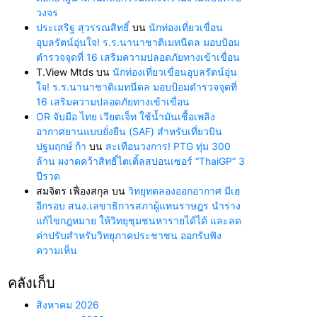
วงจร
ประเสริฐ สุวรรณสิทธิ์
บน
นักท่องเที่ยวเขื่อน
อุบลรัตน์อุ่นใจ! ร.ร.นานาชาติเมทนีดล มอบป้อม
ตำรวจจุดที่ 16 เสริมความปลอดภัยทางเข้าเขื่อน
T.View Mtds
บน
นักท่องเที่ยวเขื่อนอุบลรัตน์อุ่น
ใจ! ร.ร.นานาชาติเมทนีดล มอบป้อมตำรวจจุดที่
16 เสริมความปลอดภัยทางเข้าเขื่อน
OR จับมือ ไทย เวียตเจ็ท ใช้น้ำมันเชื้อเพลิง
อากาศยานแบบยั่งยืน (SAF) สำหรับเที่ยวบิน
ปฐมฤกษ์ ก้า
บน
สะเทือนวงการ! PTG ทุ่ม 300
ล้าน ผงาดคว้าสิทธิ์ไตเติ้ลสปอนเซอร์ “ThaiGP” 3
ปีรวด
สมจิตร เฟื่องสกุล
บน
วิทยุทดลองออกอากาศ มีเฮ
อีกรอบ สนง.เลขาธิการสภาผู้แทนราษฎร นำร่าง
แก้ไขกฎหมาย ให้วิทยุชุมชนหารายได้ได้ และลด
ค่าปรับสำหรับวิทยุภาคประชาชน ออกรับฟัง
ความเห็น
คลังเก็บ
สิงหาคม 2026