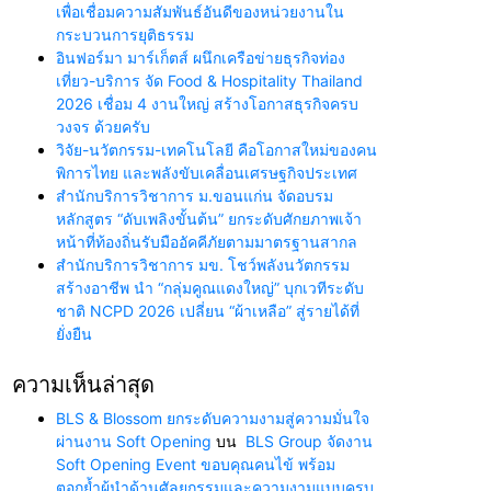
เพื่อเชื่อมความสัมพันธ์อันดีของหน่วยงานใน
กระบวนการยุติธรรม
อินฟอร์มา มาร์เก็ตส์ ผนึกเครือข่ายธุรกิจท่อง
เที่ยว-บริการ จัด Food & Hospitality Thailand
2026 เชื่อม 4 งานใหญ่ สร้างโอกาสธุรกิจครบ
วงจร ด้วยครับ
วิจัย-นวัตกรรม-เทคโนโลยี คือโอกาสใหม่ของคน
พิการไทย และพลังขับเคลื่อนเศรษฐกิจประเทศ
สำนักบริการวิชาการ ม.ขอนแก่น จัดอบรม
หลักสูตร “ดับเพลิงขั้นต้น” ยกระดับศักยภาพเจ้า
หน้าที่ท้องถิ่นรับมืออัคคีภัยตามมาตรฐานสากล
สำนักบริการวิชาการ มข. โชว์พลังนวัตกรรม
สร้างอาชีพ นำ “กลุ่มคูณแดงใหญ่” บุกเวทีระดับ
ชาติ NCPD 2026 เปลี่ยน “ผ้าเหลือ” สู่รายได้ที่
ยั่งยืน
ความเห็นล่าสุด
BLS & Blossom ยกระดับความงามสู่ความมั่นใจ
ผ่านงาน Soft Opening
บน
BLS Group จัดงาน
Soft Opening Event ขอบคุณคนไข้ พร้อม
ตอกย้ำผู้นำด้านศัลยกรรมและความงามแบบครบ