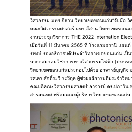
วิศวกรรม มทร.อีสาน วิทยาเขตขอนแก่น”จับมือ วิ
คณะวิศวกรรมศาสตร์ มทร.อีสาน วิทยาเขตขอนแก่น
งานประชุมวิชาการ THE 2022 Internation Elec
เมื่อวันที่ 11 มีนาคม 2565 ที่ โรงแรมอวานี แอนด
รพงษ์ รองอธิการบดีประจำวิทยาเขตขอนแก่น เป็น
นายกสมาคมวิชาการทางวิศวกรรมไฟฟ้า (ประเทศไท
วิทยาเขตขอนแก่นประกอบไปด้วย อาจารย์บุญกิจ อุ่
รศ.ดร.ศักดิ์ระวี ระวีกุล ผู้ช่วยอธิการบดีประจำ
คณบดีคณะวิศวกรรมศาสตร์ อาจารย์ ดร.ปภาวิน พ
สารสนเทศ พร้อมคณะผู้บริหารวิทยาเขตขอนแก่น ร่ว