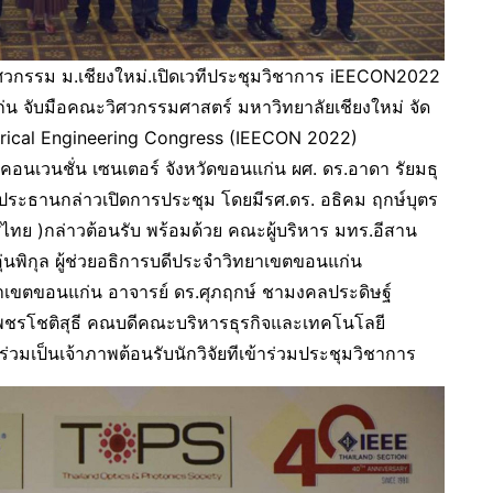
ศวกรรม ม.เชียงใหม่.เปิดเวทีประชุมวิชาการ iEECON2022
 จับมือคณะวิศวกรรมศาสตร์ มหาวิทยาลัยเชียงใหม่ จัด
trical Engineering Congress (IEECON 2022)
์ คอนเวนชั่น เซนเตอร์ จังหวัดขอนแก่น ผศ. ดร.อาดา รัยมธุ
ประธานกล่าวเปิดการประชุม โดยมีรศ.ดร. อธิคม ฤกษ์บุตร
ย )กล่าวต้อนรับ พร้อมด้วย คณะผู้บริหาร มทร.อีสาน
นพิกุล ผู้ช่วยอธิการบดีประจำวิทยาเขตขอนแก่น
วิทยาเขตขอนแก่น อาจารย์ ดร.ศุภฤกษ์ ชามงคลประดิษฐ์
ชรโชติสุธี คณบดีคณะบริหารธุรกิจและเทคโนโลยี
มเป็นเจ้าภาพต้อนรับนักวิจัยทีเข้าร่วมประชุมวิชาการ