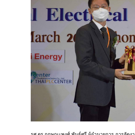
รศ.ดร.กฤษณะพงศ์ พันธ์ศรี ผู้อำนวยการ การจัด