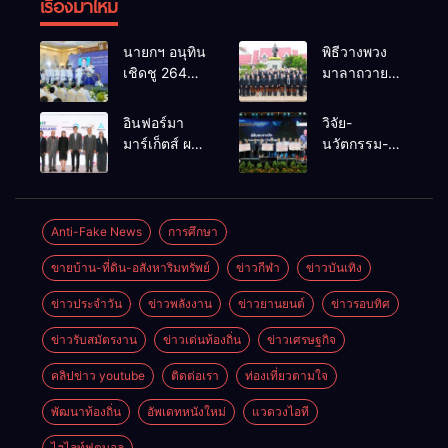
เรื่องมาใหม่
นายกฯ อนุทิน
พิธีวางพวง
เชิดชู 264
มาลาถวาย
กำนัน ผู้ใหญ่
ราชสักการะ
บ้านยอดเยี่ยม
เนื่องในวันรพี
อินฟอร์มา
วิจัย-
มอบแหนบ
ประจำปี
มาร์เก็ตส์ ผนึก
นวัตกรรม-
ทองคำ
2569 และ
เครือข่าย
เทคโนโลยี
“รางวัล
การแข่งขัน
ธุรกิจท่อง
คือโอกาสใหม่
เกียรติยศแห่ง
ฟุตบอลวันรพี
เที่ยว-บริการ
ของคนพิการ
การเสียสละ”
เพื่อเชื่อม
จัด Food &
ไทย และพลัง
Anti-Fake News
การศึกษา
ความสัมพันธ์
Hospitality
ขับเคลื่อน
อันดีของ
ขายบ้าน-ที่ดิน-อสังหาริมทรัพย์
ข่าวกีฬา
ข่าวบันเทิง
Thailand
เศรษฐกิจ
หน่วยงานใน
2026 เชื่อม 4
ประเทศ
กระบวนการ
ข่าวประจำวัน
ข่าวพลังงาน
ข่าวยานยนต์
ข่าวรอบทิศ
งานใหญ่
ยุติธรรม
สร้างโอกาส
ข่าวรับสมัตรงาน
ข่าวเด่นท้องถิ่น
ข่าวเศรษฐกิจ
ธุรกิจครบ
วงจร ด้วยครับ
คลิปข่าว youtube
ติดต่อเรา
ท่องเที่ยวตามใจ
พัฒนาท้องถิ่น
อัพเดทหนังใหม่
แวดวงไอที
ไฮไลท์ฟุตบอล