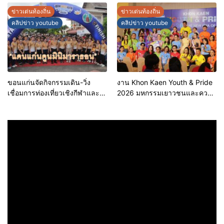
ประกอบการคุณภาพ ยกระดับ
บริหารงานบนฐานข้อมูลที่
ข่าวเด่นท้องถิ่น
ข่าวเด่นท้องถิ่น
มาตรฐาน สร้างความเชื่อมั่นให้ผู้
แม่นยำและยั่งยืน
คลิปข่าว youtube
คลิปข่าว youtube
บริโภค
ขอนแก่นจัดกิจกรรมเดิน-วิ่ง
งาน Khon Kaen Youth & Pride
เชื่อมการท่องเที่ยวเชิงกีฬาและ
2026 มหกรรมเยาวชนและความ
วัฒนธรรม จัด “แคนแก่นคูนมินิ
หลากหลายทางเพศ จังหวัด
มาราธอน”
ขอนแก่น 2569