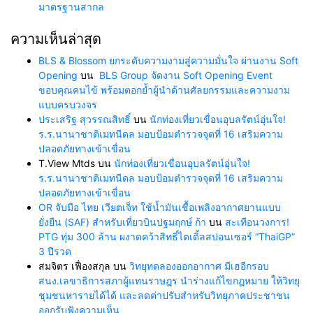
มาตรฐานสากล
ความเห็นล่าสุด
BLS & Blossom ยกระดับความงามสู่ความมั่นใจ ผ่านงาน Soft
Opening
บน
BLS Group จัดงาน Soft Opening Event
ขอบคุณคนไข้ พร้อมตอกย้ำผู้นำด้านศัลยกรรมและความงาม
แบบครบวงจร
ประเสริฐ สุวรรณสิทธิ์
บน
นักท่องเที่ยวเขื่อนอุบลรัตน์อุ่นใจ!
ร.ร.นานาชาติเมทนีดล มอบป้อมตำรวจจุดที่ 16 เสริมความ
ปลอดภัยทางเข้าเขื่อน
T.View Mtds
บน
นักท่องเที่ยวเขื่อนอุบลรัตน์อุ่นใจ!
ร.ร.นานาชาติเมทนีดล มอบป้อมตำรวจจุดที่ 16 เสริมความ
ปลอดภัยทางเข้าเขื่อน
OR จับมือ ไทย เวียตเจ็ท ใช้น้ำมันเชื้อเพลิงอากาศยานแบบ
ยั่งยืน (SAF) สำหรับเที่ยวบินปฐมฤกษ์ ก้า
บน
สะเทือนวงการ!
PTG ทุ่ม 300 ล้าน ผงาดคว้าสิทธิ์ไตเติ้ลสปอนเซอร์ “ThaiGP”
3 ปีรวด
สมจิตร เฟื่องสกุล
บน
วิทยุทดลองออกอากาศ มีเฮอีกรอบ
สนง.เลขาธิการสภาผู้แทนราษฎร นำร่างแก้ไขกฎหมาย ให้วิทยุ
ชุมชนหารายได้ได้ และลดค่าปรับสำหรับวิทยุภาคประชาชน
ออกรับฟังความเห็น