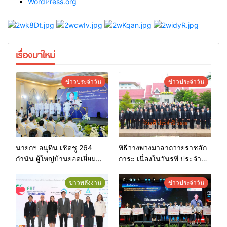
WordPress.org
เรื่องมาใหม่
ข่าวประจำวัน
ข่าวประจำวัน
นายกฯ อนุทิน เชิดชู 264
พิธีวางพวงมาลาถวายราชสัก
กำนัน ผู้ใหญ่บ้านยอดเยี่ยม
การะ เนื่องในวันรพี ประจำปี
มอบแหนบทองคำ “รางวัล
2569 และการแข่งขันฟุตบอล
เกียรติยศแห่งการเสียสละ”
วันรพี เพื่อเชื่อมความสัมพันธ์
ข่าวพลังงาน
ข่าวประจำวัน
อันดีของหน่วยงานใน
กระบวนการยุติธรรม