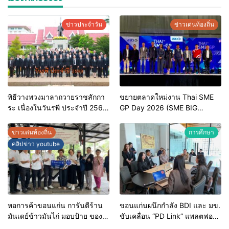
ข่าวประจำวัน
ข่าวเด่นท้องถิ่น
พิธีวางพวงมาลาถวายราชสักกา
ขยายตลาดใหม่งาน Thai SME
ระ เนื่องในวันรพี ประจำปี 2569
GP Day 2026 (SME BIG
และการแข่งขันฟุตบอลวันรพี
MOVE)
เพื่อเชื่อมความสัมพันธ์อันดีของ
ข่าวเด่นท้องถิ่น
การศึกษา
หน่วยงานในกระบวนการ
คลิปข่าว youtube
ยุติธรรม
หอการค้าขอนแก่น การันตีร้าน
ขอนแก่นผนึกกำลัง BDI และ มข.
มันเดย์ข้าวมันไก่ มอบป้าย ของดี
ขับเคลื่อน “PD Link” แพลตฟอร์ม
ขอนแก่น ประจำปี 2569 เชิดชูผู้
ข้อมูลเมืองอัจฉริยะ มุ่งเป้าการ