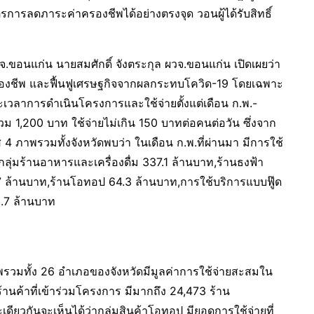
รการลดภาระค่าครองชีพได้อย่างตรงจุด วอนผู้ได้รับสิทธิ์
ง จ.ขอนแก่น นายสมศักดิ์ จังตระกุล ผวจ.ขอนแก่น เปิดเผยว่า
งชีพ และฟื้นฟูเศรษฐกิจจากผลกระทบโควิด-19 โดยเฉพาะ
เวลาการดำเนินโครงการและใช้จ่ายตั้งแต่เดือน ก.พ.-
 1,200 บาท ใช้จ่ายไม่เกิน 150 บาทต่อคนต่อวัน ซึ่งจาก
ภาพรวมทั้งจังหวัดพบว่า ในเดือน ก.พ.ที่ผ่านมา มีการใช้
ุ่มร้านอาหารและเครื่องดื่ม 337.1 ล้านบาท,ร้านธงฟ้า
7 ล้านบาท,ร้านโอทอป 64.3 ล้านบาท,การใช้บริการแบบฟู๊ด
3.7 ล้านบาท
ภาพรวมทั้ง 26 อำเภอของจังหวัดมีมูลค่าการใช้จ่ายสะสมใน
นค้าที่เข้าร่วมโครงการ มีมากถึง 24,473 ร้าน
ยวกันจะเห็นได้ว่ากลุ่มสินค้าโอทอป มียอดการใช้จ่ายที่