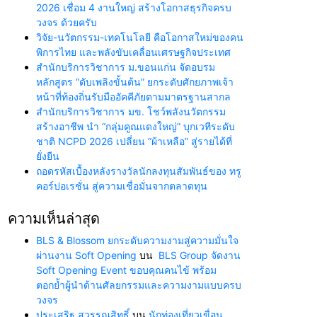
2026 เชื่อม 4 งานใหญ่ สร้างโอกาสธุรกิจครบ
วงจร ด้วยครับ
วิจัย-นวัตกรรม-เทคโนโลยี คือโอกาสใหม่ของคน
พิการไทย และพลังขับเคลื่อนเศรษฐกิจประเทศ
สำนักบริการวิชาการ ม.ขอนแก่น จัดอบรม
หลักสูตร “ดับเพลิงขั้นต้น” ยกระดับศักยภาพเจ้า
หน้าที่ท้องถิ่นรับมืออัคคีภัยตามมาตรฐานสากล
สำนักบริการวิชาการ มข. โชว์พลังนวัตกรรม
สร้างอาชีพ นำ “กลุ่มคูณแดงใหญ่” บุกเวทีระดับ
ชาติ NCPD 2026 เปลี่ยน “ผ้าเหลือ” สู่รายได้ที่
ยั่งยืน
ถอดรหัสเบื้องหลังรางวัลนักลงทุนสัมพันธ์ของ ทรู
คอร์ปอเรชั่น สู่ความเชื่อมั่นจากตลาดทุน
ความเห็นล่าสุด
BLS & Blossom ยกระดับความงามสู่ความมั่นใจ
ผ่านงาน Soft Opening
บน
BLS Group จัดงาน
Soft Opening Event ขอบคุณคนไข้ พร้อม
ตอกย้ำผู้นำด้านศัลยกรรมและความงามแบบครบ
วงจร
ประเสริฐ สุวรรณสิทธิ์
บน
นักท่องเที่ยวเขื่อน