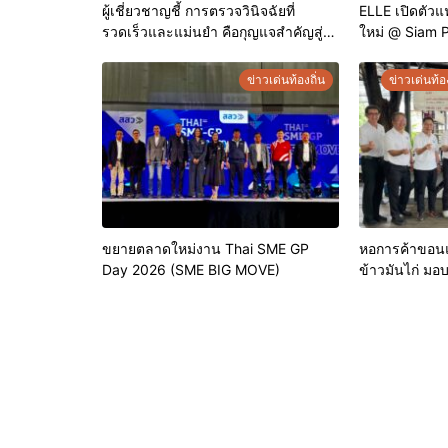
ผู้เชี่ยวชาญชี้ การตรวจวินิจฉัยที่
ELLE เปิดตัวแฟ
รวดเร็วและแม่นยำ คือกุญแจสำคัญสู่
ใหม่ @ Siam 
การยุติวัณโรคในประเทศไทย
ครบทุกสไตล์ พ
สูงสุด 70%
ข่าวเด่นท้องถิ่น
ข่าวเด่นท้อง
ขยายตลาดใหม่งาน Thai SME GP
หอการค้าขอนแก
Day 2026 (SME BIG MOVE)
ข้าวมันไก่ มอ
ประจำปี 2569 
คุณภาพ ยกระ
เชื่อมั่นให้ผู้บร