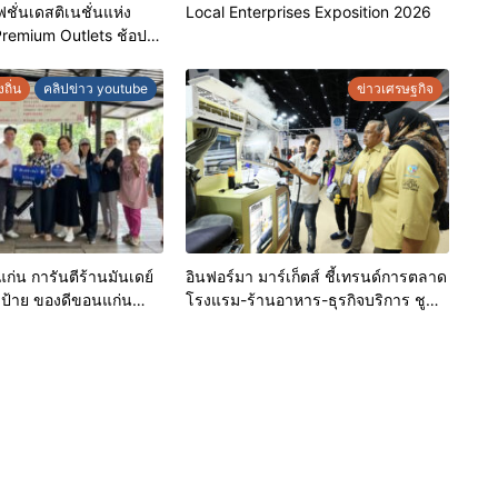
ชั่นเดสติเนชั่นแห่ง
Local Enterprises Exposition 2026
Premium Outlets ช้อป
ร้อมดีลพิเศษลด
ถิ่น
คลิปข่าว youtube
ข่าวเศรษฐกิจ
่น การันตีร้านมันเดย์
อินฟอร์มา มาร์เก็ตส์ ชี้เทรนด์การตลาด
บป้าย ของดีขอนแก่น
โรงแรม-ร้านอาหาร-ธุรกิจบริการ ชูสุข
เชิดชูผู้ประกอบการ
อนามัยสีเขียว-เทคโนโลยีอัจฉริยะ พลิก
ดับมาตรฐาน สร้างความ
หลังบ้านเป็นจุดขายใหม่ เผยงาน Food
ิโภค
& Hospitality Thailand 2026 เตรียม
ขนทัพโซลูชันด้านสุขอนามัยล่าสุดร่วม
โชว์