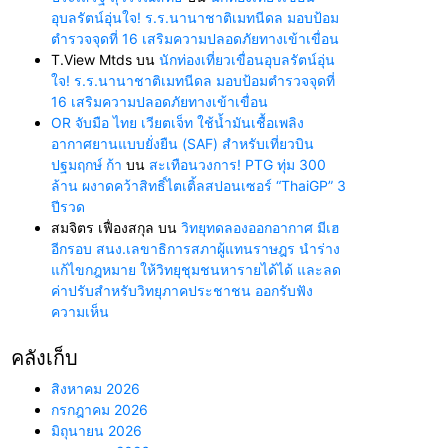
อุบลรัตน์อุ่นใจ! ร.ร.นานาชาติเมทนีดล มอบป้อม
ตำรวจจุดที่ 16 เสริมความปลอดภัยทางเข้าเขื่อน
T.View Mtds
บน
นักท่องเที่ยวเขื่อนอุบลรัตน์อุ่น
ใจ! ร.ร.นานาชาติเมทนีดล มอบป้อมตำรวจจุดที่
16 เสริมความปลอดภัยทางเข้าเขื่อน
OR จับมือ ไทย เวียตเจ็ท ใช้น้ำมันเชื้อเพลิง
อากาศยานแบบยั่งยืน (SAF) สำหรับเที่ยวบิน
ปฐมฤกษ์ ก้า
บน
สะเทือนวงการ! PTG ทุ่ม 300
ล้าน ผงาดคว้าสิทธิ์ไตเติ้ลสปอนเซอร์ “ThaiGP” 3
ปีรวด
สมจิตร เฟื่องสกุล
บน
วิทยุทดลองออกอากาศ มีเฮ
อีกรอบ สนง.เลขาธิการสภาผู้แทนราษฎร นำร่าง
แก้ไขกฎหมาย ให้วิทยุชุมชนหารายได้ได้ และลด
ค่าปรับสำหรับวิทยุภาคประชาชน ออกรับฟัง
ความเห็น
คลังเก็บ
สิงหาคม 2026
กรกฎาคม 2026
มิถุนายน 2026